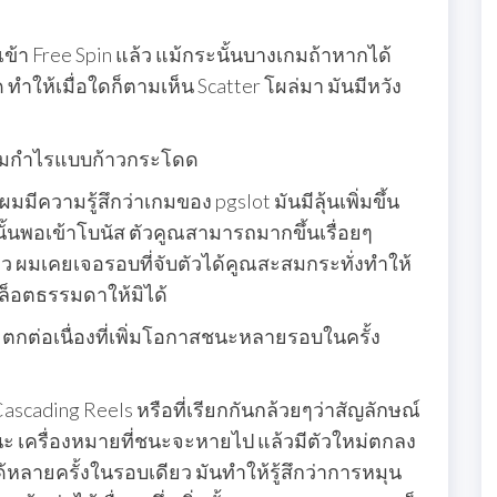
็เข้า Free Spin แล้ว แม้กระนั้นบางเกมถ้าหากได้
ด ทำให้เมื่อใดก็ตามเห็น Scatter โผล่มา มันมีหวัง
เพิ่มกำไรแบบก้าวกระโดด
้ผมมีความรู้สึกว่าเกมของ pgslot มันมีลุ้นเพิ่มขึ้น
นั้นพอเข้าโบนัส ตัวคูณสามารถมากขึ้นเรื่อยๆ
ยว ผมเคยเจอรอบที่จับตัวได้คูณสะสมกระทั่งทำให้
่สล็อตธรรมดาให้มิได้
ตกต่อเนื่องที่เพิ่มโอกาสชนะหลายรอบในครั้ง
ascading Reels หรือที่เรียกกันกล้วยๆว่าสัญลักษณ์
 เครื่องหมายที่ชนะจะหายไป แล้วมีตัวใหม่ตกลง
หลายครั้งในรอบเดียว มันทำให้รู้สึกว่าการหมุน