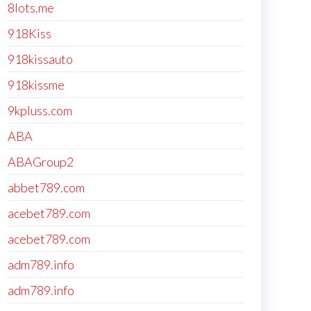
8lots.me
918Kiss
918kissauto
918kissme
9kpluss.com
ABA
ABAGroup2
abbet789.com
acebet789.com
acebet789.com
adm789.info
adm789.info