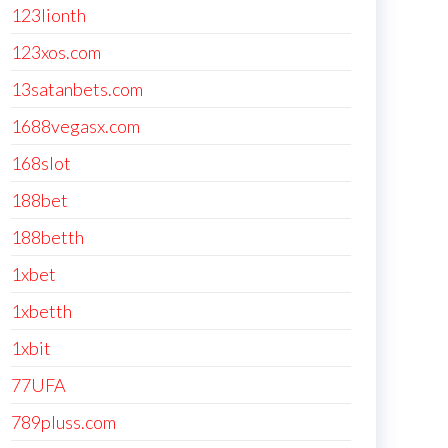
123lionth
123xos.com
13satanbets.com
1688vegasx.com
168slot
188bet
188betth
1xbet
1xbetth
1xbit
77UFA
789pluss.com