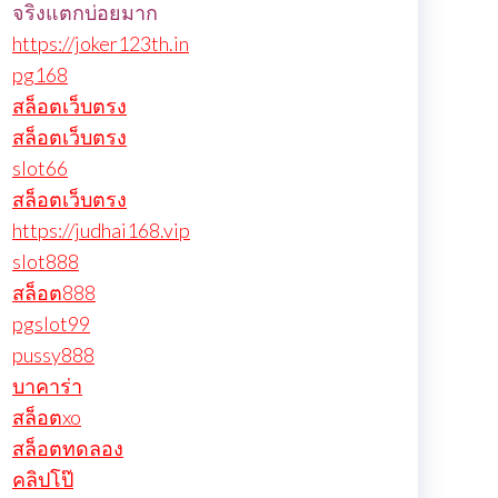
จริงแตกบ่อยมาก
https://joker123th.in
pg168
สล็อตเว็บตรง
สล็อตเว็บตรง
slot66
สล็อตเว็บตรง
https://judhai168.vip
slot888
สล็อต888
pgslot99
pussy888
บาคาร่า
สล็อตxo
สล็อตทดลอง
คลิปโป๊