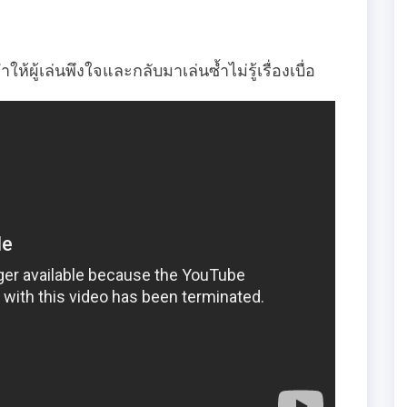
ทำให้ผู้เล่นพึงใจและกลับมาเล่นซ้ำไม่รู้เรื่องเบื่อ