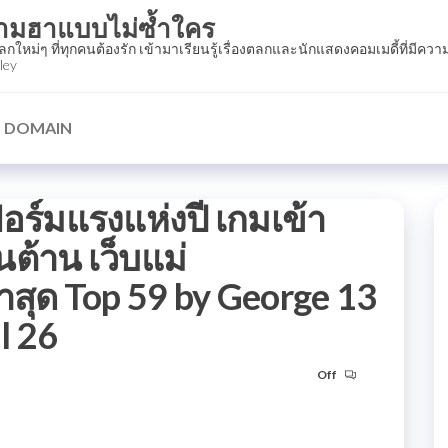
ามฮาแบบไม่ซ้ำใคร
ม่ๆ ที่ทุกคนต้องรัก เข้ามาเรียนรู้เรื่องตลกและนักแสดงคอมเมดี้ที่มีความ
ley
S DOMAIN
อร์มแรงแห่งปี เกมเข้า
นต้าน เว็บแม่
าสุด Top 59 by George 13
l 26
Off