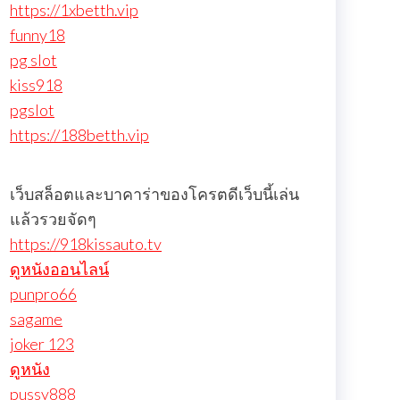
https://1xbetth.vip
funny18
pg slot
kiss918
pgslot
https://188betth.vip
เว็บสล็อตและบาคาร่าของโครตดีเว็บนี้เล่น
แล้วรวยจัดๆ
https://918kissauto.tv
ดูหนังออนไลน์
punpro66
sagame
joker 123
ดูหนัง
pussy888