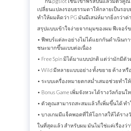
กัน pgslot เช่น เข้าฟรีสปินแล้วมีตัวคู
เปลี่ยนแปลงรอบธรรมดาให้กลายเป็นรอบทำกำไ
ทำให้ผมคิดว่า PG มันมีเสน่ห์มากยิ่งกว่าค่า
สรุปแบบเข้าใจง่ายจากมุมของผม ฟีเจอร์ขอ
• ฟีพบร์แต่ละอย่างไม่ได้แยกกันดำเนินกา
ชนะมากขึ้นแบบต่อเนื่อง
• Free Spin มิได้มาแบบปกติ แต่ว่ามักมีตัว
• Wild มีหลายแบบอย่าง ทั้งขยาย ค้าง หร
• ระบบเครื่องหมายตกสม่ำเสมอช่วยทำให้
• Bonus Game เพิ่มจังหวะได้รางวัลก้อนใหญ
• ตัวคูณสามารถสะสมแล้วก็เพิ่มขึ้นได้ ท
• บางเกมมีแจ็คพอตที่ให้โอกาสให้ได้รางว
ในที่สุดแล้ว สำหรับผม มันไม่ใช่แค่เรื่อง