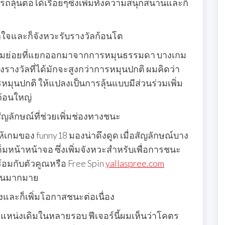
ารถลุ้นต่อได้เรื่อยๆซึ่งเพิ่มทั้งความสนุกสนานและก็
ึกใจและก็จังหวะรับรางวัลก้อนโต
เกมย่อยที่แยกออกมาจากการหมุนธรรมดา บางเกม
่งรางวัลที่ได้มักจะสูงกว่าการหมุนปกติ ผมคิดว่า
หมุนปกติ ให้แปลงเป็นการลุ้นแบบมีส่วนร่วมเพิ่ม
ก้อนใหญ่
ัญลักษณ์ที่ช่วยเพิ่มช่องทางชนะ
ห้เกมของ funny18 มองน่าดึงดูด เมื่อสัญลักษณ์บาง
หน้าหน้าจอ ซึ่งเพิ่มจังหวะสำหรับเพื่อการชนะ
้อมกับตัวคูณหรือ Free Spin
yallaspree.com
ึ้นมากมาย
้างและก็เพิ่มโอกาสชนะต่อเนื่อง
ตำแหน่งเดิมในหลายรอบ ฟีเจอร์นี้ผมเห็นว่าโคตร