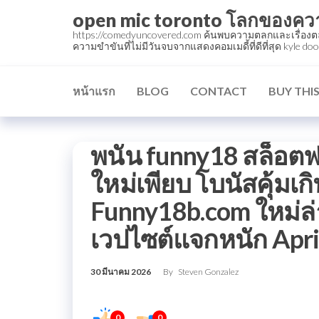
Skip
open mic toronto โลกของคว
to
https://comedyuncovered.com ค้นพบความตลกและเรื่องตลกให
ความขำขันที่ไม่มีวันจบจากแสดงคอมเมดี้ที่ดีที่สุด kyle doo
the
content
หน้าแรก
BLOG
CONTACT
BUY THI
พนัน funny18 สล็อตฟ
ใหม่เพียบ โบนัสคุ้มเกิ
Funny18b.com ใหม่ล่
เวปไซต์แจกหนัก Apri
30 มีนาคม 2026
By
Steven Gonzalez
0
0