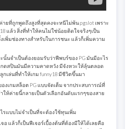
่ายที่ถูกพูดถึงสูงที่สุดคงจะหนีไม่พ้น pgslot เพราะ
แล้ว สิ่งที่ทำให้คนไม่ใช่น้อยติดใจจริงๆเป็น
ทั้งเพิ่มช่องทางสำหรับในการชนะ แล้วก็เพิ่มความ
ระนั้นจำเป็นต้องยอมรับว่าฟีพบร์ของ PG มันมีอะไร
งที่กดสปินมันมีความคาดหวัง มีจังหวะให้ลุ้นตลอด
ูกเล่นที่ทำให้เกม funny18 มีชีวิตขึ้นมา
ของเกมสล็อต PG แบบจัดเต็ม จากประสบการณ์ที่
่ทำให้ค่ายนี้กลายเป็นตัวเลือกอันดับแรกๆของสาย
ไรแบบไม่จำเป็นที่จะต้องใช้ทุนเพิ่ม
อ แล้วก็เป็นฟีเจอร์เบื้องต้นที่ต้องมีให้ได้เลยคือ