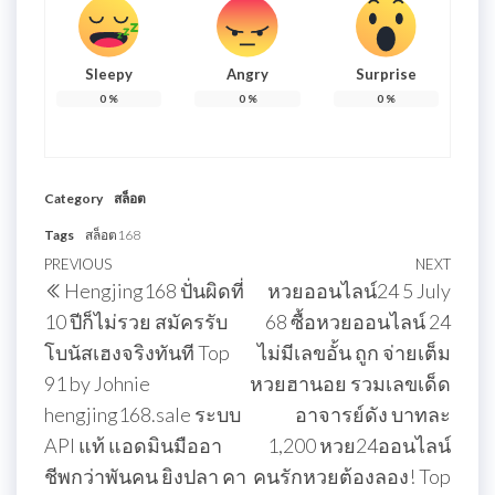
Sleepy
Angry
Surprise
0
%
0
%
0
%
Category
สล็อต
Tags
สล็อต168
แนะแนว
Previous
PREVIOUS
NEXT
Next
Hengjing168 ปั่นผิดที่
หวยออนไลน์24 5 July
เรื่อง
Post
Post
10 ปีก็ไม่รวย สมัครรับ
68 ซื้อหวยออนไลน์ 24
โบนัสเฮงจริงทันที Top
ไม่มีเลขอั้น ถูก จ่ายเต็ม
91 by Johnie
หวยฮานอย รวมเลขเด็ด
hengjing168.sale ระบบ
อาจารย์ดัง บาทละ
API แท้ แอดมินมืออา
1,200 หวย24ออนไลน์
ชีพกว่าพันคน ยิงปลา คา
คนรักหวยต้องลอง! Top