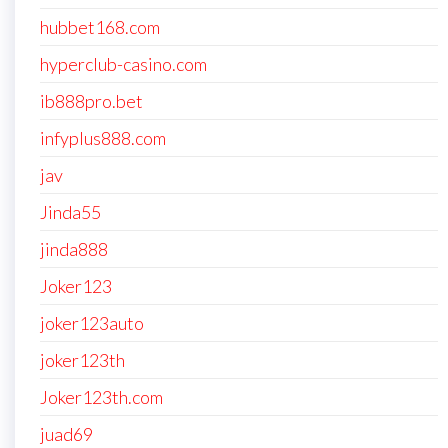
hubbet168.com
hyperclub-casino.com
ib888pro.bet
infyplus888.com
jav
Jinda55
jinda888
Joker123
joker123auto
joker123th
Joker123th.com
juad69