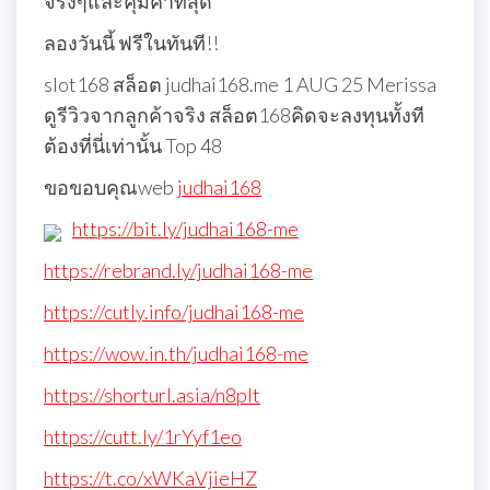
จริงๆและคุ้มค่าที่สุด
ลองวันนี้ ฟรีในทันที!!
slot168 สล็อต judhai168.me 1 AUG 25 Merissa
ดูรีวิวจากลูกค้าจริง สล็อต168คิดจะลงทุนทั้งที
ต้องที่นี่เท่านั้น Top 48
ขอขอบคุณweb
judhai168
https://bit.ly/judhai168-me
https://rebrand.ly/judhai168-me
https://cutly.info/judhai168-me
https://wow.in.th/judhai168-me
https://shorturl.asia/n8plt
https://cutt.ly/1rYyf1eo
https://t.co/xWKaVjieHZ