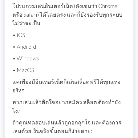
โปรแกรมเล่นอินเตอร์เน็ต (ดังเช่นว่า Chrome
หรือ Safari) ได้โดยตรง และก็ยังรองรับทุกระบบ
ไม่ว่าจะเป็น:
• iOS
• Android
• Windows
• MacOS
แค่เพียงมีอินเทอร์เน็ตก็เล่นสล็อตฟรีได้ทุกแห่ง
จริงๆ
หากเล่นแล้วติดใจอยากสมัคร สล็อต ต้องทำยัง
ไง?
ถ้าคุณทดสอบเล่นแล้วถูกอกถูกใจ และต้องการ
เล่นด้วยเงินจริง ขั้นตอนก็ง่ายดาย: