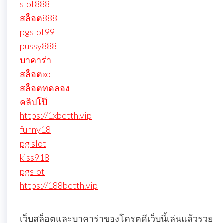
slot888
สล็อต888
pgslot99
pussy888
บาคาร่า
สล็อตxo
สล็อตทดลอง
คลิปโป๊
https://1xbetth.vip
funny18
pg slot
kiss918
pgslot
https://188betth.vip
เว็บสล็อตและบาคาร่าของโครตดีเว็บนี้เล่นแล้วรวย