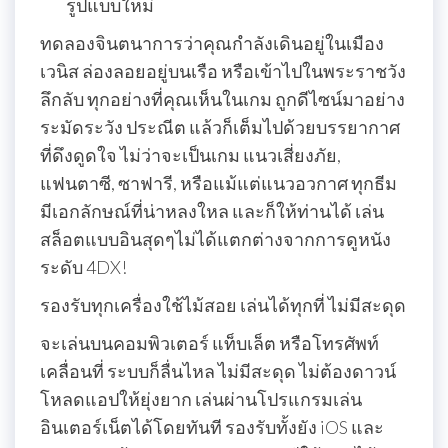
รูปแบบใหม่
ทดลองจินตนาการว่าคุณกำลังเดินอยู่ในเมือง
เวนิส ล่องลอยอยู่บนเรือ หรือเข้าไปในพระราชวัง
ลึกลับ ทุกอย่างที่คุณเห็นในเกม ถูกดีไซน์มาอย่าง
ระมัดระวัง ประณีต แล้วก็เต็มไปด้วยบรรยากาศ
ที่ดึงดูดใจ ไม่ว่าจะเป็นเกม แนวเสี่ยงภัย,
แฟนตาซี, ซาฟารี, หรือแม้แต่แนวอวกาศ ทุกธีม
มีเอกลักษณ์ที่น่าหลงใหล และก็ให้ท่านได้ เล่น
สล็อตแบบอินสุดๆไม่ได้แตกต่างจากการดูหนัง
ระดับ 4DX!
รองรับทุกเครื่องใช้ไม้สอย เล่นได้ทุกที่ ไม่มีสะดุด
จะเล่นบนคอมพิวเตอร์ แท็บเล็ต หรือโทรศัพท์
เคลื่อนที่ ระบบก็ลื่นไหล ไม่มีสะดุด ไม่ต้องดาวน์
โหลดแอปให้ยุ่งยาก เล่นผ่านโปรแกรมเล่น
อินเตอร์เน็ตได้โดยทันที รองรับทั้งยัง iOS และ