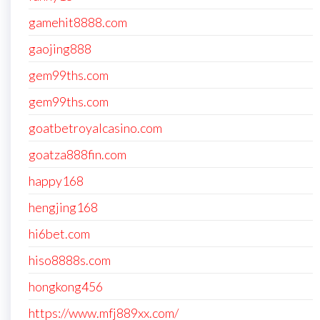
gamehit8888.com
gaojing888
gem99ths.com
gem99ths.com
goatbetroyalcasino.com
goatza888fin.com
happy168
hengjing168
hi6bet.com
hiso8888s.com
hongkong456
https://www.mfj889xx.com/