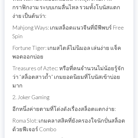
กราฟิกงาม ระบบเกมลื่นไหล รวมทั้งโบนัสแตก
ง่าย เป็นต้นว่า:
Mahjong Ways: เกมสล็อตแนวจีนที่มีฟีพบร์ Free
Spin
Fortune Tiger: เกมสไตล์ไม่นิมอล เล่นง่าย แจ็ค
พอตออกบ่อย
Treasures of Aztec: หรือที่คนจำนวนไม่น้อยรู้จัก
ว่า “สล็อตสาวถ้ำ” เกมยอดนิยมที่โบนัสเข้าบ่อย
มาก
2. Joker Gaming
อีกหนึ่งค่ายตามที่โด่งดังเรื่องสล็อตแตกง่าย:
Roma Slot: เกมคลาสสิคที่ยังครองใจนักปั่นสล็อต
ด้วยฟีเจอร์ Combo