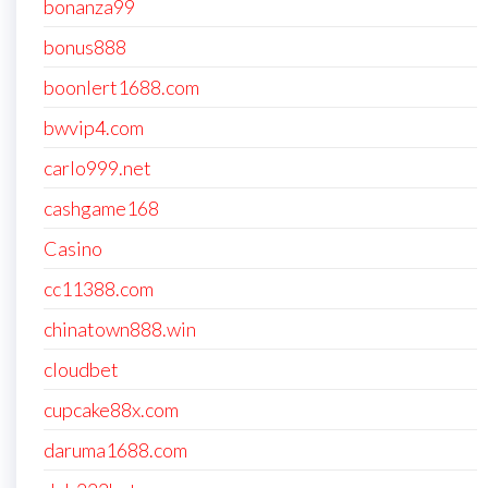
bonanza99
bonus888
boonlert1688.com
bwvip4.com
carlo999.net
cashgame168
Casino
cc11388.com
chinatown888.win
cloudbet
cupcake88x.com
daruma1688.com