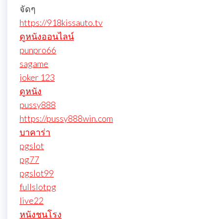
จัดๆ
https://918kissauto.tv
ดูหนังออนไลน์
punpro66
sagame
joker 123
ดูหนัง
pussy888
https://pussy888win.com
บาคาร่า
pgslot
pg77
pgslot99
fullslotpg
live22
หนังชนโรง