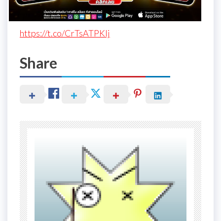
https://t.co/CrTsATPKlj
Share