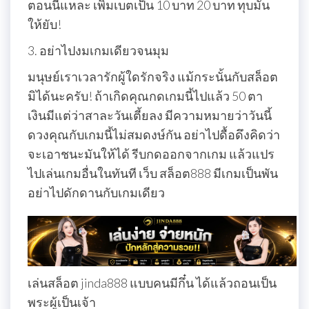
ตอนนี้แหละ เพิ่มเบตเป็น 10 บาท 20 บาท ทุบมัน
ให้ยับ!
3. อย่าไปงมเกมเดียวจนมุม
มนุษย์เราเวลารักผู้ใดรักจริง แม้กระนั้นกับสล็อต
มิได้นะครับ! ถ้าเกิดคุณกดเกมนี้ไปแล้ว 50 ตา
เงินมีแต่ว่าสาละวันเตี้ยลง มีความหมายว่าวันนี้
ดวงคุณกับเกมนี้ไม่สมดงษ์กัน อย่าไปดื้อดึงคิดว่า
จะเอาชนะมันให้ได้ รีบกดออกจากเกม แล้วแปร
ไปเล่นเกมอื่นในทันที เว็บ สล็อต888 มีเกมเป็นพัน
อย่าไปดักดานกับเกมเดียว
เล่นสล็อต jinda888 แบบคนมีกึ๋น ได้แล้วถอนเป็น
พระผู้เป็นเจ้า