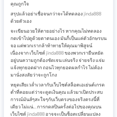
คุณถูกใจ
สรุปแล้วอย่าเชื่อจนกว่าจะได้ทดลอง jinda888
ด้วยตัวเอง
จะเขียนอวยให้ตายอย่างไร หากคุณไม่ทดลอง
กดเข้าไปดูด้วยตาตนเอง มันก็เป็นแค่ตัวอักษรบน
จอ แต่พวกเรากล้าท้าทายให้คุณมาพิสูจน์
เนื่องจาก เว็บไซต์ jinda888 ของพวกเรายืนหยัด
อยู่บนความถูกต้องชัดเจน เล่นจริง จ่ายจริง แจ่ม
แจ้งทุกยอดฝาก ถอนไวทุกยอดผลกำไร ไม่ต้อง
มานั่งสงสัยว่าจะถูกโกง
หยุดเสียเวล่ำเวลากับเว็บไซต์สล็อตเอเย่นต์เกรด
ต่ำที่คอยแต่ว่าจะดูดเงินคุณ แล้วมาเปิดประสบ
การณ์มันส์ๆสะใจๆกับเว็บตรงของจริงตรงนี้ที่
เดียว ไม่แน่… การกดสปินครั้งต่อไปของคุณบน
เว็บไซต์ jinda888 อาจจะเป็นช็อตเปลี่ยนแปลง