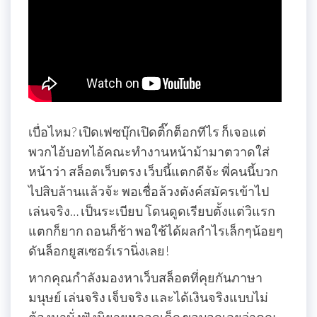
เบื่อไหม? เปิดเฟซบุ๊กเปิดติ๊กต็อกทีไร ก็เจอแต่
พวกไอ้บอทไอ้คณะทำงานหน้าม้ามาตวาดใส่
หน้าว่า สล็อตเว็บตรง เว็บนี้แตกดีจ้ะ พี่คนนี้บวก
ไปสิบล้านแล้วจ้ะ พอเชื่อล้วงตังค์สมัครเข้าไป
เล่นจริง… เป็นระเบียบ โดนดูดเรียบตั้งแต่วิแรก
แตกก็ยาก ถอนก็ช้า พอใช้ได้ผลกำไรเล็กๆน้อยๆ
ดันล็อกยูสเซอร์เรานิ่งเลย!
หากคุณกำลังมองหาเว็บสล็อตที่คุยกันภาษา
มนุษย์ เล่นจริง เจ็บจริง และได้เงินจริงแบบไม่