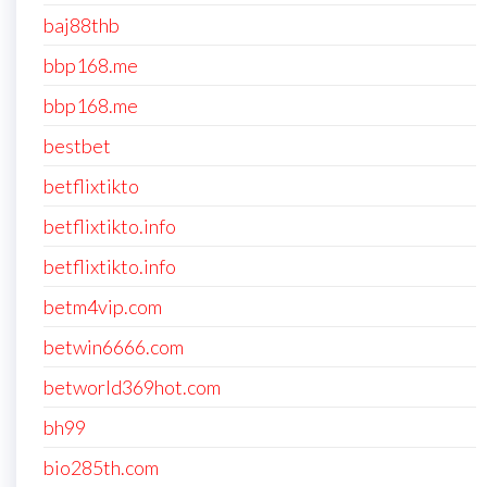
baj88thb
bbp168.me
bbp168.me
bestbet
betflixtikto
betflixtikto.info
betflixtikto.info
betm4vip.com
betwin6666.com
betworld369hot.com
bh99
bio285th.com