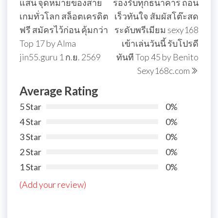
แสน จุดหมายของสาย
รองรับทุกธนาคาร ถอน
เกมทั่วโลก สล็อตเครดิต
เร็วทันใจ สัมผัสโต๊ะสด
ฟรี สมัครไว้ก่อน คุ้มกว่า
ระดับพรีเมียม sexy168
Top 17 by Alma
เข้าเล่นวันนี้ รับโปรดี
jin55.guru 1 ก.ย. 2569
ทันที Top 45 by Benito
Sexy168c.com
Average Rating
5 Star
0%
4 Star
0%
3 Star
0%
2 Star
0%
1 Star
0%
(Add your review)