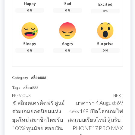
Happy
Sad
Excited
0
%
0
%
0
%
Sleepy
Angry
Surprise
0
%
0
%
0
%
Category
สล็อต888
Tags
สล็อต888
แนะแนว
Previous
PREVIOUS
NEXT
Next
สล็อตเครดิตฟรี ศูนย์
บาคาร่า 4 August 69
เรื่อง
Post
Post
รวมเกมยอดนิยมแห่ง
sexy168 เปิดโลกเกมไพ่
ยุคใหม่ สมาชิกใหม่รับ
สดแบบเรียลไทม์ ลุ้นรับ I
100% ทุนน้อย สอยเงิน
PHONE17 PRO MAX