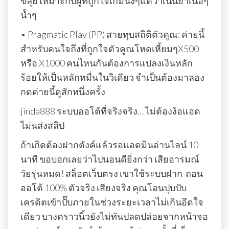
ขลุ่ย เหมาะกับผู้ที่ถูกใจเกมนิ่งๆแต่ว่าเน้นย้ำเนื้อๆ
น้ำๆ
• Pragmatic Play (PP) สายทุบสถิติตัวคูณ: ค่ายนี้
สำหรับคนใจถึงที่ถูกใจตัวคูณโหดเหี้ยมๆX500
หรือ X1000 คนไหนกันต้องการแปลงเงินหลัก
ร้อยให้เป็นหลักหมื่นในวิเดียว จำเป็นต้องมาลอง
กดค่ายนี้ดูสักหนึ่งครั้ง
jinda888 ระบบออโต้ที่จริงจริง… ไม่ต้องง้อแอด
ไม่นส่งสลิป
ถ้าเกิดต้องฝากตังค์แล้วรอแอดมินอ่านไลน์ 10
นาที ขอบอกเลยว่าไปนอนดียิ่งกว่า เสียอารมณ์
วัยรุ่นหมด! สล็อตเว็บตรง เขาใช้ระบบฝาก-ถอน
ออโต้ 100% ตัวจริง เสียงจริง คุณโอนปุบปับ
เครดิตเข้าปั๊บภายในช่วงระยะเวลาไม่เกินอึดใจ
เดียว บางคราวนิ้วยังไม่ทันปลดปล่อยจากหน้าจอ