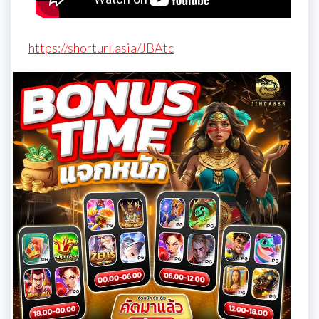
https://shorturl.asia/JBAtc