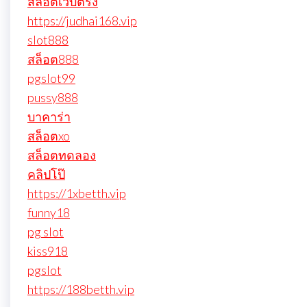
สล็อตเว็บตรง
https://judhai168.vip
slot888
สล็อต888
pgslot99
pussy888
บาคาร่า
สล็อตxo
สล็อตทดลอง
คลิปโป๊
https://1xbetth.vip
funny18
pg slot
kiss918
pgslot
https://188betth.vip