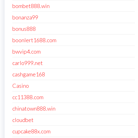
bombet888.win
bonanza99
bonus888
boonlert1688.com
bwvip4.com
carlo999.net
cashgame168
Casino
cc11388.com
chinatown888.win
cloudbet
cupcake88x.com