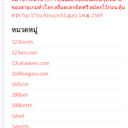
ของสายเกมทั่วโลก สล็อตเครดิตฟรี สมัครไว้ก่อน คุ้ม
กว่า Top 17 by Alma jin55.guru 1 ก.ย. 2569
หมวดหมู่
123lionth
123xos.com
13satanbets.com
1688vegasx.com
168slot
188bet
188betth
1xbet
1xbetth