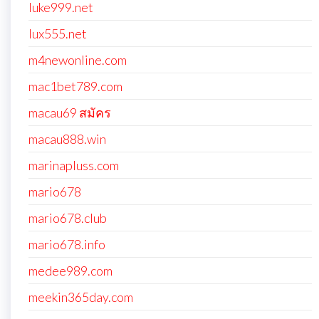
luke999.net
lux555.net
m4newonline.com
mac1bet789.com
macau69 สมัคร
macau888.win
marinapluss.com
mario678
mario678.club
mario678.info
medee989.com
meekin365day.com