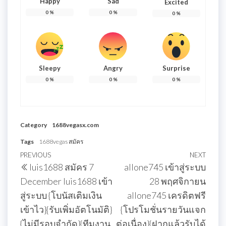
Happy
Sad
Excited
0
%
0
%
0
%
Sleepy
Angry
Surprise
0
%
0
%
0
%
Category
1688vegasx.com
Tags
1688vegas สมัคร
แนะแนว
Previous
PREVIOUS
NEXT
Next
luis1688 สมัคร 7
allone745 เข้าสู่ระบบ
เรื่อง
Post
Post
December luis1688 เข้า
28 พฤศจิกายน
สู่ระบบ {โบนัสเติมเงิน
allone745 เครดิตฟรี
เข้าไว}{รับเพิ่มอัตโนมัติ}
{โปรโมชั่นรายวันแจก
{ไม่มีรอบจำกัด}{ทีมงาน
ต่อเนื่อง}{ฝากแล้วรับได้