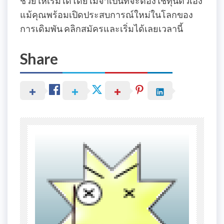
ช่วยให้เริ่มได้โดยไม่จำเป็นที่จะต้องใช้ทุนตัวเอง
แม้คุณพร้อมเปิดประสบการณ์ใหม่ในโลกของ
การเดิมพัน คลิกสมัครและเริ่มได้เลยเวลานี้
Share