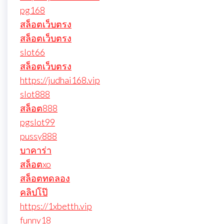
pg168
สล็อตเว็บตรง
สล็อตเว็บตรง
slot66
สล็อตเว็บตรง
https://judhai168.vip
slot888
สล็อต888
pgslot99
pussy888
บาคาร่า
สล็อตxo
สล็อตทดลอง
คลิปโป๊
https://1xbetth.vip
funny18