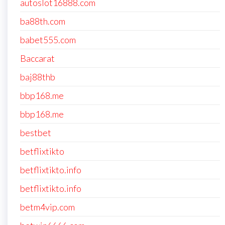
autoslot16888.com
ba88th.com
babet555.com
Baccarat
baj88thb
bbp168.me
bbp168.me
bestbet
betflixtikto
betflixtikto.info
betflixtikto.info
betm4vip.com