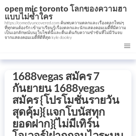
Skip
open mic toronto โลกของความฮา
to
แบบไม่ซ้ำใคร
the
https://comedyuncovered.com ค้นพบความตลกและเรื่องตลกใหม่ๆ
ที่ทุกคนต้องรัก เข้ามาเรียนรู้เรื่องตลกและนักแสดงคอมเมดี้ที่มีความ
content
เป็นเอกลักษณ์บนเว็บไซต์นี้และตื่นเต้นกับความขำขันที่ไม่มีวันจบ
จากแสดงคอมเมดี้ที่ดีที่สุด kyle dooley
1688vegas สมัคร 7
กันยายน 1688vegas
สมัคร {โปรโมชั่นรายวัน
สุดคุ้ม}{แจกโบนัสทุก
ยอดฝาก}{ไม่มีเทิร์น
โอเวอร์}ฝากถอนไวระบบ