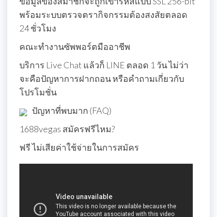
ข้อมูลของสมาชิกจะถูกเข้ารหัสแบบ SSL 256-bit
พร้อมระบบตรวจตรากิจกรรมต้องสงสัยตลอด
24 ชั่วโมง
คณะทำงานซัพพอร์ตมืออาชีพ
บริการ Live Chat แล้วก็ LINE ตลอด 1 วัน ไม่ว่า
จะคือปัญหาการฝากถอน หรือคำถามเกี่ยวกับ
โปรโมชั่น
ปัญหาที่พบมาก (FAQ)
1688vegas สมัครฟรีไหม?
ฟรี ไม่เสียค่าใช้จ่ายในการสมัคร