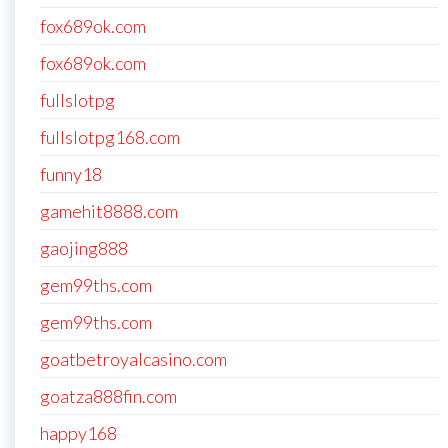
fox689ok.com
fox689ok.com
fullslotpg
fullslotpg168.com
funny18
gamehit8888.com
gaojing888
gem99ths.com
gem99ths.com
goatbetroyalcasino.com
goatza888fin.com
happy168