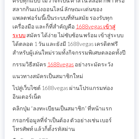
ครบทุกแบบ ไม่ว่าจะเป็น คาสิโน สล็อต กีฬา หรือ
สลากกินแบ่งออนไลน์ ลักษณะเด่นของ
แพลตฟอร์มนี้เป็นระบบที่ทันสมัย รองรับทุก
เครื่องมือ และก็ที่สำคัญคือ
1688vegas เข้าสู่
ระบบ
สมัคร ได้ง่าย ไม่ซับซ้อน พร้อม เข้าสู่ระบบ
ได้ตลอด 1 วัน และยังมี 1688vegas เครดิตฟรี
สำหรับผู้เล่นใหม่รวมทั้งกิจกรรมพิเศษตลอดทั้งปี
กรรมวิธีสมัคร
1688vegas
อย่างระมัดระวัง
แนวทางสมัครเป็นสมาชิกใหม่
ไปสู่เว็บไซต์ 1688vegas ผ่านโปรแกรมท่อง
อินเตอร์เน็ต
คลิกปุ่ม “ลงทะเบียนเป็นสมาชิก” ที่หน้าแรก
กรอกข้อมูลที่จำเป็นต้อง ตัวอย่างเช่น เบอร์
โทรศัพท์ แล้วก็ตั้งรหัสผ่าน