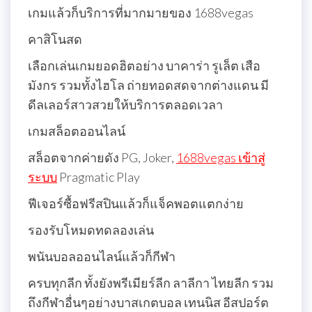
เกมแล้วก็บริการที่มากมายของ 1688vegas
คาสิโนสด
เลือกเล่นเกมยอดฮิตอย่าง บาคาร่า รูเล็ต เสือ
มังกร รวมทั้งไฮโล ถ่ายทอดสดจากต่างแดน มี
ดีลเลอร์สาวสวยให้บริการตลอดเวลา
เกมสล็อตออนไลน์
สล็อตจากค่ายดัง PG, Joker,
1688vegas เข้าสู่
ระบบ
Pragmatic Play
ฟีเจอร์ซื้อฟรีสปินแล้วก็แจ็คพอตแตกง่าย
รองรับโหมดทดลองเล่น
พนันบอลออนไลน์แล้วก็กีฬา
ครบทุกลีก ทั้งยังพรีเมียร์ลีก ลาลีกา ไทยลีก รวม
ถึงกีฬาอื่นๆอย่างบาสเกตบอล เทนนิส อีสปอร์ต