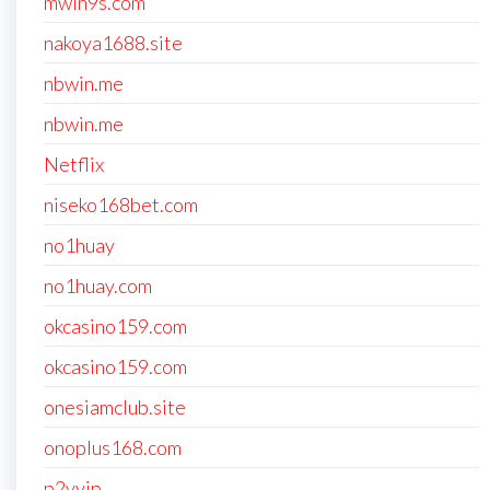
mwin9s.com
nakoya1688.site
nbwin.me
nbwin.me
Netflix
niseko168bet.com
no1huay
no1huay.com
okcasino159.com
okcasino159.com
onesiamclub.site
onoplus168.com
p2vvip