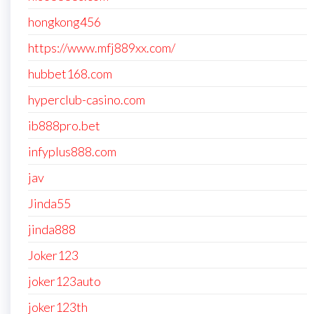
hongkong456
https://www.mfj889xx.com/
hubbet168.com
hyperclub-casino.com
ib888pro.bet
infyplus888.com
jav
Jinda55
jinda888
Joker123
joker123auto
joker123th