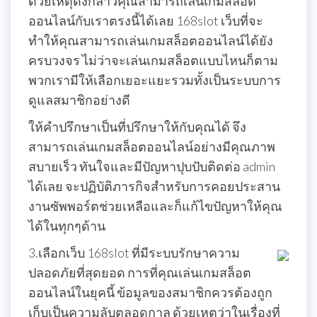
ด้วยเหตุดังกล่าวคุณสามารถเล่นเกมสล็อต
ออนไลน์กับเราตรงนี้ได้เลย 168slot เว็บที่จะ
ทำให้คุณสามารถเล่นเกมสล็อตออนไลน์ได้ยัง
ครบวงจร ไม่ว่าจะเล่นเกมสล็อตแบบไหนก็ตาม
พวกเรามีให้เลือกเยอะแยะรวมทั้งเป็นระบบการ
ดูแลสมาชิกอย่างดี
ให้คำปรึกษาเป็นที่ปรึกษาให้กับคุณได้ จึง
สามารถเล่นเกมสล็อตออนไลน์อย่างมีคุณภาพ
สบายเร็ว ทันใจและมีปัญหาปุบปับติดต่อ admin
ได้เลย จะปฏิบัติภารกิจสำหรับการคอยประสาน
งานซัพพอร์ตช่วยเหลือและก็แก้ไขปัญหาให้คุณ
ได้ในทุกๆด้าน
3.เลือกเว็บ 168slot ที่มีระบบรักษาความ
ปลอดภัยที่สุดยอด การที่คุณเล่นเกมสล็อต
ออนไลน์ในยุคนี้ ข้อมูลของสมาชิกควรต้องถูก
เก็บเป็นความลับตลอดกาล ด้วยเหตุว่าในเรื่องที่