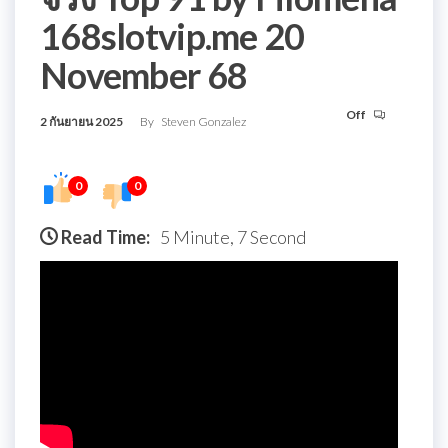
168slotvip.me 20
November 68
Off
2 กันยายน 2025
By
Steven Gonzalez
0
0
Read Time:
5 Minute, 7 Second