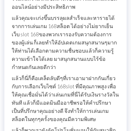
ออนไลน์อย่างมีประสิทธิภาพ
แล้วคุณจะเก่งขึ้นบรรลุผลสำเร็จและหารายได้
จากการเล่นเกม 168สล็อต ได้อย่างไม่ยากเย็น
เว็บ slot 168ของพวกเรารองรับความต้องการ
ของผู้เล่น ก็เลยทำให้อัปเดตเกมสนุกสนานๆมาก
ให้ท่านได้เลือกตามความชื่นชอบแล้วก็ความรู้
ความเข้าใจได้เลย มาสนุกสนานแบบไร้ข้อ
กำหนดกันเลยดีกว่า
แล้วก็นี่ก็คือเคล็ดลับดีๆที่เราเอามาฝากกันเกี่ยว
กับการเลือกเว็บไซต์ 168slot ที่มีคุณภาพสูง เพื่อ
ให้คุณเชื่อมั่นได้ว่าเล่นเกมที่นี่ได้รับเงินรางวัลใน
ทันที แล้วก็มีแอดมินมืออาชีพรอให้คำปรึกษา
เป็นที่ปรึกษาคุณอย่างดี จึงทำให้การเล่นเกม
สล็อตในทุกๆครั้งของคุณมีความพิเศษ
แล้วก็พวกเรายังจัดโปรโมชั่นมอบให้กับสมาชิก