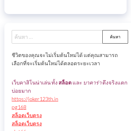
ค้นหา
สำหรับ:
ชีวิตของคุณจะไม่เริ่มต้นใหม่ได้ แต่คุณสามารถ
เลือกที่จะเริ่มต้นใหม่ได้ตลอดระยะเวลา
เว็บคาสิโนน่าเล่น ทั้ง
สล็อต
และ
บาคาร่า
ตึงจริงแตก
บ่อยมาก
https://joker123th.in
pg168
สล็อตเว็บตรง
สล็อตเว็บตรง