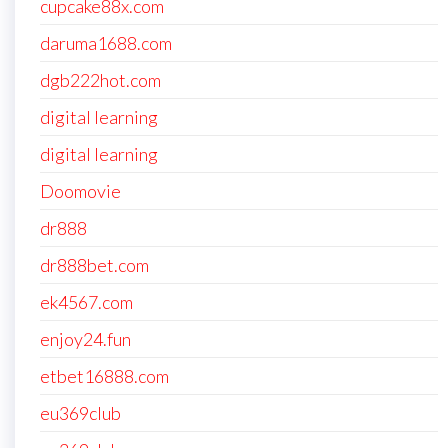
cupcake88x.com
daruma1688.com
dgb222hot.com
digital learning
digital learning
Doomovie
dr888
dr888bet.com
ek4567.com
enjoy24.fun
etbet16888.com
eu369club