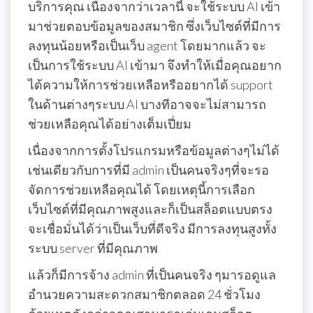
บริการคุณ เนื่องจากว่าเวลานี้ จะใช้ระบบ AI เข้า
มาช่วยตอบข้อมูลของสมาชิก ซึ่งเว็บไซต์ที่มีการ
ลงทุนน้อยหรือเป็นเว็บ agent โดยมากแล้ว จะ
เป็นการใช้ระบบ AI เข้ามา จึงทำให้เมื่อคุณอยาก
ได้ความให้การช่วยเหลือหรืออยากได้ support
ในด้านต่างๆระบบ AI บางทีอาจจะไม่สามารถ
ช่วยเหลือคุณได้อย่างเต็มเปี่ยม
เนื่องจากการตั้งโปรแกรมหรือข้อมูลต่างๆไม่ได้
เช่นเดียวกับการที่มี admin เป็นคนจริงๆที่จะรอ
จัดการช่วยเหลือคุณได้ โดยเหตุนี้การเลือก
เว็บไซต์ที่มีคุณภาพสูงและก็เป็นสล็อตแบบตรง
จะเชื่อมั่นได้ว่าเป็นเว็บที่ดีจริง มีการลงทุนสูงทั้ง
ระบบ server ที่มีคุณภาพ
แล้วก็มีการจ้าง admin ที่เป็นคนจริง ๆมารอดูแล
อำนวยความสะดวกสมาชิกตลอด 24 ชั่วโมง