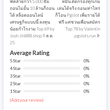
ฟิคสวยกว่า 5,000 ธีม
หมื่น คัดกรองทุกเกม
ถอนไม่อั้น 10 ล้านก็ถอน
เล่นได้จริง ถอนเท่าไหร่
ได้ สล็อตออนไลน์
ก็โอน Pgslot เพิ่มรายได้
เศรษฐกิจแบบนี้ ลงทุน
ฟรี แค่ชวนเพื่อนสมัคร
น้อยกำไรงาม Top 69 by
Top 78 by Valentin
Josh Jin888.shop 9 ส.ค.
pgslots.run
25
Average Rating
5 Star
0%
4 Star
0%
3 Star
0%
2 Star
0%
1 Star
0%
(Add your review)