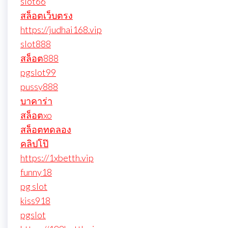
slot66
สล็อตเว็บตรง
https://judhai168.vip
slot888
สล็อต888
pgslot99
pussy888
บาคาร่า
สล็อตxo
สล็อตทดลอง
คลิปโป๊
https://1xbetth.vip
funny18
pg slot
kiss918
pgslot