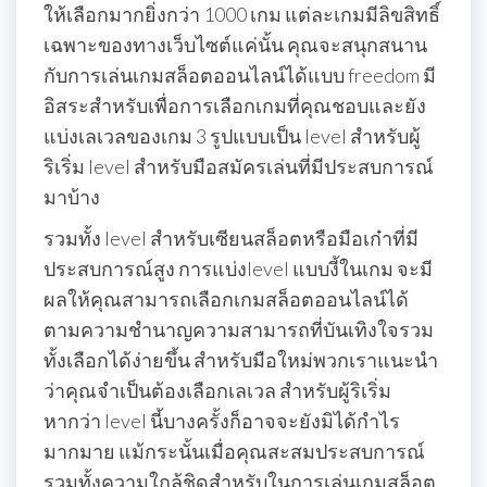
ให้เลือกมากยิ่งกว่า 1000 เกม แต่ละเกมมีลิขสิทธิ์
เฉพาะของทางเว็บไซต์แค่นั้น คุณจะสนุกสนาน
กับการเล่นเกมสล็อตออนไลน์ได้แบบ freedom มี
อิสระสำหรับเพื่อการเลือกเกมที่คุณชอบและยัง
แบ่งเลเวลของเกม 3 รูปแบบเป็น level สำหรับผู้
ริเริ่ม level สำหรับมือสมัครเล่นที่มีประสบการณ์
มาบ้าง
รวมทั้ง level สำหรับเซียนสล็อตหรือมือเก๋าที่มี
ประสบการณ์สูง การแบ่งlevel แบบงี้ในเกม จะมี
ผลให้คุณสามารถเลือกเกมสล็อตออนไลน์ได้
ตามความชำนาญความสามารถที่บันเทิงใจรวม
ทั้งเลือกได้ง่ายขึ้น สำหรับมือใหม่พวกเราแนะนำ
ว่าคุณจำเป็นต้องเลือกเลเวล สำหรับผู้ริเริ่ม
หากว่า level นี้บางครั้งก็อาจจะยังมิได้กำไร
มากมาย แม้กระนั้นเมื่อคุณสะสมประสบการณ์
รวมทั้งความใกล้ชิดสำหรับในการเล่นเกมสล็อต