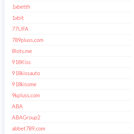
1xbetth
1xbit
77UFA
789pluss.com
8lots.me
918Kiss
918kissauto
918kissme
9kpluss.com
ABA
ABAGroup2
abbet789.com