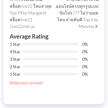
สล็อตlive22 ใหม่ล่าสุด
ออนไลน์ครบทุกรูปแบบ
Top 74 by Margaret
ปันโปร777 ไม่ว่ายอด
สล็อตlive22
ไหน จ่ายทันที Top 6 by
Live22slot.us
Melvina
Average Rating
5 Star
0%
4 Star
0%
3 Star
0%
2 Star
0%
1 Star
0%
(Add your review)