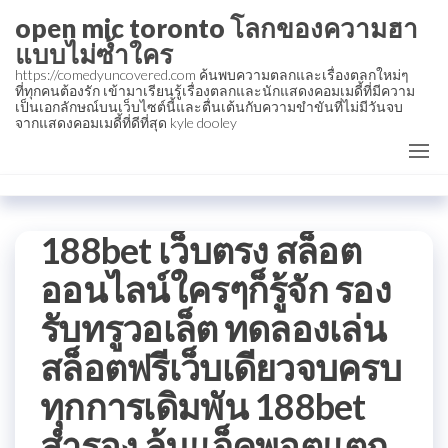
Skip
open mic toronto โลกของความฮา
to
แบบไม่ซ้ำใคร
the
https://comedyuncovered.com ค้นพบความตลกและเรื่องตลกใหม่ๆ
ที่ทุกคนต้องรัก เข้ามาเรียนรู้เรื่องตลกและนักแสดงคอมเมดี้ที่มีความ
content
เป็นเอกลักษณ์บนเว็บไซต์นี้และตื่นเต้นกับความขำขันที่ไม่มีวันจบ
จากแสดงคอมเมดี้ที่ดีที่สุด kyle dooley
188bet เว็บตรง สล็อต
ออนไลน์ใครๆก็รู้จัก รอง
รับทรูวอเล็ต ทดลองเล่น
สล็อตฟรีเว็บเดียวจบครบ
ทุกการเดิมพัน 188bet
สํารอง ลุ้นแจ็คพอตแตก