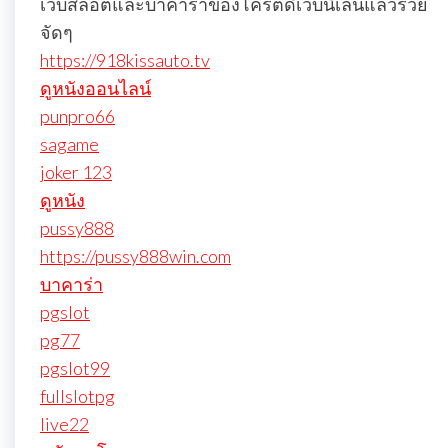
เว็บสล็อตและบาคาร่าของโครตดีเว็บนี้เล่นแล้วรวย
จัดๆ
https://918kissauto.tv
ดูหนังออนไลน์
punpro66
sagame
joker 123
ดูหนัง
pussy888
https://pussy888win.com
บาคาร่า
pgslot
pg77
pgslot99
fullslotpg
live22