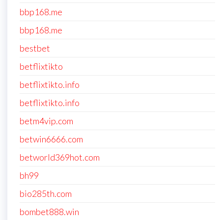
bbp168.me
bbp168.me
bestbet
betflixtikto
betflixtikto.info
betflixtikto.info
betm4vip.com
betwin6666.com
betworld369hot.com
bh99
bio285th.com
bombet888.win