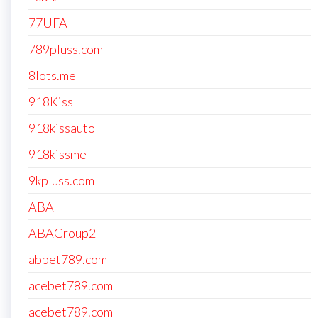
77UFA
789pluss.com
8lots.me
918Kiss
918kissauto
918kissme
9kpluss.com
ABA
ABAGroup2
abbet789.com
acebet789.com
acebet789.com