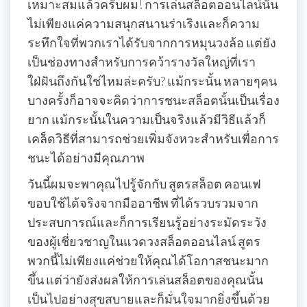
เหมาะสมแล้วครับผม! การเล่นสล็อตออนไลน์นั้น
ไม่เพียงแค่ความสนุกสนานร่าเริงและก็ความ
ระทึกใจที่พวกเราได้รับจากการหมุนวงล้อ แต่ยัง
เป็นช่องทางสำหรับการคว้ารางวัลใหญ่ที่เรา
ใฝ่ฝันถึงกันใช่ไหมล่ะครับ? แม้กระนั้น หลายๆคน
บางครั้งก็อาจจะคิดว่าการชนะสล็อตนั้นเป็นเรื่อง
ยาก แม้กระนั้นในความเป็นจริงแล้วมีวิธีแล้วก็
เคล็ดวิธีที่สามารถช่วยเพิ่มจังหวะสำหรับเพื่อการ
ชนะได้อย่างมีคุณภาพ
วันนี้ผมจะพาคุณไปรู้จักกับ สูตรสล็อต คอนเฟ
ขอบใช้ได้จริงจากมืออาชีพ ที่ได้รวบรวมจาก
ประสบการณ์และก็การเรียนรู้อย่างระมัดระวัง
ของผู้เชี่ยวชาญในแวดวงสล็อตออนไลน์ สูตร
พวกนี้ไม่เพียงแค่ช่วยให้คุณได้โอกาสชนะมาก
ขึ้น แต่ว่ายังส่งผลให้การเล่นสล็อตของคุณนั้น
เป็นไปอย่างสุขสบายและก็มั่นใจมากยิ่งขึ้นด้วย