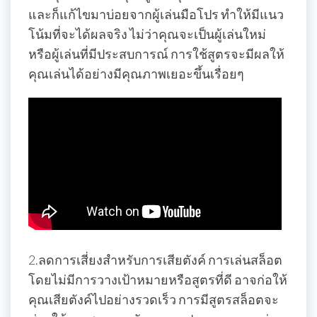
และก็แก้ไขมาบ่อยจากผู้เล่นมือโปร ทำให้มีแนว
โน้มที่จะได้ผลจริง ไม่ว่าคุณจะเป็นผู้เล่นใหม่
หรือผู้เล่นที่มีประสบการณ์ การใช้สูตรจะมีผลให้
คุณเล่นได้อย่างมีคุณภาพเยอะขึ้นเรื่อยๆ
2.ลดการเสี่ยงสำหรับการเสียตังค์ การเล่นสล็อต
โดยไม่มีการวางเป้าหมายหรือสูตรที่ดี อาจก่อให้
คุณเสียตังค์ไปอย่างรวดเร็ว การมีสูตรสล็อตจะ