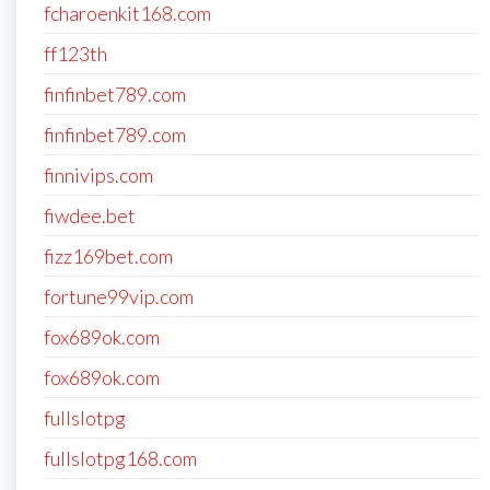
fcharoenkit168.com
ff123th
finfinbet789.com
finfinbet789.com
finnivips.com
fiwdee.bet
fizz169bet.com
fortune99vip.com
fox689ok.com
fox689ok.com
fullslotpg
fullslotpg168.com