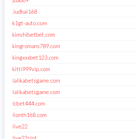
Judhai168
k1gt-auto.com
kimchibetbet.com
kingromans789.com
kingxxxbet123.com
kitti999vip.com
lalikabetsgame.com
lalikabetsgame.com
lcbet444.com
lionth168.com
live22
live22slot