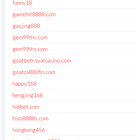
funny18
gamehit8888.com
gaojing888
gem99ths.com
gem99ths.com
goatbetroyalcasino.com
goatza888fin.com
happy168
hengjing168
hi6bet.com
hiso8888s.com
hongkong456