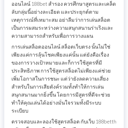
ออนไลน์ 188bet สํารอง ควรศึกษาสูตรและเคล็ด
ลับกลุ่มนี้อย่างละเอียด และประยุกต์ตาม
เหตุการณ์ที่เหมาะสม อย่าลืมว่าการเล่นสล็อต
เป็นการผสมระหว่างความสนุกสนานร่าเริงและ
ความสามารถสำหรับเพื่อการวางแผน
การเล่นสล็อตออนไลน์ สล็อตเว็บตรง นั้นไม่ใช่
เพียงแค่การลุ้นโชคเพียงแค่นั้น แต่ยังคือเรื่อง
ของการวางเป้าหมายและก็การใช้สูตรที่มี
ประสิทธิภาพ การใช้สูตรสล็อตไม่เพียงแค่ช่วย
เพิ่มโอกาสในการชนะ แต่ว่ายังลดความเสี่ยง
สำหรับในการเสียตังค์รวมทั้งทำให้การเล่น
สนุกสนานมากยิ่งขึ้น โดยการมีสูตรที่ดีจะช่วย
ทำให้คุณเล่นได้อย่างมั่นใจรวมทั้งมีระบบ
ระเบียบ
ตรวจสอบและลองใช้สูตรสล็อต กับเว็บ 188betth