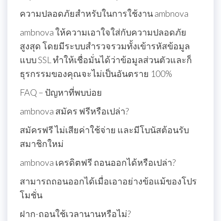
ความปลอดภัยสำหรับในการใช้งาน ambnova
ambnova ให้ความเอาใจใส่กับความปลอดภัย
สูงสุด โดยมีระบบสำรวจรวมทั้งเข้ารหัสข้อมูล
แบบ SSL ทำให้เชื่อมั่นได้ว่าข้อมูลส่วนตัวและก็
ธุรกรรมของคุณจะไม่เป็นอันตราย 100%
FAQ – ปัญหาที่พบบ่อย
ambnova สมัคร ฟรีหรือเปล่า?
สมัครฟรี ไม่เสียค่าใช้จ่าย และมีโบนัสต้อนรับ
สมาชิกใหม่
ambnova เครดิตฟรี ถอนออกได้หรือเปล่า?
สามารถถอนออกได้เมื่อเอาอย่างข้อแม้ของโปร
โมชั่น
ฝาก-ถอนใช้เวลานานหรือไม่?