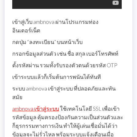
เข้าสู่เว็บ ambnova ผ่านโปรแกรมท่อง
อินเตอร์เน็ต
กดปุ่ม “ลงทะเบียน” บนหน้าเว็บ
กรอกข้อมูลส่วนตัว เช่น ชื่อ สกุล เบอร์โทรศัพท์
ตั้งรหัสผ่าน รวมทั้งรับรองตัวตนด้วยรหัส OTP
เข้าระบบแล้วก็เริ่มต้นการพนันได้ทันที
ระบบ ambnova เข้าสู่ระบบ ที่ปลอดภัยและทัน
สมัย
ambnova เข้าสู่ระบบ
ใช้เทคโนโลยี SSL เพื่อเข้า
รหัสข้อมูล คุ้มครองป้องกันความเป็นส่วนตัวและ
ก็ธุรกรรมทางการเงิน ทำให้ผู้เล่นเชื่อมั่นได้ว่า
ข้อมูลจะไม่รั่วไหล พร้อมระบบแจ้งเตือนเมื่อ