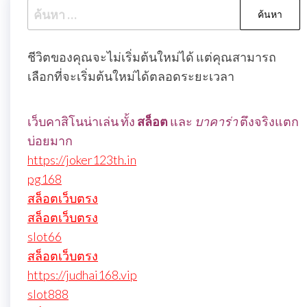
ค้นหา
สำหรับ:
ชีวิตของคุณจะไม่เริ่มต้นใหม่ได้ แต่คุณสามารถ
เลือกที่จะเริ่มต้นใหม่ได้ตลอดระยะเวลา
เว็บคาสิโนน่าเล่น ทั้ง
สล็อต
และ
บาคาร่า
ตึงจริงแตก
บ่อยมาก
https://joker123th.in
pg168
สล็อตเว็บตรง
สล็อตเว็บตรง
slot66
สล็อตเว็บตรง
https://judhai168.vip
slot888