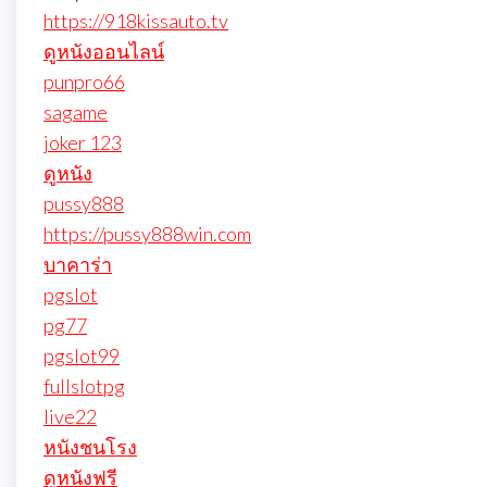
https://918kissauto.tv
ดูหนังออนไลน์
punpro66
sagame
joker 123
ดูหนัง
pussy888
https://pussy888win.com
บาคาร่า
pgslot
pg77
pgslot99
fullslotpg
live22
หนังชนโรง
ดูหนังฟรี