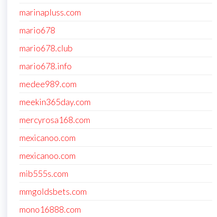
marinapluss.com
mario678
mario678.club
mario678.info
medee989.com
meekin365day.com
mercyrosa168.com
mexicanoo.com
mexicanoo.com
mib555s.com
mmgoldsbets.com
mono16888.com