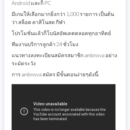
Android และก็ PC
มีเกมให้เลือกมากยิ่งกว่า 1,000 รายการ เป็นต้น
ว่า สล็อต คาสิโนสด กีฬา
โปรโมชั่นแล้วก็โบนัสอัพเดตตลอดทุกอาทิตย์
ทีมงานบริการลูกค้า 24 ชั่วโมง
แนวทางลงทะเบียนสมัครสมาชิก ambnova อย่าง
ระมัดระวัง
การ ambnova สมัคร มีขั้นตอนง่ายๆดังนี้: