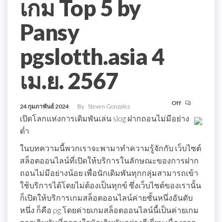
เกม Top 5 by
Pansy
pgslotth.asia 4
เม.ย. 2567
Off
24 กุมภาพันธ์ 2024
By
Steven Gonzalez
เปิดโลกแห่งการเดิมพันเล่น slog ฝากถอนไม่มีอย่าง
ต่ำ
ในบทความนี้พวกเราจะพามาทำความรู้จักกับ เว็บไซต์
สล็อตออนไลน์ที่เปิดให้บริการในลักษณะของการฝาก
ถอนไม่มีอย่างน้อย เพื่อนักเดิมพันทุกกลุ่มสามารถเข้า
ใช้บริการได้โดยไม่ต้องเป็นทุกข์ ซึ่งเว็บไซต์ของเรานั้น
ก็เปิดให้บริการเกมสล็อตออนไลน์ค่ายชั้นหนึ่งอันดับ
หนึ่ง ก็คือ pg โดยค่ายเกมสล็อตออนไลน์นี้เป็นค่ายเกม