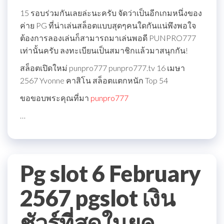
15 รอบร่วมกันเลยล่ะนะครับ จัดว่าเป็นอีกเกมหนึ่งของ
ค่าย PG ที่น่าเล่นสล็อตแบบสุดๆคนใดกันแน่พึงพอใจ
ต้องการลองเล่นก็สามารถมาเล่นพอดี PUNPRO777
เท่านั้นครับ ลงทะเบียนเป็นสมาชิกแล้วมาสนุกกัน!
สล็อตเปิดใหม่ punpro777 punpro777.tv 16 เมษา
2567 Yvonne คาสิโน สล็อตแตกหนัก Top 54
ขอขอบพระคุณที่มา
punpro777
…
Pg slot 6 February
2567 pgslot เงิน
ชัวร์ที่สุดในยุค