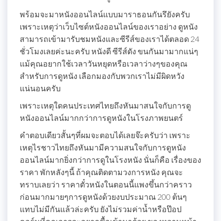
พร้อมจะมาหนังออนไลน์แบบมาราธอนกันรึยังครับ
เพราะเหตุว่าเว็บไซต์หนังออนไลน์ของเราอย่าง ดูหนัง
สามารถเข้ามารับชมหนังและซีรีส์ของเราได้ตลอด 24
ชั่วโมงเลยค่ะนะครับ หนังดี ซีรีส์ดัง ขนกันมามากแน่ๆ
แม้คุณอยากใช้เวลาวันหยุดหรือเวลาว่างๆของคุณ
สำหรับการดูหนัง เลือกมองกับพวกเราไม่มีผิดหวัง
แน่นอนครับ
เพราะเหตุใดคนประเทศไทยถึงหันมาสนใจกับการดู
หนังออนไลน์มากกว่าการดูหนังในโรงภาพยนตร์
คำตอบเดียวสั้นๆที่ผมจะตอบได้เลยจ๊ะครับว่า เพราะ
เหตุไรชาวไทยถึงหันมามีความสนใจกับการดูหนัง
ออนไลน์มากยิ่งกว่าการดูในโรงหนัง นั่นก็คือ เรื่องของ
ราคา พักหลังๆนี้ ถ้าคุณติดตามวงการหนัง คุณจะ
ทราบเลยว่า ราคาตั๋วหนังในตอนนี้แพงขึ้นกว่าคราว
ก่อนมากมายๆการดูหนังด้วยงบประมาณ 200 ต้นๆ
แทบไม่มีกันแล้วล่ะครับ ยังไม่รวมค่าน้ำหรือป๊อป