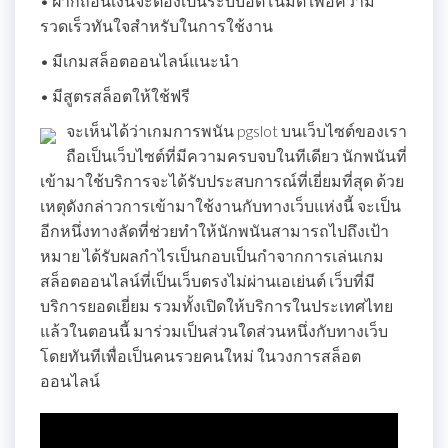
• ฝากถอนเงินจะต้องเป็นระบบอัตโนมัติ เพื่อความ
รวดเร็วทันใจสำหรับในการใช้งาน
• มีเกมสล็อตออนไลน์แนะนำ
• มีสูตรสล็อตให้ใช้ฟรี
จะเห็นได้ว่าเกมการพนัน pgslot บนเว็บไซต์ของเรา
ถือเป็นเว็บไซต์ที่มีความครบจบในทีเดียว นักพนันที่
เข้ามาใช้บริการจะได้รับประสบการณ์ที่เยี่ยมที่สุด ด้วย
เหตุดังกล่าวการเข้ามาใช้งานกับทางเว็บแห่งนี้ จะเป็น
อีกหนึ่งทางลัดที่ช่วยทำให้นักพนันสามารถไปถึงเป้า
หมาย ได้รับผลกำไรเป็นกอบเป็นกำจากการเล่นเกม
สล็อตออนไลน์ที่เป็นเว็บตรงไม่ผ่านเอเย่นต์ เว็บที่มี
บริการยอดเยี่ยม รวมทั้งเปิดให้บริการในประเทศไทย
แล้วในตอนนี้ มาร่วมเป็นส่วนใดส่วนหนึ่งกับทางเว็บ
โดยทันทีเพื่อเป็นคนรวยคนใหม่ ในวงการสล็อต
ออนไลน์