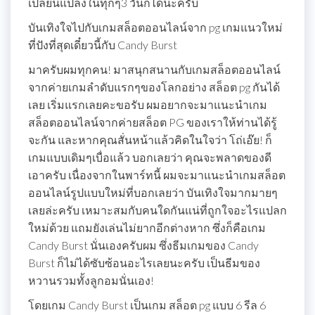
เปลี่ยนแปลงในทุกๆ3 วันก็ได้นะครับ
บันเทิงใจไปกับเกมสล็อตออนไลน์จาก pg เกมแนวใหม่
ที่ปังที่สุดเดี๋ยวนี้กับ Candy Burst
มาครับผมทุกคน! มาสนุกสนานกับเกมสล็อตออนไลน์
จากค่ายเกมลำดับแรกๆของโลกอย่าง สล็อต pg กันได้
เลย เริ่มแรกเลยคะขอรับ ผมอยากจะมาแนะนำเกม
สล็อตออนไลน์จากค่ายสล็อต PG ของเราให้ท่านได้รู้
จะกัน และหากคุณสั่นหน้าแล้วคิดในใจว่า โถ่เอ๊ย! ก็
เกมแบบเดิมๆเบื่อแล้ว บอกเลยว่า คุณจะพลาดของดี
เอาครับ เนื่องจากในพาร์ทนี้ ผมจะมาแนะนำเกมสล็อต
ออนไลน์รูปแบบใหม่ที่บอกเลยว่า บันเทิงใจมากมายๆ
เลยล่ะครับ เหมาะสมกับคนใดกันแน่ที่ถูกใจอะไรแปลก
ใหม่ด้วย แถมยังเล่นไม่ยากอีกต่างหาก ซึ่งก็คือเกม
Candy Burst นั่นเองครับผม ซึ่งธีมเกมของ Candy
Burst ก็ไม่ได้ซับซ้อนอะไรเลยนะครับ เป็นธีมของ
หวานรวมทั้งลูกอมนั่นเอง!
โดยเกม Candy Burst เป็นเกม สล็อต pg แบบ 6 รีล 6