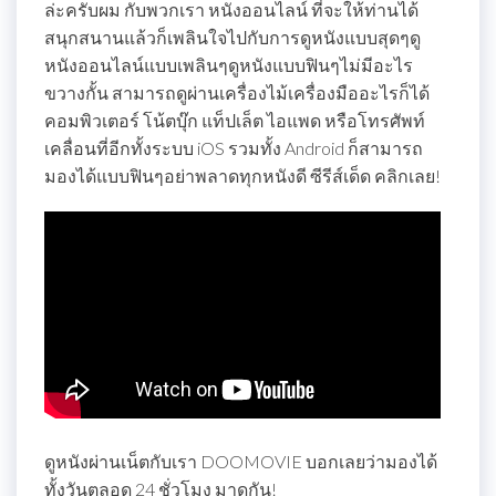
ล่ะครับผม กับพวกเรา หนังออนไลน์ ที่จะให้ท่านได้
สนุกสนานแล้วก็เพลินใจไปกับการดูหนังแบบสุดๆดู
หนังออนไลน์แบบเพลินๆดูหนังแบบฟินๆไม่มีอะไร
ขวางกั้น สามารถดูผ่านเครื่องไม้เครื่องมืออะไรก็ได้
คอมพิวเตอร์ โน้ตบุ๊ก แท็ปเล็ต ไอแพด หรือโทรศัพท์
เคลื่อนที่อีกทั้งระบบ iOS รวมทั้ง Android ก็สามารถ
มองได้แบบฟินๆอย่าพลาดทุกหนังดี ซีรีส์เด็ด คลิกเลย!
ดูหนังผ่านเน็ตกับเรา DOOMOVIE บอกเลยว่ามองได้
ทั้งวันตลอด 24 ชั่วโมง มาดูกัน!