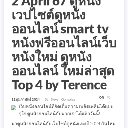
2 April 67 ดูหนัง
เวปไซต์ดูหนัง
ออนไลน์ smart tv
หนังฟรีออนไลน์เว็บ
หนังใหม่ ดูหนัง
ออนไลน์ ใหม่ล่าสุด
Top 4 by Terence
Off
11 กุมภาพันธ์ 2024
By
Steven Gonzalez
เว็บหนังออนไลน์ที่จัดเต็มความเพลิดเพลินได้แบบ
จุใจ ดูหนังออนไลน์กับพวกเราได้แล้ววันนี้!
มาดูหนังออนไลน์กับเว็บไซต์ดูหนังแห่งปี 2024 กันไหม