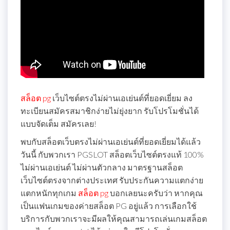
สล็อต pg
เว็บไซต์ตรงไม่ผ่านเอเย่นต์ที่ยอดเยี่ยม ลง
ทะเบียนสมัครสมาชิกง่ายไม่ยุ่งยาก รับโปรโมชั่นได้
แบบจัดเต็ม สมัครเลย!
พบกับสล็อตเว็บตรงไม่ผ่านเอเย่นต์ที่ยอดเยี่ยมได้แล้ว
วันนี้ กับพวกเรา PGSLOT สล็อตเว็บไซต์ตรงแท้ 100%
ไม่ผ่านเอเย่นต์ ไม่ผ่านตัวกลาง มาตรฐานสล็อต
เว็บไซต์ตรงจากต่างประเทศ รับประกันความแตกง่าย
แตกหนักทุกเกม
สล็อต pg
บอกเลยนะครับว่า หากคุณ
เป็นแฟนเกมของค่ายสล็อต PG อยู่แล้ว การเลือกใช้
บริการกับพวกเราจะมีผลให้คุณสามารถเล่นเกมสล็อต