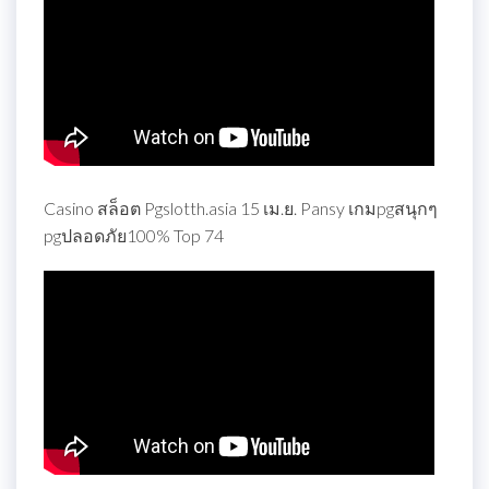
Casino สล็อต Pgslotth.asia 15 เม.ย. Pansy เกมpgสนุกๆ
pgปลอดภัย100% Top 74