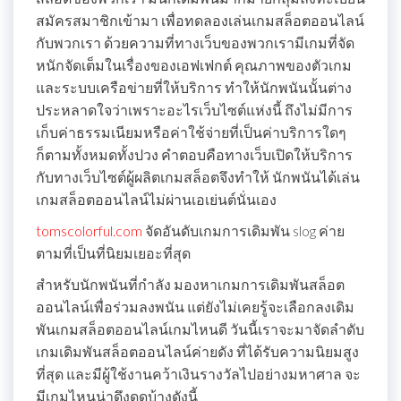
สมัครสมาชิกเข้ามา เพื่อทดลองเล่นเกมสล็อตออนไลน์
กับพวกเรา ด้วยความที่ทางเว็บของพวกเรามีเกมที่จัด
หนักจัดเต็มในเรื่องของเอฟเฟกต์ คุณภาพของตัวเกม
และระบบเครือข่ายที่ให้บริการ ทำให้นักพนันนั้นต่าง
ประหลาดใจว่าเพราะอะไรเว็บไซต์แห่งนี้ ถึงไม่มีการ
เก็บค่าธรรมเนียมหรือค่าใช้จ่ายที่เป็นค่าบริการใดๆ
ก็ตามทั้งหมดทั้งปวง คำตอบคือทางเว็บเปิดให้บริการ
กับทางเว็บไซต์ผู้ผลิตเกมสล็อตจึงทำให้ นักพนันได้เล่น
เกมสล็อตออนไลน์ไม่ผ่านเอเย่นต์นั่นเอง
tomscolorful.com
จัดอันดับเกมการเดิมพัน slog ค่าย
ตามที่เป็นที่นิยมเยอะที่สุด
สำหรับนักพนันที่กำลัง มองหาเกมการเดิมพันสล็อต
ออนไลน์เพื่อร่วมลงพนัน แต่ยังไม่เคยรู้จะเลือกลงเดิม
พันเกมสล็อตออนไลน์เกมไหนดี วันนี้เราจะมาจัดลำดับ
เกมเดิมพันสล็อตออนไลน์ค่ายดัง ที่ได้รับความนิยมสูง
ที่สุด และมีผู้ใช้งานคว้าเงินรางวัลไปอย่างมหาศาล จะ
มีเกมไหนน่าดึงดูดบ้างดังนี้