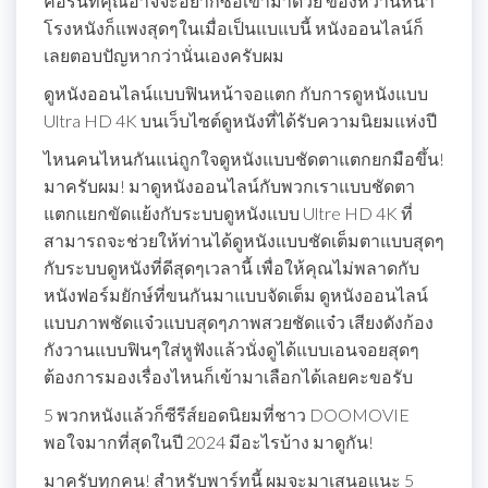
คอร์นที่คุณอาจจะอยากซื้อเข้ามาด้วย ของหวานหน้า
โรงหนังก็แพงสุดๆในเมื่อเป็นแบแบนี้ หนังออนไลน์ก็
เลยตอบปัญหากว่านั่นเองครับผม
ดูหนังออนไลน์แบบฟินหน้าจอแตก กับการดูหนังแบบ
Ultra HD 4K บนเว็บไซต์ดูหนังที่ได้รับความนิยมแห่งปี
ไหนคนไหนกันแน่ถูกใจดูหนังแบบชัดตาแตกยกมือขึ้น!
มาครับผม! มาดูหนังออนไลน์กับพวกเราแบบชัดตา
แตกแยกขัดแย้งกับระบบดูหนังแบบ Ultre HD 4K ที่
สามารถจะช่วยให้ท่านได้ดูหนังแบบชัดเต็มตาแบบสุดๆ
กับระบบดูหนังที่ดีสุดๆเวลานี้ เพื่อให้คุณไม่พลาดกับ
หนังฟอร์มยักษ์ที่ขนกันมาแบบจัดเต็ม ดูหนังออนไลน์
แบบภาพชัดแจ๋วแบบสุดๆภาพสวยชัดแจ๋ว เสียงดังก้อง
กังวานแบบฟินๆใส่หูฟังแล้วนั่งดูได้แบบเอนจอยสุดๆ
ต้องการมองเรื่องไหนก็เข้ามาเลือกได้เลยคะขอรับ
5 พวกหนังแล้วก็ซีรีส์ยอดนิยมที่ชาว DOOMOVIE
พอใจมากที่สุดในปี 2024 มีอะไรบ้าง มาดูกัน!
มาครับทุกคน! สำหรับพาร์ทนี้ ผมจะมาเสนอแนะ 5