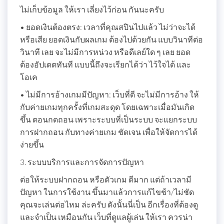
ไม่เก็บข้อมูล ให้เรา เลี่ยงไว้ก่อน กันนะครับ
• ยอดเงินต้องตรง: เวลาที่คุณสปินไปแล้ว ไม่ว่าจะได้
หรือเสีย ยอดเงินกับผลเกม ต้องไปด้วยกัน แบบวินาทีต่อ
วินาที เลย จะไม่มีการหน่วง หรือดีเลย์ใด ๆ เลย ยอด
ต้องอัปเดตทันที แบบนี้ถึงจะเรียกได้ว่า ไว้ใจได้ และ
โอเค
• ไม่มีการอ้างเกมมีปัญหา: เว็บที่ดี จะไม่มีการอ้าง ให้
กับค่ายเกมทุกครั้งที่เกมสะดุด โดยเฉพาะเมื่อมันเกิด
ขึ้น ตอนกดถอน เพราะระบบที่เป็นระบบ จะแยกระบบ
การฝากถอน กับทางค่ายเกม ชัดเจน เพื่อให้จัดการได้
ง่ายขึ้น
3. ระบบบริการและการจัดการปัญหา
ต่อให้ระบบฝากถอน หรือตัวเกม ดีมาก แต่ถ้าเวลามี
ปัญหา ในการใช้งาน ขึ้นมาแล้วการแก้ไขช้า/ไม่ชัด
คุณจะเล่นต่อไหม ล่ะครับ ดังนั้นนี่เป็น อีกเรื่องที่ต้องดู
และจำเป็น เหมือนกัน เว็บที่ดูแลผู้เล่น ให้เรา ควรน่า