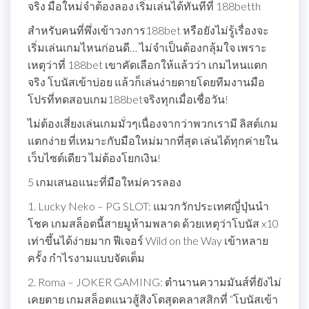
จริง มือใหม่จำต้องลอง เริ่มเล่นได้ทันทีที่ 188betth
สำหรับคนที่พึ่งเข้าวงการ188bet หรือยังไม่รู้เรื่องจะ
เริ่มเล่นเกมไหนก่อนดี… ไม่จำเป็นต้องกลุ้มใจ เพราะ
เหตุว่าที่ 188bet เขาคัดเลือกให้แล้วว่า เกมไหนแตก
จริง โบนัสเข้าบ่อย แล้วก็เล่นง่ายดายโดยทีมงานมือ
โปรที่ทดสอบเกม188betจริงทุกเมื่อเชื่อวัน!
ไม่ต้องเสี่ยงเล่นเกมมั่วๆเนื่องจากว่าพวกเรามี ลิสต์เกม
แตกง่าย ที่เหมาะกับมือใหม่มากที่สุด เล่นได้ทุกค่ายใน
เว็บไซต์เดียว ไม่ต้องโยกเงิน!
5 เกมเสนอแนะที่มือใหม่ควรลอง
1. Lucky Neko – PG SLOT: แมวกวักประเทศญี่ปุ่นนำ
โชค เกมสล็อตนี้สายมูห้ามพลาด ด้วยเหตุว่าโบนัส x10
เท่าขึ้นได้ง่ายมาก ฟีเจอร์ Wild on the Way เข้าหลาย
ครั้ง กำไรงามแบบจัดเต็ม
2. Roma – JOKER GAMING: ตำนานความมันส์ที่ยังไม่
เคยตาย เกมสล็อตแนวสู้สิงโตสุดคลาสสิกที่ “โบนัสเข้า