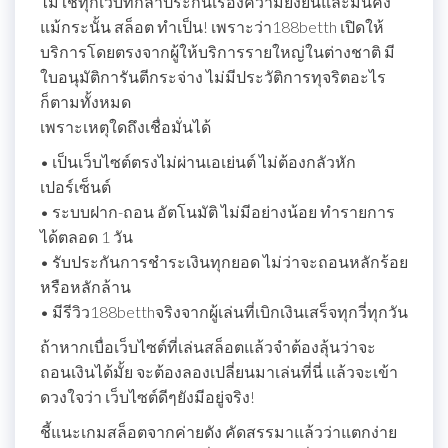
ไม่ใช่ทุกเว็บที่กล้าประกันเรื่องความยั่งยืนและมั่นคง
แม้กระนั้น สล็อต ทำเป็น! เพราะว่า188betth เปิดให้
บริการโดยตรงจากผู้ให้บริการรายใหญ่ในต่างชาติ มี
ใบอนุมัติการันตีกระจ่าง ไม่มีประวัติการทุจริตอะไร
ก็ตามทั้งหมด
เพราะเหตุใดถึงเชื่อมั่นได้
• เป็นเว็บไซต์ตรงไม่ผ่านเอเย่นต์ ไม่ต้องกลัวหัก
เปอร์เซ็นต์
• ระบบฝาก-ถอน อัตโนมัติ ไม่มีอย่างน้อย ทำรายการ
ได้ตลอด 1 วัน
• รับประกันการชำระเงินทุกยอด ไม่ว่าจะถอนหลักร้อย
หรือหลักล้าน
• มีรีวิว188betthจริงจากผู้เล่นที่เบิกเงินเสร็จทุกวี่ทุกวัน
ถ้าหากเบื่อเว็บไซต์ที่เล่นสล็อตแล้วจำต้องลุ้นว่าจะ
ถอนเงินได้มั้ย จะต้องลองเปลี่ยนมาเล่นที่นี่ แล้วจะเข้า
ดวงใจว่า เว็บไซต์ดีๆยังมีอยู่จริง!
ชี้แนะเกมสล็อตจากค่ายดัง คัดสรรมาแล้วว่าแตกง่าย