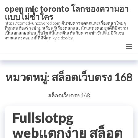
Skip
open mic toronto โลกของความฮา
to
แบบไม่ซ้ำใคร
the
https://comedyuncovered.com ค้นพบความตลกและเรื่องตลกใหม่ๆ
ที่ทุกคนต้องรัก เข้ามาเรียนรู้เรื่องตลกและนักแสดงคอมเมดี้ที่มีความ
content
เป็นเอกลักษณ์บนเว็บไซต์นี้และตื่นเต้นกับความขำขันที่ไม่มีวันจบ
จากแสดงคอมเมดี้ที่ดีที่สุด kyle dooley
หมวดหมู่:
สล็อตเว็บตรง 168
สล็อตเว็บตรง 168
Fullslotpg
webแตกง่าย สล็อต