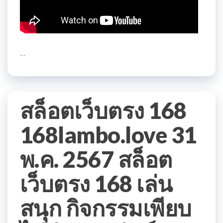
…
สล็อตเว็บตรง 168
168lambo.love 31
พ.ค. 2567 สล็อต
เว็บตรง 168 เล่น
สนุก กิจกรรมเพียบ