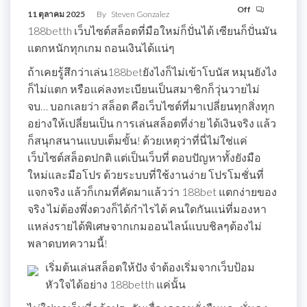
Off
11 ตุลาคม 2025
By
Steven Gonzalez
188betth เว็บไซต์สล็อตที่มือใหม่ก็ปั่นได้ เซียนก็ปั่นมัน
แตกหนักทุกเกม ถอนเงินได้แน่ๆ
ถ้าเคยรู้สึกว่าเล่น188betยังไงก็ไม่เข้าโบนัส หมุนยังไง
ก็ไม่แตก หรือแค่ลงทะเบียนเป็นสมาชิกก็วุ่นวายไม่
จบ… บอกเลยว่า สล็อต คือเว็บไซต์ที่มาเปลี่ยนทุกสิ่งทุก
อย่างให้เปลี่ยนเป็น การเล่นสล็อตที่ง่าย ได้เงินจริง แล้ว
ก็สนุกสนานแบบเต็มขั้น! ด้วยเหตุว่าที่นี่ไม่ใช่แค่
เว็บไซต์สล็อตปกติ แต่เป็นเว็บที่ ตอบปัญหาทั้งยังมือ
ใหม่และมือโปร ด้วยระบบที่ใช้งานง่าย โปรโมชั่นที่
แจกจริง แล้วก็เกมที่คัดมาแล้วว่า 188bet แตกง่ายของ
จริง ไม่ต้องพึ่งดวงก็ได้กำไรได้ คนใดกันแน่ที่มองหา
แหล่งรายได้พิเศษจากเกมออนไลน์แบบชิลๆต้องไม่
พลาดบทความนี้!
เริ่มต้นเล่นสล็อตให้ปัง จำต้องเริ่มจากเว็บป้อม
หัวใจได้อย่าง 188betth แค่นั้น