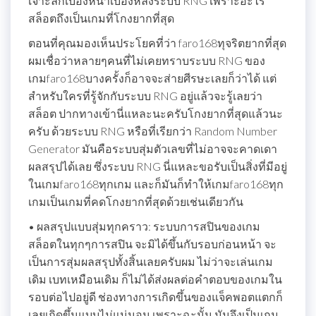
เจาะลึกเบื้องหน้าเบื้องหลังระบบ RNG เพราะอะไร
สล็อตถึงเป็นเกมที่โกงยากที่สุด
ตอนที่คุณมองเห็นประโยคที่ว่า faro168ทุจริตยากที่สุด
ผมเชื่อว่าหลายๆคนที่ไม่เคยทราบระบบ RNG ของ
เกมfaro168บางครั้งก็อาจจะส่ายศีรษะเลยก็ว่าได้ แต่
สำหรับใครที่รู้จักกับระบบ RNG อยู่แล้วจะรู้เลยว่า
สล็อต ปากทางเข้านี่แหละนะครับโกงยากที่สุดแล้วนะ
ครับ ด้วยระบบ RNG หรือที่เรียกว่า Random Number
Generator มันคือระบบสุ่มตัวเลขที่ไม่อาจจะคาดเดา
ผลสรุปได้เลย ซึ่งระบบ RNG นี่แหละขอรับเป็นสิ่งที่มีอยู่
ในเกมfaro168ทุกเกม และก็มันก็ทำให้เกมfaro168ทุก
เกมเป็นเกมที่คดโกงยากที่สุดด้วยเช่นเดียวกัน
• ผลสรุปแบบสุ่มทุกคราว: ระบบการสปินของเกม
สล็อตในทุกๆการสปิน จะมิได้ขึ้นกับรอบก่อนหน้า จะ
เป็นการสุ่มผลสรุปทั้งสิ้นเลยครับผม ไม่ว่าจะเล่นเกม
เดิม เบทเหมือนเดิม ก็ไม่ได้ส่งผลต่อคำตอบของเกมใน
รอบต่อไปอยู่ดี ช่องทางการเกิดขึ้นของแจ็คพอตแตกก็
เลยเกิดขึ้นแบบไม่แน่นอน เพราะฉะนั้น มันจึงเป็นเกม