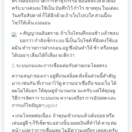
ตรวจสอบประวัติ การทำธุรกรรม ย้อนหลังได้ ด้วยนะ
ครับ บางคนจะใช้เป็น บันทึกไว้ กำไร-ขาดทุน ในแต่ละ
วันหรือสัปดาห์ ก็ได้อีกด้วย ถ้าเว็บโปร่งใส ส่วนนี้จะ
โชว์ให้เห็น แน่นอน
• สัญญาณอันตราย: ถ้าเว็บไหนที่ถอนช้า แล้วชอบ
บอกว่า กำลังเช็กระบบ นี่เป็นเว็บไซต์ ที่ยังคงใช้แอ
ดมิน ทำรายการฝากถอน อยู่ ซึ่งมันทำให้ ช้า หรือหลุด
ได้บ่อย ๆ เลี่ยงได้ก็เลี่ยง จะดีกว่า
2. ระบบเกมและการเชื่อมต่อกับค่ายเกมโดยตรง
ความสนุก ของเรา อยู่ที่เกมสล็อต ดังนั้นส่วนนี้สำคัญ
มาก เช่นกัน ที่เราเอาไว้ดู ความน่าเชื่อถือ ของเว็บ ได้
ผมไม่ได้บอก ให้คุณดูจำนวนเกม นะครับ แต่ให้คุณดู
วิธีการจัดการ ระบบเกม ความเสถียร การอัปเดต และ
การแก้ไขปัญหา pgslot
• เกมโหลดต่อเนื่อง: ถ้าคุณเข้าเกมแล้วเด้งบ่อย หรือ
เล่นอยู่ดี ๆ ก็รีเซ็ต ซะอย่างนั้น ยอดเงินที่ทำได้ หาย ต่อ
หน้า แปลว่าการเชื่อมต่อ ไม่มีความเสถียร เลยล่ะครับ