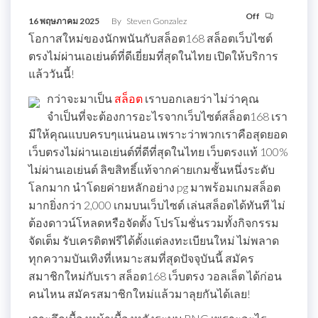
Off
16 พฤษภาคม 2025
By
Steven Gonzalez
โอกาสใหม่ของนักพนันกับสล็อต168 สล็อตเว็บไซต์
ตรงไม่ผ่านเอเย่นต์ที่ดีเยี่ยมที่สุดในไทย เปิดให้บริการ
แล้ววันนี้!
กว่าจะมาเป็น
สล็อต
เราบอกเลยว่า ไม่ว่าคุณ
จำเป็นที่จะต้องการอะไรจากเว็บไซต์สล็อต168 เรา
มีให้คุณแบบครบๆแน่นอน เพราะว่าพวกเราคือสุดยอด
เว็บตรงไม่ผ่านเอเย่นต์ที่ดีที่สุดในไทย เว็บตรงแท้ 100%
ไม่ผ่านเอเย่นต์ ลิขสิทธิ์แท้จากค่ายเกมชั้นหนึ่งระดับ
โลกมาก นำโดยค่ายหลักอย่าง pg มาพร้อมเกมสล็อต
มากยิ่งกว่า 2,000 เกมบนเว็บไซต์ เล่นสล็อตได้ทันที ไม่
ต้องดาวน์โหลดหรือจัดตั้ง โปรโมชั่นรวมทั้งกิจกรรม
จัดเต็ม รับเครดิตฟรีได้ตั้งแต่ลงทะเบียนใหม่ ไม่พลาด
ทุกความบันเทิงที่เหมาะสมที่สุดปัจจุบันนี้ สมัคร
สมาชิกใหม่กับเรา สล็อต168 เว็บตรง วอลเล็ต ได้ก่อน
คนไหน สมัครสมาชิกใหม่แล้วมาลุยกันได้เลย!