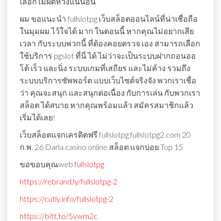
เลือกไม่ผิดหวังแน่นอน
ผม ขอแนะนำ fullslotpg เว็บสล็อตออนไลน์ที่น่าเชื่อถือ
ในมุมผม ไว้ใจได้ มาก ในตอนนี้ หากคุณไม่อยากเสีย
เวลา กับระบบพวกนี้ ที่ต้องคอยตรวจ เอง สามารถเลือก
ใช้บริการ pgslot ที่นี่ ได้ ไม่ว่าจะเป็นระบบฝากถอนออ
โต้ เร็ว และนิ่ง ระบบเกมที่เสถียร และไม่ค้าง รวมถึง
ระบบบริการซัพพอร์ต แบบเว็บไซต์จริงจัง พวกเราเชื่อ
ว่า คุณจะสนุก และสนุกต่อเนื่อง กับการเล่น กับพวกเรา
สล็อต ได้สบาย หากคุณพร้อมแล้ว สมัครสมาชิกแล้ว
เริ่มได้เลย!
เว็บสล็อตแจกเครดิตฟรี fullslotpg fullslotpg2.com 20
ก.พ. 26 Darla casino online สล็อต แจกบ่อย Top 15
ขอขอบคุณweb
fullslotpg
https://rebrand.ly/fullslotpg-2
https://cutly.info/fullslotpg-2
https://bitt.to/5vwm2c