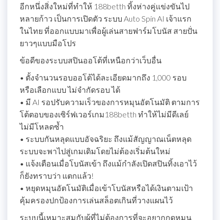
อีกหนึ่งสิ่งใหม่ที่ทำให้ 188betth ทิ้งห่างคู่แข่งขันไป
หลายก้าว เป็นการเปิดตัว ระบบ Auto Spin AI เจ้าแรก
ในไทย ที่ออกแบบมาเพื่อผู้เล่นสายฟาร์มโบนัส สายปั่น
ยาวๆแบบมือโปร
ข้อดีของระบบสปินออโต้ที่เหนือกว่าเว็บอื่น
• ตั้งจำนวนรอบออโต้ได้ละเอียดมากถึง 1,000 รอบ
หรือเลือกแบบ ไม่จำกัดรอบ ได้
• มี AI รอปรับความเร็วของการหมุนอัตโนมัติ ตามการ
โต้ตอบของเซิร์ฟเวอร์เกม188betth ทำให้ไม่มีดีเลย์
ไม่มีโหลดซ้ำ
• ระบบกันหลุดแบบอัจฉริยะ ถึงแม้สัญญาณเน็ตหลุด
ระบบจะพาไปสู่เกมเดิมโดยไม่ต้องเริ่มต้นใหม่
• แจ้งเตือนเมื่อโบนัสเข้า ถึงแม้กำลังเปิดสปินทิ้งเอาไว้
ก็ยังทราบว่า แตกแล้ว!
• หยุดหมุนอัตโนมัติเมื่อเข้าโบนัสหรือได้เงินตามเป้า
คุ้มครองปกป้องการเล่นสล็อตเกินที่วางแผนไว้
ระบบนี้เหมาะสมกับผู้ที่ไม่ต้องการที่จะอยากกดหมุน