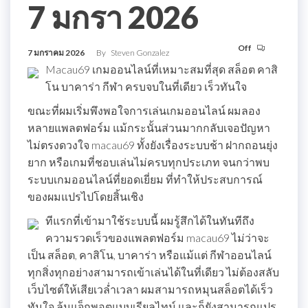
7 มกรา 2026
Off
7 มกราคม 2026
By
Steven Gonzalez
Macau69 เกมออนไลน์ที่เหมาะสมที่สุด สล็อต คาสิ
โน บาคาร่า กีฬา ครบจบในที่เดียว เร็วทันใจ
ขณะที่ผมเริ่มพึงพอใจการเล่นเกมออนไลน์ ผมลอง
หลายแพลตฟอร์ม แม้กระนั้นส่วนมากกลับเจอปัญหา
ไม่ตรงดวงใจ macau69 ทั้งยังเรื่องระบบช้า ฝากถอนยุ่ง
ยาก หรือเกมที่ชอบเล่นไม่ครบทุกประเภท จนกว่าพบ
ระบบเกมออนไลน์ที่ยอดเยี่ยม ที่ทำให้ประสบการณ์
ของผมแปรไปโดยสิ้นเชิง
ทีแรกที่เข้ามาใช้ระบบนี้ ผมรู้สึกได้ในทันทีถึง
ความรวดเร็วของแพลตฟอร์ม macau69 ไม่ว่าจะ
เป็น สล็อต, คาสิโน, บาคาร่า หรือแม้แต่ กีฬาออนไลน์
ทุกสิ่งทุกอย่างสามารถเข้าเล่นได้ในที่เดียว ไม่ต้องสลับ
เว็บไซต์ให้เสียเวล่ำเวลา ผมสามารถหมุนสล็อตได้เร็ว
ทันใจ ลุ้นแจ็กพอตแบบเรียลไทม์ และก็ยังสามารถแปร