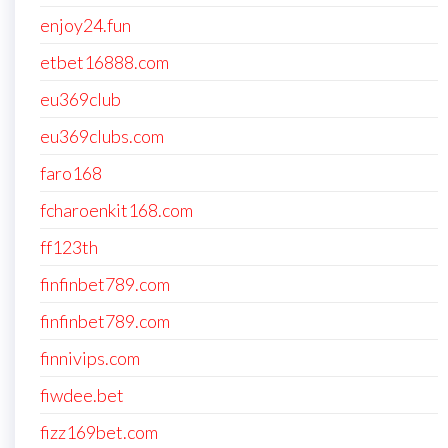
enjoy24.fun
etbet16888.com
eu369club
eu369clubs.com
faro168
fcharoenkit168.com
ff123th
finfinbet789.com
finfinbet789.com
finnivips.com
fiwdee.bet
fizz169bet.com