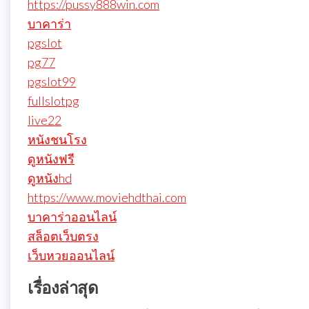
https://pussy888win.com
บาคาร่า
pgslot
pg77
pgslot99
fullslotpg
live22
หนังชนโรง
ดูหนังฟรี
ดูหนังhd
https://www.moviehdthai.com
บาคาร่าออนไลน์
สล็อตเว็บตรง
เว็บหวยออนไลน์
เรื่องล่าสุด