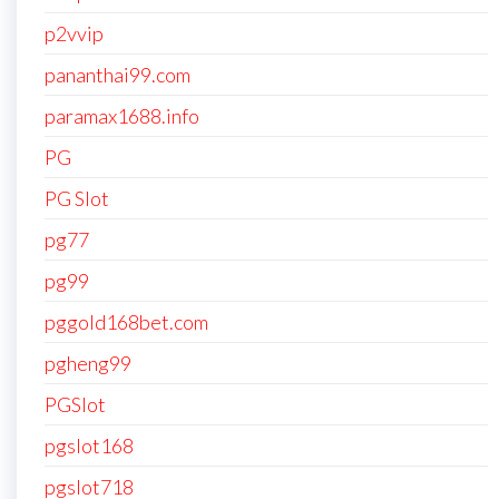
p2vvip
pananthai99.com
paramax1688.info
PG
PG Slot
pg77
pg99
pggold168bet.com
pgheng99
PGSlot
pgslot168
pgslot718