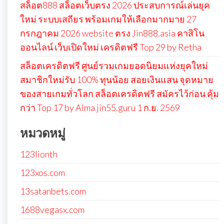
สล็อต888 สล็อตเว็บตรง 2026 ประสบการณ์เล่นยุค
ใหม่ ระบบเสถียร พร้อมเกมให้เลือกมากมาย 27
กรกฎาคม 2026 website ตรง Jin888.asia คาสิโน
ออนไลน์ เว็บเปิดใหม่ เครดิตฟรี Top 29 by Retha
สล็อตเครดิตฟรี ศูนย์รวมเกมยอดนิยมแห่งยุคใหม่
สมาชิกใหม่รับ 100% ทุนน้อย สอยเงินแสน จุดหมาย
ของสายเกมทั่วโลก สล็อตเครดิตฟรี สมัครไว้ก่อน คุ้ม
กว่า Top 17 by Alma jin55.guru 1 ก.ย. 2569
หมวดหมู่
123lionth
123xos.com
13satanbets.com
1688vegasx.com