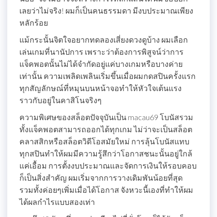
เลยว่าไม่จริง! ผมก็เป็นคนธรรมดา มีงบประมาณเพียง
หลักร้อย
แม้กระนั้นจิตใจอยากทดลองเสี่ยงดวงดูบ้าง ผมเลือก
เล่นเกมที่นานัปการ เพราะว่าต้องการพิสูจน์ว่าการ
แจ็คพอตนั้นไม่ได้จำกัดอยู่แค่บางเกมหรือบางค่าย
เท่านั้น ความเพลิดเพลินเริ่มขึ้นเมื่อผมกดสปินครั้งแรก
ทุกสัญลักษณ์ที่หมุนบนหน้าจอทำให้หัวใจเต้นแรง
ราวกับอยู่ในคาสิโนจริงๆ
ความพิเศษของสล็อตปัจจุบันเป็น macau69 โบนัสรวม
ทั้งแจ็คพอตสามารถออกได้ทุกเกม ไม่ว่าจะเป็นสล็อต
คลาสสิกหรือสล็อตวิดีโอสมัยใหม่ การลุ้นโบนัสแทบ
ทุกสปินทำให้ผมมีความรู้สึกว่าโอกาสชนะนั้นอยู่ใกล้
แค่เอื้อม การตั้งงบประมาณและจัดการเงินให้รอบคอบ
ก็เป็นสิ่งสำคัญ ผมเริ่มจากการวางเดิมพันน้อยที่สุด
รวมทั้งค่อยๆเพิ่มเมื่อได้โอกาส จังหวะนี้เองที่ทำให้ผม
ได้ผลกำไรแบบสองเท่า