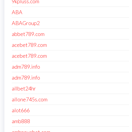
9kpluss.com
ABA
ABAGroup2
abbet789.com
acebet789.com
acebet789.com
adm789.info
adm789.info
allbet24hr
allone745s.com
alot666
amb888