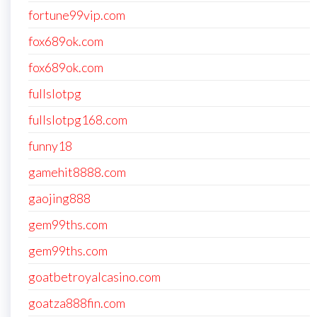
fortune99vip.com
fox689ok.com
fox689ok.com
fullslotpg
fullslotpg168.com
funny18
gamehit8888.com
gaojing888
gem99ths.com
gem99ths.com
goatbetroyalcasino.com
goatza888fin.com