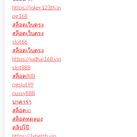
https://joker123th.in
pg168
สล็อตเว็บตรง
สล็อตเว็บตรง
slot66
สล็อตเว็บตรง
https://judhai168.vip
slot888
สล็อต888
pgslot99
pussy888
บาคาร่า
สล็อตxo
สล็อตทดลอง
คลิปโป๊
https://1xbetth.vip