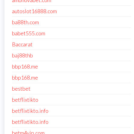
ambnovabet.com
autoslot16888.com
ba88th.com
babet555.com
Baccarat
baj88thb
bbp168.me
bbp168.me
bestbet
betflixtikto
betflixtikto.info
betflixtikto.info
betm4vip.com