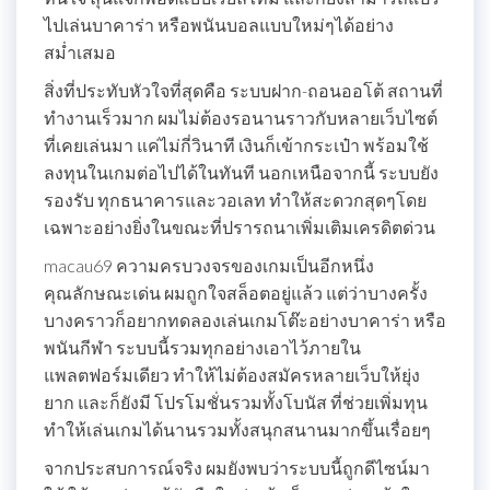
ไปเล่นบาคาร่า หรือพนันบอลแบบใหม่ๆได้อย่าง
สม่ำเสมอ
สิ่งที่ประทับหัวใจที่สุดคือ ระบบฝาก-ถอนออโต้ สถานที่
ทำงานเร็วมาก ผมไม่ต้องรอนานราวกับหลายเว็บไซต์
ที่เคยเล่นมา แค่ไม่กี่วินาที เงินก็เข้ากระเป๋า พร้อมใช้
ลงทุนในเกมต่อไปได้ในทันที นอกเหนือจากนี้ ระบบยัง
รองรับ ทุกธนาคารและวอเลท ทำให้สะดวกสุดๆโดย
เฉพาะอย่างยิ่งในขณะที่ปรารถนาเพิ่มเติมเครดิตด่วน
macau69 ความครบวงจรของเกมเป็นอีกหนึ่ง
คุณลักษณะเด่น ผมถูกใจสล็อตอยู่แล้ว แต่ว่าบางครั้ง
บางคราวก็อยากทดลองเล่นเกมโต๊ะอย่างบาคาร่า หรือ
พนันกีฬา ระบบนี้รวมทุกอย่างเอาไว้ภายใน
แพลตฟอร์มเดียว ทำให้ไม่ต้องสมัครหลายเว็บให้ยุ่ง
ยาก และก็ยังมี โปรโมชั่นรวมทั้งโบนัส ที่ช่วยเพิ่มทุน
ทำให้เล่นเกมได้นานรวมทั้งสนุกสนานมากขึ้นเรื่อยๆ
จากประสบการณ์จริง ผมยังพบว่าระบบนี้ถูกดีไซน์มา