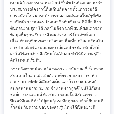
เทรนด์ในวงการเกมออนไลน์ ซึ่งจำเป็นต้องบอกเลยว่า
ประสบการณ์คราวนี้ตื่นเต้นเกินคาด ตั้งแต่กรรมวิธี
การสมัครไปจนกระทั่งการทดลองเล่นเกมใหม่ๆที่เพิ่ง
จะเปิดตัว การสมัครเป็นสมาชิกกับเว็บเกมที่มีชื่อเสียง
ขั้นตอนง่ายสุดๆ ใช้เวลาไม่ถึง 5 นาที ผมเพียงแค่กรอก
ข้อมูลพื้นฐาน รับรองตัวตนด้วยเบอร์โทรศัพท์ และ
เชื่อมต่อบัญชีธนาคารหรือวอลเล็ตเพื่อเตรียมพร้อมใน
การฝากเบิกเงิน ระบบลงทะเบียนสมัครสมาชิกดีไซน์
มาให้ใช้งานง่าย มือใหม่ก็ไม่สับสน ทำให้มีความรู้สึก
ติดใจตั้งแต่เริ่มต้น
ภายหลังจากสมัครเสร็จ macau69 สมัคร ผมก็เริ่มตรวจ
สอบ เกมใหม่ ที่เพิ่งเปิดตัว จำต้องบอกเลยว่ากราฟิก
สวยงาม เอฟเฟกต์เสียงจัดเต็ม และก็ระบบเกมเพลย์
สนุกสนานมากมาย เกมจำนวนมากถูกดีไซน์ให้กับเท
รนด์การเล่นตอนนี้ ดังเช่นว่า ระบบโบนัสที่แตกง่าย
ฟีเจอร์พิเศษที่ทำให้ผู้เล่นลุ้นระทึกทุกตา แล้วก็ธีมเกมที่
ล้ำสมัย กับความชอบของคนรุ่นใหม่ได้เป็นอย่างดี