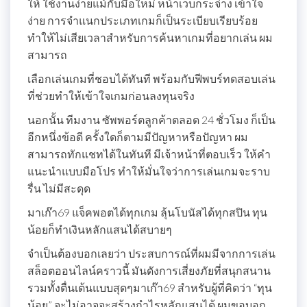
ให้ ใช้งานง่ายแม้กับมือใหม่ หน้าเว็บกระจ่าง เข้าใจ
ง่าย การจำแนกประเภทเกมก็เป็นระเบียบเรียบร้อย
ทำให้ไม่เสียเวลาสำหรับการค้นหาเกมที่อยากเล่น ผม
สามารถ
เลือกเล่นเกมที่ชอบได้ทันที พร้อมกับฟีพบร์ทดสอบเล่น
ที่ช่วยทำให้เข้าใจเกมก่อนลงทุนจริง
นอกนั้น ทีมงาน ซัพพอร์ตลูกค้าตลอด 24 ชั่วโมง ก็เป็น
อีกหนึ่งข้อดี ครั้งใดก็ตามมีปัญหาหรือปัญหา ผม
สามารถทักแชทได้ในทันที มีเจ้าหน้าที่ตอบเร็ว ให้คำ
แนะนำแบบมือโปร ทำให้มั่นใจว่าการเล่นเกมจะราบ
รื่น ไม่มีสะดุด
มาเก๊า69 แจ็คพอตได้ทุกเกม ลุ้นโบนัสได้ทุกสปิน ทุน
น้อยก็ทำเงินหลักแสนได้สบายๆ
จำเป็นต้องบอกเลยว่า ประสบการณ์ที่ผมมีจากการเล่น
สล็อตออนไลน์คราวนี้ มันดังการเสี่ยงภัยที่สนุกสนาน
รวมทั้งตื่นเต้นแบบสุดๆมาเก๊า69 สำหรับผู้ที่คิดว่า “ทุน
น้อย” จะไม่อาจจะสร้างกำไรหลักแสนได้ ผมขอบอก