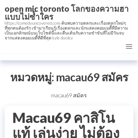
Skip
open mic toronto โลกของความฮา
to
แบบไม่ซ้ำใคร
the
https://comedyuncovered.com ค้นพบความตลกและเรื่องตลกใหม่ๆ
ที่ทุกคนต้องรัก เข้ามาเรียนรู้เรื่องตลกและนักแสดงคอมเมดี้ที่มีความ
content
เป็นเอกลักษณ์บนเว็บไซต์นี้และตื่นเต้นกับความขำขันที่ไม่มีวันจบ
จากแสดงคอมเมดี้ที่ดีที่สุด kyle dooley
หมวดหมู่:
macau69 สมัคร
macau69 สมัคร
Macau69 คาสิโน
แท้ เล่นง่าย ไม่ต้อง