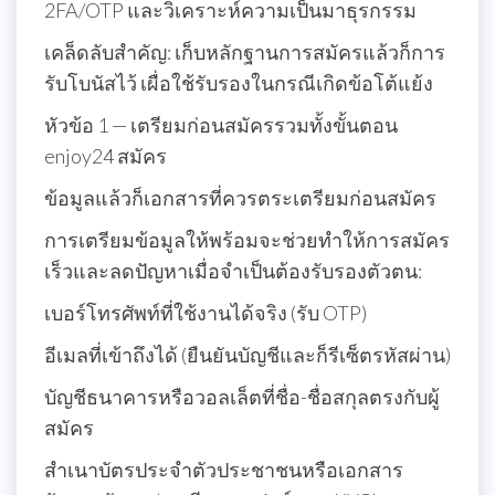
2FA/OTP และวิเคราะห์ความเป็นมาธุรกรรม
เคล็ดลับสำคัญ: เก็บหลักฐานการสมัครแล้วก็การ
รับโบนัสไว้ เผื่อใช้รับรองในกรณีเกิดข้อโต้แย้ง
หัวข้อ 1 — เตรียมก่อนสมัครรวมทั้งขั้นตอน
enjoy24 สมัคร
ข้อมูลแล้วก็เอกสารที่ควรตระเตรียมก่อนสมัคร
การเตรียมข้อมูลให้พร้อมจะช่วยทำให้การสมัคร
เร็วและลดปัญหาเมื่อจำเป็นต้องรับรองตัวตน:
เบอร์โทรศัพท์ที่ใช้งานได้จริง (รับ OTP)
อีเมลที่เข้าถึงได้ (ยืนยันบัญชีและก็รีเซ็ตรหัสผ่าน)
บัญชีธนาคารหรือวอลเล็ตที่ชื่อ-ชื่อสกุลตรงกับผู้
สมัคร
สำเนาบัตรประจำตัวประชาชนหรือเอกสาร