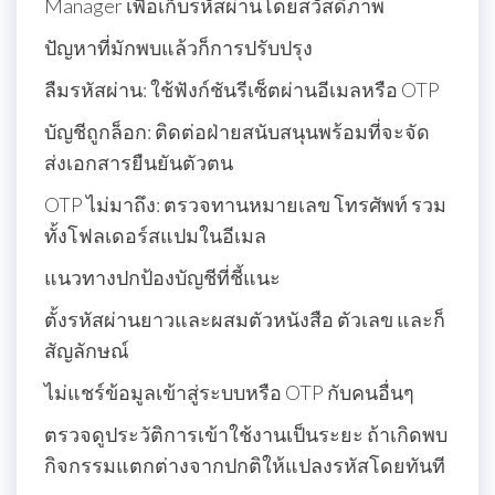
Manager เพื่อเก็บรหัสผ่านโดยสวัสดิภาพ
ปัญหาที่มักพบแล้วก็การปรับปรุง
ลืมรหัสผ่าน: ใช้ฟังก์ชันรีเซ็ตผ่านอีเมลหรือ OTP
บัญชีถูกล็อก: ติดต่อฝ่ายสนับสนุนพร้อมที่จะจัด
ส่งเอกสารยืนยันตัวตน
OTP ไม่มาถึง: ตรวจทานหมายเลข โทรศัพท์ รวม
ทั้งโฟลเดอร์สแปมในอีเมล
แนวทางปกป้องบัญชีที่ชี้แนะ
ตั้งรหัสผ่านยาวและผสมตัวหนังสือ ตัวเลข และก็
สัญลักษณ์
ไม่แชร์ข้อมูลเข้าสู่ระบบหรือ OTP กับคนอื่นๆ
ตรวจดูประวัติการเข้าใช้งานเป็นระยะ ถ้าเกิดพบ
กิจกรรมแตกต่างจากปกติให้แปลงรหัสโดยทันที