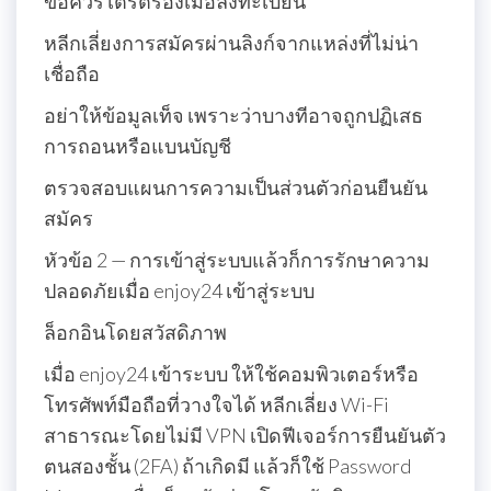
ข้อควรไตร่ตรองเมื่อลงทะเบียน
หลีกเลี่ยงการสมัครผ่านลิงก์จากแหล่งที่ไม่น่า
เชื่อถือ
อย่าให้ข้อมูลเท็จ เพราะว่าบางทีอาจถูกปฏิเสธ
การถอนหรือแบนบัญชี
ตรวจสอบแผนการความเป็นส่วนตัวก่อนยืนยัน
สมัคร
หัวข้อ 2 — การเข้าสู่ระบบแล้วก็การรักษาความ
ปลอดภัยเมื่อ enjoy24 เข้าสู่ระบบ
ล็อกอินโดยสวัสดิภาพ
เมื่อ enjoy24 เข้าระบบ ให้ใช้คอมพิวเตอร์หรือ
โทรศัพท์มือถือที่วางใจได้ หลีกเลี่ยง Wi-Fi
สาธารณะโดยไม่มี VPN เปิดฟีเจอร์การยืนยันตัว
ตนสองชั้น (2FA) ถ้าเกิดมี แล้วก็ใช้ Password