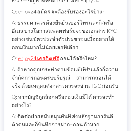
FAQ — ปัญหาที่พบมากเกี่ยวกับ Enjoy24
Q: enjoy24 สมัคร จะต้องรับรองอะไรบ้าง?
A: ธรรมดาควรต้องยืนยันเบอร์โทรและก็/หรือ
อีเมล บางโอกาสแพลตฟอร์มจะขอเอกสาร KYC
อย่างเช่น บัตรประจำตัวประชาชนเมื่ออยากได้
ถอนเงินมากไม่น้อยเลยทีเดียว
Q:
enjoy24 เครดิตฟรี
ถอนได้จริงไหม?
A: ถ้าหากคุณกระทำตามข้อแม้เทิร์นแล้วก็ความ
จำกัดการถอนครบบริบรูณ์ — สามารถถอนได้
จริง ด้วยเหตุผลดังกล่าวควรจะอ่าน T&C ก่อนรับ
Q: หากบัญชีถูกล็อกหรือถอนเงินมิได้ ควรจะทำ
อย่างไร?
A: ติดต่อฝ่ายสนับสนุนทันที ส่งหลักฐานการันตี
ตัวตนและก็บันทึกการฝาก–ถอน ถ้าหาก