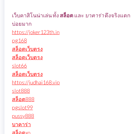
เว็บคาสิโนน่าเล่น ทั้ง
สล็อต
และ
บาคาร่า
ตึงจริงแตก
บ่อยมาก
https://joker123th.in
pg168
สล็อตเว็บตรง
สล็อตเว็บตรง
slot66
สล็อตเว็บตรง
https://judhai168.vip
slot888
สล็อต888
pgslot99
pussy888
บาคาร่า
สล็อตxo