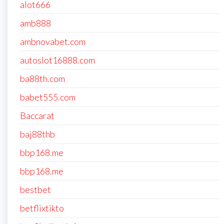
alot666
amb888
ambnovabet.com
autoslot16888.com
ba88th.com
babet555.com
Baccarat
baj88thb
bbp168.me
bbp168.me
bestbet
betflixtikto