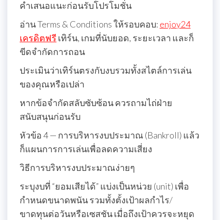
คำเสนอแนะก่อนรับโปรโมชั่น
อ่าน Terms & Conditions ให้รอบคอบ:
enjoy24
เครดิตฟรี
เทิร์น, เกมที่นับยอด, ระยะเวลา และก็
ขีดจำกัดการถอน
ประเมินว่าเทิร์นตรงกับงบรวมทั้งสไตล์การเล่น
ของคุณหรือเปล่า
หากข้อจำกัดสลับซับซ้อน ควรถามไถ่ฝ่าย
สนับสนุนก่อนรับ
หัวข้อ 4 — การบริหารงบประมาณ (Bankroll) แล้ว
ก็แผนการการเล่นเพื่อลดความเสี่ยง
วิธีการบริหารงบประมาณง่ายๆ
ระบุงบที่ “ยอมเสียได้” แบ่งเป็นหน่วย (unit) เพื่อ
กำหนดขนาดพนัน รวมทั้งตั้งเป้าผลกำไร/
ขาดทุนต่อวันหรือเซสชัน เมื่อถึงเป้าควรจะหยุด