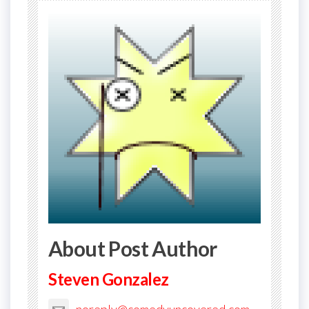
About Post Author
Steven Gonzalez
noreply@comedyuncovered.com