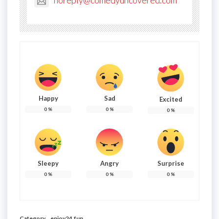
Happy
Sad
Excited
0
%
0
%
0
%
Sleepy
Angry
Surprise
0
%
0
%
0
%
Category
enjoy24.fun