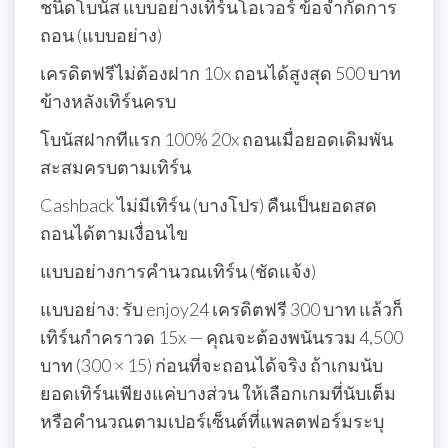
ชนิดโบนัส แบบอย่างเทิร์นโอเวอร์ ข้อจำกัดการ
ถอน (แบบอย่าง)
เครดิตฟรีไม่ต้องฝาก 10x ถอนได้สูงสุด 500 บาท
ข้างหลังเทิร์นครบ
โบนัสฝากทีแรก 100% 20x ถอนเมื่อยอดเดิมพัน
สะสมครบตามเทิร์น
Cashback ไม่มีเทิร์น (บางโปร) คืนเป็นยอดสด
ถอนได้ตามเงื่อนไข
แบบอย่างการคำนวณเทิร์น (ชัดแจ้ง)
แบบอย่าง: รับ enjoy24 เครดิตฟรี 300 บาท แล้วก็
เทิร์นกำคราวด 15x — คุณจะต้องพนันรวม 4,500
บาท (300 × 15) ก่อนที่จะถอนได้จริง ถ้าเกมนับ
ยอดเทิร์นเพียงแค่บางส่วน ให้เลือกเกมที่นับเต็ม
หรือคำนวณตามเปอร์เซ็นต์ที่แพลตฟอร์มระบุ