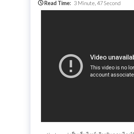
Read Time:
3 Minute, 47 Second