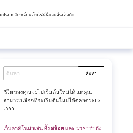
เป็นเอกลักษณ์บนเว็บไซต์นี้และตื่นเต้นกับ
ค้นหา
สำหรับ:
ชีวิตของคุณจะไม่เริ่มต้นใหม่ได้ แต่คุณ
สามารถเลือกที่จะเริ่มต้นใหม่ได้ตลอดระยะ
เวลา
เว็บคาสิโนน่าเล่น ทั้ง
สล็อต
และ
บาคาร่า
ตึง