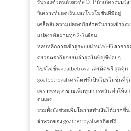
รับรองตัวตนด้วยรหัส OTP ถ้าเกิดระบบวิ
วิเคราะห์ยอดเงินและโปรโมชั่นที่มีอยู่
เคล็ดลับความปลอดภัยสำหรับการเข้าระบ
แปลงรหัสผ่านทุก 2-3 เดือน
หลบหลีกการเข้าสู่ระบบผ่าน Wi-Fi สาธา
ตรวจตรากิจกรรมล่าสุดในบัญชีบ่อยๆ
โปรโมชั่น goatbetroyal เครดิตฟรี สุดคุ้ม
goatbetroyal เครดิตฟรี เป็นโปรโมชั่นที่ผ
เพราะเหตุว่าช่วยเพิ่มทุนการพนัน ทำให้ส
ตนเอง
รวมทั้งยังช่วยเพิ่มโอกาสทำเงินได้มากขึ้น
จำพวกของ goatbetroyal เครดิตฟรี