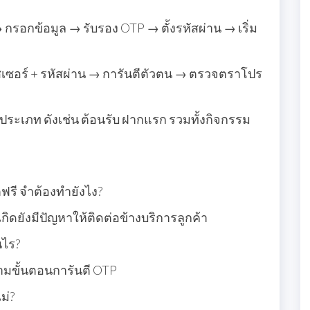
→ กรอกข้อมูล → รับรอง OTP → ตั้งรหัสผ่าน → เริ่ม
สเซอร์ + รหัสผ่าน → การันตีตัวตน → ตรวจตราโปร
ประเภท ดังเช่น ต้อนรับ ฝากแรก รวมทั้งกิจกรรม
ตฟรี จำต้องทำยังไง?
ิดยังมีปัญหาให้ติดต่อข้างบริการลูกค้า
นไร?
ติตามขั้นตอนการันตี OTP
ม่?