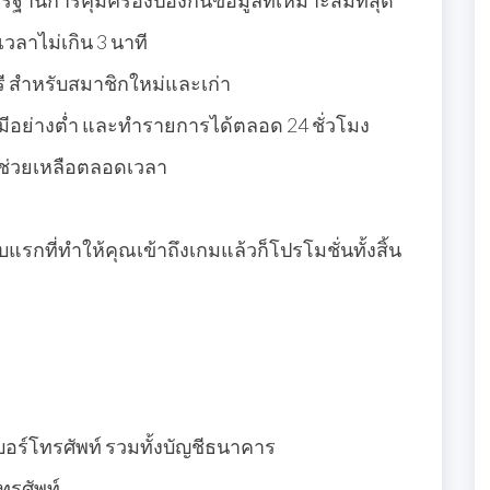
เวลาไม่เกิน 3 นาที
ฟรี สำหรับสมาชิกใหม่และเก่า
มีอย่างต่ำ และทำรายการได้ตลอด 24 ชั่วโมง
อมช่วยเหลือตลอดเวลา
แรกที่ทำให้คุณเข้าถึงเกมแล้วก็โปรโมชั่นทั้งสิ้น
 เบอร์โทรศัพท์ รวมทั้งบัญชีธนาคาร
โทรศัพท์