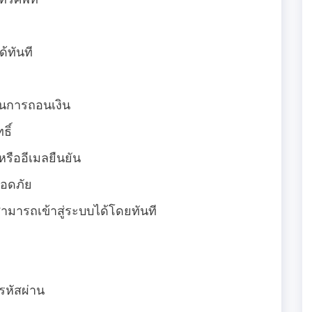
้ทันที
อนการถอนเงิน
ธิ์
หรืออีเมลยืนยัน
ลอดภัย
สามารถเข้าสู่ระบบได้โดยทันที
รหัสผ่าน