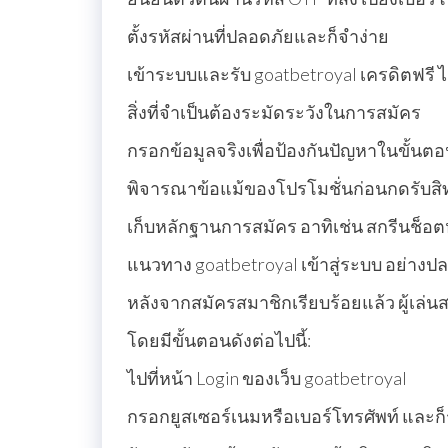
ตั้งรหัสผ่านที่ปลอดภัยและก็จำง่าย
เข้าระบบและรับ goatbetroyal เครดิตฟรี ได
สิ่งที่จำเป็นต้องระมัดระวังในการสมัคร
กรอกข้อมูลจริงเพื่อป้องกันปัญหาในขั้นต
พิจารณาข้อแม้ของโปรโมชั่นก่อนกดรับสิท
เก็บหลักฐานการสมัคร อาทิเช่น สกรีนช็อต
แนวทาง goatbetroyal เข้าสู่ระบบ อย่างป
หลังจากสมัครสมาชิกเรียบร้อยแล้ว ผู้เล่น
โดยมีขั้นตอนดังต่อไปนี้:
ไปที่หน้า Login ของเว็บ goatbetroyal
กรอกยูสเซอร์เนมหรือเบอร์โทรศัพท์ และก็