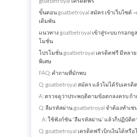
goatbetroyal เครดิตฟรี
ขั้นตอน goatbetroyal สมัคร เข้าเว็บไซต์ 
เดิมพัน
แนวทาง goatbetroyal เข้าสู่ระบบ กรอกยู
โมชั่น
โปรโมชั่น goatbetroyal เครดิตฟรี มีหลาย
พิเศษ
FAQ: คำถามที่มักพบ
Q: goatbetroyal สมัคร แล้วไม่ได้รับเครดิ
A: ตรวจดูว่าประพฤติตามข้อตกลงครบ ถ้าเก
Q: ลืมรหัสผ่าน goatbetroyal จำต้องทำเช่
A: ใช้ฟังก์ชัน “ลืมรหัสผ่าน” แล้วก็ปฏิบั
Q: goatbetroyal เครดิตฟรี เบิกเงินได้หรือไ