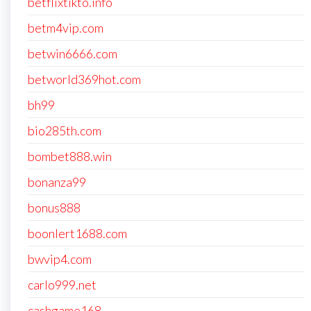
betflixtikto.info
betm4vip.com
betwin6666.com
betworld369hot.com
bh99
bio285th.com
bombet888.win
bonanza99
bonus888
boonlert1688.com
bwvip4.com
carlo999.net
cashgame168