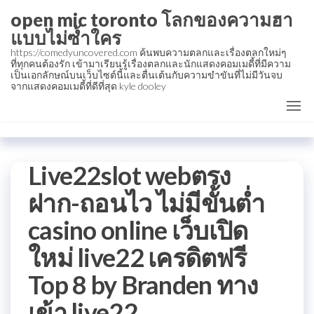
Skip
open mic toronto โลกของความฮา
to
แบบไม่ซ้ำใคร
the
https://comedyuncovered.com ค้นพบความตลกและเรื่องตลกใหม่ๆ
ที่ทุกคนต้องรัก เข้ามาเรียนรู้เรื่องตลกและนักแสดงคอมเมดี้ที่มีความ
content
เป็นเอกลักษณ์บนเว็บไซต์นี้และตื่นเต้นกับความขำขันที่ไม่มีวันจบ
จากแสดงคอมเมดี้ที่ดีที่สุด kyle dooley
Live22slot webตรง
ฝาก-ถอนไว ไม่มีขั้นต่ำ
casino online เว็บเปิด
ใหม่ live22 เครดิตฟรี
Top 8 by Branden ทาง
เข้า live22