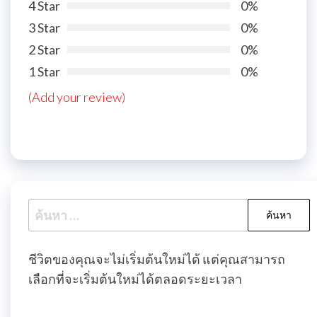
4 Star
0%
3 Star
0%
2 Star
0%
1 Star
0%
(Add your review)
ค้นหา
สำหรับ:
ชีวิตของคุณจะไม่เริ่มต้นใหม่ได้ แต่คุณสามารถ
เลือกที่จะเริ่มต้นใหม่ได้ตลอดระยะเวลา