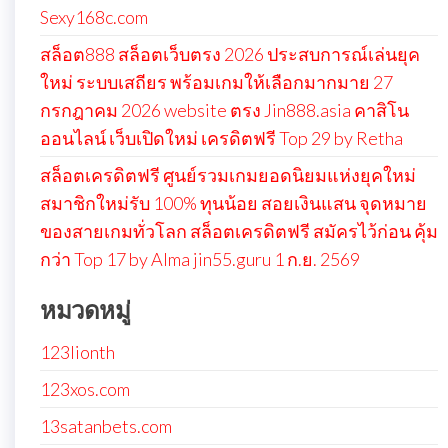
Sexy168c.com
สล็อต888 สล็อตเว็บตรง 2026 ประสบการณ์เล่นยุค
ใหม่ ระบบเสถียร พร้อมเกมให้เลือกมากมาย 27
กรกฎาคม 2026 website ตรง Jin888.asia คาสิโน
ออนไลน์ เว็บเปิดใหม่ เครดิตฟรี Top 29 by Retha
สล็อตเครดิตฟรี ศูนย์รวมเกมยอดนิยมแห่งยุคใหม่
สมาชิกใหม่รับ 100% ทุนน้อย สอยเงินแสน จุดหมาย
ของสายเกมทั่วโลก สล็อตเครดิตฟรี สมัครไว้ก่อน คุ้ม
กว่า Top 17 by Alma jin55.guru 1 ก.ย. 2569
หมวดหมู่
123lionth
123xos.com
13satanbets.com