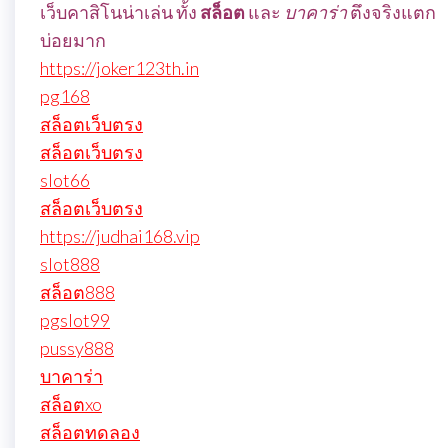
เว็บคาสิโนน่าเล่น ทั้ง
สล็อต
และ
บาคาร่า
ตึงจริงแตก
บ่อยมาก
https://joker123th.in
pg168
สล็อตเว็บตรง
สล็อตเว็บตรง
slot66
สล็อตเว็บตรง
https://judhai168.vip
slot888
สล็อต888
pgslot99
pussy888
บาคาร่า
สล็อตxo
สล็อตทดลอง