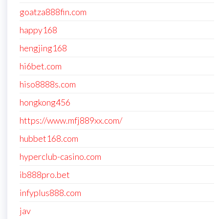
goatza888fin.com
happy168
hengjing168
hi6bet.com
hiso8888s.com
hongkong456
https://www.mfj889xx.com/
hubbet168.com
hyperclub-casino.com
ib888pro.bet
infyplus888.com
jav