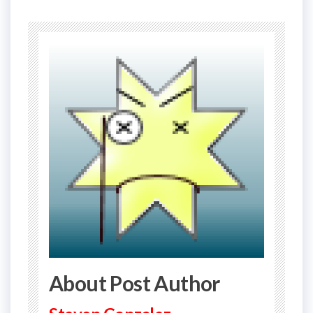
About Post Author