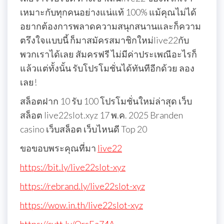
เหมาะกับทุกคนอย่างแน่แท้ 100% แม้คุณไม่ได้
อยากต้องการพลาดความสนุกสนานและก็ความ
ตรึงใจแบบนี้ ก็มาสมัครสมาชิกใหม่live22กับ
พวกเราได้เลย สัมครฟรี ไม่มีค่าประเพณีอะไรก็
แล้วแต่ทั้งนั้น รับโปรโมชั่นได้ทันทีอีกด้วย ลอง
เลย!
สล็อตฝาก 10 รับ 100 โปรโมชั่นใหม่ล่าสุด เว็บ
สล็อต live22slot.xyz 17 พ.ค. 2025 Branden
casino เว็บสล็อต เว็บไหนดี Top 20
ขอขอบพระคุณที่มา
live22
https://bit.ly/live22slot-xyz
https://rebrand.ly/live22slot-xyz
https://wow.in.th/live22slot-xyz