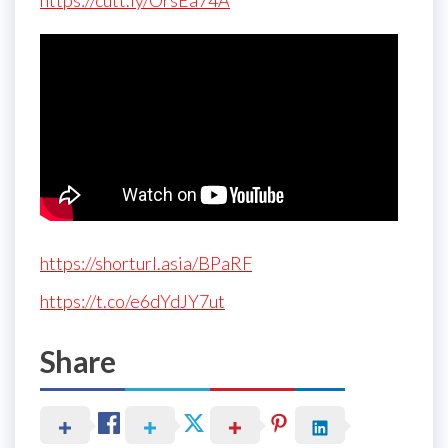
https://cutt.ly/OrsEa74A
https://shorturl.asia/BPaRF
https://t.co/e6dYdJY7ut
Share