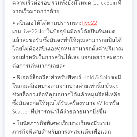
ความเร็วต่อรอบ รวมทั้งยังมีโหมด Quick Spin ที่
รวดเร็วมากกว่าด้วย
• สปินออโต้ได้ตามปรารถนา:
live22
เกมLive22slotในปัจจุบันมีออโต้สปินกันหมด
แล้วล่ะขอรับ ซึ่งมันจะทำให้คุณสามารถสปินได้
โดยไม่ต้องสปินเองทุกหน สามารถตั้งค่าปริมาณ
รอบสำหรับในการสปินได้เลย บอกเลยว่า สะดวก
ต่อการเล่นมากๆเลยล่ะ
• ฟีเจอร์ล็อกรีล: สำหรับฟีพบร์ Hold & Spin จะมี
ในเกมสล็อตบางเกมจากบางค่ายเท่านั้น มันจะ
ช่วยล็อกวงล้อที่คุณอยากได้แล้วหมุนรีลที่เหลือ
ซึ่งมันจะก่อให้คุณได้รับเครื่องหมาย Wild หรือ
Scatter ที่ปรารถนาได้ง่ายดายมากยิ่งขึ้น
• โบนัสภารกิจพิเศษ: เว็บบางเว็บจะมีระบบ
ภารกิจพิเศษสำหรับการสะสมแต้มเพื่อแลก