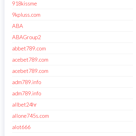
918kissme
9kpluss.com
ABA
ABAGroup2
abbet789.com
acebet789.com
acebet789.com
adm789.info
adm789.info
allbet24hr
allone745s.com
alot666