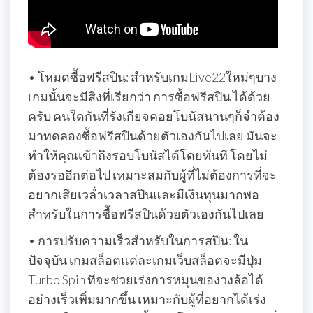
• โหมดซื้อฟรีสปิน: สำหรับเกมLive22ใหม่ๆบาง
เกมนั้นจะมีสิ่งที่เรียกว่า การซื้อฟรีสปิน ได้ด้วย
ครับ คนใดกันที่รังเกียจคอยโบนัสนานๆก็จำต้อง
มาทดลองซื้อฟรีสปินด้วยตัวเองกันไปเลย มันจะ
ทำให้คุณเข้าถึงรอบโบนัสได้โดยทันที โดยไม่
ต้องรออีกต่อไป เหมาะสมกับผู้ที่ไม่ต้องการที่จะ
อยากเสียเวล่ำเวลาสปินและมีเงินทุนมากพอ
สำหรับในการซื้อฟรีสปินด้วยตัวเองกันไปเลย
• การปรับความเร็วสำหรับในการสปิน: ใน
ปัจจุบัน เกมสล็อตแต่ละเกมเว็บสล็อตจะมีปุ่ม
Turbo Spin ที่จะช่วยเร่งการหมุนของวงล้อได้
อย่างเร็วเพิ่มมากขึ้น เหมาะกับผู้ที่อยากได้เร่ง