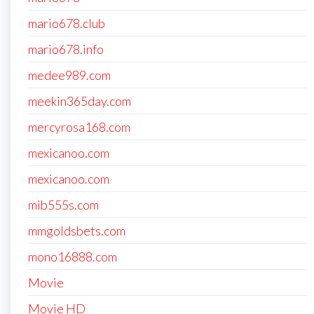
mario678.club
mario678.info
medee989.com
meekin365day.com
mercyrosa168.com
mexicanoo.com
mexicanoo.com
mib555s.com
mmgoldsbets.com
mono16888.com
Movie
Movie HD