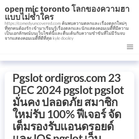
Skip
open mic toronto โลกของความฮา
to
แบบไม่ซ้ำใคร
the
https://comedyuncovered.com ค้นพบความตลกและเรื่องตลกใหม่ๆ
ที่ทุกคนต้องรัก เข้ามาเรียนรู้เรื่องตลกและนักแสดงคอมเมดี้ที่มีความ
content
เป็นเอกลักษณ์บนเว็บไซต์นี้และตื่นเต้นกับความขำขันที่ไม่มีวันจบ
จากแสดงคอมเมดี้ที่ดีที่สุด kyle dooley
Pgslot ordigros.com 23
DEC 2024 pgslot pgslot
มั่นคง ปลอดภัย สมาชิก
ใหม่รับ 100% ฟีเจอร์ จัด
เต็มรองรับแอนดรอยด์
และ IOS pgslot เว็บ