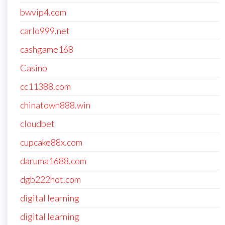
bwvip4.com
carlo999.net
cashgame168
Casino
cc11388.com
chinatown888.win
cloudbet
cupcake88x.com
daruma1688.com
dgb222hot.com
digital learning
digital learning