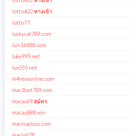
lotto432 ทางเข้า
lotto77
luckycat789.com
luis16888.com
luke999.net
lux555.net
m4newonline.com
mac1bet789.com
macau69 สมัคร
macau888.win
marinapluss.com
mario678