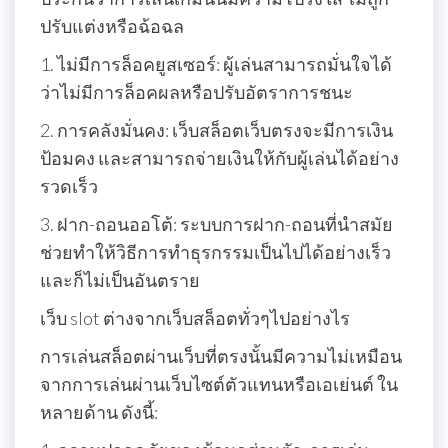
ปรับแต่งหรือฉ้อฉล
1. ไม่มีการล็อคยูสเซอร์: ผู้เล่นสามารถมั่นใจได้
ว่าไม่มีการล็อคผลหรือปรับอัตราการชนะ
2. การคลังมั่นคง: เว็บสล็อตเว็บตรงจะมีการเงิน
ป้อมคง และสามารถจ่ายเงินให้กับผู้เล่นได้อย่าง
รวดเร็ว
3. ฝาก-ถอนออโต้: ระบบการฝาก-ถอนที่นำสมัย
ช่วยทำให้วิธีการทำธุรกรรมเป็นไปได้อย่างเร็ว
และก็ไม่เป็นอันตราย
เว็บ slot ต่างจากเว็บสล็อตทั่วๆไปอย่างไร
การเล่นสล็อตผ่านเว็บที่ตรงนั้นมีความไม่เหมือน
จากการเล่นผ่านเว็บไซต์ตัวแทนหรือเอเย่นต์ ใน
หลายด้าน ดังนี้: