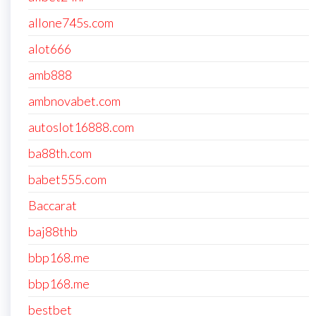
allone745s.com
alot666
amb888
ambnovabet.com
autoslot16888.com
ba88th.com
babet555.com
Baccarat
baj88thb
bbp168.me
bbp168.me
bestbet