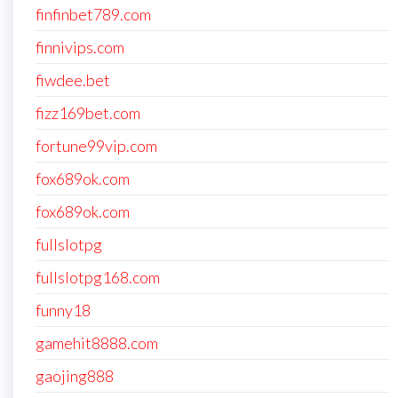
finfinbet789.com
finnivips.com
fiwdee.bet
fizz169bet.com
fortune99vip.com
fox689ok.com
fox689ok.com
fullslotpg
fullslotpg168.com
funny18
gamehit8888.com
gaojing888