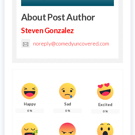
About Post Author
Steven Gonzalez
noreply@comedyuncovered.com
Happy
Sad
Excited
0
%
0
%
0
%