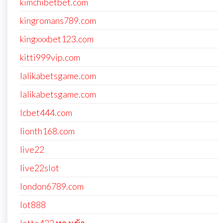
kimchibetbet.com
kingromans789.com
kingxxxbet123.com
kitti999vip.com
lalikabetsgame.com
lalikabetsgame.com
lcbet444.com
lionth168.com
live22
live22slot
london6789.com
lot888
lotto432 ทางเข้า