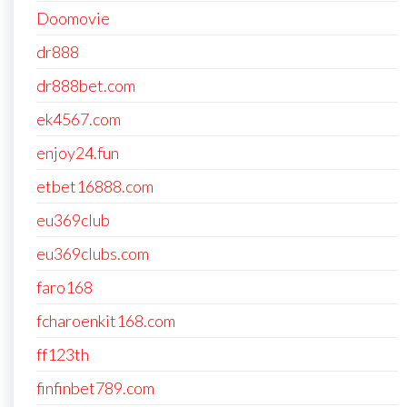
Doomovie
dr888
dr888bet.com
ek4567.com
enjoy24.fun
etbet16888.com
eu369club
eu369clubs.com
faro168
fcharoenkit168.com
ff123th
finfinbet789.com