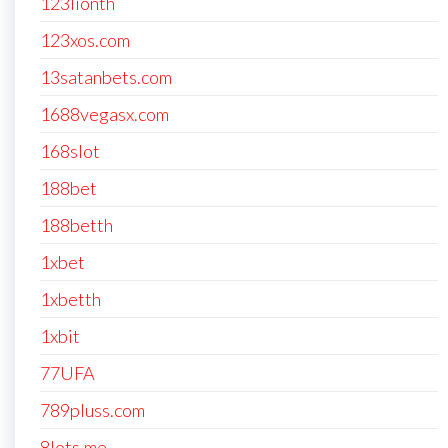
123lionth
123xos.com
13satanbets.com
1688vegasx.com
168slot
188bet
188betth
1xbet
1xbetth
1xbit
77UFA
789pluss.com
8lots.me