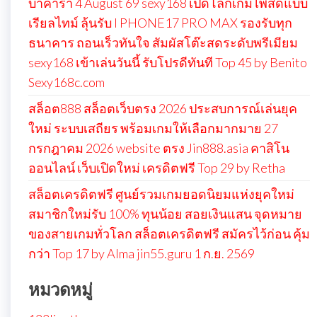
บาคาร่า 4 August 69 sexy168 เปิดโลกเกมไพ่สดแบบ
เรียลไทม์ ลุ้นรับ I PHONE17 PRO MAX รองรับทุก
ธนาคาร ถอนเร็วทันใจ สัมผัสโต๊ะสดระดับพรีเมียม
sexy168 เข้าเล่นวันนี้ รับโปรดีทันที Top 45 by Benito
Sexy168c.com
สล็อต888 สล็อตเว็บตรง 2026 ประสบการณ์เล่นยุค
ใหม่ ระบบเสถียร พร้อมเกมให้เลือกมากมาย 27
กรกฎาคม 2026 website ตรง Jin888.asia คาสิโน
ออนไลน์ เว็บเปิดใหม่ เครดิตฟรี Top 29 by Retha
สล็อตเครดิตฟรี ศูนย์รวมเกมยอดนิยมแห่งยุคใหม่
สมาชิกใหม่รับ 100% ทุนน้อย สอยเงินแสน จุดหมาย
ของสายเกมทั่วโลก สล็อตเครดิตฟรี สมัครไว้ก่อน คุ้ม
กว่า Top 17 by Alma jin55.guru 1 ก.ย. 2569
หมวดหมู่