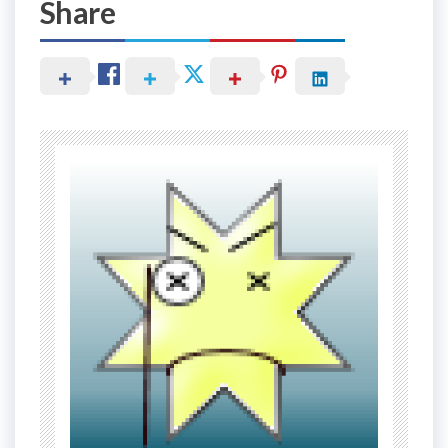
Share