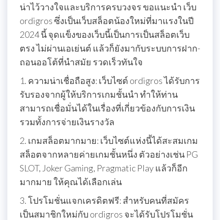
น่าไว้วางใจและบริการครบวงจร ขอแนะนำ เว็บ
ordigros ซึ่งเป็นเว็บสล็อตน้องใหม่ที่มาแรงในปี
2024 นี้ จุดแข็งของเว็บนี้เป็นการเป็นสล็อตเว็บ
ตรง ไม่ผ่านเอเย่นต์ แล้วก็ยังมากับระบบการฝาก-
ถอนออโต้ที่นำสมัย รวดเร็วทันใจ
1. ความน่าเชื่อถือสูง: เว็บไซต์ ordigros ได้รับการ
รับรองจากผู้ให้บริการเกมชั้นนำ ทำให้ท่าน
สามารถเชื่อมั่นได้ในเรื่องที่เกี่ยวข้องกับการเงิน
รวมทั้งการจ่ายเงินรางวัล
2. เกมสล็อตมากมาย: เว็บไซต์แห่งนี้ได้สะสมเกม
สล็อตจากหลายค่ายเกมชั้นหนึ่ง ตัวอย่างเช่น PG
SLOT, Joker Gaming, Pragmatic Play แล้วก็อีก
มากมาย ให้คุณได้เลือกเล่น
3. โปรโมชั่นแจกเครดิตฟรี: สำหรับคนที่สมัคร
เป็นสมาชิกใหม่กับ ordigros จะได้รับโปรโมชั่น