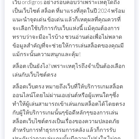
เว็บ ordigros อย่างรอบคอบว่าเพราะเหตุใดถึง
เป็นเว็บไซต์ สล็อต ที่มาแรงที่สุดในปี 2024 พร้อม
แนะนำจุดเด่น ข้อเด่น แล้วก็เหตุผลที่คุณควรที่
จะเลือกใช้บริการกับเว็บแห่งนี้ แม้คุณต้องการ
ทราบว่าจะมีอะไรบ้าง ชวนอ่านต่อเพื่อไม่พลาด
ข้อมูลสำคัญที่จะช่วยให้การเล่นสล็อตของคุณมี
แม้กระนั้นความสนุกและคุ้ม!
สล็อต เป็นยังไง? เพราะเหตุไรถึงจำเป็นต้องเลือก
เล่นกับเว็บไซต์ตรง
สล็อตเว็บตรง หมายถึงเว็บที่ให้บริการเกมสล็อต
ออนไลน์โดยไม่ผ่านเอเย่นต์หรือผู้แทนใดๆซึ่ง
ทำให้ผู้เล่นสามารถเข้าเล่นเกมสล็อตได้โดยตรง
กับผู้ให้บริการเกมนั้นๆข้อดีหลักๆของการเล่น
สล็อตเว็บไซต์ตรงเป็นเรื่องของความปลอดภัย
สำหรับการทำธุรกรรมการคลัง แล้วก็การรับ
ประกันว่าการเล่นเกมนั้นมีความโปร่งใส ไม่ถูก