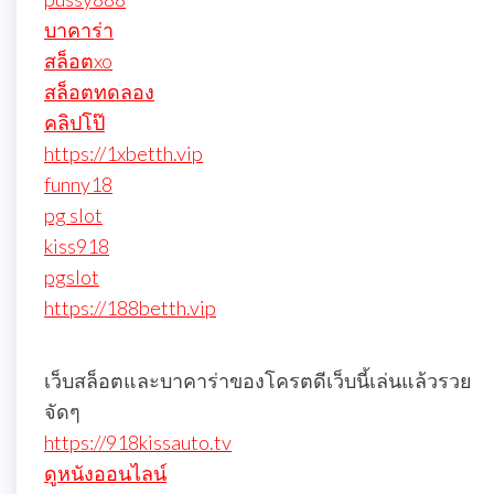
บาคาร่า
สล็อตxo
สล็อตทดลอง
คลิปโป๊
https://1xbetth.vip
funny18
pg slot
kiss918
pgslot
https://188betth.vip
เว็บสล็อตและบาคาร่าของโครตดีเว็บนี้เล่นแล้วรวย
จัดๆ
https://918kissauto.tv
ดูหนังออนไลน์