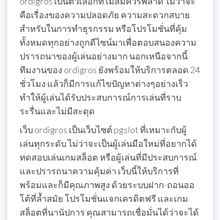
ordigros เป็นตัวเลือกที่ไม่สมควรพลาด ไม่ว่าจะ
คือเรื่องของความปลอดภัย ความสะดวกสบาย
สำหรับในการทำธุรกรรม หรือโปรโมชั่นที่คุ้ม
ทั้งหมดทุกอย่างถูกดีไซน์มาเพื่อตอบสนองความ
ปรารถนาของผู้เล่นอย่างมาก นอกเหนือจากนี้
ทีมงานของ ordigros ยังพร้อมให้บริการตลอด 24
ชั่วโมง แล้วก็มีการแก้ไขปัญหาต่างๆอย่างเร็ว
ทำให้ผู้เล่นได้รับประสบการณ์การเล่นที่ราบ
ระรื่นและไม่มีสะดุด
เว็บ ordigros เป็นเว็บไซต์ pgslot ที่เหมาะกับผู้
เล่นทุกระดับ ไม่ว่าจะเป็นผู้เล่นมือใหม่ที่อยากได้
ทดสอบเล่นเกมสล็อต หรือผู้เล่นที่มีประสบการณ์
และปรารถนาความคุ้มค่า เว็บนี้ให้บริการที่
พร้อมและก็มีคุณภาพสูง ด้วยระบบฝาก-ถอนออ
โต้ที่ล้ำสมัย โปรโมชั่นแจกเครดิตฟรี และเกม
สล็อตที่นานัปการ คุณสามารถเชื่อมั่นได้ว่าจะได้