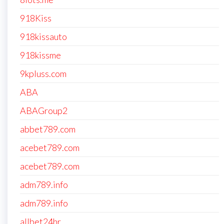
918Kiss
918kissauto
918kissme
9kpluss.com
ABA
ABAGroup2
abbet789.com
acebet789.com
acebet789.com
adm789.info
adm789.info
allbet24hr