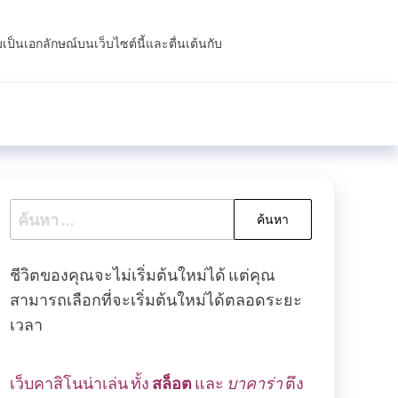
เป็นเอกลักษณ์บนเว็บไซต์นี้และตื่นเต้นกับ
ค้นหา
สำหรับ:
ชีวิตของคุณจะไม่เริ่มต้นใหม่ได้ แต่คุณ
สามารถเลือกที่จะเริ่มต้นใหม่ได้ตลอดระยะ
เวลา
เว็บคาสิโนน่าเล่น ทั้ง
สล็อต
และ
บาคาร่า
ตึง