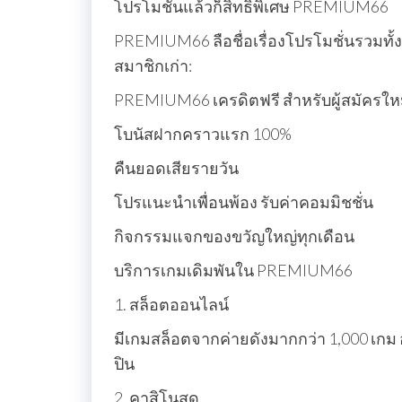
โปรโมชั่นแล้วก็สิทธิพิเศษ PREMIUM66
PREMIUM66 ลือชื่อเรื่องโปรโมชั่นรวมทั้
สมาชิกเก่า:
PREMIUM66 เครดิตฟรี สำหรับผู้สมัครใหม
โบนัสฝากคราวแรก 100%
คืนยอดเสียรายวัน
โปรแนะนำเพื่อนพ้อง รับค่าคอมมิชชั่น
กิจกรรมแจกของขวัญใหญ่ทุกเดือน
บริการเกมเดิมพันใน PREMIUM66
1. สล็อตออนไลน์
มีเกมสล็อตจากค่ายดังมากกว่า 1,000 เกม 
ปิน
2. คาสิโนสด