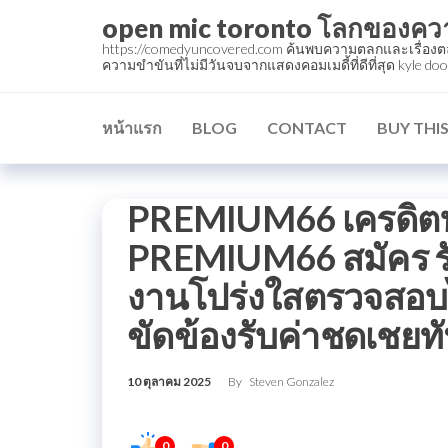
Skip
open mic toronto โลกของคว
to
https://comedyuncovered.com ค้นพบความตลกและเรื่องตลกให
ความขำขันที่ไม่มีวันจบจากแสดงคอมเมดี้ที่ดีที่สุด kyle doo
the
content
หน้าแรก
BLOG
CONTACT
BUY THI
PREMIUM66 เครดิตฟ
PREMIUM66 สมัคร รับ
งานโปร่งใสตรวจสอบ
ขัดข้องรับค่าชดเชยท
10 ตุลาคม 2025
By
Steven Gonzalez
0
0