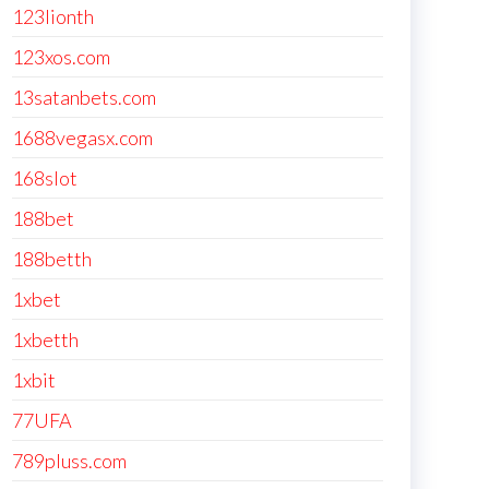
123lionth
123xos.com
13satanbets.com
1688vegasx.com
168slot
188bet
188betth
1xbet
1xbetth
1xbit
77UFA
789pluss.com