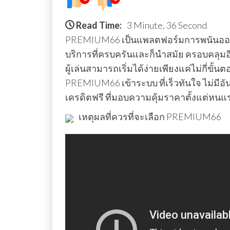
Read Time:
3 Minute, 36 Second
PREMIUM66 เป็นแพลตฟอร์มการพนันออนไลน์
บริการที่ครบครันและก็นำสมัย ครอบคลุมอ
ผู้เล่นสามารถเริ่มได้ง่ายเพียงแค่ไม่กี่ขั้น
PREMIUM66 เข้าระบบ ที่เร็วทันใจ ไม่มี
เครดิตฟรี ที่มอบความคุ้มราคาตั้งแต่หนแรก
เหตุผลที่ควรที่จะเลือก PREMIUM66