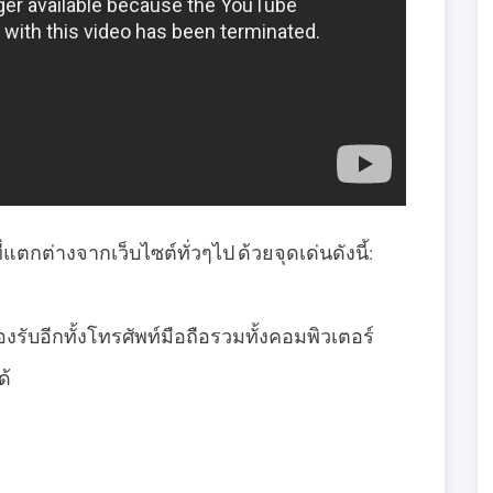
่างจากเว็บไซต์ทั่วๆไป ด้วยจุดเด่นดังนี้:
รับอีกทั้งโทรศัพท์มือถือรวมทั้งคอมพิวเตอร์
ด้