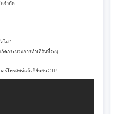
ั่นจำกัด
ือไม่?
จำกัดกระบวนการทำเทิร์นที่ระบุ
เบอร์โทรศัพท์แล้วก็ยืนยัน OTP