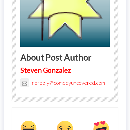
About Post Author
Steven Gonzalez
noreply@comedyuncovered.com