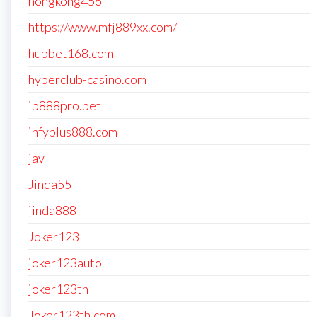
hongkong456
https://www.mfj889xx.com/
hubbet168.com
hyperclub-casino.com
ib888pro.bet
infyplus888.com
jav
Jinda55
jinda888
Joker123
joker123auto
joker123th
Joker123th.com