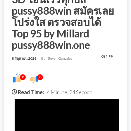
pussy888win สมัครเลย
โปร่งใส ตรวจสอบได้
Top 95 by Millard
pussy888win.one
Off
8 มิถุนายน 2026
By
Steven Gonzalez
0
0
Read Time:
4 Minute, 24 Second