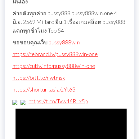
นั่นเอง
ค่ายดังทุกค่าย pussy888 pussy888win.one 4
มิ.ย. 2569 Millard ยืน 1 เรื่องเกมสล็อต pussy888
แตกทุกชั่วโมง Top 54
ขอขอบคุณเว็บ
pussy888win
https://rebrand.ly/pussy888win-one
https://cutly.info/pussy888win-one
https://bitt.to/nwtmsk
https://shorturl.asia/zYt63
https://t.co/Tvw16RLx5p