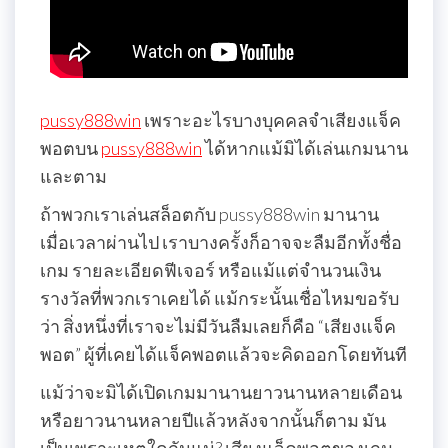
pussy888win
เพราะอะไรบางบุคคลจำเสียงแจ็ค
พอตบน
pussy888win
ได้หากแม้มิได้เล่นเกมนาน
และตาม
ถ้าพวกเราเล่นสล็อตกับ pussy888win มานาน
เมื่อเวลาผ่านไป เราบางครั้งก็อาจจะลืมอีกทั้งชื่อ
เกม รายละเอียดฟีเจอร์ หรือแม้แต่จำนวนเงิน
รางวัลที่พวกเราเคยได้ แม้กระนั้นเชื่อไหมขอรับ
ว่า สิ่งหนึ่งที่เราจะไม่มีวันลืมเลยก็คือ “เสียงแจ็ค
พอต” ผู้ที่เคยได้แจ็คพอตแล้วจะคิดออกโดยทันที
แม้ว่าจะมิได้เปิดเกมมานานยาวนานหลายเดือน
หรือยาวนานหลายปีแล้วหลังจากนั้นก็ตาม มัน