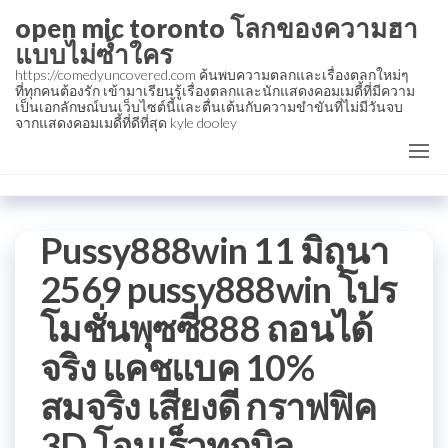
Skip
open mic toronto โลกของความฮา
to
แบบไม่ซ้ำใคร
the
https://comedyuncovered.com ค้นพบความตลกและเรื่องตลกใหม่ๆ
ที่ทุกคนต้องรัก เข้ามาเรียนรู้เรื่องตลกและนักแสดงคอมเมดี้ที่มีความ
content
เป็นเอกลักษณ์บนเว็บไซต์นี้และตื่นเต้นกับความขำขันที่ไม่มีวันจบ
จากแสดงคอมเมดี้ที่ดีที่สุด kyle dooley
Pussy888win 11 มิถุนา
2569 pussy888win โปร
โมชั่นพุซซี่888 ถอนได้
จริง แคชแบค 10%
สมจริง เสียงดี กราฟฟิค
3D โอนเร็วทุกบิล