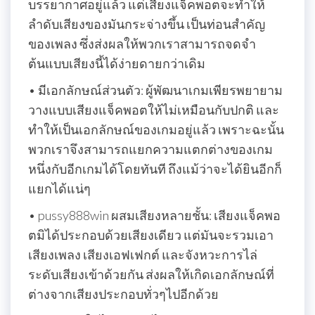
บรรยากาศอยู่แล้ว แต่เสียงแจ็คพอตจะทำให้
ลำดับเสียงของมันกระจ่างขึ้น เป็นท่อนสำคัญ
ของเพลง ซึ่งส่งผลให้พวกเราสามารถจดจำ
ต้นแบบเสียงนี้ได้ง่ายดายกว่าเดิม
• มีเอกลักษณ์ส่วนตัว: ผู้พัฒนาเกมเพียรพยายาม
วางแบบเสียงแจ็คพอตให้ไม่เหมือนกับปกติ และ
ทำให้เป็นเอกลักษณ์ของเกมอยู่แล้ว เพราะฉะนั้น
พวกเราจึงสามารถแยกความแตกต่างของเกม
หนึ่งกับอีกเกมได้โดยทันที ถึงแม้ว่าจะได้ยินอีกก็
แยกได้แน่ๆ
• pussy888win ผสมเสียงหลายชั้น: เสียงแจ็คพอ
ตมิได้ประกอบด้วยเสียงเดียว แต่มันจะรวมเอา
เสียงเพลง เสียงเอฟเฟกต์ และจังหวะการไล่
ระดับเสียงเข้าด้วยกัน ส่งผลให้เกิดเอกลักษณ์ที่
ต่างจากเสียงประกอบทั่วๆไปอีกด้วย