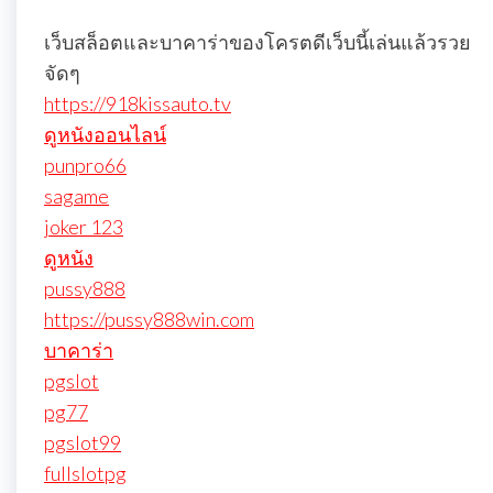
เว็บสล็อตและบาคาร่าของโครตดีเว็บนี้เล่นแล้วรวย
จัดๆ
https://918kissauto.tv
ดูหนังออนไลน์
punpro66
sagame
joker 123
ดูหนัง
pussy888
https://pussy888win.com
บาคาร่า
pgslot
pg77
pgslot99
fullslotpg