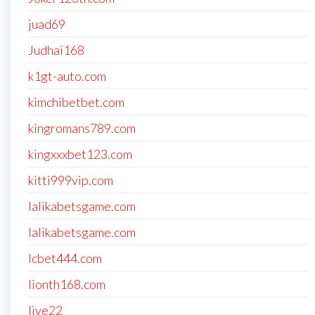
juad69
Judhai168
k1gt-auto.com
kimchibetbet.com
kingromans789.com
kingxxxbet123.com
kitti999vip.com
lalikabetsgame.com
lalikabetsgame.com
lcbet444.com
lionth168.com
live22