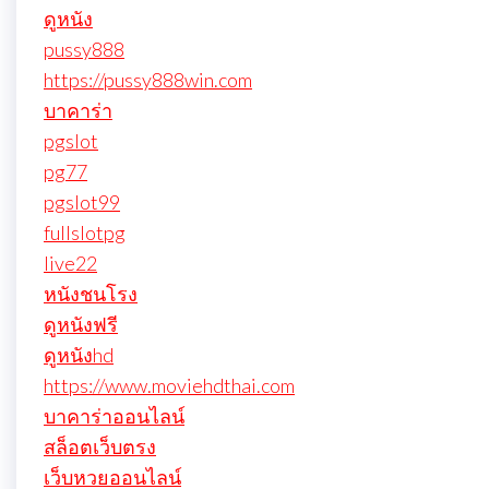
ดูหนัง
pussy888
https://pussy888win.com
บาคาร่า
pgslot
pg77
pgslot99
fullslotpg
live22
หนังชนโรง
ดูหนังฟรี
ดูหนังhd
https://www.moviehdthai.com
บาคาร่าออนไลน์
สล็อตเว็บตรง
เว็บหวยออนไลน์