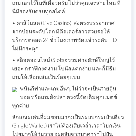
เกม เอาไว้ในที่เดียวครับ ไม่ว่าคุณจะสายไหน ที่
นี่มีรองรับครบทุกสไตล์:
• คาสิโนสด (Live Casino): ส่งตรงบรรยากาศ
จากบ่อนระดับโลก มีดีลเลอร์สาวสวยรอให้
บริการตลอด 24 ชั่วโมง ภาพชัดแจ๋วระดับ HD
ไม่มีกระตุก
• สล็อตออนไลน์ (Slots): รวมค่ายยักษ์ใหญ่ไว้
เยอะ กราฟิกงดงาม โบนัสแตกง่าย และก็มีธีม
เกมให้เลือกเล่นเป็นร้อยๆแบบ
พนันกีฬาและเกมอื่นๆ: ไม่ว่าจะเป็นสายลุ้น
บอล หรือเกมยิงปลา ตรงนี้จัดเต็มทุกแมตช์
ทุกค่าย
ลักษณะเด่นที่ผมชอบมาก: เป็นระบบกระเป๋าเดียว
(Single Wallet) เราไม่ต้องเสียเวล่ำเวลาโยกเงิน
ไปๆมาๆให้วุ่นวาย จะสลับจากบาคาร่าไปปั่น