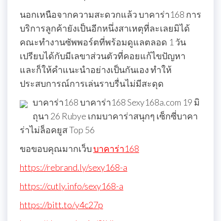
นอกเหนือจากความสะดวกแล้ว บาคาร่า168 การ
บริการลูกค้ายังเป็นอีกหนึ่งสาเหตุที่ละเลยมิได้
คณะทำงานซัพพอร์ตที่พร้อมดูแลตลอด 1 วัน
เปรียบได้กับมีเลขาส่วนตัวที่คอยแก้ไขปัญหา
และก็ให้คำแนะนำอย่างเป็นกันเอง ทำให้
ประสบการณ์การเล่นราบรื่นไม่มีสะดุด
บาคาร่า168 บาคาร่า168 Sexy168a.com 19 มิ
ถุนา 26 Rubye เกมบาคาร่าสนุกๆ เซ็กซี่บาคา
ร่าไม่ล็อคยูส Top 56
ขอขอบคุณมากเว็บ
บาคาร่า168
https://rebrand.ly/sexy168-a
https://cutly.info/sexy168-a
https://bitt.to/y4c27p