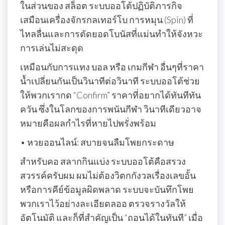
ในส่วนของ สล็อต ระบบออโต้ปฏิบัติภารกิจ
เสมือนเครื่องจักรกลเทอร์โบ การหมุน (Spin) ที่
ไหลลื่นและการตัดยอดโบนัสที่แม่นทำให้จังหวะ
การเล่นไม่สะดุด
เหมือนกับการแทง บอล หรือ เกมกีฬา อื่นๆที่ราคา
น้ำเปลี่ยนกันเป็นวินาทีต่อวินาที ระบบออโต้ช่วย
ให้พวกเรากด “Confirm” ราคาที่อยากได้ทันทีทัน
ควัน ซึ่งในโลกของการพนันกีฬา วินาทีเดียวอาจ
หมายคือผลกำไรที่หายไปพรั่งพร้อม
• หวยออนไลน์: สบายจนลืมโพยกระดาษ
สำหรับคอ สลากกินแบ่ง ระบบออโต้คือสรวง
สวรรค์ครับผม ผมไม่ต้องวิตกกังวลเรื่องเลขอั้น
หรือการคีย์ข้อมูลผิดพลาด ระบบจะบันทึกโพย
พวกเราไว้อย่างละเอียดลออ ตรวจรางวัลให้
อัตโนมัติ และก็ที่สำคัญเป็น “ถอนได้ในทันที” เมื่อ