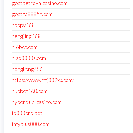
goatbetroyalcasino.com
goatza888fin.com
happy168
hengjing168
hi6bet.com
hiso8888s.com
hongkong456
https://www.mfj889xx.com/
hubbet168.com
hyperclub-casino.com
ib888pro.bet
infyplus888.com