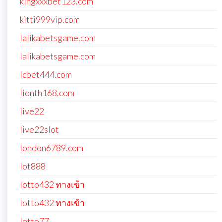
kingxxxbet123.com
kitti999vip.com
lalikabetsgame.com
lalikabetsgame.com
lcbet444.com
lionth168.com
live22
live22slot
london6789.com
lot888
lotto432 ทางเข้า
lotto432 ทางเข้า
lotto77