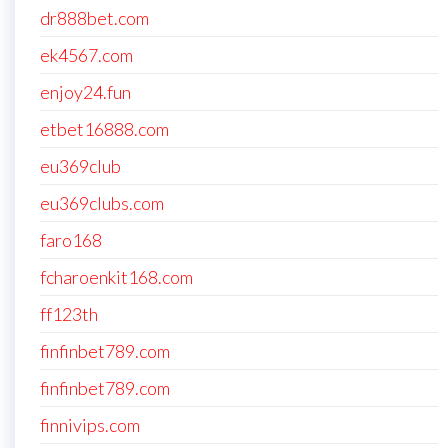
dr888bet.com
ek4567.com
enjoy24.fun
etbet16888.com
eu369club
eu369clubs.com
faro168
fcharoenkit168.com
ff123th
finfinbet789.com
finfinbet789.com
finnivips.com