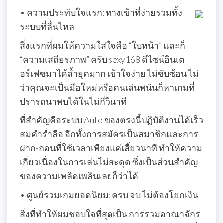
• ความประทับใจแรก: ทางเข้าที่ง่ายรวมทั้ง
ระบบที่ลื่นไหล
สิ่งแรกที่ผมให้ความใส่ใจคือ “ใบหน้า” และก็
“ความเสถียรภาพ” ครับ sexy168 ดีไซน์อินเต
อร์เฟซมาได้ล้ำยุคมาก เข้าใจง่าย ไม่ซับซ้อน ไม่
ว่าคุณจะเป็นมือใหม่หรือคนเล่นพนันก็หาเกมที่
ปรารถนาพบได้ในไม่กี่วินาที
ที่สำคัญคือระบบ Auto ของตรงนี้ปฏิบัติงานได้เร็ว
สมคำร่ำลือ อีกทั้งการสมัครเป็นสมาชิกและการ
ฝาก-ถอนที่ใช้เวลาเพียงแค่เสี้ยวนาที ทำให้ความ
เกี่ยวเนื่องในการเล่นไม่สะดุด ซึ่งเป็นส่วนสำคัญ
ของความเพลิดเพลินเลยก็ว่าได้
• ศูนย์รวมเกมยอดนิยม: ครบ จบ ไม่ต้องโยกเงิน
สิ่งที่ทำให้ผมชอบใจที่สุดเป็น การรวมอาณาจักร