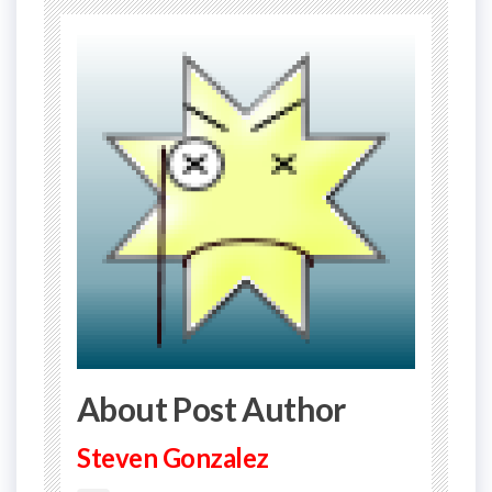
About Post Author
Steven Gonzalez