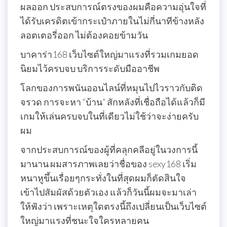
ผลออก ประสบการณ์ตรงของผมคือความอุ่นใจที่
ได้รับเครดิตเข้ากระเป๋าภายในไม่กี่นาทีข้างหลัง
ลอตเตอรี่ออก ไม่ต้องคอยข้ามวัน
บาคาร่า168 เว็บไซต์ใหญ่มาแรงที่รวมเกมยอด
นิยมไว้ครบจบ บริการระดับมืออาชีพ
โลกของการพนันออนไลน์ที่หมุนไปไวราวกับติด
จรวด การจะหา “บ้าน” สักหลังที่เชื่อถือได้แล้วก็มี
เกมให้เล่นครบจบในที่เดียวไม่ใช้ว่าจะง่ายครับ
ผม
จากประสบการณ์ของผู้ที่คลุกคลีอยู่ในวงการนี้
มานาน ผมสารภาพเลยว่าชื่อของ sexy168 เริ่ม
หนาหูขึ้นเรื่อยๆกระทั่งในที่สุดผมก็ตัดสินใจ
เข้าไปสัมผัสด้วยตัวเอง แล้วก็วันนี้ผมจะมาเล่า
ให้ฟังว่า เพราะเหตุใดตรงนี้ถึงเปลี่ยนเป็นเว็บไซต์
ใหญ่มาแรงที่ชนะใจใครหลายคน