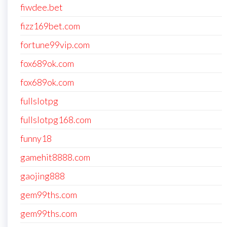
fiwdee.bet
fizz169bet.com
fortune99vip.com
fox689ok.com
fox689ok.com
fullslotpg
fullslotpg168.com
funny18
gamehit8888.com
gaojing888
gem99ths.com
gem99ths.com