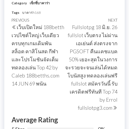
Category
เซ็กซี่บาคาร่า
Tags
บาคาร่า168
แนะแนว
Previous
PREVIOUS
NEXT
Next
เว็บเปิดใหม่ 188betth
Fullslotpg 18 มิ.ย. 26
เรื่อง
Post
Post
เวปไซต์ใหญ่ เว็บเดียว
fullslot เว็บตรง ไม่ผ่าน
ครบทุกเกมเดิมพัน
เอเย่นต์ ส่งตรงจาก
สล็อต คาสิโนสด กีฬา
PGSOFT คืนแคชแบค
และโปรโมชันจัดเต็ม
50% เยอะสุดในวงการ
ทดลองเล่น Top 42 by
จะรวยจะจนเล่นได้หมด
Caleb 188betths.com
โบนัสสูง ทดลองเล่นฟรี
14 JUN 69 พนัน
fullslot สมัครวันนี้ รับ
เครดิตฟรีทันที Top 74
by Errol
fullslotpg3.com
Average Rating
5 Star
0%