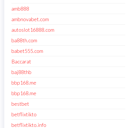
amb888
ambnovabet.com
autoslot16888.com
ba88th.com
babet555.com
Baccarat
baj88thb
bbp168.me
bbp168.me
bestbet
betflixtikto
betflixtikto.info