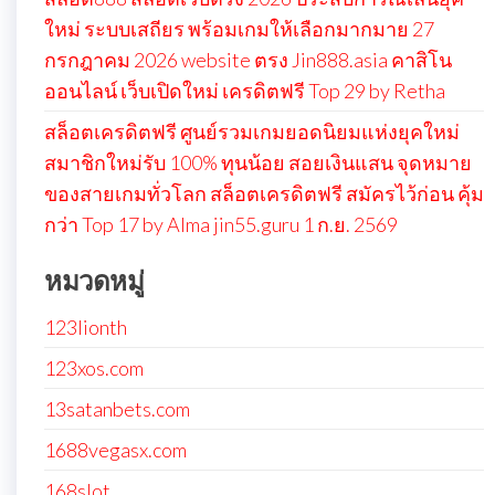
ใหม่ ระบบเสถียร พร้อมเกมให้เลือกมากมาย 27
กรกฎาคม 2026 website ตรง Jin888.asia คาสิโน
ออนไลน์ เว็บเปิดใหม่ เครดิตฟรี Top 29 by Retha
สล็อตเครดิตฟรี ศูนย์รวมเกมยอดนิยมแห่งยุคใหม่
สมาชิกใหม่รับ 100% ทุนน้อย สอยเงินแสน จุดหมาย
ของสายเกมทั่วโลก สล็อตเครดิตฟรี สมัครไว้ก่อน คุ้ม
กว่า Top 17 by Alma jin55.guru 1 ก.ย. 2569
หมวดหมู่
123lionth
123xos.com
13satanbets.com
1688vegasx.com
168slot