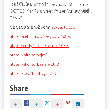
เว่อร์ชั่นใหม่ บาคาร่า sexyauto168s.com 26
OCT 25 Irish ใหม่ บาคาร่าแจกโบนัสทุกซีซั่น
Top 68
ขอขอบคุณอ้างอิงจาก
sexyauto168
https://rebrand.ly/sexyauto168-s
https://cutly.info/sexyauto168-s
https://bitt.to/ncjm3l
https://shorturl.asia/gtJuB
https://t.co/fHSlUgTrAD
Share