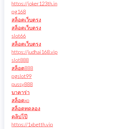
https://joker123th.in
pg168
สล็อตเว็บตรง
สล็อตเว็บตรง
slot66
สล็อตเว็บตรง
https://judhai168.vip
slot888
สล็อต888
pgslot99
pussy888
บาคาร่า
สล็อตxo
สล็อตทดลอง
คลิปโป๊
https://1xbetth.vip