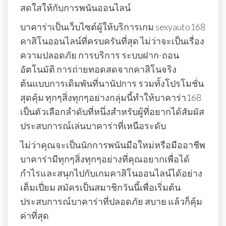
สดใสให้กับการพนันออนไลน์
บาคาร่าเป็นเว็บไซต์ผู้ให้บริการเกม sexyauto168
คาสิโนออนไลน์ที่ครบครันที่สุด ไม่ว่าจะเป็นเรื่อง
ความปลอดภัย การบริการ ระบบฝาก-ถอน
อัตโนมัติ การถ่ายทอดสดจากคาสิโนจริง
ต้นแบบการเดิมพันที่นานัปการ รวมทั้งโปรโมชั่น
สุดคุ้ม ทุกๆสิ่งทุกๆอย่างกลุ่มนี้ทำให้บาคาร่า168
เป็นตัวเลือกลำดับที่หนึ่งสำหรับผู้ที่อยากได้สัมผัส
ประสบการณ์เล่นบาคาร่าที่เหนือระดับ
ไม่ว่าคุณจะเป็นนักการพนันมือใหม่หรือมืออาชีพ
บาคาร่ามีทุกๆสิ่งทุกๆอย่างที่คุณอยากเพื่อได้
กำไรและสนุกไปกับเกมคาสิโนออนไลน์ได้อย่าง
เต็มเปี่ยม สมัครเป็นสมาชิกวันนี้เพื่อเริ่มต้น
ประสบการณ์บาคาร่าที่ปลอดภัย สบาย แล้วก็คุ้ม
ค่าที่สุด