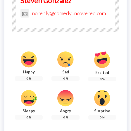
Steven Gonzalez
noreply@comedyuncovered.com
Happy
Sad
Excited
0
%
0
%
0
%
Sleepy
Angry
Surprise
0
%
0
%
0
%