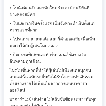
• โบนัสต้อนรับสมาชิกใหม่ รับเครดิตฟรีทันที
ข้างหลังสมัคร
• โบนัสฝากเงินครั้งแรก เพิ่มจังหวะทำเงินตั้งแต่
คราวแรกที่ฝาก
• โปรแกรมสะสมแต้มและก็คืนยอดเสีย เพื่อเพิ่ม
มูลค่าให้กับผู้เล่นโดยตลอด
• กิจกรรมพิเศษและทัวร์นาเมนต์ ชิงรางวัล
ล้นหลามทุกเดือน
โปรโมชั่นพวกนี้ทำให้ผู้เล่นไม่เพียงแต่สนุกกับ
เกมแค่นั้น แม้กระนั้นยังได้รับโอกาสทำเงินรวม
ทั้งสร้างรายได้เพิ่มเติมจากการเล่นบาคาร่า
ออนไลน์
บาคาร่า168 เล่นง่าย ไม่สลับซับซ้อน เหมาะกับทุก
คน จ่ายจริง ไม่มีคดโกง