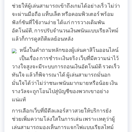
ช่วยให้ผู้เล่นสามารถเข้าถึงเกมได้อย่างเร็ว ไม่ว่า
จะผ่านมือถือ แท็บเล็ต หรือคอมพิวเตอร์ พร้อม
ฟังก์ชันที่ใช้งานง่าย ได้แก่ การวางเดิมพัน
อัตโนมัติ, การปรับจำนวนเงินพนันแบบเรียลไทม์
แล้วก็การดูสถิติผลย้อนหลัง
หนึ่งในคำถามหลักของผู้เล่นคาสิโนออนไลน์
เป็นเรื่อง การชำระเงินจริง เว็บที่มีความน่าไว้
วางใจสูงจะมีระบบการถอนเงินอัตโนมัติ รวดเร็ว
ทันใจ แล้วก็พิจารณาได้ ผู้เล่นสามารถมั่นอก
มั่นใจได้ว่าไม่ว่าชนะพนันมากมายหรือน้อย เงิน
รางวัลจะถูกโอนไปสู่บัญชีของพวกเขาอย่าง
แน่แท้
การเลือกเว็บที่มีดีลเลอร์สาวสวยให้บริการยัง
ช่วยเพิ่มความโล่งใสในการเล่น เพราะเหตุว่าผู้
เล่นสามารถมองเห็นการแจกไพ่แบบเรียลไทม์