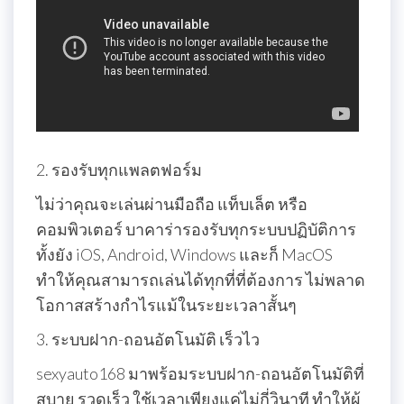
2. รองรับทุกแพลตฟอร์ม
ไม่ว่าคุณจะเล่นผ่านมือถือ แท็บเล็ต หรือ
คอมพิวเตอร์ บาคาร่ารองรับทุกระบบปฏิบัติการ
ทั้งยัง iOS, Android, Windows และก็ MacOS
ทำให้คุณสามารถเล่นได้ทุกที่ที่ต้องการ ไม่พลาด
โอกาสสร้างกำไรแม้ในระยะเวลาสั้นๆ
3. ระบบฝาก-ถอนอัตโนมัติ เร็วไว
sexyauto168 มาพร้อมระบบฝาก-ถอนอัตโนมัติที่
สบาย รวดเร็ว ใช้เวลาเพียงแค่ไม่กี่วินาที ทำให้ผู้