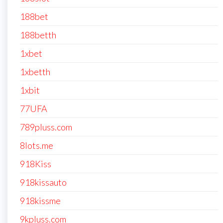
188bet
188betth
1xbet
1xbetth
1xbit
77UFA
789pluss.com
8lots.me
918Kiss
918kissauto
918kissme
9kpluss.com