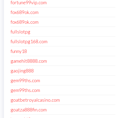
fortune99vip.com
fox689ok.com
fox689ok.com
fullslotpg
fullslotpg168.com
funny18
gamehit8888.com
gaojing888
gem99ths.com
gem99ths.com
goatbetroyalcasino.com
goatza888fin.com