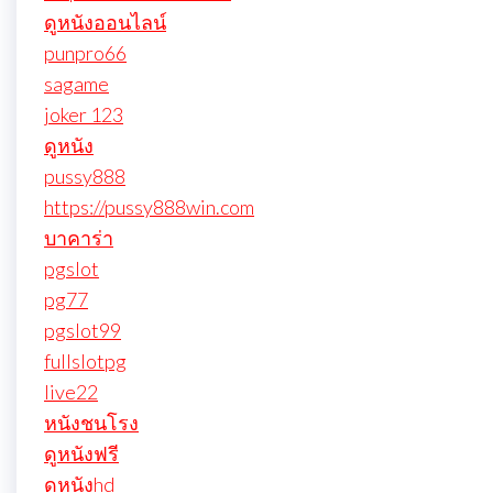
ดูหนังออนไลน์
punpro66
sagame
joker 123
ดูหนัง
pussy888
https://pussy888win.com
บาคาร่า
pgslot
pg77
pgslot99
fullslotpg
live22
หนังชนโรง
ดูหนังฟรี
ดูหนังhd