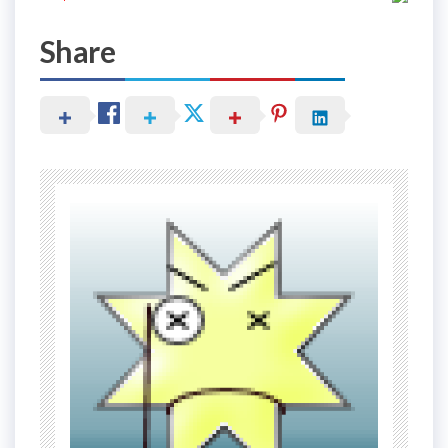
Share