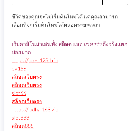
สำหรับ:
ชีวิตของคุณจะไม่เริ่มต้นใหม่ได้ แต่คุณสามารถ
เลือกที่จะเริ่มต้นใหม่ได้ตลอดระยะเวลา
เว็บคาสิโนน่าเล่น ทั้ง
สล็อต
และ
บาคาร่า
ตึงจริงแตก
บ่อยมาก
https://joker123th.in
pg168
สล็อตเว็บตรง
สล็อตเว็บตรง
slot66
สล็อตเว็บตรง
https://judhai168.vip
slot888
สล็อต888