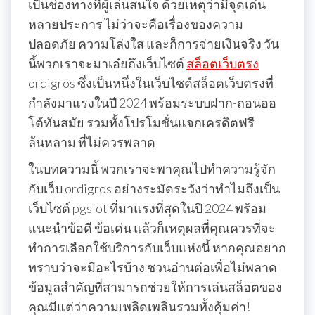
เป็นช่องทางที่ผู้เล่นสนใจ ด้วยเหตุว่ามีจุดเด่น
หลายประการ ไม่ว่าจะคือเรื่องของความ
ปลอดภัย ความโล่งใส และก็การจ่ายเงินจริง วัน
นี้พวกเราจะมาเอ๋ยถึงเว็บไซต์
สล็อตเว็บตรง
ordigros ซึ่งเป็นหนึ่งในเว็บไซต์สล็อตเว็บตรงที่
กำลังมาแรงในปี 2024 พร้อมระบบฝาก-ถอนออ
โต้ทันสมัย รวมทั้งโปรโมชั่นแจกเครดิตฟรี
ล้นหลาม ที่ไม่ควรพลาด
ในบทความนี้ พวกเราจะพาคุณไปทำความรู้จัก
กับเว็บ ordigros อย่างระมัดระวังว่าทำไมถึงเป็น
เว็บไซต์ pgslot ที่มาแรงที่สุดในปี 2024 พร้อม
แนะนำข้อดี ข้อเด่น แล้วก็เหตุผลที่คุณควรที่จะ
ทำการเลือกใช้บริการกับเว็บแห่งนี้ หากคุณอยาก
ทราบว่าจะมีอะไรบ้าง ชวนอ่านต่อเพื่อไม่พลาด
ข้อมูลสำคัญที่สามารถช่วยให้การเล่นสล็อตของ
คุณมีแต่ว่าความเพลิดเพลินรวมทั้งคุ้มค่า!