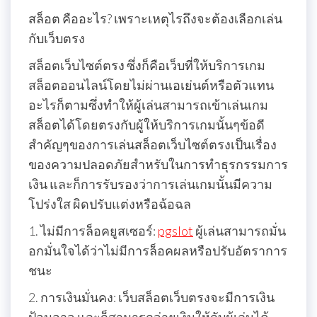
สล็อต คืออะไร? เพราะเหตุไรถึงจะต้องเลือกเล่น
กับเว็บตรง
สล็อตเว็บไซต์ตรง ซึ่งก็คือเว็บที่ให้บริการเกม
สล็อตออนไลน์โดยไม่ผ่านเอเย่นต์หรือตัวแทน
อะไรก็ตามซึ่งทำให้ผู้เล่นสามารถเข้าเล่นเกม
สล็อตได้โดยตรงกับผู้ให้บริการเกมนั้นๆข้อดี
สำคัญๆของการเล่นสล็อตเว็บไซต์ตรงเป็นเรื่อง
ของความปลอดภัยสำหรับในการทำธุรกรรมการ
เงิน และก็การรับรองว่าการเล่นเกมนั้นมีความ
โปร่งใส ผิดปรับแต่งหรือฉ้อฉล
1. ไม่มีการล็อคยูสเซอร์:
pgslot
ผู้เล่นสามารถมั่น
อกมั่นใจได้ว่าไม่มีการล็อคผลหรือปรับอัตราการ
ชนะ
2. การเงินมั่นคง: เว็บสล็อตเว็บตรงจะมีการเงิน