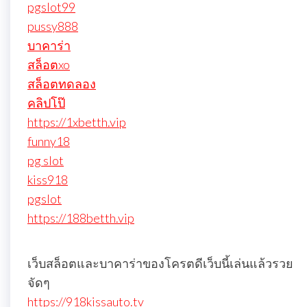
pgslot99
pussy888
บาคาร่า
สล็อตxo
สล็อตทดลอง
คลิปโป๊
https://1xbetth.vip
funny18
pg slot
kiss918
pgslot
https://188betth.vip
เว็บสล็อตและบาคาร่าของโครตดีเว็บนี้เล่นแล้วรวย
จัดๆ
https://918kissauto.tv