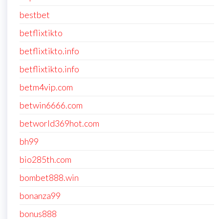
bestbet
betflixtikto
betflixtikto.info
betflixtikto.info
betm4vip.com
betwin6666.com
betworld369hot.com
bh99
bio285th.com
bombet888.win
bonanza99
bonus888