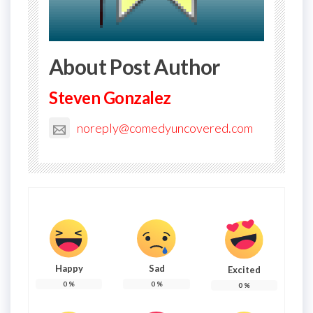
About Post Author
Steven Gonzalez
noreply@comedyuncovered.com
Happy
Sad
Excited
0
%
0
%
0
%