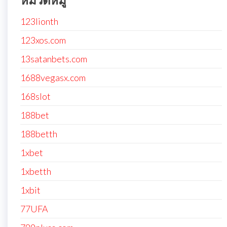
123lionth
123xos.com
13satanbets.com
1688vegasx.com
168slot
188bet
188betth
1xbet
1xbetth
1xbit
77UFA