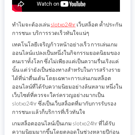
ทำไมจะต้องเล่น
slotxo24hr
เว็บสล็อต ค้ำประกัน
การชนะ บริการรวดเร็วทันใจแน่ๆ
เทคโนโลยีเจริญก้าวหน้าอย่างเร็ว การเล่นเกม
ออนไลน์แปลงเป็นหนึ่งในกิจกรรมยอดนิยมของ
คนเราทั้งโลก ซึ่งไม่เพียงแค่เป็นความรื่นเริงแค่
นั้น แต่ว่ายังเป็นช่องทางสำหรับในการสร้างราย
ได้ที่น่าตื่นเต้น โดยเฉพาะการเล่นเกมสล็อต
ออนไลน์ที่ได้รับความนิยมอย่างล้นหลาม หนึ่งใน
เว็บไซต์ที่ควรจะใคร่ครวญอย่างมากเป็น
slotxo24hr ซึ่งเป็นเว็บสล็อตที่มากับการรับรอง
การชนะแล้วก็บริการที่เร็วทันใจ
เกมสล็อตออนไลน์เป็นเกม slotxo24hr ที่ได้รับ
ความนิยมมากขึ้นโดยตลอดในช่วงหลายปีก่อน