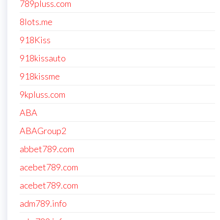
789pluss.com
8lots.me
918Kiss
918kissauto
918kissme
9kpluss.com
ABA
ABAGroup2
abbet789.com
acebet789.com
acebet789.com
adm789.info