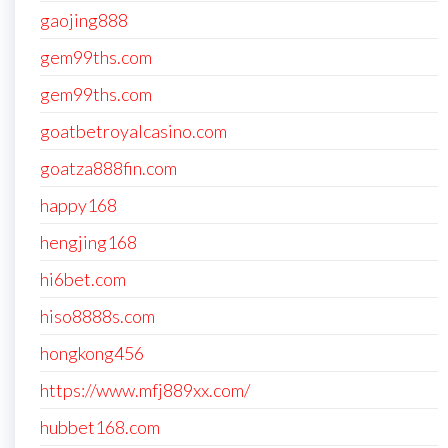
gaojing888
gem99ths.com
gem99ths.com
goatbetroyalcasino.com
goatza888fin.com
happy168
hengjing168
hi6bet.com
hiso8888s.com
hongkong456
https://www.mfj889xx.com/
hubbet168.com