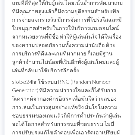
เกมที่ดีที่สุดให้กับผู้เล่น โดยเน้นย้ำการพัฒนาเกม
ที่มีคุณภาพสูงแล้วก็มีความยุติธรรมสำหรับเพื่อ
การจ่ายแจกรางวัล มีการจัดการที่โปร่งใสและมี
ใบอนุญาตสำหรับในการให้บริการเกมออนไลน์
จากหน่วยงานที่มีชื่อ ทำให้ผู้เล่นมั่นใจได้ในเรื่อง
ของความปลอดภัยรวมทั้งความน่านับถือ ด้วย
การบริการที่ดีและเกมที่มากมาย ก็เลยมีฐาน
ลูกค้าจำนวนไม่น้อยที่เป็นอีกทั้งผู้เล่นใหม่และผู้
เล่นที่กลับมาใช้บริการอีกครั้ง
slotxo24hr ใช้ระบบ RNG (Random Number
Generator) ที่มีความน่าวางใจและก็ได้รับการ
วิเคราะห์จากองค์กรอิสระ เพื่อมั่นใจว่าผลของ
การเล่นเป็นการสุ่มอย่างแท้จริง มั่นใจในความ
ชอบธรรมของเกมแล้วก็มีการค้ำประกันว่าผู้เล่น
จะได้โอกาสสำหรับการชนะที่ชอบธรรม ไม่มี
การปรับปรุงแก้ไขคำตอบเพื่อเอารัดเอาเปรียบผู้