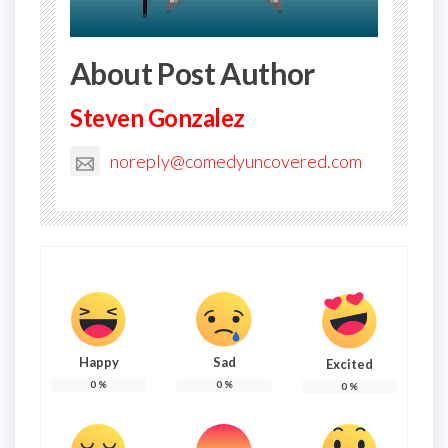
About Post Author
Steven Gonzalez
noreply@comedyuncovered.com
Happy
Sad
Excited
0
%
0
%
0
%