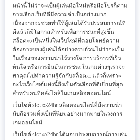
หน้านี้ ไม่ว่าจะเป็นผู้เล่นมือใหม่หรือมือโปรก็ตาม
การเลือกเว็บที่ดีมีความจำเป็นอย่างมาก
เนื่องจากจะช่วยทำให้ผู้เล่นได้รับประสบการณ์ที่
ดีแล้วก็มีโอกาสสำหรับเพื่อการชนะที่สูงขึ้น
สล็อตxo เป็นหนึ่งในเว็บไซต์ที่ตอบโจทย์ความ
ต้องการของผู้เล่นได้อย่างครบถ้วน ไม่ว่าจะเป็น
ในเรื่องของความน่าไว้วางใจ การบริการที่เร็ว
ทันใจ หรือการยืนยันการชนะในเกมต่างๆเราจะ
พาคุณไปทำความรู้จักกับสล็อตxo แล้วก็เพราะ
อะไรเว็บไซต์แห่งนี้ถึงเป็นตัวเลือกที่ดีเยี่ยมที่สุด
สำหรับคนที่คลั่งไคล้ในเกมสล็อตออนไลน์
เว็บไซต์ slotxo24hr สล็อตออนไลน์ที่มีความน่า
นับถือรวมทั้งเป็นที่นิยมอย่างมากมายในวงการ
เกมออนไลน์
เว็บไซต์ slotxo24hr ได้มอบประสบการณ์การเล่น