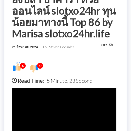
ออนไลน์ slotxo24hr ทุน
น้อยมาทางนี้ Top 86 by
Marisa slotxo24hr.life
Off
21 สิงหาคม 2024
By
Steven Gonzalez
0
0
Read Time:
5 Minute, 23 Second