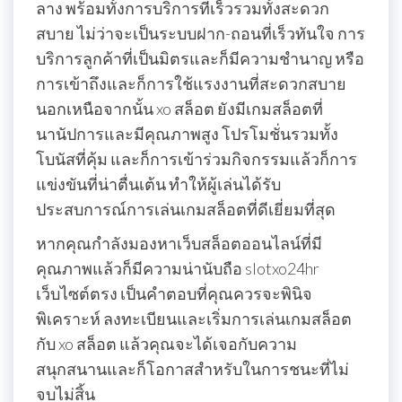
ลาง พร้อมทั้งการบริการที่เร็วรวมทั้งสะดวก
สบาย ไม่ว่าจะเป็นระบบฝาก-ถอนที่เร็วทันใจ การ
บริการลูกค้าที่เป็นมิตรและก็มีความชำนาญ หรือ
การเข้าถึงและก็การใช้แรงงานที่สะดวกสบาย
นอกเหนือจากนั้น xo สล็อต ยังมีเกมสล็อตที่
นานัปการและมีคุณภาพสูง โปรโมชั่นรวมทั้ง
โบนัสที่คุ้ม และก็การเข้าร่วมกิจกรรมแล้วก็การ
แข่งขันที่น่าตื่นเต้น ทำให้ผู้เล่นได้รับ
ประสบการณ์การเล่นเกมสล็อตที่ดีเยี่ยมที่สุด
หากคุณกำลังมองหาเว็บสล็อตออนไลน์ที่มี
คุณภาพแล้วก็มีความน่านับถือ slotxo24hr
เว็บไซต์ตรง เป็นคำตอบที่คุณควรจะพินิจ
พิเคราะห์ ลงทะเบียนและเริ่มการเล่นเกมสล็อต
กับ xo สล็อต แล้วคุณจะได้เจอกับความ
สนุกสนานและก็โอกาสสำหรับในการชนะที่ไม่
จบไม่สิ้น