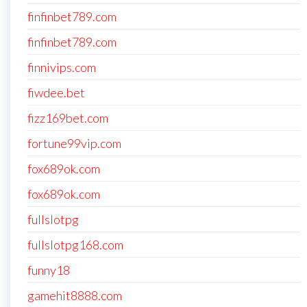
finfinbet789.com
finfinbet789.com
finnivips.com
fiwdee.bet
fizz169bet.com
fortune99vip.com
fox689ok.com
fox689ok.com
fullslotpg
fullslotpg168.com
funny18
gamehit8888.com