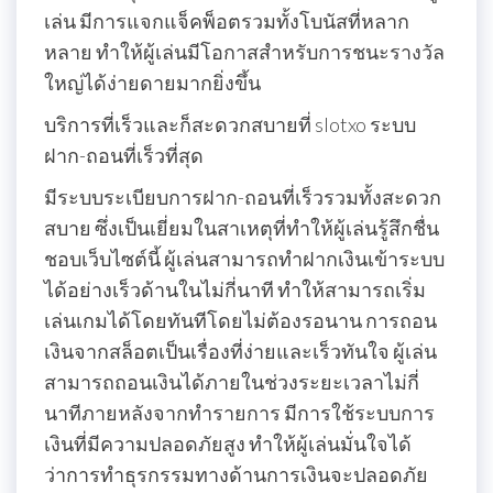
เล่น มีการแจกแจ็คพ็อตรวมทั้งโบนัสที่หลาก
หลาย ทำให้ผู้เล่นมีโอกาสสำหรับการชนะรางวัล
ใหญ่ได้ง่ายดายมากยิ่งขึ้น
บริการที่เร็วและก็สะดวกสบายที่ slotxo ระบบ
ฝาก-ถอนที่เร็วที่สุด
มีระบบระเบียบการฝาก-ถอนที่เร็วรวมทั้งสะดวก
สบาย ซึ่งเป็นเยี่ยมในสาเหตุที่ทำให้ผู้เล่นรู้สึกชื่น
ชอบเว็บไซต์นี้ ผู้เล่นสามารถทำฝากเงินเข้าระบบ
ได้อย่างเร็วด้านในไม่กี่นาที ทำให้สามารถเริ่ม
เล่นเกมได้โดยทันทีโดยไม่ต้องรอนาน การถอน
เงินจากสล็อตเป็นเรื่องที่ง่ายและเร็วทันใจ ผู้เล่น
สามารถถอนเงินได้ภายในช่วงระยะเวลาไม่กี่
นาทีภายหลังจากทำรายการ มีการใช้ระบบการ
เงินที่มีความปลอดภัยสูง ทำให้ผู้เล่นมั่นใจได้
ว่าการทำธุรกรรมทางด้านการเงินจะปลอดภัย