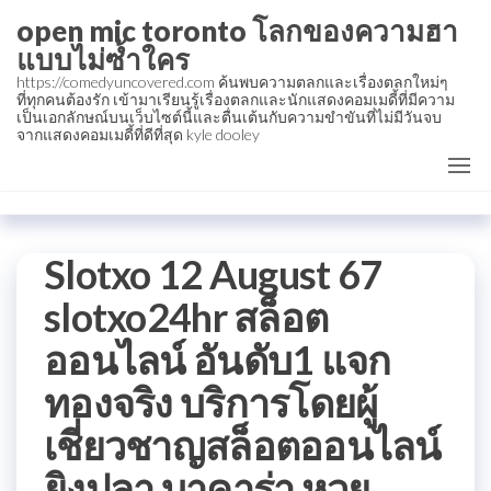
Skip
open mic toronto โลกของความฮา
to
แบบไม่ซ้ำใคร
the
https://comedyuncovered.com ค้นพบความตลกและเรื่องตลกใหม่ๆ
ที่ทุกคนต้องรัก เข้ามาเรียนรู้เรื่องตลกและนักแสดงคอมเมดี้ที่มีความ
content
เป็นเอกลักษณ์บนเว็บไซต์นี้และตื่นเต้นกับความขำขันที่ไม่มีวันจบ
จากแสดงคอมเมดี้ที่ดีที่สุด kyle dooley
Slotxo 12 August 67
slotxo24hr สล็อต
ออนไลน์ อันดับ1 แจก
ทองจริง บริการโดยผู้
เชี่ยวชาญสล็อตออนไลน์
ยิงปลา บาคาร่า หวย