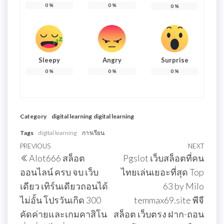
0
%
0
%
0
%
Sleepy
Angry
Surprise
0
%
0
%
0
%
Category
digital learning
digital learning
Tags
digital learning
การเรียน
แนะแนว
Previous
PREVIOUS
NEXT
Next
Alot666 สล็อต
Pgslot เว็บสล็อตที่คน
เรื่อง
Post
Post
ออนไลน์ ครบ จบ เว็บ
ไทยเล่นเยอะที่สุด Top
เดียว เทิร์นเดียวถอนได้
63 by Milo
ไม่อั้น โปรวันเกิด 300
temmax69.site พีจี
คัดค่ายและเกมคาสิโน
สล็อต เว็บตรง ฝาก-ถอน