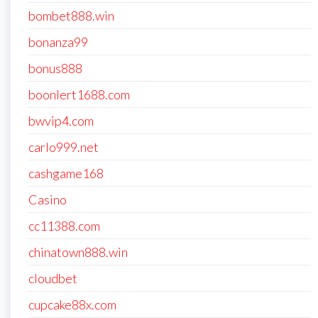
bombet888.win
bonanza99
bonus888
boonlert1688.com
bwvip4.com
carlo999.net
cashgame168
Casino
cc11388.com
chinatown888.win
cloudbet
cupcake88x.com