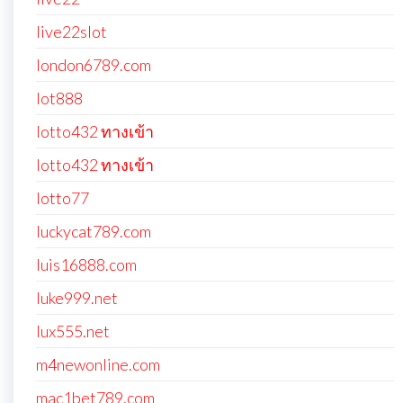
live22slot
london6789.com
lot888
lotto432 ทางเข้า
lotto432 ทางเข้า
lotto77
luckycat789.com
luis16888.com
luke999.net
lux555.net
m4newonline.com
mac1bet789.com