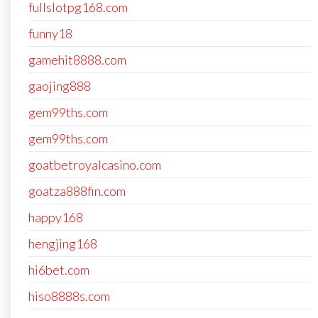
fullslotpg168.com
funny18
gamehit8888.com
gaojing888
gem99ths.com
gem99ths.com
goatbetroyalcasino.com
goatza888fin.com
happy168
hengjing168
hi6bet.com
hiso8888s.com