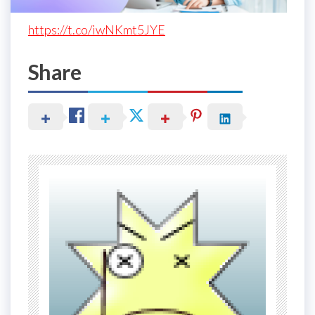
https://t.co/iwNKmt5JYE
Share