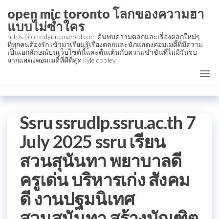
Skip
open mic toronto โลกของความฮา
to
แบบไม่ซ้ำใคร
the
https://comedyuncovered.com ค้นพบความตลกและเรื่องตลกใหม่ๆ
ที่ทุกคนต้องรัก เข้ามาเรียนรู้เรื่องตลกและนักแสดงคอมเมดี้ที่มีความ
content
เป็นเอกลักษณ์บนเว็บไซต์นี้และตื่นเต้นกับความขำขันที่ไม่มีวันจบ
จากแสดงคอมเมดี้ที่ดีที่สุด kyle dooley
Ssru ssrudlp.ssru.ac.th 7
July 2025 ssru เรียน
สวนสุนันทา พยาบาลดี
ครูเด่น บริหารเก่ง สังคม
ดี งานปฐมนิเทศ
สวนสุนันทา สร้างบัณฑิต