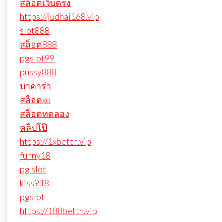
สล็อตเว็บตรง
https://judhai168.vip
slot888
สล็อต888
pgslot99
pussy888
บาคาร่า
สล็อตxo
สล็อตทดลอง
คลิปโป๊
https://1xbetth.vip
funny18
pg slot
kiss918
pgslot
https://188betth.vip