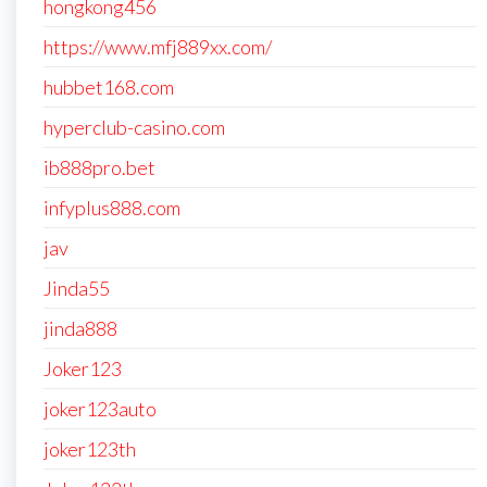
hongkong456
https://www.mfj889xx.com/
hubbet168.com
hyperclub-casino.com
ib888pro.bet
infyplus888.com
jav
Jinda55
jinda888
Joker123
joker123auto
joker123th