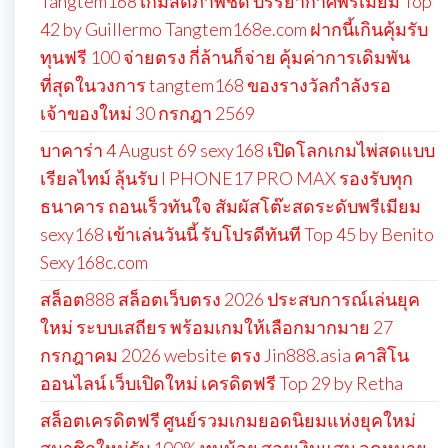
Tangtem168 เกมสดภาพชัด บรรยากาศพรีเมียม Top
42 by Guillermo Tangtem168e.com ฝากนี้เกินคุ้มรับ
ทุนฟรี 100 จ่ายตรง กี่ล้านก็จ่าย คุ้มค่าการเดิมพัน
ที่สุดในวงการ tangtem168 ของรางวัลกำลังรอ
เจ้าของใหม่ 30 กรกฎา 2569
บาคาร่า 4 August 69 sexy168 เปิดโลกเกมไพ่สดแบบ
เรียลไทม์ ลุ้นรับ I PHONE17 PRO MAX รองรับทุก
ธนาคาร ถอนเร็วทันใจ สัมผัสโต๊ะสดระดับพรีเมียม
sexy168 เข้าเล่นวันนี้ รับโปรดีทันที Top 45 by Benito
Sexy168c.com
สล็อต888 สล็อตเว็บตรง 2026 ประสบการณ์เล่นยุค
ใหม่ ระบบเสถียร พร้อมเกมให้เลือกมากมาย 27
กรกฎาคม 2026 website ตรง Jin888.asia คาสิโน
ออนไลน์ เว็บเปิดใหม่ เครดิตฟรี Top 29 by Retha
สล็อตเครดิตฟรี ศูนย์รวมเกมยอดนิยมแห่งยุคใหม่