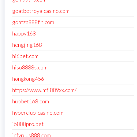
goatbetroyalcasino.com
goatza888fin.com
happy168
hengjing168
hi6bet.com
hiso8888s.com
hongkong456
https://www.mfj889xx.com/
hubbet168.com
hyperclub-casino.com
ib888pro.bet
infyplus888.com