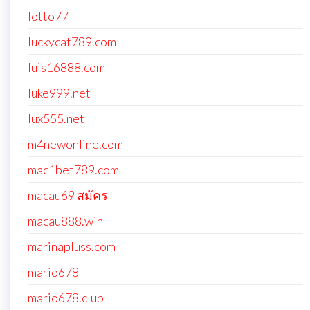
lotto77
luckycat789.com
luis16888.com
luke999.net
lux555.net
m4newonline.com
mac1bet789.com
macau69 สมัคร
macau888.win
marinapluss.com
mario678
mario678.club