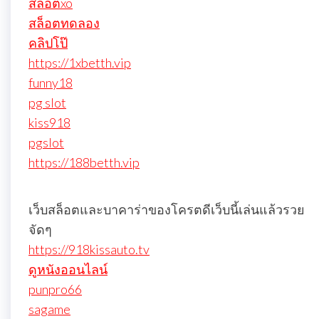
สล็อตxo
สล็อตทดลอง
คลิปโป๊
https://1xbetth.vip
funny18
pg slot
kiss918
pgslot
https://188betth.vip
เว็บสล็อตและบาคาร่าของโครตดีเว็บนี้เล่นแล้วรวย
จัดๆ
https://918kissauto.tv
ดูหนังออนไลน์
punpro66
sagame