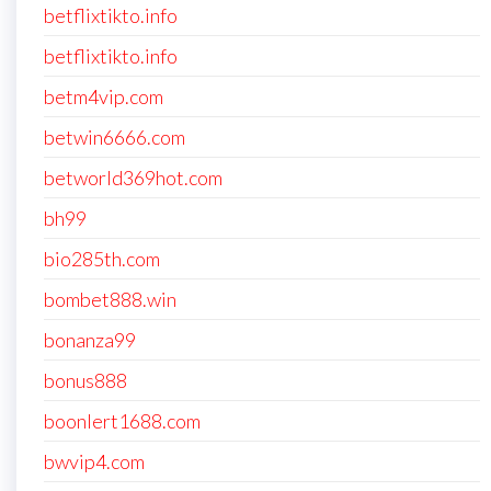
betflixtikto.info
betflixtikto.info
betm4vip.com
betwin6666.com
betworld369hot.com
bh99
bio285th.com
bombet888.win
bonanza99
bonus888
boonlert1688.com
bwvip4.com