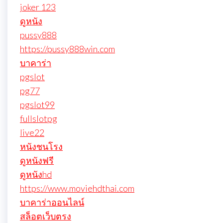
joker 123
ดูหนัง
pussy888
https://pussy888win.com
บาคาร่า
pgslot
pg77
pgslot99
fullslotpg
live22
หนังชนโรง
ดูหนังฟรี
ดูหนังhd
https://www.moviehdthai.com
บาคาร่าออนไลน์
สล็อตเว็บตรง