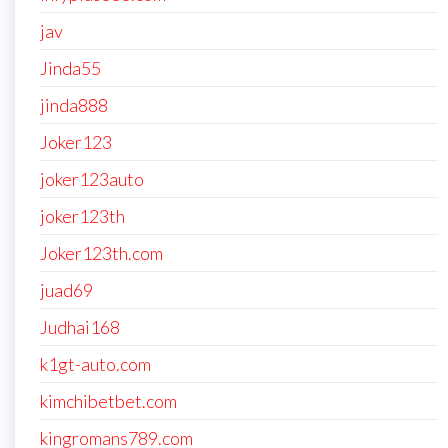
jav
Jinda55
jinda888
Joker123
joker123auto
joker123th
Joker123th.com
juad69
Judhai168
k1gt-auto.com
kimchibetbet.com
kingromans789.com