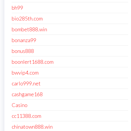
bh99
bio285th.com
bombet888.win
bonanza99
bonus888
boonlert1688.com
bwvip4.com
carlo999.net
cashgame168
Casino
cc11388.com
chinatown888.win