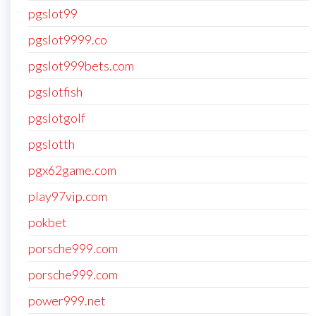
pgslot99
pgslot9999.co
pgslot999bets.com
pgslotfish
pgslotgolf
pgslotth
pgx62game.com
play97vip.com
pokbet
porsche999.com
porsche999.com
power999.net