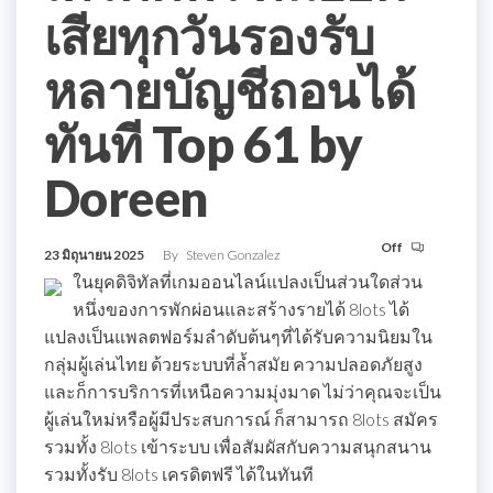
เสียทุกวันรองรับ
หลายบัญชีถอนได้
ทันที Top 61 by
Doreen
Off
23 มิถุนายน 2025
By
Steven Gonzalez
ในยุคดิจิทัลที่เกมออนไลน์แปลงเป็นส่วนใดส่วน
หนึ่งของการพักผ่อนและสร้างรายได้ 8lots ได้
แปลงเป็นแพลตฟอร์มลำดับต้นๆที่ได้รับความนิยมใน
กลุ่มผู้เล่นไทย ด้วยระบบที่ล้ำสมัย ความปลอดภัยสูง
และก็การบริการที่เหนือความมุ่งมาด ไม่ว่าคุณจะเป็น
ผู้เล่นใหม่หรือผู้มีประสบการณ์ ก็สามารถ 8lots สมัคร
รวมทั้ง 8lots เข้าระบบ เพื่อสัมผัสกับความสนุกสนาน
รวมทั้งรับ 8lots เครดิตฟรี ได้ในทันที