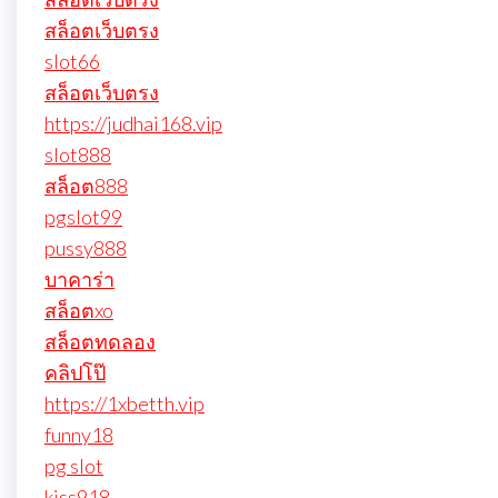
สล็อตเว็บตรง
slot66
สล็อตเว็บตรง
https://judhai168.vip
slot888
สล็อต888
pgslot99
pussy888
บาคาร่า
สล็อตxo
สล็อตทดลอง
คลิปโป๊
https://1xbetth.vip
funny18
pg slot
kiss918