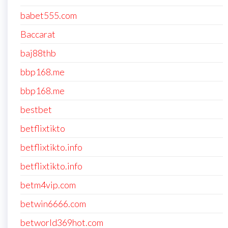
babet555.com
Baccarat
baj88thb
bbp168.me
bbp168.me
bestbet
betflixtikto
betflixtikto.info
betflixtikto.info
betm4vip.com
betwin6666.com
betworld369hot.com