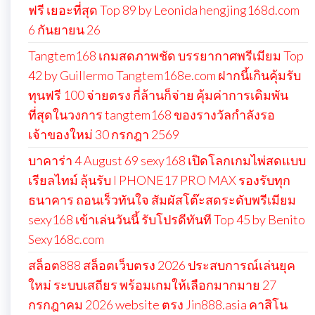
ฟรี เยอะที่สุด Top 89 by Leonida hengjing168d.com
6 กันยายน 26
Tangtem168 เกมสดภาพชัด บรรยากาศพรีเมียม Top
42 by Guillermo Tangtem168e.com ฝากนี้เกินคุ้มรับ
ทุนฟรี 100 จ่ายตรง กี่ล้านก็จ่าย คุ้มค่าการเดิมพัน
ที่สุดในวงการ tangtem168 ของรางวัลกำลังรอ
เจ้าของใหม่ 30 กรกฎา 2569
บาคาร่า 4 August 69 sexy168 เปิดโลกเกมไพ่สดแบบ
เรียลไทม์ ลุ้นรับ I PHONE17 PRO MAX รองรับทุก
ธนาคาร ถอนเร็วทันใจ สัมผัสโต๊ะสดระดับพรีเมียม
sexy168 เข้าเล่นวันนี้ รับโปรดีทันที Top 45 by Benito
Sexy168c.com
สล็อต888 สล็อตเว็บตรง 2026 ประสบการณ์เล่นยุค
ใหม่ ระบบเสถียร พร้อมเกมให้เลือกมากมาย 27
กรกฎาคม 2026 website ตรง Jin888.asia คาสิโน