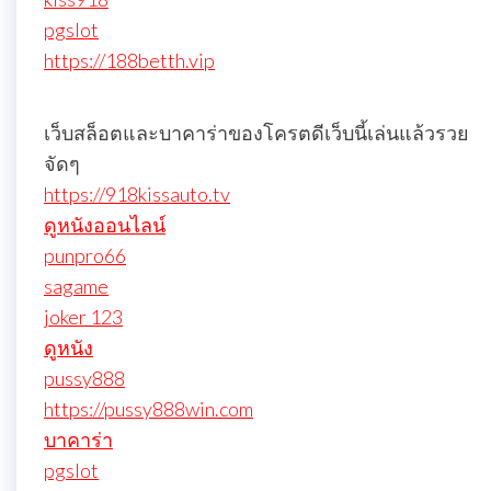
pgslot
https://188betth.vip
เว็บสล็อตและบาคาร่าของโครตดีเว็บนี้เล่นแล้วรวย
จัดๆ
https://918kissauto.tv
ดูหนังออนไลน์
punpro66
sagame
joker 123
ดูหนัง
pussy888
https://pussy888win.com
บาคาร่า
pgslot