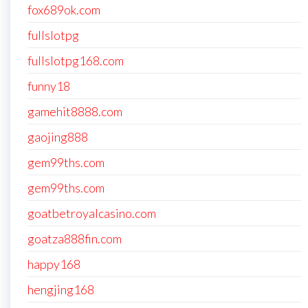
fox689ok.com
fullslotpg
fullslotpg168.com
funny18
gamehit8888.com
gaojing888
gem99ths.com
gem99ths.com
goatbetroyalcasino.com
goatza888fin.com
happy168
hengjing168