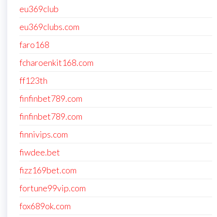
eu369club
eu369clubs.com
faro168
fcharoenkit168.com
ff123th
finfinbet789.com
finfinbet789.com
finnivips.com
fiwdee.bet
fizz169bet.com
fortune99vip.com
fox689ok.com