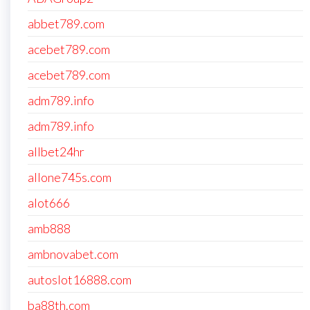
abbet789.com
acebet789.com
acebet789.com
adm789.info
adm789.info
allbet24hr
allone745s.com
alot666
amb888
ambnovabet.com
autoslot16888.com
ba88th.com