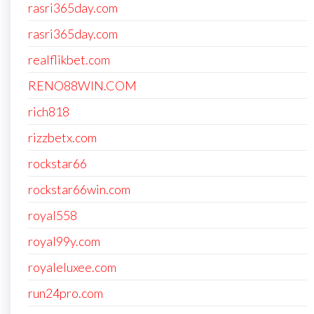
rasri365day.com
rasri365day.com
realflikbet.com
RENO88WIN.COM
rich818
rizzbetx.com
rockstar66
rockstar66win.com
royal558
royal99y.com
royaleluxee.com
run24pro.com