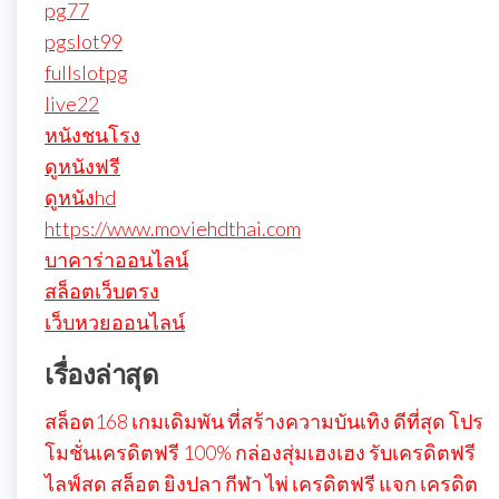
pg77
pgslot99
fullslotpg
live22
หนังชนโรง
ดูหนังฟรี
ดูหนังhd
https://www.moviehdthai.com
บาคาร่าออนไลน์
สล็อตเว็บตรง
เว็บหวยออนไลน์
เรื่องล่าสุด
สล็อต168 เกมเดิมพัน ที่สร้างความบันเทิง ดีที่สุด โปร
โมชั่นเครดิตฟรี 100% กล่องสุ่มเฮงเฮง รับเครดิตฟรี
ไลฟ์สด สล็อต ยิงปลา กีฬา ไพ่ เครดิตฟรี แจก เครดิต