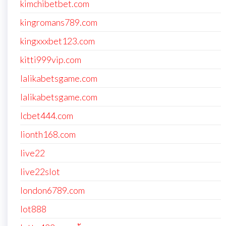
kimchibetbet.com
kingromans789.com
kingxxxbet123.com
kitti999vip.com
lalikabetsgame.com
lalikabetsgame.com
lcbet444.com
lionth168.com
live22
live22slot
london6789.com
lot888