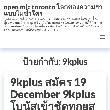
Skip
open mic toronto โลกของความฮา
to
แบบไม่ซ้ำใคร
the
https://comedyuncovered.com ค้นพบความตลกและเรื่องตลกใหม่ๆ
ที่ทุกคนต้องรัก เข้ามาเรียนรู้เรื่องตลกและนักแสดงคอมเมดี้ที่มีความ
content
เป็นเอกลักษณ์บนเว็บไซต์นี้และตื่นเต้นกับความขำขันที่ไม่มีวันจบ
จากแสดงคอมเมดี้ที่ดีที่สุด kyle dooley
ป้ายกำกับ:
9kplus
9kplus สมัคร 19
December 9kplus
โบนัสเข้าชัดทุกยูส