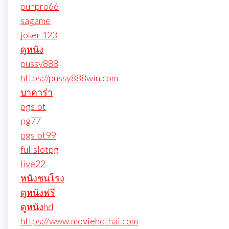
punpro66
sagame
joker 123
ดูหนัง
pussy888
https://pussy888win.com
บาคาร่า
pgslot
pg77
pgslot99
fullslotpg
live22
หนังชนโรง
ดูหนังฟรี
ดูหนังhd
https://www.moviehdthai.com