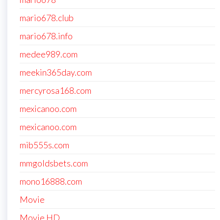
mario678.club
mario678.info
medee989.com
meekin365day.com
mercyrosa168.com
mexicanoo.com
mexicanoo.com
mib555s.com
mmgoldsbets.com
mono16888.com
Movie
Movie HD