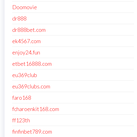
Doomovie
dr888
dr888bet.com
ek4567.com
enjoy24.fun
etbet16888.com
eu369club
eu369clubs.com
faro168
fcharoenkit168.com
ff123th
finfinbet789.com