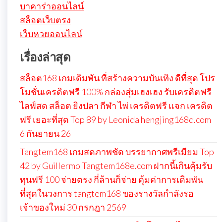
บาคาร่าออนไลน์
สล็อตเว็บตรง
เว็บหวยออนไลน์
เรื่องล่าสุด
สล็อต168 เกมเดิมพัน ที่สร้างความบันเทิง ดีที่สุด โปร
โมชั่นเครดิตฟรี 100% กล่องสุ่มเฮงเฮง รับเครดิตฟรี
ไลฟ์สด สล็อต ยิงปลา กีฬา ไพ่ เครดิตฟรี แจก เครดิต
ฟรี เยอะที่สุด Top 89 by Leonida hengjing168d.com
6 กันยายน 26
Tangtem168 เกมสดภาพชัด บรรยากาศพรีเมียม Top
42 by Guillermo Tangtem168e.com ฝากนี้เกินคุ้มรับ
ทุนฟรี 100 จ่ายตรง กี่ล้านก็จ่าย คุ้มค่าการเดิมพัน
ที่สุดในวงการ tangtem168 ของรางวัลกำลังรอ
เจ้าของใหม่ 30 กรกฎา 2569