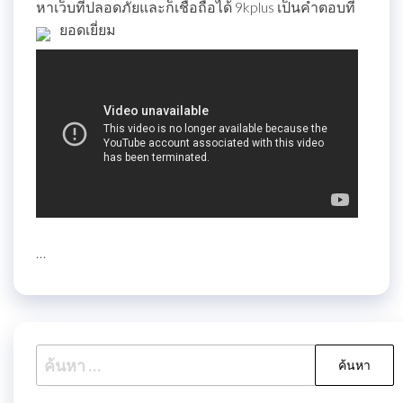
หาเว็บที่ปลอดภัยและก็เชื่อถือได้ 9kplus เป็นคำตอบที่
ยอดเยี่ยม
…
ค้นหา
สำหรับ: