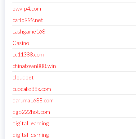
bwvip4.com
carlo999.net
cashgame168
Casino
cc11388.com
chinatown888.win
cloudbet
cupcake88x.com
daruma1688.com
dgb222hot.com
digital learning
digital learning