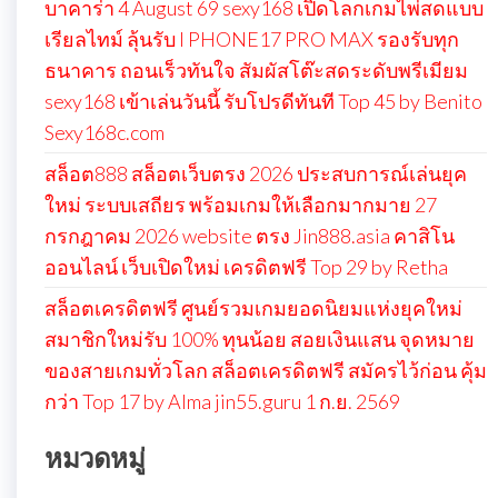
บาคาร่า 4 August 69 sexy168 เปิดโลกเกมไพ่สดแบบ
เรียลไทม์ ลุ้นรับ I PHONE17 PRO MAX รองรับทุก
ธนาคาร ถอนเร็วทันใจ สัมผัสโต๊ะสดระดับพรีเมียม
sexy168 เข้าเล่นวันนี้ รับโปรดีทันที Top 45 by Benito
Sexy168c.com
สล็อต888 สล็อตเว็บตรง 2026 ประสบการณ์เล่นยุค
ใหม่ ระบบเสถียร พร้อมเกมให้เลือกมากมาย 27
กรกฎาคม 2026 website ตรง Jin888.asia คาสิโน
ออนไลน์ เว็บเปิดใหม่ เครดิตฟรี Top 29 by Retha
สล็อตเครดิตฟรี ศูนย์รวมเกมยอดนิยมแห่งยุคใหม่
สมาชิกใหม่รับ 100% ทุนน้อย สอยเงินแสน จุดหมาย
ของสายเกมทั่วโลก สล็อตเครดิตฟรี สมัครไว้ก่อน คุ้ม
กว่า Top 17 by Alma jin55.guru 1 ก.ย. 2569
หมวดหมู่