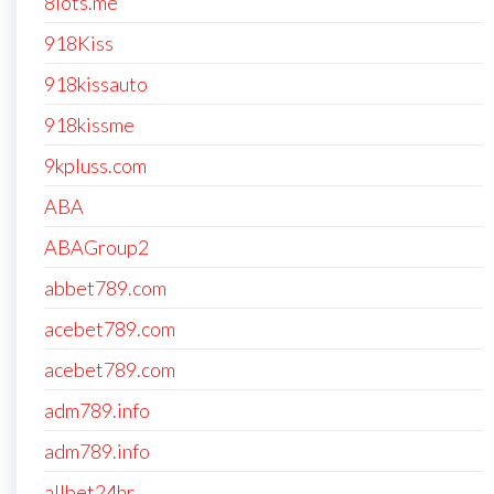
8lots.me
918Kiss
918kissauto
918kissme
9kpluss.com
ABA
ABAGroup2
abbet789.com
acebet789.com
acebet789.com
adm789.info
adm789.info
allbet24hr