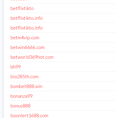
betflixtikto
betflixtikto.info
betflixtikto.info
betm4vip.com
betwin6666.com
betworld369hot.com
bh99
bio285th.com
bombet888.win
bonanza99
bonus888
boonlert1688.com