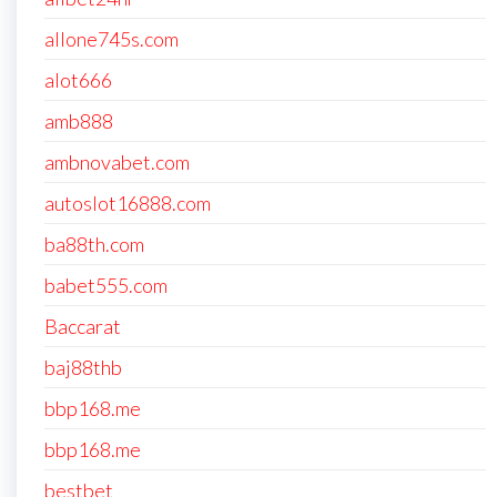
allone745s.com
alot666
amb888
ambnovabet.com
autoslot16888.com
ba88th.com
babet555.com
Baccarat
baj88thb
bbp168.me
bbp168.me
bestbet