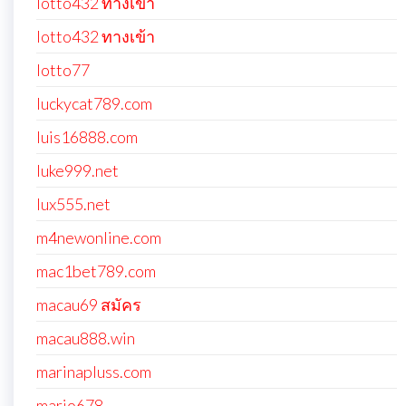
lotto432 ทางเข้า
lotto432 ทางเข้า
lotto77
luckycat789.com
luis16888.com
luke999.net
lux555.net
m4newonline.com
mac1bet789.com
macau69 สมัคร
macau888.win
marinapluss.com
mario678