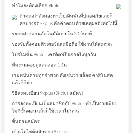
ทำไมจะต้องเลือก 9kplus
ถ้าคุณกำลังมองหาเว็บเดิมพันที่ปลอดภัยและก็
ครบวงจร 9kplus คือคำตอบ ด้วยเหตุผลดังต่อไปนี้:
ระบบฝากถอนอัตโนมัติภายใน 30 วินาที
รองรับทั้งคอมพิวเตอร์และมือถือ ใช้งานได้สะดวก
โปรโมชั่น 9kplus เครดิตฟรี แจกจริงทุกวัน
ทีมงานคอยดูแลตลอด 1 วัน
เกมพนันครบทุกจำพวก ดังเช่นว่า สล็อต คาสิโนสด
แล้วก็กีฬา
วิธีลงทะเบียน 9kplus (9kplus สมัคร)
การลงทะเบียนเป็นสมาชิกกับ 9kplus ทำเป็นง่ายเพียง
ไม่กี่ขั้นตอน แล้วก็ใช้เวลาไม่นาน
ขั้นตอนสมัคร
เข้าเว็บไซต์หลักของ 9kplus