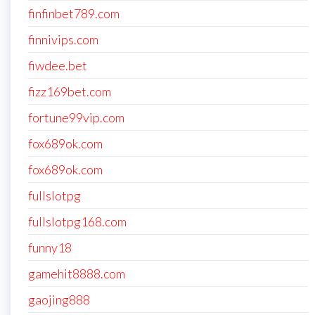
finfinbet789.com
finnivips.com
fiwdee.bet
fizz169bet.com
fortune99vip.com
fox689ok.com
fox689ok.com
fullslotpg
fullslotpg168.com
funny18
gamehit8888.com
gaojing888