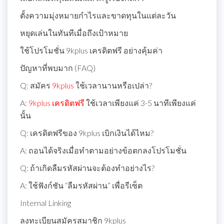
ตั้งความมุ่งหมายกำไรและขาดทุนในแต่ละวัน
หยุดเล่นในทันทีเมื่อถึงเป้าหมาย
ใช้โปรโมชั่น 9kplus เครดิตฟรี อย่างคุ้มค่า
ปัญหาที่พบมาก (FAQ)
Q: สมัคร
9kplus
ใช้เวลานานหรือเปล่า?
A:
9kplus เครดิตฟรี
ใช้เวลาเพียงแค่ 3-5 นาทีเพียงแค่
นั้น
Q: เครดิตฟรีของ 9kplus เบิกเงินได้ไหม?
A: ถอนได้จริงเมื่อทำตามอย่างข้อตกลงโปรโมชั่น
Q: ถ้าเกิดลืมรหัสผ่านจะต้องทำอย่างไร?
A: ใช้ฟังก์ชัน “ลืมรหัสผ่าน” เพื่อรีเซ็ต
Internal Linking
ลงทะเบียนสมัครสมาชิก 9kplus