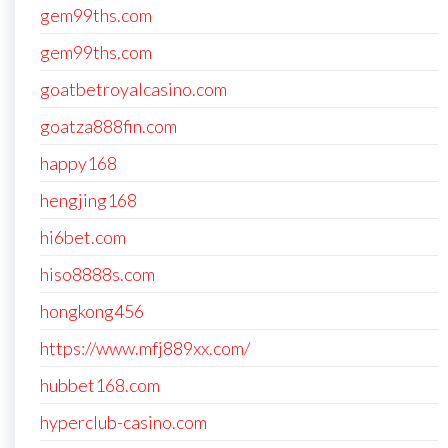
gem99ths.com
gem99ths.com
goatbetroyalcasino.com
goatza888fin.com
happy168
hengjing168
hi6bet.com
hiso8888s.com
hongkong456
https://www.mfj889xx.com/
hubbet168.com
hyperclub-casino.com