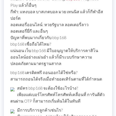
Play แล้วก็อื่นๆ
กีฬา: แทงบอล บาสเกตบอล มวย เทนนิส แล้วก็กีฬาอีส
ปอร์ต
ลอตเตอรี่ออนไลน์: หวยรัฐบาล ลอตเตอรี่ลาว
ลอตเตอรี่ยี่กี และอื่นๆ
ปัญหาที่พบมากเกี่ยวกับ bbp168
bbp168 เชื่อถือได้ไหม?
แน่นอน เว็บ bbp168 มีใบอนุญาตให้บริการคาสิโน
ออนไลน์อย่างแม่นยำ แล้วก็มีระบบรักษาความ
ปลอดภัยตามมาตรฐานสากล
bbp168 เครดิตฟรี ถอนออกได้ใช่หรือ?
สามารถถอนได้จริงเมื่อทำยอดเทิร์นตามที่ได้กำหนด
สมัคร bbp168 จะต้องใช้อะไรบ้าง?
เพียงแต่เบอร์โทรศัพท์โทรศัพท์เคลื่อนที่ การันตีตัว
ตนผ่าน OTP ก็สามารถเริ่มต้นได้ในทันที
มีการบริการลูกค้าเช่นไร?