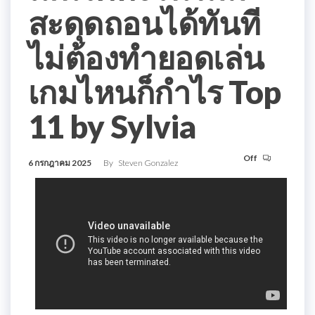
สะดุดถอนได้ทันที
ไม่ต้องทำยอดเล่น
เกมไหนก็กำไร Top
11 by Sylvia
Off
6 กรกฎาคม 2025
By
Steven Gonzalez