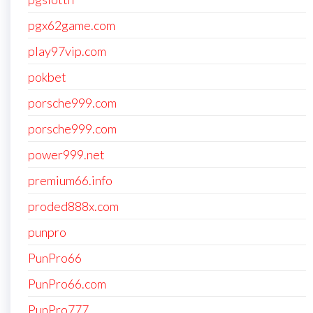
pgx62game.com
play97vip.com
pokbet
porsche999.com
porsche999.com
power999.net
premium66.info
proded888x.com
punpro
PunPro66
PunPro66.com
PunPro777