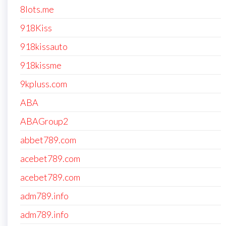
8lots.me
918Kiss
918kissauto
918kissme
9kpluss.com
ABA
ABAGroup2
abbet789.com
acebet789.com
acebet789.com
adm789.info
adm789.info