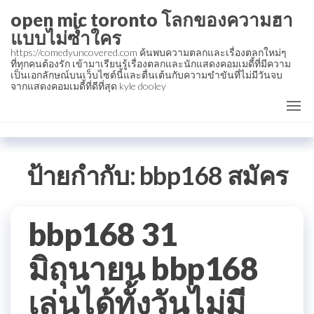
Skip
open mic toronto โลกของความฮา
to
แบบไม่ซ้ำใคร
the
https://comedyuncovered.com ค้นพบความตลกและเรื่องตลกใหม่ๆ
ที่ทุกคนต้องรัก เข้ามาเรียนรู้เรื่องตลกและนักแสดงคอมเมดี้ที่มีความ
content
เป็นเอกลักษณ์บนเว็บไซต์นี้และตื่นเต้นกับความขำขันที่ไม่มีวันจบ
จากแสดงคอมเมดี้ที่ดีที่สุด kyle dooley
ป้ายกำกับ:
bbp168 สมัคร
bbp168 31
มิถุนายน bbp168
เล่นได้ทั้งวันไม่มี