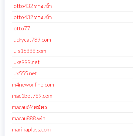
lotto432 ทางเข้า
lotto432 ทางเข้า
lotto77
luckycat789.com
luis16888.com
luke999.net
lux555.net
m4newonline.com
mac1bet789.com
macau69 สมัคร
macau888.win
marinapluss.com