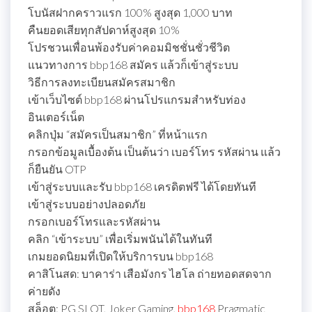
โบนัสฝากคราวแรก 100% สูงสุด 1,000 บาท
คืนยอดเสียทุกสัปดาห์สูงสุด 10%
โปรชวนเพื่อนพ้องรับค่าคอมมิชชั่นชั่วชีวิต
แนวทางการ bbp168 สมัคร แล้วก็เข้าสู่ระบบ
วิธีการลงทะเบียนสมัครสมาชิก
เข้าเว็บไซต์ bbp168 ผ่านโปรแกรมสำหรับท่อง
อินเตอร์เน็ต
คลิกปุ่ม “สมัครเป็นสมาชิก” ที่หน้าแรก
กรอกข้อมูลเบื้องต้น เป็นต้นว่า เบอร์โทร รหัสผ่าน แล้ว
ก็ยืนยัน OTP
เข้าสู่ระบบและรับ bbp168 เครดิตฟรี ได้โดยทันที
เข้าสู่ระบบอย่างปลอดภัย
กรอกเบอร์โทรและรหัสผ่าน
คลิก “เข้าระบบ” เพื่อเริ่มพนันได้ในทันที
เกมยอดนิยมที่เปิดให้บริการบน bbp168
คาสิโนสด: บาคาร่า เสือมังกร ไฮโล ถ่ายทอดสดจาก
ค่ายดัง
สล็อต: PG SLOT, Joker Gaming,
bbp168
Pragmatic