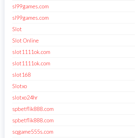
sl99games.com
sl99games.com
Slot
Slot Online
slot1111ok.com
slot1111ok.com
slot168
Slotxo
slotxo24hr
spbetflik888.com
spbetflik888.com
sqgame555s.com