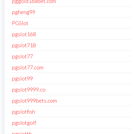
pggold168bet.com
pgheng99
PGSlot
pgslot168
pgslot718
pgslot77
pgslot77.com
pgslot99
pgslot9999.co
pgslot999bets.com
pgslotfish
pgslotgolf
pgslotth