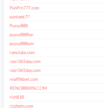
PunPro777.com
puntaek77
Pussy888
pussy888fun
pussy888win
ramclubx.com
rasri365day.com
rasri365day.com
realflikbet.com
RENO88WIN.COM
rich818
rizzbetx.com