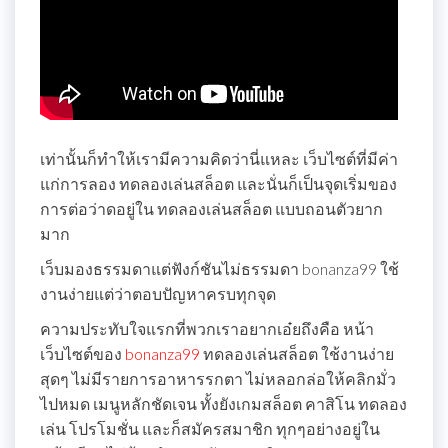
เท่านั้นก็ทำให้เรามีความคิดว่านี่แหละ เว็บไซต์ที่มีค่า
แก่การลอง ทดลองเล่นสล็อต และนั่นก็เป็นจุดเริ่มของ
การต่อว่าดอยู่ใน ทดลองเล่นสล็อต แบบถอนตัวยาก
มาก
เว็บมองธรรมดาแต่ฟังก์ชันไม่ธรรมดา bonanza99 ใช้
งานง่ายแต่ว่าตอบปัญหาครบทุกจุด
ความประทับใจแรกที่พวกเราอยากเอ๋ยถึงคือ หน้า
เว็บไซต์ของ
bonanza99
ทดลองเล่นสล็อต ใช้งานง่าย
สุดๆ ไม่มีรายการอาหารรกตา ไม่หลอกล่อให้คลิกมั่ว
ไปหมด เมนูหลักชัดเจน ทั้งยังเกมสล็อต คาสิโน ทดลอง
เล่น โปรโมชั่น และก็สมัครสมาชิก ทุกๆอย่างอยู่ใน