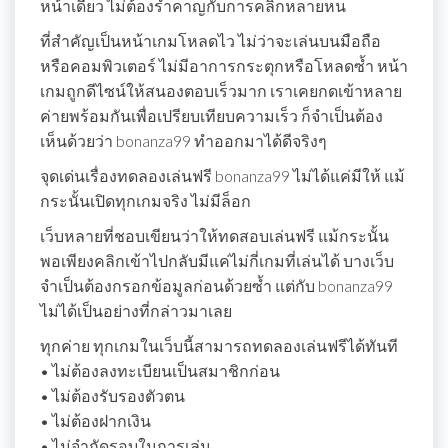
หน้าเดียว ไม่ต้องรำคาญกับการคลิกหลายหน
ที่สำคัญเป็นหน้าเกมโหลดไว ไม่ว่าจะเล่นบนมือถือ
หรือคอมพิวเตอร์ ไม่มีอาการกระตุกหรือโหลดซ้ำ หน้า
เกมถูกดีไซน์ให้สนองตอบเร็วมาก เราเคยกดเข้าหลาย
ค่ายพร้อมกันเพื่อเปรียบเทียบความเร็ว ก็จำเป็นต้อง
เห็นด้วยว่า bonanza99 ทำออกมาได้ดีจริงๆ
จุดเด่นเรื่องทดลองเล่นฟรี bonanza99 ไม่ได้แค่มีให้ แม้
กระนั้นเปิดทุกเกมจริง ไม่มีล็อก
เว็บหลายที่ชอบเขียนว่าให้ทดสอบเล่นฟรี แม้กระนั้น
พอเพียงคลิกเข้าไปกลับมีแค่ไม่กี่เกมที่เล่นได้ บางเว็บ
จำเป็นต้องกรอกข้อมูลก่อนด้วยซ้ำ แต่กับ bonanza99
ไม่ได้เป็นอย่างที่กล่าวมาเลย
ทุกค่าย ทุกเกมในเว็บนี้สามารถทดลองเล่นฟรีได้ทันที
• ไม่ต้องลงทะเบียนเป็นสมาชิกก่อน
• ไม่ต้องรับรองตัวตน
• ไม่ต้องฝากเงิน
• ไม่จำกัดรอบในการเล่น