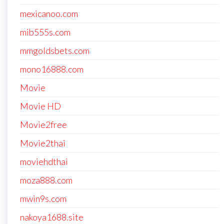
mexicanoo.com
mib555s.com
mmgoldsbets.com
mono16888.com
Movie
Movie HD
Movie2free
Movie2thai
moviehdthai
moza888.com
mwin9s.com
nakoya1688.site