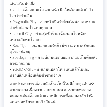
เล่นได้ไม่น่าเบื่อ
• JILI – สล็อตเกมเร็ว แจกหนัก มือใหม่เล่นแล้วกำไร
ไวกว่าค่ายอื่น
• Pragmatic Play – สายฟรีสปินจำต้องไม่พลาด เพราะ
ว่าเข้าบ่อยครั้งแทบทุกเกม
• Nolimit City – ค่ายสุดชั่วร้าย เน้นคอมโบหนักๆ
เหมาะกับคนใจกล้า
• Red Tiger – เกมออกแบบจัดจ้า มีความคลาสสิกแบบ
ยุโรปผสมอยู่
• Spadegaming – ค่ายนี้เกมแตกบ่อยมากแบบไม่ต้องพึ่ง
ดวงมากมาย
• YGGDRASIL – ธีมเกมแปลกใหม่ เล่นแล้วไม่เคย
ทราบสึกเหมือนเดิมซ้ำซากจำเจ
จากประสบการณ์ส่วนตัวเป็น เว็บนี้ไม่มีล็อกยูสสำหรับ
สายทดลอง เนื่องจากว่าบางเกมพวกเราเคยทดลอง
ทดลองเล่นสล็อตแล้วแจกหนักกระทั่งแอบสงสัยว่านี่
แค่เดบดหรือระบบจริงกันแน่