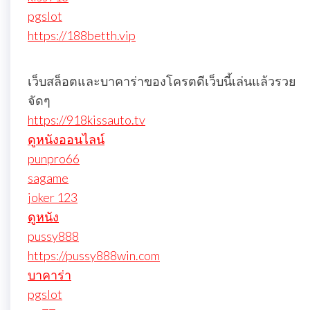
pgslot
https://188betth.vip
เว็บสล็อตและบาคาร่าของโครตดีเว็บนี้เล่นแล้วรวย
จัดๆ
https://918kissauto.tv
ดูหนังออนไลน์
punpro66
sagame
joker 123
ดูหนัง
pussy888
https://pussy888win.com
บาคาร่า
pgslot