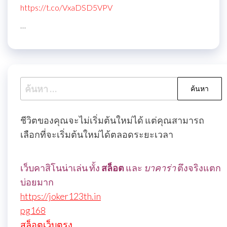
https://t.co/VxaDSD5VPV
…
ค้นหา
สำหรับ:
ชีวิตของคุณจะไม่เริ่มต้นใหม่ได้ แต่คุณสามารถ
เลือกที่จะเริ่มต้นใหม่ได้ตลอดระยะเวลา
เว็บคาสิโนน่าเล่น ทั้ง
สล็อต
และ
บาคาร่า
ตึงจริงแตก
บ่อยมาก
https://joker123th.in
pg168
สล็อตเว็บตรง