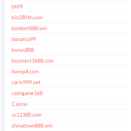
bh99
bio285th.com
bombet888.win
bonanza99
bonus888
boonlert1688.com
bwvip4.com
carlo999.net
cashgame168
Casino
cc11388.com
chinatown888.win