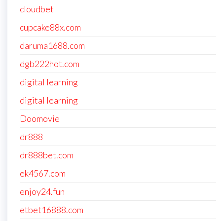
cloudbet
cupcake88x.com
daruma1688.com
dgb222hot.com
digital learning
digital learning
Doomovie
dr888
dr888bet.com
ek4567.com
enjoy24.fun
etbet16888.com