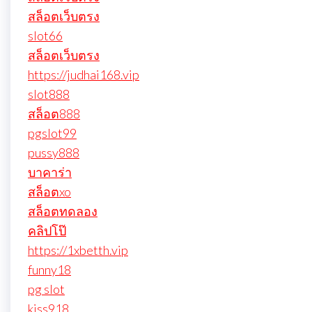
สล็อตเว็บตรง
slot66
สล็อตเว็บตรง
https://judhai168.vip
slot888
สล็อต888
pgslot99
pussy888
บาคาร่า
สล็อตxo
สล็อตทดลอง
คลิปโป๊
https://1xbetth.vip
funny18
pg slot
kiss918