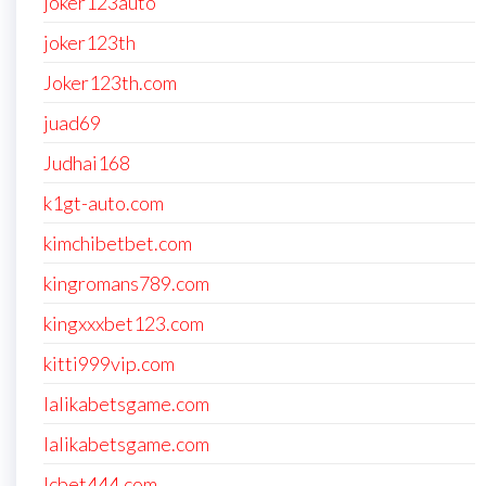
joker123auto
joker123th
Joker123th.com
juad69
Judhai168
k1gt-auto.com
kimchibetbet.com
kingromans789.com
kingxxxbet123.com
kitti999vip.com
lalikabetsgame.com
lalikabetsgame.com
lcbet444.com