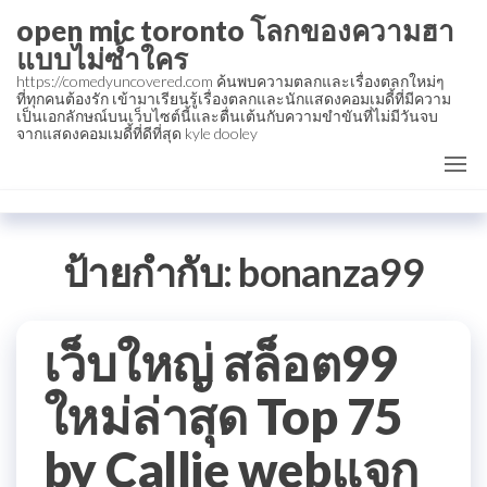
Skip
open mic toronto โลกของความฮา
to
แบบไม่ซ้ำใคร
the
https://comedyuncovered.com ค้นพบความตลกและเรื่องตลกใหม่ๆ
ที่ทุกคนต้องรัก เข้ามาเรียนรู้เรื่องตลกและนักแสดงคอมเมดี้ที่มีความ
content
เป็นเอกลักษณ์บนเว็บไซต์นี้และตื่นเต้นกับความขำขันที่ไม่มีวันจบ
จากแสดงคอมเมดี้ที่ดีที่สุด kyle dooley
ป้ายกำกับ:
bonanza99
เว็บใหญ่ สล็อต99
ใหม่ล่าสุด Top 75
by Callie webแจก