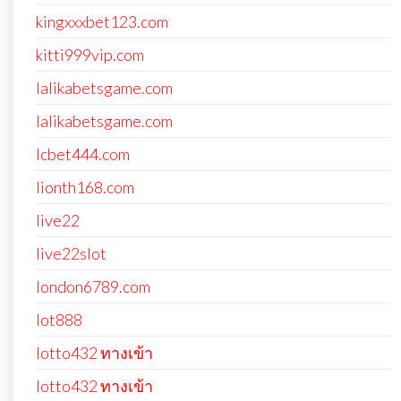
kingxxxbet123.com
kitti999vip.com
lalikabetsgame.com
lalikabetsgame.com
lcbet444.com
lionth168.com
live22
live22slot
london6789.com
lot888
lotto432 ทางเข้า
lotto432 ทางเข้า