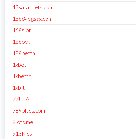
13satanbets.com
1688vegasx.com
168slot
188bet
188betth
1xbet
1xbetth
1xbit
77UFA
789pluss.com
8lots.me
918Kiss