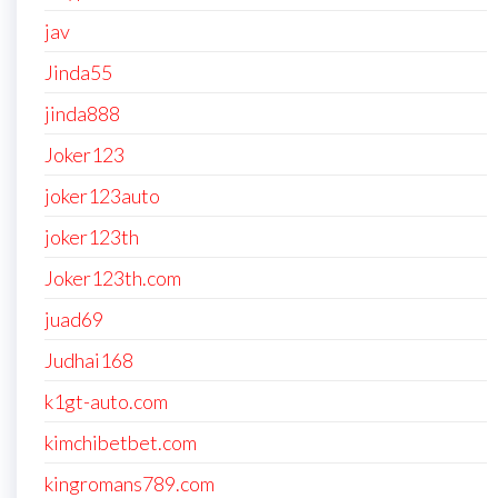
jav
Jinda55
jinda888
Joker123
joker123auto
joker123th
Joker123th.com
juad69
Judhai168
k1gt-auto.com
kimchibetbet.com
kingromans789.com