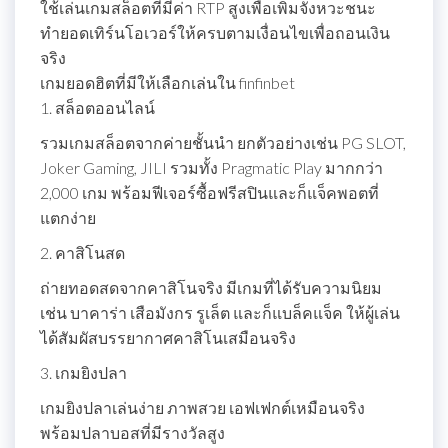
ใช้เล่นเกมสล็อตที่มีค่า RTP สูงเพื่อเพิ่มจังหวะชนะ
ทำยอดเทิร์นโอเวอร์ให้ครบตามเงื่อนไขเพื่อถอนเงิน
จริง
เกมยอดฮิตที่มีให้เลือกเล่นใน finfinbet
1. สล็อตออนไลน์
รวมเกมสล็อตจากค่ายชั้นนำ ยกตัวอย่างเช่น PG SLOT,
Joker Gaming, JILI รวมทั้ง Pragmatic Play มากกว่า
2,000 เกม พร้อมฟีเจอร์ซื้อฟรีสปินและก็แจ็คพอตที่
แตกง่าย
2. คาสิโนสด
ถ่ายทอดสดจากคาสิโนจริง มีเกมที่ได้รับความนิยม
เช่น บาคาร่า เสือมังกร รูเล็ต และก็แบล็คแจ็ค ให้ผู้เล่น
ได้สัมผัสบรรยากาศคาสิโนเสมือนจริง
3. เกมยิงปลา
เกมยิงปลาเล่นง่าย ภาพสวย เอฟเฟกต์เหมือนจริง
พร้อมปลาบอสที่มีรางวัลสูง