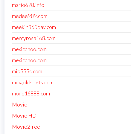
mario678.info
medee989.com
meekin365day.com
mercyrosa168.com
mexicanoo.com
mexicanoo.com
mib555s.com
mmgoldsbets.com
mono16888.com
Movie
Movie HD
Movie2free