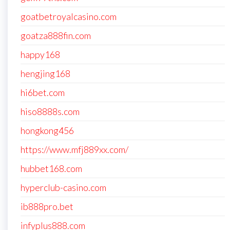
goatbetroyalcasino.com
goatza888fin.com
happy168
hengjing168
hi6bet.com
hiso8888s.com
hongkong456
https://www.mfj889xx.com/
hubbet168.com
hyperclub-casino.com
ib888pro.bet
infyplus888.com