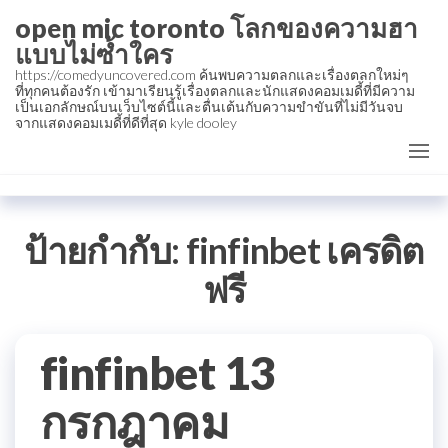
Skip
open mic toronto โลกของความฮา
to
แบบไม่ซ้ำใคร
the
https://comedyuncovered.com ค้นพบความตลกและเรื่องตลกใหม่ๆ
ที่ทุกคนต้องรัก เข้ามาเรียนรู้เรื่องตลกและนักแสดงคอมเมดี้ที่มีความ
content
เป็นเอกลักษณ์บนเว็บไซต์นี้และตื่นเต้นกับความขำขันที่ไม่มีวันจบ
จากแสดงคอมเมดี้ที่ดีที่สุด kyle dooley
ป้ายกำกับ:
finfinbet เครดิต
ฟรี
finfinbet 13
กรกฎาคม