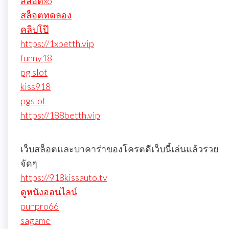
สล็อตxo
สล็อตทดลอง
คลิปโป๊
https://1xbetth.vip
funny18
pg slot
kiss918
pgslot
https://188betth.vip
เว็บสล็อตและบาคาร่าของโครตดีเว็บนี้เล่นแล้วรวย
จัดๆ
https://918kissauto.tv
ดูหนังออนไลน์
punpro66
sagame