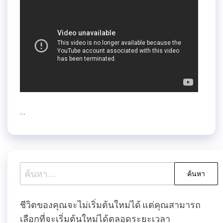
…
ค้นหา
สำหรับ:
ชีวิตของคุณจะไม่เริ่มต้นใหม่ได้ แต่คุณสามารถ
เลือกที่จะเริ่มต้นใหม่ได้ตลอดระยะเวลา