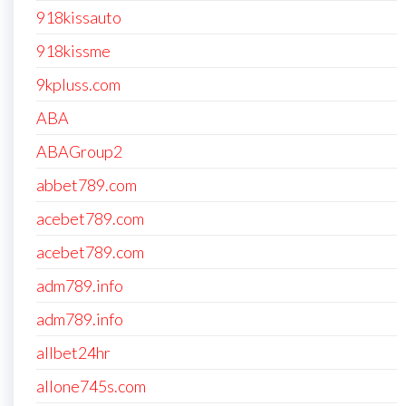
918kissauto
918kissme
9kpluss.com
ABA
ABAGroup2
abbet789.com
acebet789.com
acebet789.com
adm789.info
adm789.info
allbet24hr
allone745s.com