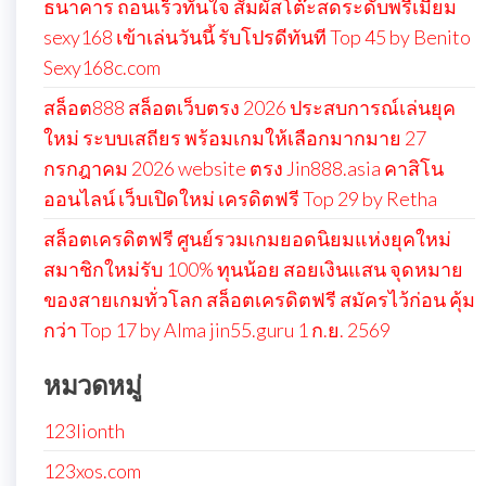
ธนาคาร ถอนเร็วทันใจ สัมผัสโต๊ะสดระดับพรีเมียม
sexy168 เข้าเล่นวันนี้ รับโปรดีทันที Top 45 by Benito
Sexy168c.com
สล็อต888 สล็อตเว็บตรง 2026 ประสบการณ์เล่นยุค
ใหม่ ระบบเสถียร พร้อมเกมให้เลือกมากมาย 27
กรกฎาคม 2026 website ตรง Jin888.asia คาสิโน
ออนไลน์ เว็บเปิดใหม่ เครดิตฟรี Top 29 by Retha
สล็อตเครดิตฟรี ศูนย์รวมเกมยอดนิยมแห่งยุคใหม่
สมาชิกใหม่รับ 100% ทุนน้อย สอยเงินแสน จุดหมาย
ของสายเกมทั่วโลก สล็อตเครดิตฟรี สมัครไว้ก่อน คุ้ม
กว่า Top 17 by Alma jin55.guru 1 ก.ย. 2569
หมวดหมู่
123lionth
123xos.com