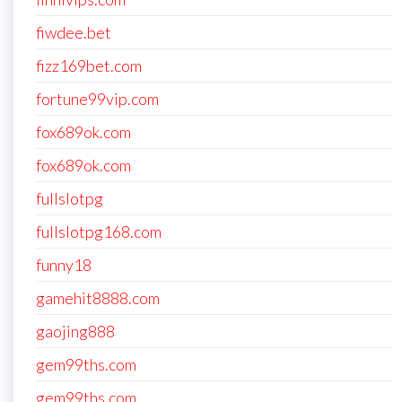
fiwdee.bet
fizz169bet.com
fortune99vip.com
fox689ok.com
fox689ok.com
fullslotpg
fullslotpg168.com
funny18
gamehit8888.com
gaojing888
gem99ths.com
gem99ths.com