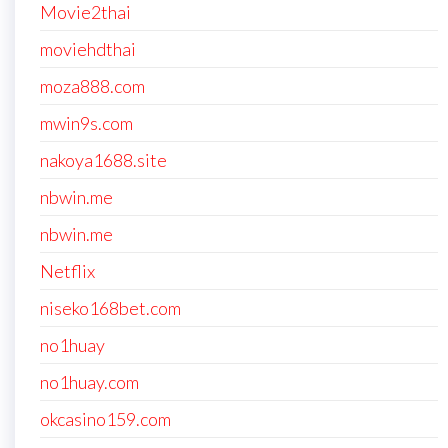
Movie2thai
moviehdthai
moza888.com
mwin9s.com
nakoya1688.site
nbwin.me
nbwin.me
Netflix
niseko168bet.com
no1huay
no1huay.com
okcasino159.com