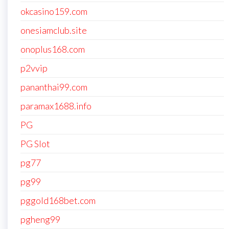
okcasino159.com
onesiamclub.site
onoplus168.com
p2vvip
pananthai99.com
paramax1688.info
PG
PG Slot
pg77
pg99
pggold168bet.com
pgheng99