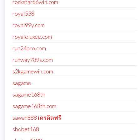
rockstar66win.com
royal558
royal99y.com
royaleluxee.com
run24pro.com
runway789s.com
s2kgamewin.com
sagame
sagame168th
sagame168th.com
sawan888 เครดิตฟรี
sbobet168