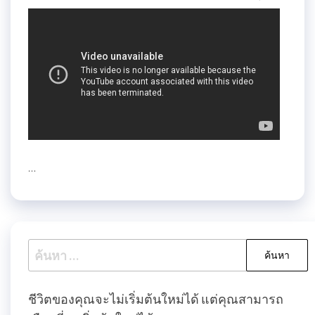
…
ค้นหา
สำหรับ:
ชีวิตของคุณจะไม่เริ่มต้นใหม่ได้ แต่คุณสามารถ