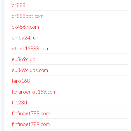
dr888
dr888bet.com
ek4567.com
enjoy24.fun
etbet16888.com
eu369club
eu369clubs.com
faro168
fcharoenkit168.com
ff123th
finfinbet789.com
finfinbet789.com