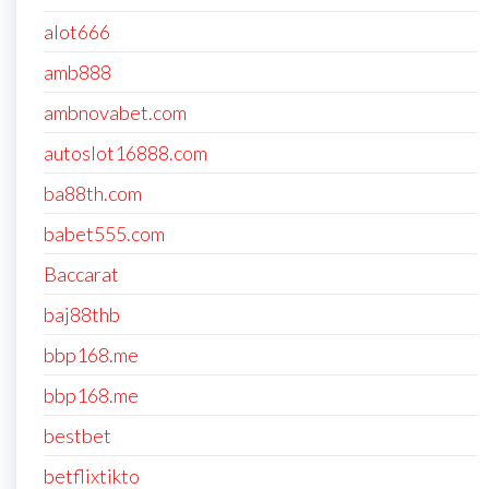
alot666
amb888
ambnovabet.com
autoslot16888.com
ba88th.com
babet555.com
Baccarat
baj88thb
bbp168.me
bbp168.me
bestbet
betflixtikto