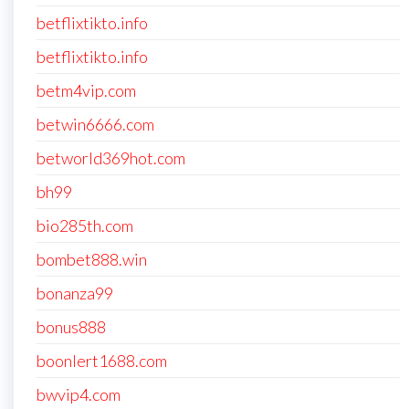
betflixtikto.info
betflixtikto.info
betm4vip.com
betwin6666.com
betworld369hot.com
bh99
bio285th.com
bombet888.win
bonanza99
bonus888
boonlert1688.com
bwvip4.com