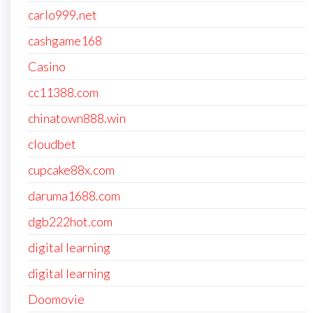
carlo999.net
cashgame168
Casino
cc11388.com
chinatown888.win
cloudbet
cupcake88x.com
daruma1688.com
dgb222hot.com
digital learning
digital learning
Doomovie