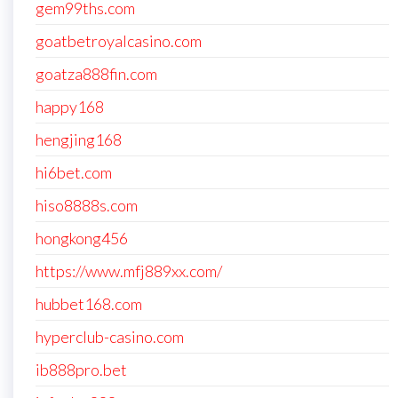
gem99ths.com
goatbetroyalcasino.com
goatza888fin.com
happy168
hengjing168
hi6bet.com
hiso8888s.com
hongkong456
https://www.mfj889xx.com/
hubbet168.com
hyperclub-casino.com
ib888pro.bet