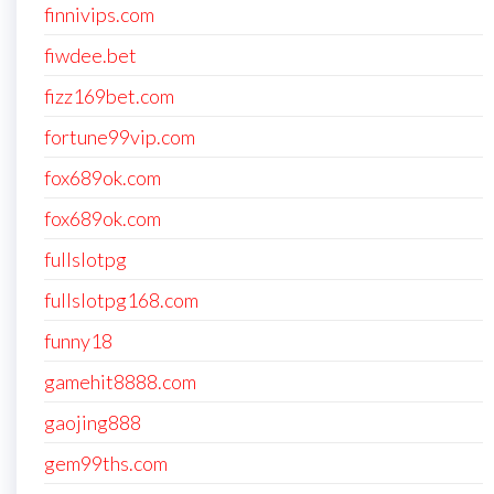
finnivips.com
fiwdee.bet
fizz169bet.com
fortune99vip.com
fox689ok.com
fox689ok.com
fullslotpg
fullslotpg168.com
funny18
gamehit8888.com
gaojing888
gem99ths.com