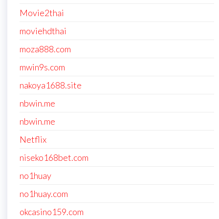
Movie2thai
moviehdthai
moza888.com
mwin9s.com
nakoya1688.site
nbwin.me
nbwin.me
Netflix
niseko168bet.com
no1huay
no1huay.com
okcasino159.com