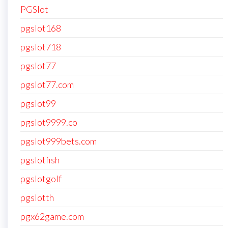
PGSlot
pgslot168
pgslot718
pgslot77
pgslot77.com
pgslot99
pgslot9999.co
pgslot999bets.com
pgslotfish
pgslotgolf
pgslotth
pgx62game.com