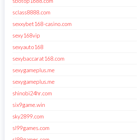
sbotop1688.com
sclass8888.com
sexxybet168-casino.com
sexy168vip
sexyauto168
sexybaccarat168.com
sexygameplus.me
sexygameplus.me
shinobi24hr.com
six9game.win
sky2899.com
sl99games.com
sl99games.com