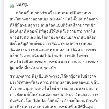
บทสรุป
สล็อตเป็นมากกว่าเครื่องเล่นพนันที่มีความน่า
สนใจทางการออกแบบและเทคโนโลยี ตั้งแต่เครื่องกล
ที่ใช้มือหมุนสู่การเล่นสล็อตแบบดิจิทัลที่สามารถเข้า
ถึงได้ทุกที่ สล็อตได้พิสูจน์ให้เห็นถึงความสามารถใน
การปรับตัวและเติบโตตามยุคสมัย นอกจากนั้น สล็อต
ยังเป็นสัญลักษณ์ของการพัฒนาทางวิศวกรรมและ
วัฒนธรรมการเล่นเกมที่หลากหลาย วิวัฒนาการของ
สล็อตยังคงดำเนินต่อไปพร้อมกับการเติบโตของ
เทคโนโลยี ละครของการพนัน และความต้องการของ
ผู้เล่นที่เปลี่ยนไปตามยุคสมัย
ผ่านบทความนี้ ผู้เขียนหวังว่าจะได้พาผู้อ่านไปสำรวจ
ประวัติศาสตร์และความหลากหลายของสล็อตแมชชีน
ทั้งจากแง่มุมทางเทคโนโลยี การออกแบบ และบทบาท
ทางสังคมที่เป็นส่วนหนึ่งของชีวิตประจำวันและวงการ
บันเทิงทั่วโลก ไม่แปลกใจที่สล็อตยังคงเป็นเกมที่คนรัก
และทึ่งในประสบการณ์แห่งการพนันที่ไม่มีที่สิ้นสุด