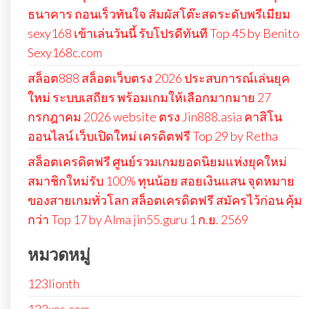
ธนาคาร ถอนเร็วทันใจ สัมผัสโต๊ะสดระดับพรีเมียม
sexy168 เข้าเล่นวันนี้ รับโปรดีทันที Top 45 by Benito
Sexy168c.com
สล็อต888 สล็อตเว็บตรง 2026 ประสบการณ์เล่นยุค
ใหม่ ระบบเสถียร พร้อมเกมให้เลือกมากมาย 27
กรกฎาคม 2026 website ตรง Jin888.asia คาสิโน
ออนไลน์ เว็บเปิดใหม่ เครดิตฟรี Top 29 by Retha
สล็อตเครดิตฟรี ศูนย์รวมเกมยอดนิยมแห่งยุคใหม่
สมาชิกใหม่รับ 100% ทุนน้อย สอยเงินแสน จุดหมาย
ของสายเกมทั่วโลก สล็อตเครดิตฟรี สมัครไว้ก่อน คุ้ม
กว่า Top 17 by Alma jin55.guru 1 ก.ย. 2569
หมวดหมู่
123lionth