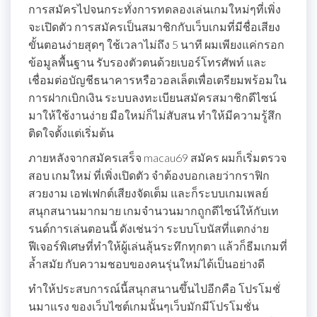
การสมัครไปจนกระทั่งการทดลองเล่นเกมใหม่ๆที่เพิ่ง
จะเปิดตัว การสมัครเป็นสมาชิกกับเว็บเกมที่มีชื่อเสียง
ขั้นตอนง่ายสุดๆ ใช้เวลาไม่ถึง 5 นาที ผมเพียงแค่กรอก
ข้อมูลพื้นฐาน รับรองตัวตนด้วยเบอร์โทรศัพท์ และ
เชื่อมต่อบัญชีธนาคารหรือวอลเล็ตเพื่อเตรียมพร้อมใน
การฝากเบิกเงิน ระบบลงทะเบียนสมัครสมาชิกดีไซน์
มาให้ใช้งานง่าย มือใหม่ก็ไม่สับสน ทำให้มีความรู้สึก
ติดใจตั้งแต่เริ่มต้น
ภายหลังจากสมัครเสร็จ macau69 สมัคร ผมก็เริ่มตรวจ
สอบ เกมใหม่ ที่เพิ่งเปิดตัว จำต้องบอกเลยว่ากราฟิก
สวยงาม เอฟเฟกต์เสียงจัดเต็ม และก็ระบบเกมเพลย์
สนุกสนานมากมาย เกมจำนวนมากถูกดีไซน์ให้กับเท
รนด์การเล่นตอนนี้ ดังเช่นว่า ระบบโบนัสที่แตกง่าย
ฟีเจอร์พิเศษที่ทำให้ผู้เล่นลุ้นระทึกทุกตา แล้วก็ธีมเกมที่
ล้ำสมัย กับความชอบของคนรุ่นใหม่ได้เป็นอย่างดี
ทำให้ประสบการณ์นี้สนุกสนานขึ้นไปอีกคือ โปรโมชั่
นมาแรง ของเว็บไซต์เกมนั้นๆเว็บมักมีโปรโมชั่น