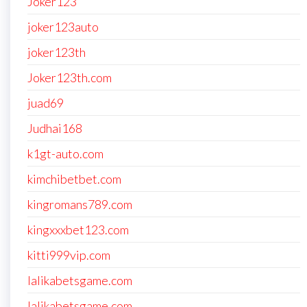
Joker123
joker123auto
joker123th
Joker123th.com
juad69
Judhai168
k1gt-auto.com
kimchibetbet.com
kingromans789.com
kingxxxbet123.com
kitti999vip.com
lalikabetsgame.com
lalikabetsgame.com