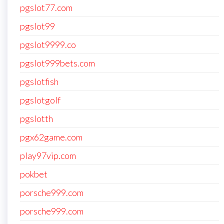
pgslot77.com
pgslot99
pgslot9999.co
pgslot999bets.com
pgslotfish
pgslotgolf
pgslotth
pgx62game.com
play97vip.com
pokbet
porsche999.com
porsche999.com