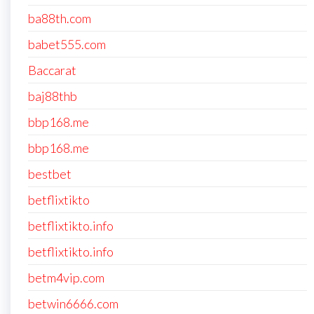
ba88th.com
babet555.com
Baccarat
baj88thb
bbp168.me
bbp168.me
bestbet
betflixtikto
betflixtikto.info
betflixtikto.info
betm4vip.com
betwin6666.com