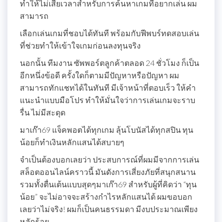
ทำให้ไม่เสียเวลาสำหรับการค้นหาเกมที่อยากเล่น ผม
สามารถ
เลือกเล่นเกมที่ชอบได้ทันที พร้อมกับฟีพบร์ทดสอบเล่น
ที่ช่วยทำให้เข้าใจเกมก่อนลงทุนจริง
นอกนั้น ทีมงาน ซัพพอร์ตลูกค้าตลอด 24 ชั่วโมง ก็เป็น
อีกหนึ่งข้อดี ครั้งใดก็ตามมีปัญหาหรือปัญหา ผม
สามารถทักแชทได้ในทันที มีเจ้าหน้าที่ตอบเร็ว ให้คำ
แนะนำแบบมือโปร ทำให้มั่นใจว่าการเล่นเกมจะราบ
รื่น ไม่มีสะดุด
มาเก๊า69 แจ็คพอตได้ทุกเกม ลุ้นโบนัสได้ทุกสปิน ทุน
น้อยก็ทำเงินหลักแสนได้สบายๆ
จำเป็นต้องบอกเลยว่า ประสบการณ์ที่ผมมีจากการเล่น
สล็อตออนไลน์คราวนี้ มันดังการเสี่ยงภัยที่สนุกสนาน
รวมทั้งตื่นเต้นแบบสุดๆมาเก๊า69 สำหรับผู้ที่คิดว่า “ทุน
น้อย” จะไม่อาจจะสร้างกำไรหลักแสนได้ ผมขอบอก
เลยว่าไม่จริง! ผมก็เป็นคนธรรมดา มีงบประมาณเพียง
หลักร้อย