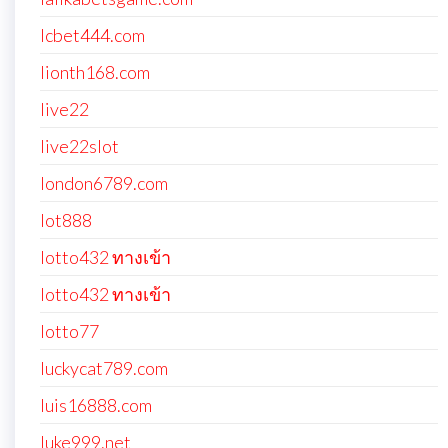
lcbet444.com
lionth168.com
live22
live22slot
london6789.com
lot888
lotto432 ทางเข้า
lotto432 ทางเข้า
lotto77
luckycat789.com
luis16888.com
luke999.net