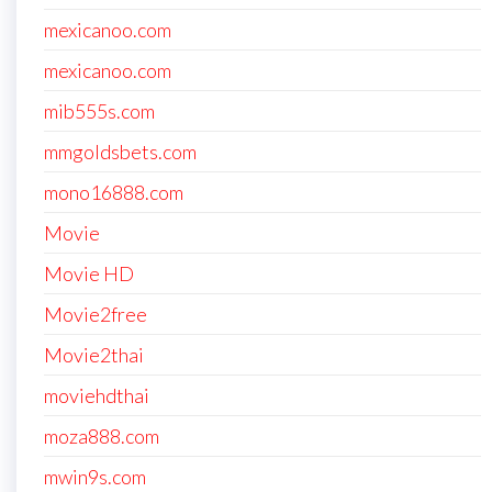
mexicanoo.com
mexicanoo.com
mib555s.com
mmgoldsbets.com
mono16888.com
Movie
Movie HD
Movie2free
Movie2thai
moviehdthai
moza888.com
mwin9s.com