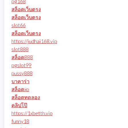
pg168
สล็อตเว็บตรง
สล็อตเว็บตรง
slot66
สล็อตเว็บตรง
https://judhai168.vip
slot888
สล็อต888
pgslot99
pussy888
บาคาร่า
สล็อตxo
สล็อตทดลอง
คลิปโป๊
https://1xbetth.vip
funny18