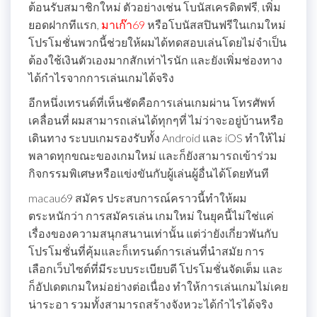
ต้อนรับสมาชิกใหม่ ตัวอย่างเช่น โบนัสเครดิตฟรี, เพิ่ม
ยอดฝากทีแรก,
มาเก๊า69
หรือโบนัสสปินฟรีในเกมใหม่
โปรโมชั่นพวกนี้ช่วยให้ผมได้ทดสอบเล่นโดยไม่จำเป็น
ต้องใช้เงินตัวเองมากสักเท่าไรนัก และยังเพิ่มช่องทาง
ได้กำไรจากการเล่นเกมได้จริง
อีกหนึ่งเทรนด์ที่เห็นชัดคือการเล่นเกมผ่าน โทรศัพท์
เคลื่อนที่ ผมสามารถเล่นได้ทุกๆที่ ไม่ว่าจะอยู่บ้านหรือ
เดินทาง ระบบเกมรองรับทั้ง Android และ iOS ทำให้ไม่
พลาดทุกขณะของเกมใหม่ และก็ยังสามารถเข้าร่วม
กิจกรรมพิเศษหรือแข่งขันกับผู้เล่นผู้อื่นได้โดยทันที
macau69 สมัคร ประสบการณ์คราวนี้ทำให้ผม
ตระหนักว่า การสมัครเล่น เกมใหม่ ในยุคนี้ไม่ใช่แค่
เรื่องของความสนุกสนานเท่านั้น แต่ว่ายังเกี่ยวพันกับ
โปรโมชั่นที่คุ้มและก็เทรนด์การเล่นที่นำสมัย การ
เลือกเว็บไซต์ที่มีระบบระเบียบดี โปรโมชั่นจัดเต็ม และ
ก็อัปเดตเกมใหม่อย่างต่อเนื่อง ทำให้การเล่นเกมไม่เคย
น่าระอา รวมทั้งสามารถสร้างจังหวะได้กำไรได้จริง