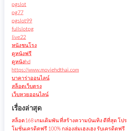
pgslot
pg77
pgslot99
fullslotpg
live22
หนังชนโรง
ดูหนังฟรี
ดูหนังhd
https://www.moviehdthai.com
บาคาร่าออนไลน์
สล็อตเว็บตรง
เว็บหวยออนไลน์
เรื่องล่าสุด
สล็อต168 เกมเดิมพัน ที่สร้างความบันเทิง ดีที่สุด โปร
โมชั่นเครดิตฟรี 100% กล่องสุ่มเฮงเฮง รับเครดิตฟรี