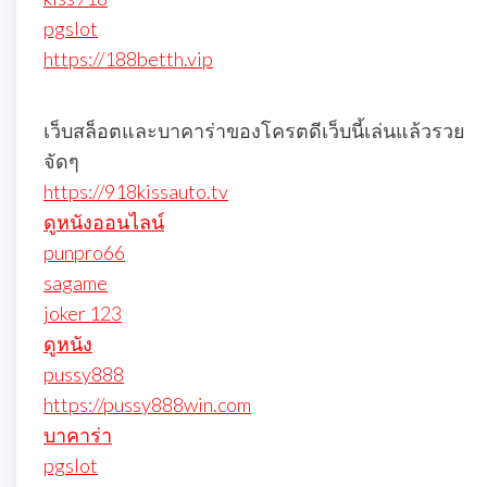
pgslot
https://188betth.vip
เว็บสล็อตและบาคาร่าของโครตดีเว็บนี้เล่นแล้วรวย
จัดๆ
https://918kissauto.tv
ดูหนังออนไลน์
punpro66
sagame
joker 123
ดูหนัง
pussy888
https://pussy888win.com
บาคาร่า
pgslot