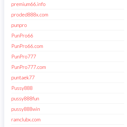
premium66.info
proded888x.com
punpro
PunPro66
PunPro66.com
PunPro777
PunPro777.com
puntaek77
Pussy888
pussy888fun
pussy888win
ramclubx.com