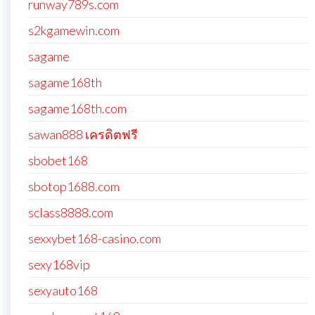
runway789s.com
s2kgamewin.com
sagame
sagame168th
sagame168th.com
sawan888 เครดิตฟรี
sbobet168
sbotop1688.com
sclass8888.com
sexxybet168-casino.com
sexy168vip
sexyauto168