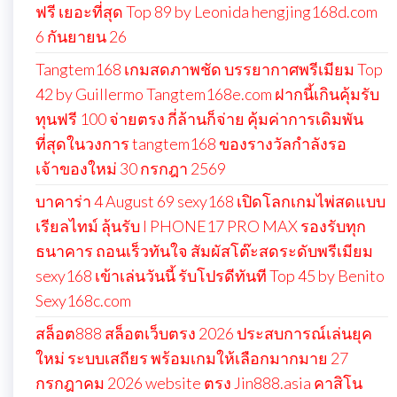
ฟรี เยอะที่สุด Top 89 by Leonida hengjing168d.com
6 กันยายน 26
Tangtem168 เกมสดภาพชัด บรรยากาศพรีเมียม Top
42 by Guillermo Tangtem168e.com ฝากนี้เกินคุ้มรับ
ทุนฟรี 100 จ่ายตรง กี่ล้านก็จ่าย คุ้มค่าการเดิมพัน
ที่สุดในวงการ tangtem168 ของรางวัลกำลังรอ
เจ้าของใหม่ 30 กรกฎา 2569
บาคาร่า 4 August 69 sexy168 เปิดโลกเกมไพ่สดแบบ
เรียลไทม์ ลุ้นรับ I PHONE17 PRO MAX รองรับทุก
ธนาคาร ถอนเร็วทันใจ สัมผัสโต๊ะสดระดับพรีเมียม
sexy168 เข้าเล่นวันนี้ รับโปรดีทันที Top 45 by Benito
Sexy168c.com
สล็อต888 สล็อตเว็บตรง 2026 ประสบการณ์เล่นยุค
ใหม่ ระบบเสถียร พร้อมเกมให้เลือกมากมาย 27
กรกฎาคม 2026 website ตรง Jin888.asia คาสิโน