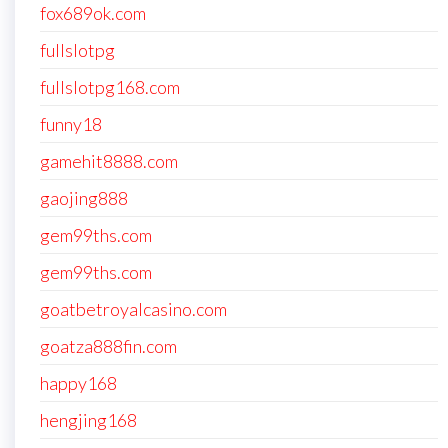
fox689ok.com
fullslotpg
fullslotpg168.com
funny18
gamehit8888.com
gaojing888
gem99ths.com
gem99ths.com
goatbetroyalcasino.com
goatza888fin.com
happy168
hengjing168