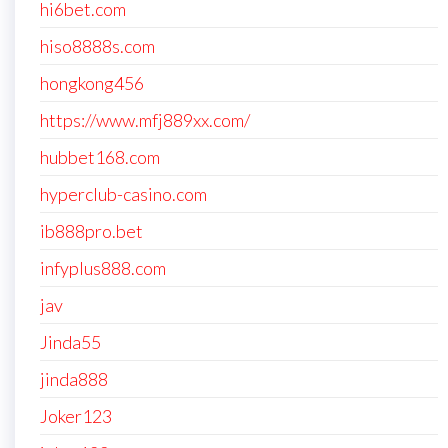
hi6bet.com
hiso8888s.com
hongkong456
https://www.mfj889xx.com/
hubbet168.com
hyperclub-casino.com
ib888pro.bet
infyplus888.com
jav
Jinda55
jinda888
Joker123