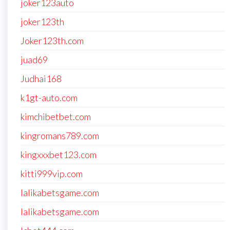
joker123auto
joker123th
Joker123th.com
juad69
Judhai168
k1gt-auto.com
kimchibetbet.com
kingromans789.com
kingxxxbet123.com
kitti999vip.com
lalikabetsgame.com
lalikabetsgame.com