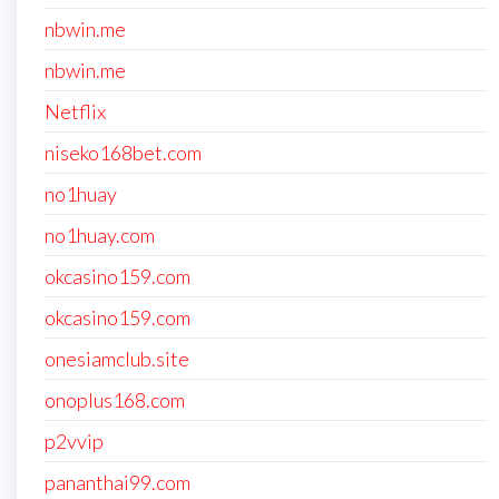
nbwin.me
nbwin.me
Netflix
niseko168bet.com
no1huay
no1huay.com
okcasino159.com
okcasino159.com
onesiamclub.site
onoplus168.com
p2vvip
pananthai99.com