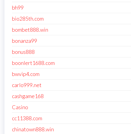
bh99
bio285th.com
bombet888.win
bonanza99
bonus888
boonlert1688.com
bwvip4.com
carlo999.net
cashgame168
Casino
cc11388.com
chinatown888.win