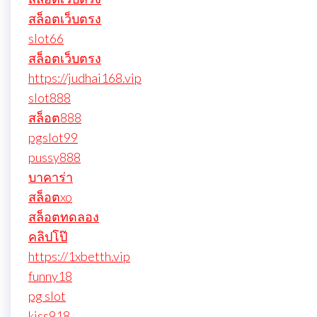
สล็อตเว็บตรง
slot66
สล็อตเว็บตรง
https://judhai168.vip
slot888
สล็อต888
pgslot99
pussy888
บาคาร่า
สล็อตxo
สล็อตทดลอง
คลิปโป๊
https://1xbetth.vip
funny18
pg slot
kiss918