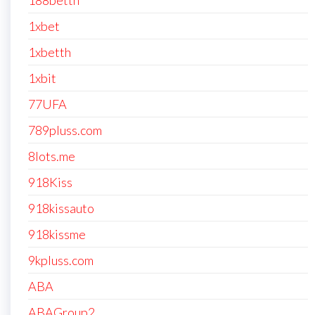
188betth
1xbet
1xbetth
1xbit
77UFA
789pluss.com
8lots.me
918Kiss
918kissauto
918kissme
9kpluss.com
ABA
ABAGroup2