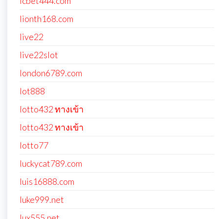
lcbet444.com
lionth168.com
live22
live22slot
london6789.com
lot888
lotto432 ทางเข้า
lotto432 ทางเข้า
lotto77
luckycat789.com
luis16888.com
luke999.net
lux555.net