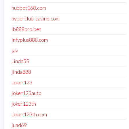
hubbet168.com
hyperclub-casino.com
ib888pro.bet
infyplus888.com
jav
Jinda55
jinda888
Joker123
joker123auto
joker123th
Joker123th.com
juad69