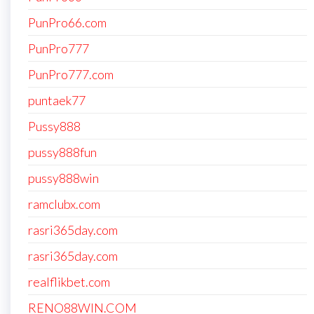
PunPro66.com
PunPro777
PunPro777.com
puntaek77
Pussy888
pussy888fun
pussy888win
ramclubx.com
rasri365day.com
rasri365day.com
realflikbet.com
RENO88WIN.COM