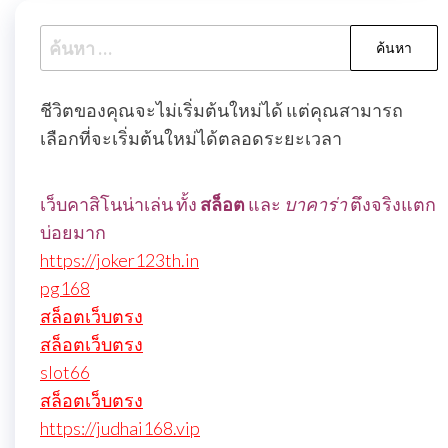
ค้นหา
สำหรับ:
ชีวิตของคุณจะไม่เริ่มต้นใหม่ได้ แต่คุณสามารถ
เลือกที่จะเริ่มต้นใหม่ได้ตลอดระยะเวลา
เว็บคาสิโนน่าเล่น ทั้ง
สล็อต
และ
บาคาร่า
ตึงจริงแตก
บ่อยมาก
https://joker123th.in
pg168
สล็อตเว็บตรง
สล็อตเว็บตรง
slot66
สล็อตเว็บตรง
https://judhai168.vip