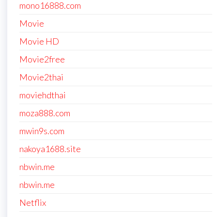
mono16888.com
Movie
Movie HD
Movie2free
Movie2thai
moviehdthai
moza888.com
mwin9s.com
nakoya1688.site
nbwin.me
nbwin.me
Netflix