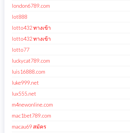
london6789.com
lot888
lotto432 ทางเข้า
lotto432 ทางเข้า
lotto77
luckycat789.com
luis16888.com
luke999.net
lux555.net
m4newonline.com
mac1bet789.com
macau69 สมัคร