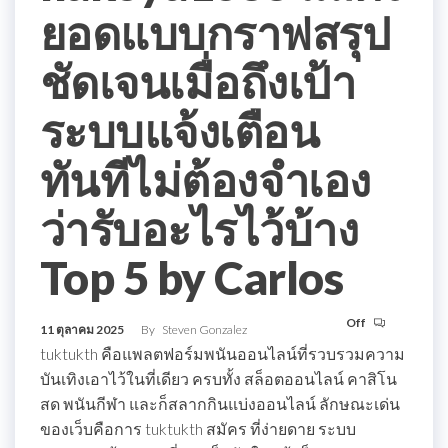
ยอดแบบกราฟสรุป
ชัดเจนเมื่อถึงเป้า
ระบบแจ้งเตือน
ทันทีไม่ต้องจำเอง
ว่ารับอะไรไว้บ้าง
Top 5 by Carlos
Off
11 ตุลาคม 2025
By
Steven Gonzalez
tuktukth คือแพลตฟอร์มพนันออนไลน์ที่รวบรวมความ
บันเทิงเอาไว้ในที่เดียว ครบทั้ง สล็อตออนไลน์ คาสิโน
สด พนันกีฬา และก็สลากกินแบ่งออนไลน์ ลักษณะเด่น
ของเว็บคือการ tuktukth สมัคร ที่ง่ายดาย ระบบ