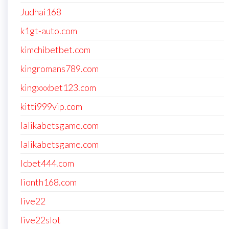
Judhai168
k1gt-auto.com
kimchibetbet.com
kingromans789.com
kingxxxbet123.com
kitti999vip.com
lalikabetsgame.com
lalikabetsgame.com
lcbet444.com
lionth168.com
live22
live22slot