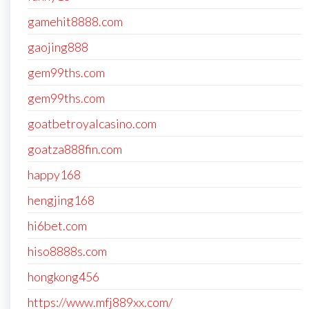
gamehit8888.com
gaojing888
gem99ths.com
gem99ths.com
goatbetroyalcasino.com
goatza888fin.com
happy168
hengjing168
hi6bet.com
hiso8888s.com
hongkong456
https://www.mfj889xx.com/