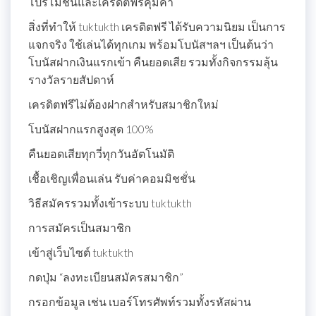
โปรโมชั่นและเครดิตฟรีคุ้มค่า
สิ่งที่ทำให้ tuktukth เครดิตฟรี ได้รับความนิยม เป็นการ
แจกจริง ใช้เล่นได้ทุกเกม พร้อมโบนัสฯลฯ เป็นต้นว่า
โบนัสฝากเงินแรกเข้า คืนยอดเสีย รวมทั้งกิจกรรมลุ้น
รางวัลรายสัปดาห์
เครดิตฟรีไม่ต้องฝากสำหรับสมาชิกใหม่
โบนัสฝากแรกสูงสุด 100%
คืนยอดเสียทุกวี่ทุกวันอัตโนมัติ
เชื้อเชิญเพื่อนเล่น รับค่าคอมมิชชั่น
วิธีสมัครรวมทั้งเข้าระบบ tuktukth
การสมัครเป็นสมาชิก
เข้าสู่เว็บไซต์ tuktukth
กดปุ่ม “ลงทะเบียนสมัครสมาชิก”
กรอกข้อมูล เช่น เบอร์โทรศัพท์รวมทั้งรหัสผ่าน