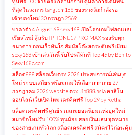
ทุนฟรี 100 จ่ายตรง กี่ล้านก็จ่าย คุ้มค่าการเดิมพัน
ที่สุดในวงการ tangtem168 ของรางวัลกำลังรอ
เจ้าของใหม่ 30 กรกฎา 2569
บาคาร่า 4 August 69 sexy168 เปิดโลกเกมไพ่สดแบบ
เรียลไทม์ ลุ้นรับ I PHONE17 PRO MAX รองรับทุก
ธนาคาร ถอนเร็วทันใจ สัมผัสโต๊ะสดระดับพรีเมียม
sexy168 เข้าเล่นวันนี้ รับโปรดีทันที Top 45 by Benito
Sexy168c.com
สล็อต888 สล็อตเว็บตรง 2026 ประสบการณ์เล่นยุค
ใหม่ ระบบเสถียร พร้อมเกมให้เลือกมากมาย 27
กรกฎาคม 2026 website ตรง Jin888.asia คาสิโน
ออนไลน์ เว็บเปิดใหม่ เครดิตฟรี Top 29 by Retha
สล็อตเครดิตฟรี ศูนย์รวมเกมยอดนิยมแห่งยุคใหม่
สมาชิกใหม่รับ 100% ทุนน้อย สอยเงินแสน จุดหมาย
ของสายเกมทั่วโลก สล็อตเครดิตฟรี สมัครไว้ก่อน คุ้ม