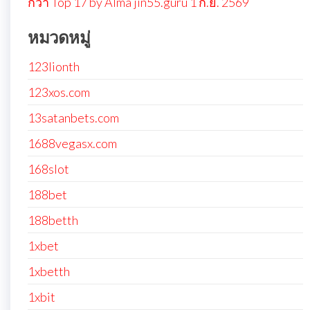
กว่า Top 17 by Alma jin55.guru 1 ก.ย. 2569
หมวดหมู่
123lionth
123xos.com
13satanbets.com
1688vegasx.com
168slot
188bet
188betth
1xbet
1xbetth
1xbit