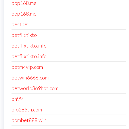
bbp168.me
bbp168.me
bestbet
betflixtikto
betflixtikto.info
betflixtikto.info
betm4vip.com
betwin6666.com
betworld369hot.com
bh99
bio285th.com
bombet888.win