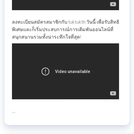
ลงทะเบียนสมัครสมาชิกกับ tuktukth วันนี้ เพื่อรับสิทธิ
พิเศษและก็เริ่มประสบการณ์การเดิมพันออนไลน์ที่
สนุกสนานรวมทั้งน่าระทึกใจที่สุด!
…