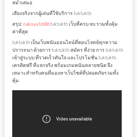
สม่ำเสมอ
เสียงจริงจากผู้เล่นที่ใช้บริการ tuktukth
สรุป:
nakoya1688
tuktukth เว็บที่ครบ จบ รวมทั้งคุ้ม
ค่าที่สุด
tuktukth เป็นเว็บพนันออนไลน์ที่ตอบโจทย์ทุกความ
ปรารถนา ด้วยการ tuktukth สมัคร ที่ง่าย การ tuktukth
เข้าสู่ระบบ ที่รวดเร็วทันใจ และโปรโมชั่น tuktukth
เครดิตฟรี ที่แจกจริง พร้อมเกมพนันหลายชนิด จึง
เหมาะสำหรับคนที่มองหาเว็บไซต์ที่ปลอดภัยรวมทั้ง
คุ้ม