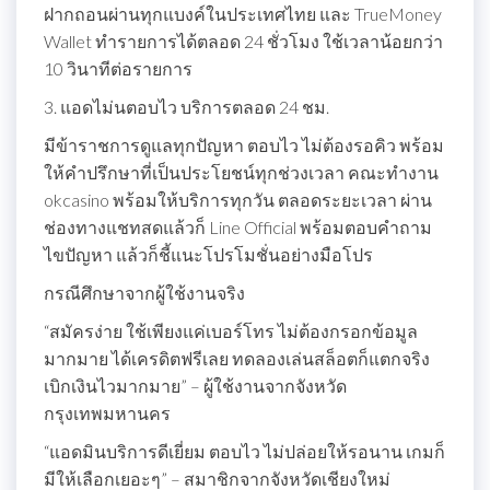
ฝากถอนผ่านทุกแบงค์ในประเทศไทย และ TrueMoney
Wallet ทำรายการได้ตลอด 24 ชั่วโมง ใช้เวลาน้อยกว่า
10 วินาทีต่อรายการ
3. แอดไม่นตอบไว บริการตลอด 24 ชม.
มีข้าราชการดูแลทุกปัญหา ตอบไว ไม่ต้องรอคิว พร้อม
ให้คำปรึกษาที่เป็นประโยชน์ทุกช่วงเวลา คณะทำงาน
okcasino พร้อมให้บริการทุกวัน ตลอดระยะเวลา ผ่าน
ช่องทางแชทสดแล้วก็ Line Official พร้อมตอบคำถาม
ไขปัญหา แล้วก็ชี้แนะโปรโมชั่นอย่างมือโปร
กรณีศึกษาจากผู้ใช้งานจริง
“สมัครง่าย ใช้เพียงแค่เบอร์โทร ไม่ต้องกรอกข้อมูล
มากมาย ได้เครดิตฟรีเลย ทดลองเล่นสล็อตก็แตกจริง
เบิกเงินไวมากมาย” – ผู้ใช้งานจากจังหวัด
กรุงเทพมหานคร
“แอดมินบริการดีเยี่ยม ตอบไว ไม่ปล่อยให้รอนาน เกมก็
มีให้เลือกเยอะๆ” – สมาชิกจากจังหวัดเชียงใหม่