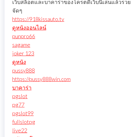
เว็บสล็อตและบาคาร่าของโครตดีเว็บนี้เล่นแล้วรวย
จัดๆ
https://918kissauto.tv
ดูหนังออนไลน์
punpro66
sagame
joker 123
ดูหนัง
pussy888
https://pussy888win.com
บาคาร่า
pgslot
pg77
pgslot99
fullslotpg
live22