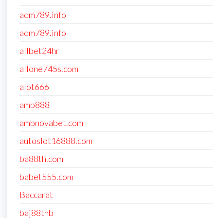
adm789.info
adm789.info
allbet24hr
allone745s.com
alot666
amb888
ambnovabet.com
autoslot16888.com
ba88th.com
babet555.com
Baccarat
baj88thb