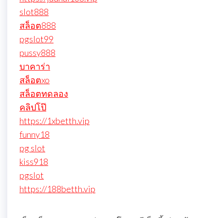
slot888
สล็อต888
pgslot99
pussy888
บาคาร่า
สล็อตxo
สล็อตทดลอง
คลิปโป๊
https://1xbetth.vip
funny18
pg slot
kiss918
pgslot
https://188betth.vip