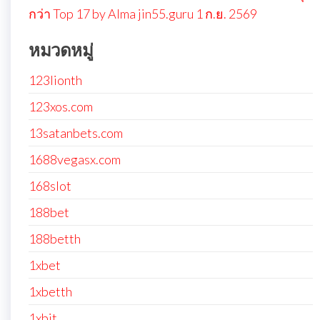
กว่า Top 17 by Alma jin55.guru 1 ก.ย. 2569
หมวดหมู่
123lionth
123xos.com
13satanbets.com
1688vegasx.com
168slot
188bet
188betth
1xbet
1xbetth
1xbit