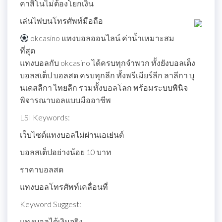
คาสิโนไม่ต้องโยกเงิน
เล่นไพ่บนโทรศัพท์มือถือ
okcasino แทงบอลออนไลน์ ค่าน้ำเหมาะสม
ที่สุด
แทงบอลกับ okcasino ได้ครบทุกจำพวก ทั้งยังบอลเต็ง
บอลสเต็ป บอลสด ครบทุกลีก ทั้งพรีเมียร์ลีก ลาลีกา บุ
นเดสลีกา ไทยลีก รวมทั้งบอลโลก พร้อมระบบพินิจ
พิจารณาบอลแบบมืออาชีพ
LSI Keywords:
เว็บไซต์แทงบอลไม่ผ่านเอเย่นต์
บอลสเต็ปอย่างน้อย 10 บาท
ราคาบอลสด
แทงบอลโทรศัพท์เคลื่อนที่
Keyword Suggest:
แทงบอลได้เงินจริง