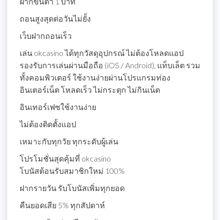
ฝากขั้นต่ำ 1 บาท
ถอนสูงสุดต่อวันไม่ยั้ง
เว็บฝากถอนเร็ว
เล่น okcasino ได้ทุกวัสดุอุปกรณ์ ไม่ต้องโหลดแอป
รองรับการเล่นผ่านมือถือ (iOS / Android), แท็บเล็ต รวม
ทั้งคอมพิวเตอร์ ใช้งานง่ายผ่านโปรแกรมท่อง
อินเตอร์เน็ต โหลดเร็ว ไม่กระตุก ไม่กินเน็ต
อินเทอร์เฟซใช้งานง่าย
ไม่ต้องติดตั้งแอป
เหมาะกับทุกวัย ทุกระดับผู้เล่น
โปรโมชั่นสุดคุ้มที่ okcasino
โบนัสต้อนรับสมาชิกใหม่ 100%
ฝากรายวัน รับโบนัสเพิ่มทุกยอด
คืนยอดเสีย 5% ทุกสัปดาห์