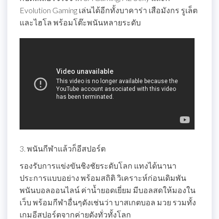
Evolution Gaming เล่นได้อีกทั้งบาคาร่า เสือมังกร รูเล็ต
และไฮโล พร้อมโต๊ะพนันหลายระดับ
3. พนันกีฬาแล้วก็อีสปอร์ต
รองรับการแข่งขันชิงชัยระดับโลก แทงได้นานา
ประการแบบอย่าง พร้อมสถิติ วิเคราะห์ก่อนเดิมพัน
พนันบอลออนไลน์ ค่าน้ำยอดเยี่ยม มีบอลสดให้มองใน
เว็บ พร้อมกีฬาอื่นๆดังเช่นว่า บาสเกตบอล มวย รวมทั้ง
เกมอีสปอร์ตจากค่ายดังทั่วทั้งโลก