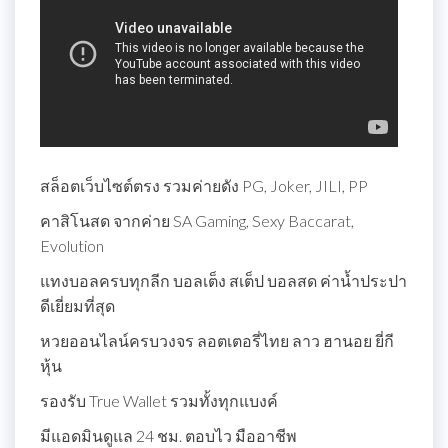
สล็อตเว็บไซต์ตรง รวมค่ายดัง PG, Joker, JILI, PP
คาสิโนสด จากค่าย SA Gaming, Sexy Baccarat,
Evolution
แทงบอลครบทุกลีก บอลเต็ง สเต็ป บอลสด ค่าน้ำประปา
ดีเยี่ยมที่สุด
หวยออนไลน์ครบวงจร ลอตเตอรี่ไทย ลาว ฮานอย ยี่กี
หุ้น
รองรับ True Wallet รวมทั้งทุกแบงค์
มีแอดมินดูแล 24 ชม. ตอบไว มืออาชีพ