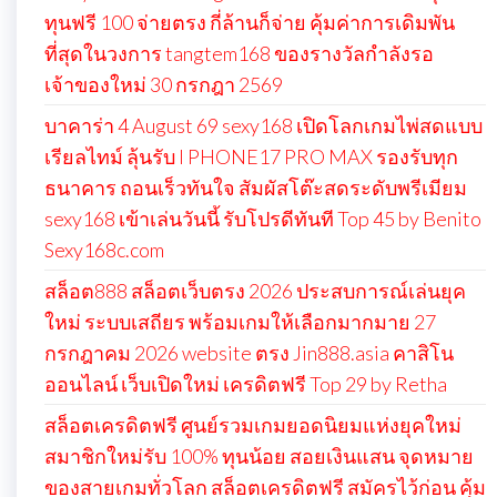
ทุนฟรี 100 จ่ายตรง กี่ล้านก็จ่าย คุ้มค่าการเดิมพัน
ที่สุดในวงการ tangtem168 ของรางวัลกำลังรอ
เจ้าของใหม่ 30 กรกฎา 2569
บาคาร่า 4 August 69 sexy168 เปิดโลกเกมไพ่สดแบบ
เรียลไทม์ ลุ้นรับ I PHONE17 PRO MAX รองรับทุก
ธนาคาร ถอนเร็วทันใจ สัมผัสโต๊ะสดระดับพรีเมียม
sexy168 เข้าเล่นวันนี้ รับโปรดีทันที Top 45 by Benito
Sexy168c.com
สล็อต888 สล็อตเว็บตรง 2026 ประสบการณ์เล่นยุค
ใหม่ ระบบเสถียร พร้อมเกมให้เลือกมากมาย 27
กรกฎาคม 2026 website ตรง Jin888.asia คาสิโน
ออนไลน์ เว็บเปิดใหม่ เครดิตฟรี Top 29 by Retha
สล็อตเครดิตฟรี ศูนย์รวมเกมยอดนิยมแห่งยุคใหม่
สมาชิกใหม่รับ 100% ทุนน้อย สอยเงินแสน จุดหมาย
ของสายเกมทั่วโลก สล็อตเครดิตฟรี สมัครไว้ก่อน คุ้ม