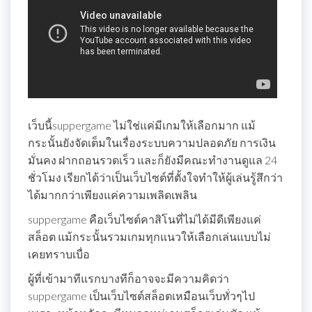
เว็บนี้suppergame ไม่ใช่แค่มีเกมให้เลือกมาก แม้
กระนั้นยังจัดเต็มในเรื่องระบบความปลอดภัย การเงิน
มั่นคง ฝากถอนรวดเร็ว และก็ยังมีคณะทำงานดูแล 24
ชั่วโมง เรียกได้ว่าเป็นเว็บไซต์ที่ตั้งใจทำให้ผู้เล่นรู้สึกว่า
ได้มากกว่าเพียงแค่ความเพลิดเพลิน
suppergame คือเว็บไซต์คาสิโนที่ไม่ได้มีดีเพียงแค่
สล็อต แม้กระนั้นรวมเกมทุกแนวให้เลือกเล่นแบบไม่
เคยทราบเบื่อ
ผู้ที่เข้ามาทีแรกบางทีก็อาจจะมีความคิดว่า
suppergame เป็นเว็บไซต์สล็อตเหมือนเว็บทั่วๆไป