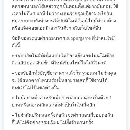
หลายหน บอกได้เลยว่าทุกขั้นตอนตั้งแต่ฝากยันถอน ใช้
เวลาไม่ถึง 1 นาที ไม่ว่าจะเล่นรุ่งอรุณ ตีสาม หรือวัน
หยุด ระบบก็ยังทำงานได้ปกติ ไม่มีดีเลย์ ไม่มีคำว่าค้าง
หรือแจ้งคอยแอดมินการันตีราวกับเว็บไซต์อื่น
ข้อดีของระบบฝากถอนจาก suppergame ที่น่าสนใจมี
ดังนี้
• ระบบอัตโนมัติเต็มแบบ ไม่ต้องแจ้งแอดไม่น ไม่ต้อง
ติดสลิป ยอดเงินเข้า-ดีไซน์เรียลไทม์ในไม่กี่วินาที
• รองรับอีกทั้งบัญชีธนาคารแล้วก็ทรูวอเลท ไม่ว่าคุณ
จะใช้ธนาคารไหนหรือเป็นสายวอเลทก็ใช้งานได้
สะดวกไม่ได้แตกต่างกัน
• ไม่มีอย่างต่ำสำหรับเพื่อการฝากถอน จะเริ่มด้วย 1
บาทหรือถอนหลักแสนก็ทำเป็นในไม่กี่คลิก
• ไม่จำกัดปริมาณครั้งต่อวัน จะฝากถอนกี่รอบต่อวัน
ก็ได้ ไม่คิดค่าธรรมเนียม ไม่ยั้งจำนวนครั้ง