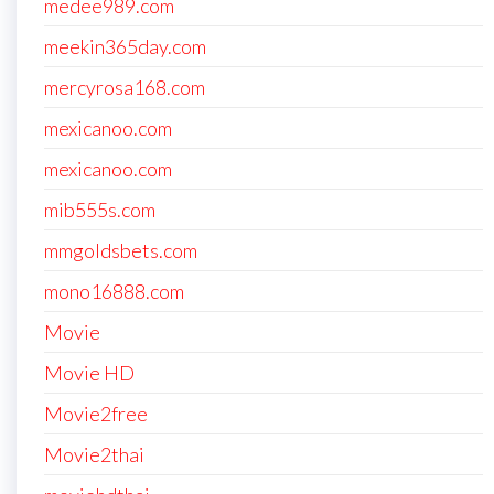
medee989.com
meekin365day.com
mercyrosa168.com
mexicanoo.com
mexicanoo.com
mib555s.com
mmgoldsbets.com
mono16888.com
Movie
Movie HD
Movie2free
Movie2thai