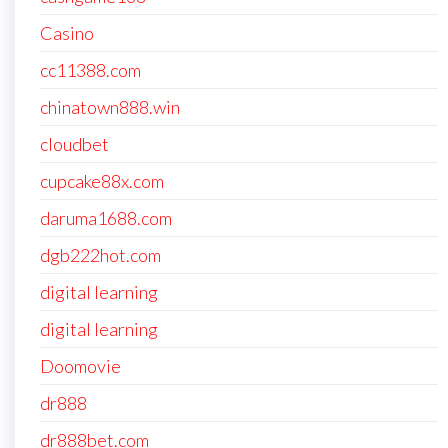
Casino
cc11388.com
chinatown888.win
cloudbet
cupcake88x.com
daruma1688.com
dgb222hot.com
digital learning
digital learning
Doomovie
dr888
dr888bet.com