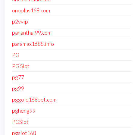
onoplus168.com
p2vvip
pananthai99.com
paramax1688.info
PG
PG Slot
pg77
pg99
pggold168bet.com
pgheng99
PGSlot
pgslot168