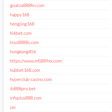
goatza888fin.com
happy168
hengjing168
hi6bet.com
hiso8888s.com
hongkong456
https://www.mfj889xx.com/
hubbet168.com
hyperclub-casino.com
ib888pro.bet
infyplus888.com
jav