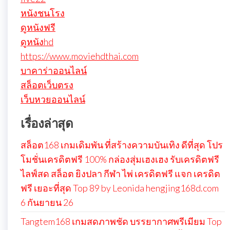
หนังชนโรง
ดูหนังฟรี
ดูหนังhd
https://www.moviehdthai.com
บาคาร่าออนไลน์
สล็อตเว็บตรง
เว็บหวยออนไลน์
เรื่องล่าสุด
สล็อต168 เกมเดิมพัน ที่สร้างความบันเทิง ดีที่สุด โปร
โมชั่นเครดิตฟรี 100% กล่องสุ่มเฮงเฮง รับเครดิตฟรี
ไลฟ์สด สล็อต ยิงปลา กีฬา ไพ่ เครดิตฟรี แจก เครดิต
ฟรี เยอะที่สุด Top 89 by Leonida hengjing168d.com
6 กันยายน 26
Tangtem168 เกมสดภาพชัด บรรยากาศพรีเมียม Top