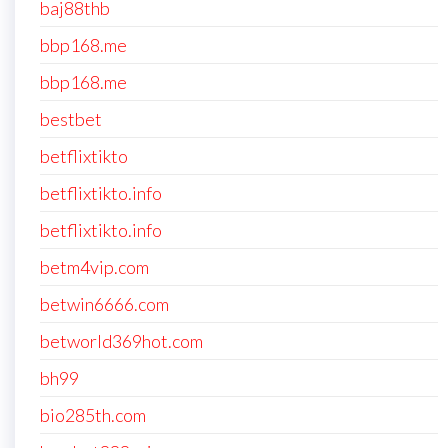
baj88thb
bbp168.me
bbp168.me
bestbet
betflixtikto
betflixtikto.info
betflixtikto.info
betm4vip.com
betwin6666.com
betworld369hot.com
bh99
bio285th.com