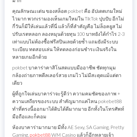
มาก
คุณลักษณะเด่น ของสล็อต pokbet คือ อัปเดตเกมใหม่
ไวมาก พวกเรามองเห็นเกมใหม่ใน TikTok ปุบปับ อีกไม่
กี่วันก็มีให้เล่นแล้วที่นี่ แล้วก็ที่สำคัญคือ ไม่ล็อคยูส ไม่
ปรับเรตหลอก ลองหมุนด้วยทุน 100 บาทยังได้กำไร 2-3
เท่าแบบไม่ต้องซื้อฟรีสปินเลยด้วยซ้ำ แถมยังมีระบบ
ระเบียบ ทดสอบเล่น ให้ทดลองก่อนชำระเงินจริงใน
หลายเกมอีกด้วย
pokbet บาคาร่าคาสิโนสดแบบมืออาชีพ ชัดทุกมุม
กล้องถ่ายภาพดีลเลอร์สวย เกมไว ไม่มีสะดุดแม้แต่ตา
เดียว
ผู้ที่ถูกใจเล่นบาคาร่าจะรู้ดีว่า ความคมชัดของภาพ +
ความเสถียรของระบบ สำคัญมากแค่ไหน pokebet88
ทำที่ตรงนี้ออกมาได้ดิบได้ดีมากมาย อีกทั้งในโทรศัพท์
มือถือและก็คอม
ห้องบาคาร่ามากมาย มีทั้ง AE Sexy, SA Gaming, Pretty
Gaming,
pokbet88
WM Casino แล้วก็อีกหลายเจ้า