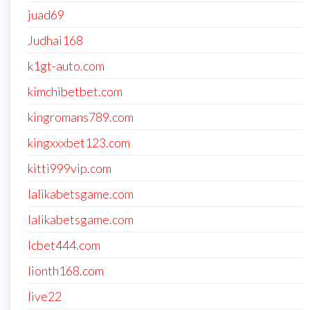
juad69
Judhai168
k1gt-auto.com
kimchibetbet.com
kingromans789.com
kingxxxbet123.com
kitti999vip.com
lalikabetsgame.com
lalikabetsgame.com
lcbet444.com
lionth168.com
live22