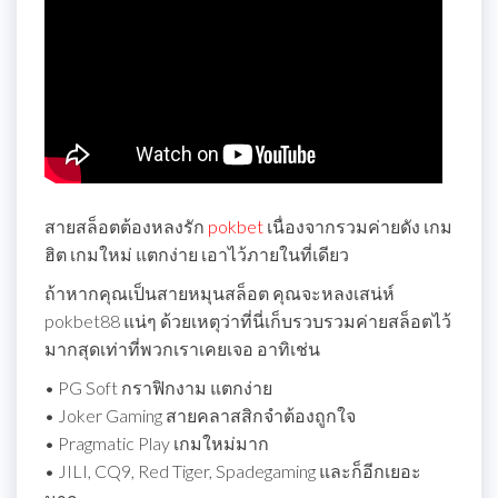
สายสล็อตต้องหลงรัก
pokbet
เนื่องจากรวมค่ายดัง เกม
ฮิต เกมใหม่ แตกง่าย เอาไว้ภายในที่เดียว
ถ้าหากคุณเป็นสายหมุนสล็อต คุณจะหลงเสน่ห์
pokbet88 แน่ๆ ด้วยเหตุว่าที่นี่เก็บรวบรวมค่ายสล็อตไว้
มากสุดเท่าที่พวกเราเคยเจอ อาทิเช่น
• PG Soft กราฟิกงาม แตกง่าย
• Joker Gaming สายคลาสสิกจำต้องถูกใจ
• Pragmatic Play เกมใหม่มาก
• JILI, CQ9, Red Tiger, Spadegaming และก็อีกเยอะ