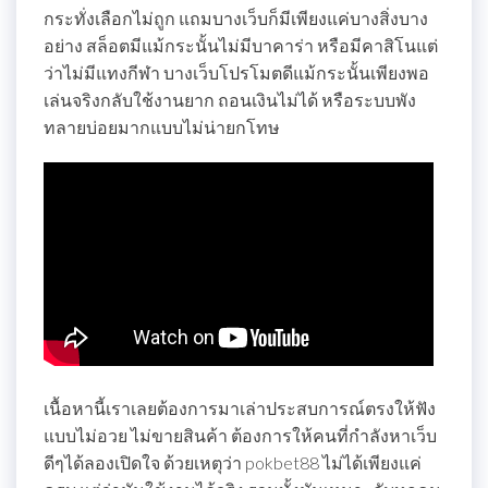
กระทั่งเลือกไม่ถูก แถมบางเว็บก็มีเพียงแค่บางสิ่งบาง
อย่าง สล็อตมีแม้กระนั้นไม่มีบาคาร่า หรือมีคาสิโนแต่
ว่าไม่มีแทงกีฬา บางเว็บโปรโมตดีแม้กระนั้นเพียงพอ
เล่นจริงกลับใช้งานยาก ถอนเงินไม่ได้ หรือระบบพัง
ทลายบ่อยมากแบบไม่น่ายกโทษ
เนื้อหานี้เราเลยต้องการมาเล่าประสบการณ์ตรงให้ฟัง
แบบไม่อวย ไม่ขายสินค้า ต้องการให้คนที่กำลังหาเว็บ
ดีๆได้ลองเปิดใจ ด้วยเหตุว่า pokbet88 ไม่ได้เพียงแค่