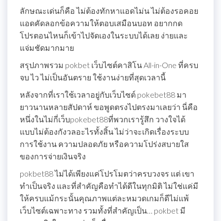
ลักษณะเด่นก็คือ ไม่ต้องทักหาแอดไม่น ไม่ต้องรอคอย
แอดคัดลอกข้อความให้ตอบเสมือนบอท อยากกด
โปรตอนไหนก็เข้าไปจัดเองในระบบได้เลย ง่ายและ
แจ่มชัดมากมาย
สรุปภาพรวม pokbet เว็บไซต์คาสิโน All-in-One ที่ครบ
จบ ไว ไม่เป็นอันตราย ใช้งานง่ายที่สุดเวลานี้
หลังจากที่เราใช้เวลาอยู่กับเว็บไซต์ pokebet88 มา
ยาวนานหลายสัปดาห์ ขอพูดตรงไปตรงมาเลยว่า นี่คือ
หนึ่งในไม่กี่เว็บpokebet88ที่พวกเรารู้สึก วางใจได้
แบบไม่ต้องกังวลอะไรทั้งสิ้น ไม่ว่าจะเกิดเรื่องระบบ
การใช้งาน ความปลอดภัย หรือความโปร่งสบายใส
ของการจ่ายเงินจริง
pokbet88 ไม่ได้เพียงแค่โปรโมตว่าครบวงจร แต่ เขา
ทำเป็นจริง และที่สำคัญคือทำได้ดีในทุกมิติ ไม่ใช่แค่มี
ให้ครบแม้กระนั้นคุณภาพแต่ละหมวดเกมก็ดีไม่แพ้
เว็บไซต์เฉพาะทาง รวมทั้งที่สำคัญเป็น… pokbet มี