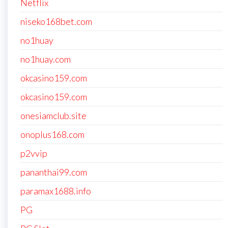
Netflix
niseko168bet.com
no1huay
no1huay.com
okcasino159.com
okcasino159.com
onesiamclub.site
onoplus168.com
p2vvip
pananthai99.com
paramax1688.info
PG