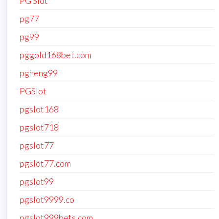
PG Slot
pg77
pg99
pggold168bet.com
pgheng99
PGSlot
pgslot168
pgslot718
pgslot77
pgslot77.com
pgslot99
pgslot9999.co
pgslot999bets.com