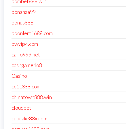
bombet888.win
bonanza99
bonus888
boonlert1688.com
bwvip4.com
carlo999.net
cashgame168
Casino
cc11388.com
chinatown888.win
cloudbet
cupcake88x.com