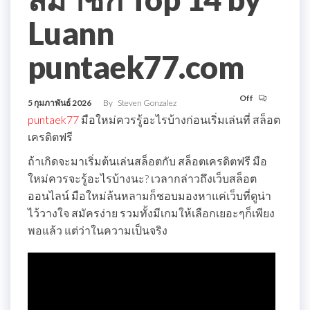
Luann
puntaek77.com
Off
5 กุมภาพันธ์ 2026
By
Steven Gonzalez
puntaek77
มือใหม่ควรรู้อะไรบ้างก่อนเริ่มเล่นที่ สล็อต
เครดิตฟรี
ถ้าเกิดจะมาเริ่มต้นเล่นสล็อตกับ สล็อตเครดิตฟรี มือ
ใหม่ควรจะรู้อะไรบ้างนะ? เวลากล่าวถึงเว็บสล็อต
ออนไลน์ มือใหม่ล้นหลามก็ชอบมองหาแค่เว็บที่ดูน่า
ไว้วางใจ สมัครง่าย รวมทั้งมีเกมให้เลือกเยอะๆก็เพียง
พอแล้ว แต่ว่าในความเป็นจริง