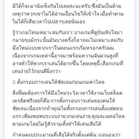
มิได้ก็จะมานั่งเซ็งกันไปเลยล่ะนะครับ ซึ่งมันเป็นด้วย
เหตุว่าพวกเขาไม่ได้อ่านเงื่อนไขให้เข้าใจ เมื่อทำตาม
ไม่ได้ก็เสียเวลาไปเปล่าๆเลยนั่นเอง
รู้ว่าเกมไหนเหมาะสมกับเรา: บางเกมที่ดูบันเทิงใจมา
กมายๆแม้กระนั้นมันบางครั้งก็อาจจะไม่เหมาะสมกับ
มือใหม่แบบพวกเราในตอนแรกเริ่มหรอกครับผม
เนื่องจากเกมเหล่านี้อาจมาพร้อมความผันผวนสูงที่
อาจทำให้พวกเราเล่นได้ยากขึ้น โดยเหตุนี้ เลือกเกมที่
เล่นง่ายไว้ก่อนดียิ่งกว่า
3. ตั้งกรอบการเล่นให้ชัดเจนก่อนเกมพาไหล
สิ่งที่ผมต้องการให้มือใหม่ระวังเวลาใช้งานเว็บสล็อต
เครดิตฟรีเลยก็คือ การตั้งกรอบการเล่นของตนให้
ชัดเจน เนื่องจากถ้าคุณไม่ตั้งกรอบการเล่นตั้งแต่ตอน
แรก เพียงพอพบระบบง่าย เกมเล่นง่าย คุณจะเผลอไหล
ตามเกมโดยไม่รู้ตัวรวมทั้งทำให้เล่นเสียได้
กำหนดงบประมาณที่เสียได้จริงตั้งแต่ต้น: แน่นอนว่า