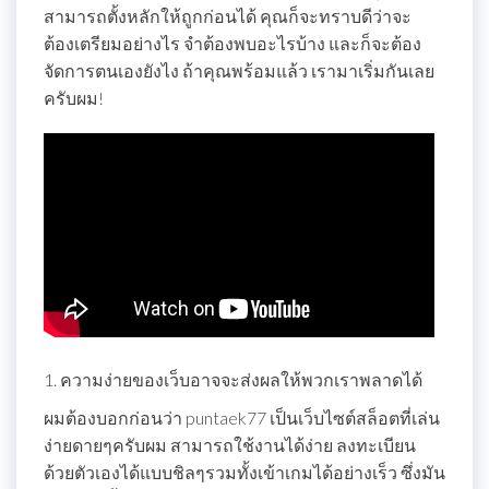
สามารถตั้งหลักให้ถูกก่อนได้ คุณก็จะทราบดีว่าจะ
ต้องเตรียมอย่างไร จำต้องพบอะไรบ้าง และก็จะต้อง
จัดการตนเองยังไง ถ้าคุณพร้อมแล้ว เรามาเริ่มกันเลย
ครับผม!
1. ความง่ายของเว็บอาจจะส่งผลให้พวกเราพลาดได้
ผมต้องบอกก่อนว่า puntaek77 เป็นเว็บไซต์สล็อตที่เล่น
ง่ายดายๆครับผม สามารถใช้งานได้ง่าย ลงทะเบียน
ด้วยตัวเองได้แบบชิลๆรวมทั้งเข้าเกมได้อย่างเร็ว ซึ่งมัน