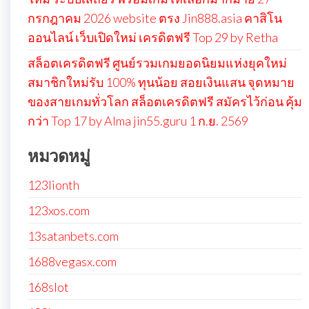
กรกฎาคม 2026 website ตรง Jin888.asia คาสิโน
ออนไลน์ เว็บเปิดใหม่ เครดิตฟรี Top 29 by Retha
สล็อตเครดิตฟรี ศูนย์รวมเกมยอดนิยมแห่งยุคใหม่
สมาชิกใหม่รับ 100% ทุนน้อย สอยเงินแสน จุดหมาย
ของสายเกมทั่วโลก สล็อตเครดิตฟรี สมัครไว้ก่อน คุ้ม
กว่า Top 17 by Alma jin55.guru 1 ก.ย. 2569
หมวดหมู่
123lionth
123xos.com
13satanbets.com
1688vegasx.com
168slot