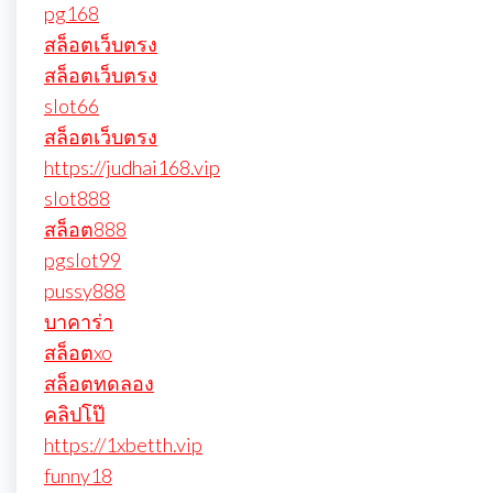
pg168
สล็อตเว็บตรง
สล็อตเว็บตรง
slot66
สล็อตเว็บตรง
https://judhai168.vip
slot888
สล็อต888
pgslot99
pussy888
บาคาร่า
สล็อตxo
สล็อตทดลอง
คลิปโป๊
https://1xbetth.vip
funny18