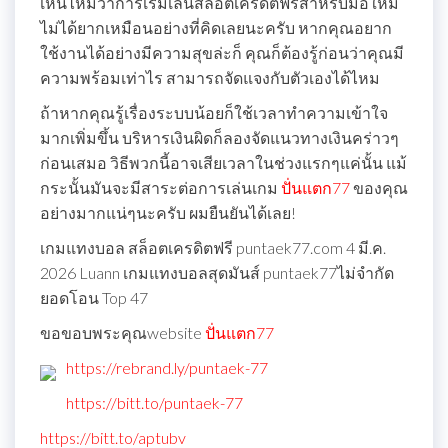
เห็นไหมว่าการเริ่มเล่นสล็อตเครดิตฟรีสำหรับมือใหม่
ไม่ได้ยากเหมือนอย่างที่คิดเลยนะครับ หากคุณอยาก
ใช้งานได้อย่างมีความสุขล่ะก็ คุณก็ต้องรู้ก่อนว่าคุณมี
ความพร้อมเท่าไร สามารถจัดแจงกับตัวเองได้ไหม
ถ้าหากคุณรู้เรื่องระบบน้อยก็ใช้เวลาทำความเข้าใจ
มากเพิ่มขึ้น บริหารเงินผิดก็ลองจัดแนวทางเงินคร่าวๆ
ก่อนเสมอ วิธีพวกนี้อาจเสียเวลาในช่วงแรกๆแค่นั้น แม้
กระนั้นมันจะมีสาระต่อการเล่นเกม
ปั่นแตก77
ของคุณ
อย่างมากแน่ๆนะครับ ผมยืนยันได้เลย!
เกมแทงบอล สล็อตเครดิตฟรี puntaek77.com 4 มี.ค.
2026 Luann เกมแทงบอลสุดมันส์ puntaek77ไม่จำกัด
ยอดโอน Top 47
ขอขอบพระคุณwebsite
ปั่นแตก77
https://rebrand.ly/puntaek-77
https://bitt.to/puntaek-77
https://bitt.to/aptubv