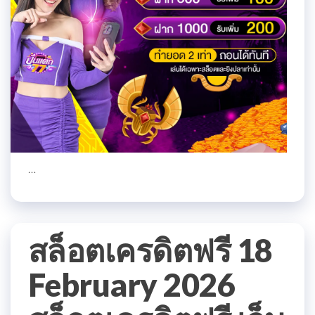
…
สล็อตเครดิตฟรี 18
February 2026