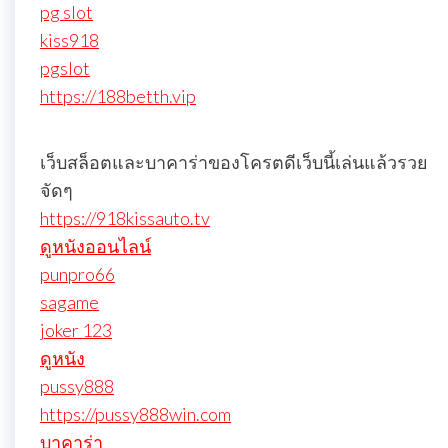
pg slot
kiss918
pgslot
https://188betth.vip
เว็บสล็อตและบาคาร่าของโครตดีเว็บนี้เล่นแล้วรวย
จัดๆ
https://918kissauto.tv
ดูหนังออนไลน์
punpro66
sagame
joker 123
ดูหนัง
pussy888
https://pussy888win.com
บาคาร่า