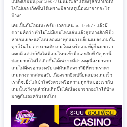
แปลงเกมบน puntaek77 เป็นประจำแต่ยิ่งรู้สึกหาเกมที่
ใช่ไม่เจอ เกิดขึ้นได้เพราะมีสาเหตุเนื่องมาจากอะไร
บ้าง?
เคยเป็นกันไหมนะครับ? เวลาเล่น puntaek77 แล้วมี
ความคิดว่า ทำไมไม่มีเกมไหนเล่นแล้วสุดทางสักที ยิ่ง
หาเกมเยอะแค่ไหน ลองมาทุกแนว เปลี่ยนแปลงเกมกัน
ทุกวี่วัน ไม่ว่าจะเกมดัง เกมใหม่ หรือเกมที่ผู้อื่นบอกว่า
แตกดี แต่ว่าก็ยังไม่มีเกมไหนเข้ามือเลยสักที ปัญหานี้
บ่อยมากก็ไม่ได้เกิดขึ้นได้เพราะมีสาเหตุเนื่องมาจาก
เกมไม่ดีหรอกนะครับ แต่มันเกิดจากวิธีที่พวกเราหา
เกมต่างหากล่ะขอรับ เนื่องจากยิ่งเปลี่ยนแปลงเกมเร็ว
เราก็จะยิ่งไม่เข้าใจจังหวะหรือความถูกกันของเรากับ
เกมนั้นจริงๆแล้วมันเกิดขึ้นได้เนื่องมาจากอะไรได้บ้าง
มาดูกันเลยครับ เลทโก!