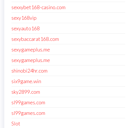
sexxybet168-casino.com
sexy168vip
sexyauto168
sexybaccarat168.com
sexygameplus.me
sexygameplus.me
shinobi24hr.com
six9game.win
sky2899.com
sl99games.com
sl99games.com
Slot