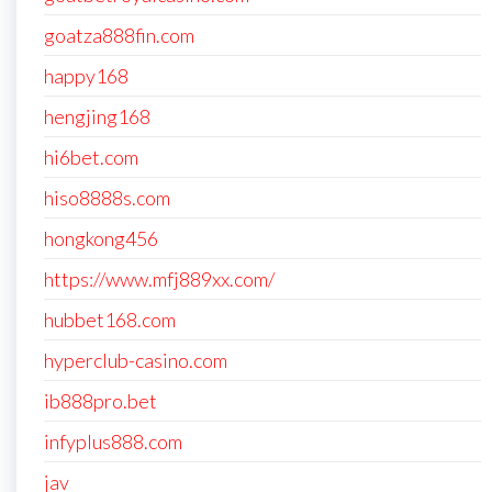
goatza888fin.com
happy168
hengjing168
hi6bet.com
hiso8888s.com
hongkong456
https://www.mfj889xx.com/
hubbet168.com
hyperclub-casino.com
ib888pro.bet
infyplus888.com
jav