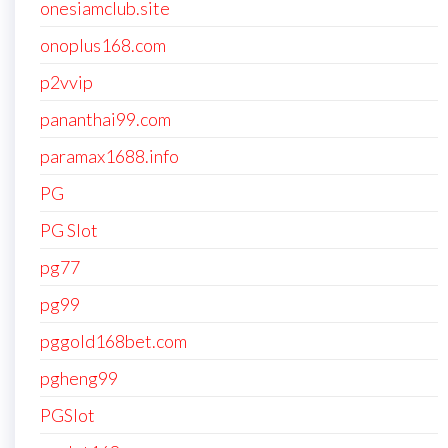
onesiamclub.site
onoplus168.com
p2vvip
pananthai99.com
paramax1688.info
PG
PG Slot
pg77
pg99
pggold168bet.com
pgheng99
PGSlot