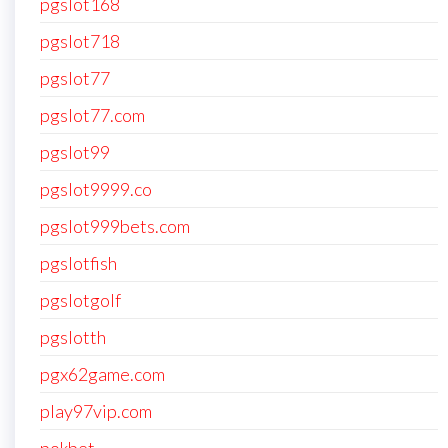
pgslot168
pgslot718
pgslot77
pgslot77.com
pgslot99
pgslot9999.co
pgslot999bets.com
pgslotfish
pgslotgolf
pgslotth
pgx62game.com
play97vip.com