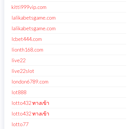
kitti999vip.com
lalikabetsgame.com
lalikabetsgame.com
lcbet444.com
lionth168.com
live22
live22slot
london6789.com
lot888
lotto432 ทางเข้า
lotto432 ทางเข้า
lotto77