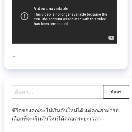
…
ค้นหา
สำหรับ:
ชีวิตของคุณจะไม่เริ่มต้นใหม่ได้ แต่คุณสามารถ
เลือกที่จะเริ่มต้นใหม่ได้ตลอดระยะเวลา