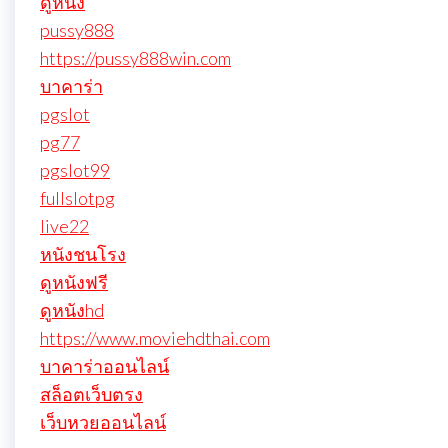
ดูหนัง
pussy888
https://pussy888win.com
บาคาร่า
pgslot
pg77
pgslot99
fullslotpg
live22
หนังชนโรง
ดูหนังฟรี
ดูหนังhd
https://www.moviehdthai.com
บาคาร่าออนไลน์
สล็อตเว็บตรง
เว็บหวยออนไลน์