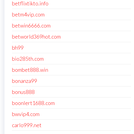
betflixtikto.info
betm4vip.com
betwin6666.com
betworld369hot.com
bh99
bio285th.com
bombet888.win
bonanza99
bonus888
boonlert1688.com
bwvip4.com
carlo999.net