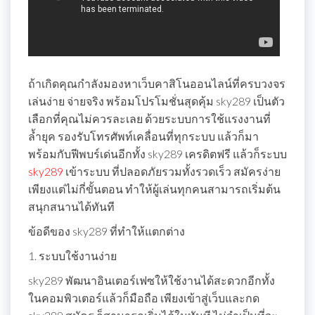
ถ้าเกิดคุณกำลังมองหาเว็บคาสิโนออนไลน์ที่ครบวงจร
เล่นง่าย จ่ายจริง พร้อมโปรโมชั่นสุดคุ้ม sky289 เป็นตัว
เลือกที่คุณไม่ควรละเลย ด้วยระบบการใช้แรงงานที่
ล้ำยุค รองรับโทรศัพท์เคลื่อนที่ทุกระบบ แล้วก็มา
พร้อมกับฟีพบร์เด่นอีกทั้ง sky289 เครดิตฟรี แล้วก็ระบบ
sky289
เข้าระบบ ที่ปลอดภัยรวมทั้งรวดเร็ว สมัครง่าย
เพียงแต่ไม่กี่ขั้นตอน ทำให้ผู้เล่นทุกคนสามารถเริ่มต้น
สนุกสนานได้ทันที
ข้อดีของ sky289 ที่ทำให้แตกต่าง
1. ระบบใช้งานง่าย
sky289 พัฒนาอินเตอร์เฟซให้ใช้งานได้สะดวกอีกทั้ง
ในคอมพิวเตอร์แล้วก็มือถือ เพียงเข้าสู่เว็บและกด