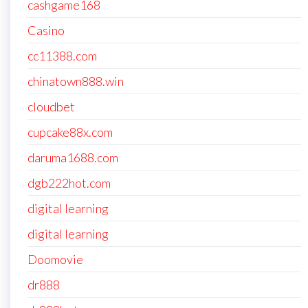
cashgame168
Casino
cc11388.com
chinatown888.win
cloudbet
cupcake88x.com
daruma1688.com
dgb222hot.com
digital learning
digital learning
Doomovie
dr888