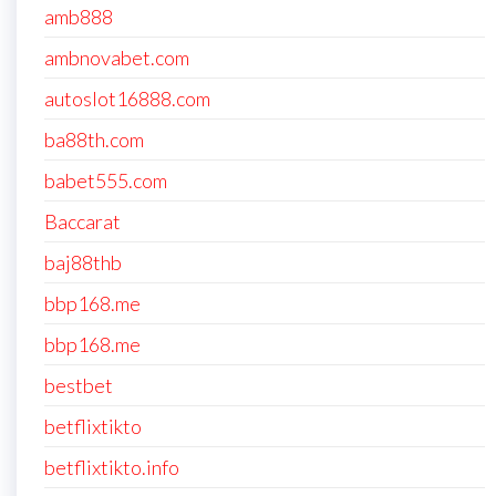
amb888
ambnovabet.com
autoslot16888.com
ba88th.com
babet555.com
Baccarat
baj88thb
bbp168.me
bbp168.me
bestbet
betflixtikto
betflixtikto.info