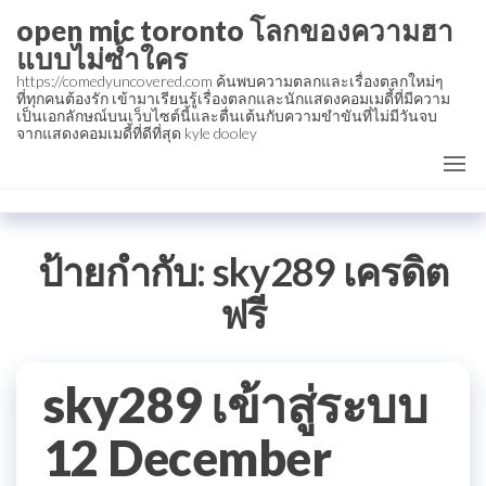
Skip
open mic toronto โลกของความฮา
to
แบบไม่ซ้ำใคร
the
https://comedyuncovered.com ค้นพบความตลกและเรื่องตลกใหม่ๆ
ที่ทุกคนต้องรัก เข้ามาเรียนรู้เรื่องตลกและนักแสดงคอมเมดี้ที่มีความ
content
เป็นเอกลักษณ์บนเว็บไซต์นี้และตื่นเต้นกับความขำขันที่ไม่มีวันจบ
จากแสดงคอมเมดี้ที่ดีที่สุด kyle dooley
ป้ายกำกับ:
sky289 เครดิต
ฟรี
sky289 เข้าสู่ระบบ
12 December