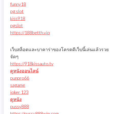
funny18
pg slot
kiss918
pgslot
https://188betth.vip
เว็บสล็อตและบาคาร่าของโครตดีเว็บนี้เล่นแล้วรวย
จัดๆ
https://918kissauto.tv
ดูหนังออนไลน์
punpro66
sagame
joker 123
ดูหนัง
pussy888
https://pussy888win.com