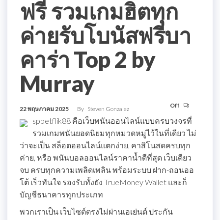
ฟรี รวมเกมฮิตทุก
ค่ายรับโบนัสฟรีบา
คาร่า Top 2 by
Murray
Off
22 พฤษภาคม 2025
By
Steven Gonzalez
spbetflik88 คือเว็บพนันออนไลน์แบบครบวงจรที่
รวมเกมพนันยอดนิยมทุกหมวดหมู่ไว้ในที่เดียว ไม่
ว่าจะเป็น สล็อตออนไลน์แตกง่าย, คาสิโนสดครบทุก
ค่าย, หรือ พนันบอลออนไลน์ราคาน้ำดีที่สุด เว็บเดียว
จบ ครบทุกความเพลิดเพลิน พร้อมระบบ ฝาก-ถอนออ
โต้ เร็วทันใจ รองรับทั้งยัง TrueMoney Wallet และก็
บัญชีธนาคารทุกประเภท
พวกเราเป็น เว็บไซต์ตรงไม่ผ่านเอเย่นต์ ประกัน