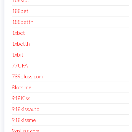
168slot
188bet
188betth
1xbet
1xbetth
1xbit
77UFA
789pluss.com
8lots.me
918Kiss
918kissauto
918kissme
9kpluss.com