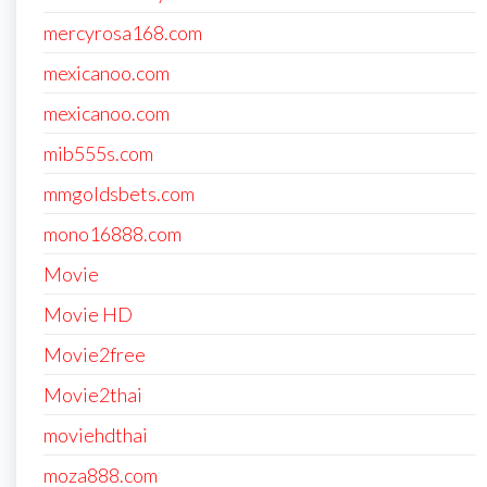
mercyrosa168.com
mexicanoo.com
mexicanoo.com
mib555s.com
mmgoldsbets.com
mono16888.com
Movie
Movie HD
Movie2free
Movie2thai
moviehdthai
moza888.com