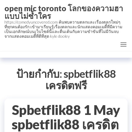
Skip
open mic toronto โลกของความฮา
to
แบบไม่ซ้ำใคร
the
https://comedyuncovered.com ค้นพบความตลกและเรื่องตลกใหม่ๆ
ที่ทุกคนต้องรัก เข้ามาเรียนรู้เรื่องตลกและนักแสดงคอมเมดี้ที่มีความ
content
เป็นเอกลักษณ์บนเว็บไซต์นี้และตื่นเต้นกับความขำขันที่ไม่มีวันจบ
จากแสดงคอมเมดี้ที่ดีที่สุด kyle dooley
ป้ายกำกับ:
spbetflik88
เครดิตฟรี
Spbetflik88 1 May
spbetflik88 เครดิต