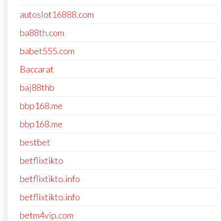
autoslot16888.com
ba88th.com
babet555.com
Baccarat
baj88thb
bbp168.me
bbp168.me
bestbet
betflixtikto
betflixtikto.info
betflixtikto.info
betm4vip.com