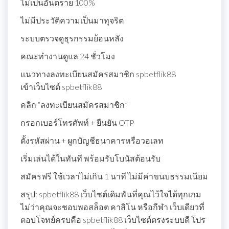
ไม่เป็นอันตราย 100%
ไม่มีประวัติความเป็นมาทุจริต
ระบบตรวจดูธุรกรรมย้อนหลัง
คณะทำงานดูแล 24 ชั่วโมง
แนวทางลงทะเบียนสมัครสมาชิก spbetflik88
เข้าเว็บไซต์ spbetflik88
คลิก “ลงทะเบียนสมัครสมาชิก”
กรอกเบอร์โทรศัพท์ + ยืนยัน OTP
ตั้งรหัสผ่าน + ผูกบัญชีธนาคารหรือวอเลท
เริ่มเล่นได้ในทันที พร้อมรับโบนัสต้อนรับ
สมัครฟรี ใช้เวลาไม่เกิน 1 นาที ไม่มีค่าขนบธรรมเนียม
สรุป: spbetflik88 เว็บไซต์เดิมพันที่คุณไว้ใจได้ทุกเกม
ไม่ว่าคุณจะชอบพอสล็อต คาสิโน หรือกีฬา เว็บเดียวที่
ตอบโจทย์ครบคือ spbetflik88 เว็บไซต์ตรงระบบดี โปร