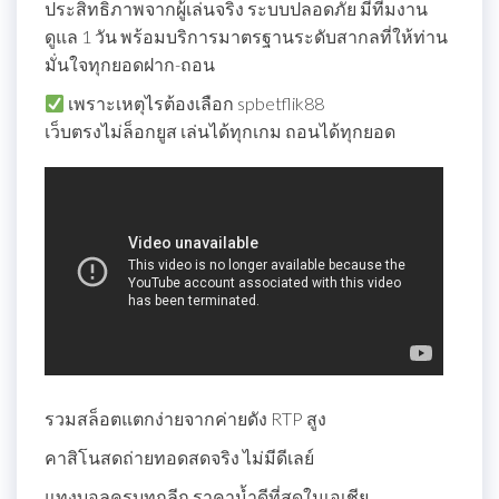
ประสิทธิภาพจากผู้เล่นจริง ระบบปลอดภัย มีทีมงาน
ดูแล 1 วัน พร้อมบริการมาตรฐานระดับสากลที่ให้ท่าน
มั่นใจทุกยอดฝาก-ถอน
เพราะเหตุไรต้องเลือก spbetflik88
เว็บตรงไม่ล็อกยูส เล่นได้ทุกเกม ถอนได้ทุกยอด
รวมสล็อตแตกง่ายจากค่ายดัง RTP สูง
คาสิโนสดถ่ายทอดสดจริง ไม่มีดีเลย์
แทงบอลครบทุกลีก ราคาน้ำดีที่สุดในเอเชีย