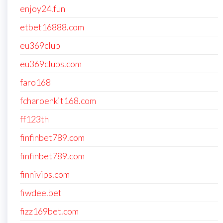
enjoy24.fun
etbet16888.com
eu369club
eu369clubs.com
faro168
fcharoenkit168.com
ff123th
finfinbet789.com
finfinbet789.com
finnivips.com
fiwdee.bet
fizz169bet.com