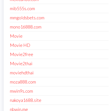
mib555s.com
mmgoldsbets.com
mono16888.com
Movie
Movie HD
Movie2free
Movie2thai
moviehdthai
moza888.com
mwin9s.com
nakoya1688.site
nbwin.me