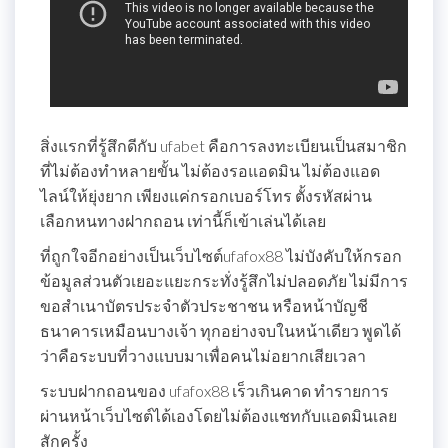
สิ่งแรกที่รู้สึกดีกับ ufabet คือการลงทะเบียนเป็นสมาชิก
ที่ไม่ต้องทำหลายขั้น ไม่ต้องรอแอดมิน ไม่ต้องแอด
ไลน์ให้ยุ่งยาก เพียงแค่กรอกเบอร์โทร ตั้งรหัสผ่าน
เลือกหนทางฝากถอน เท่านี้ก็เข้าเล่นได้เลย
ที่ถูกใจอีกอย่างเป็นเว็บไซต์ufafox88 ไม่บังคับให้กรอก
ข้อมูลส่วนตัวเยอะแยะกระทั่งรู้สึกไม่ปลอดภัย ไม่มีการ
ขอสำเนาบัตรประจำตัวประชาชน หรือหน้าบัญชี
ธนาคารเหมือนบางเจ้า ทุกอย่างจบในหน้าเดียว พูดได้
ว่าคือระบบที่วางแบบมาเพื่อคนไม่อยากเสียเวลา
ระบบฝากถอนของ ufafox88 เร็วเกินคาด ทำรายการ
ผ่านหน้าเว็บไซต์ได้เองโดยไม่ต้องแชทกับแอดมินเลย
สักครั้ง