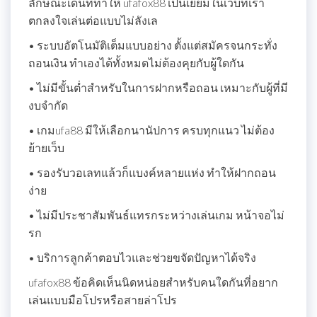
ลักษณะเด่นที่ทำให้ ufafox88 เป็นเยี่ยมในเว็บที่เรา
ตกลงใจเล่นต่อแบบไม่ลังเล
• ระบบอัตโนมัติเต็มแบบอย่าง ตั้งแต่สมัครจนกระทั่ง
ถอนเงิน ทำเองได้ทั้งหมดไม่ต้องคุยกับผู้ใดกัน
• ไม่มีขั้นต่ำสำหรับในการฝากหรือถอน เหมาะกับผู้ที่มี
งบจำกัด
• เกมufa88 มีให้เลือกนานัปการ ครบทุกแนว ไม่ต้อง
ย้ายเว็บ
• รองรับวอเลทแล้วก็แบงค์หลายแห่ง ทำให้ฝากถอน
ง่าย
• ไม่มีประชาสัมพันธ์แทรกระหว่างเล่นเกม หน้าจอไม่
รก
• บริการลูกค้าตอบไวและช่วยขจัดปัญหาได้จริง
ufafox88 ข้อคิดเห็นนิดหน่อยสำหรับคนใดกันที่อยาก
เล่นแบบมือโปรหรือสายล่าโปร