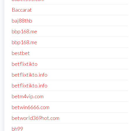
Baccarat
baj88thb
bbp168.me
bbp168.me
bestbet
betflixtikto
betflixtikto.info
betflixtikto.info
betm4vip.com
betwin6666.com
betworld369hot.com
bh99