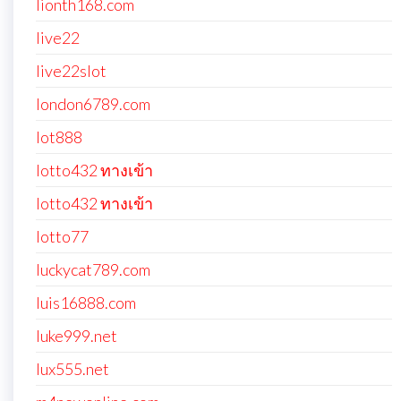
lionth168.com
live22
live22slot
london6789.com
lot888
lotto432 ทางเข้า
lotto432 ทางเข้า
lotto77
luckycat789.com
luis16888.com
luke999.net
lux555.net