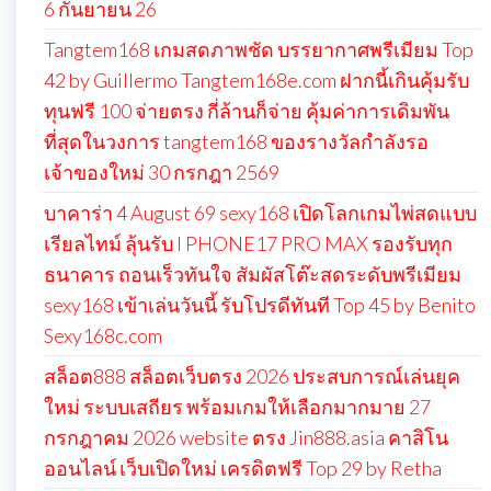
6 กันยายน 26
Tangtem168 เกมสดภาพชัด บรรยากาศพรีเมียม Top
42 by Guillermo Tangtem168e.com ฝากนี้เกินคุ้มรับ
ทุนฟรี 100 จ่ายตรง กี่ล้านก็จ่าย คุ้มค่าการเดิมพัน
ที่สุดในวงการ tangtem168 ของรางวัลกำลังรอ
เจ้าของใหม่ 30 กรกฎา 2569
บาคาร่า 4 August 69 sexy168 เปิดโลกเกมไพ่สดแบบ
เรียลไทม์ ลุ้นรับ I PHONE17 PRO MAX รองรับทุก
ธนาคาร ถอนเร็วทันใจ สัมผัสโต๊ะสดระดับพรีเมียม
sexy168 เข้าเล่นวันนี้ รับโปรดีทันที Top 45 by Benito
Sexy168c.com
สล็อต888 สล็อตเว็บตรง 2026 ประสบการณ์เล่นยุค
ใหม่ ระบบเสถียร พร้อมเกมให้เลือกมากมาย 27
กรกฎาคม 2026 website ตรง Jin888.asia คาสิโน
ออนไลน์ เว็บเปิดใหม่ เครดิตฟรี Top 29 by Retha