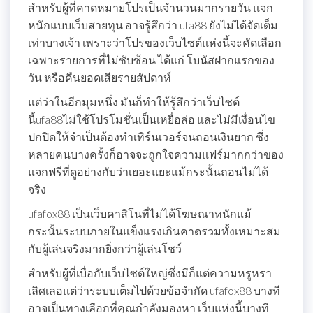
สำหรับผู้ที่คาดหมายโปรเป็นจำนวนมากรายวัน แจก
หนักแบบเว็บสายทุน อาจรู้สึกว่า ufa88 ยังไม่ได้จัดเต็ม
เท่าบางเจ้า เพราะว่าโปรของเว็บไซต์แห่งนี้จะคัดเลือก
เฉพาะรายการที่ไม่ซับซ้อน ได้แก่ โบนัสฝากแรกของ
วัน หรือคืนยอดเสียรายสัปดาห์
แต่ว่าในอีกมุมหนึ่ง มันก็ทำให้รู้สึกว่าเว็บไซต์
นี้ufa88ไม่ใช้โปรโมชั่นเป็นเหยื่อล่อ และไม่มีเงื่อนไข
ปกปิดให้จำเป็นต้องทำเทิร์นเวอร์จนถอนเงินยาก ซึ่ง
หลายคนบางครั้งก็อาจจะถูกใจความแฟร์มากกว่าของ
แจกฟรีที่ดูอย่างกับว่าเยอะแยะแม้กระนั้นถอนไม่ได้
จริง
ufafox88 เป็นเว็บคาสิโนที่ไม่ได้โฆษณาหนักแม้
กระนั้นระบบภายในแข็งแรงเกินคาดรวมทั้งเหมาะสม
กับผู้เล่นจริงมากยิ่งกว่าผู้เล่นโชว์
สำหรับผู้ที่เบื่อกับเว็บไซต์ใหญ่ซึ่งมีก็แต่ความหรูหรา
เลิศเลอแต่ว่าระบบเต็มไปด้วยข้อจำกัด ufafox88 บางที
อาจเป็นทางเลือกที่คุณกำลังมองหา เว็บแห่งนี้บางที