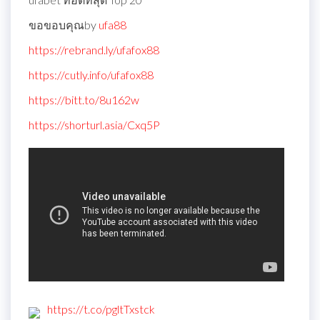
ขอขอบคุณby
ufa88
https://rebrand.ly/ufafox88
https://cutly.info/ufafox88
https://bitt.to/8u162w
https://shorturl.asia/Cxq5P
https://t.co/pgltTxstck