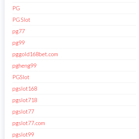
PG
PG Slot
pg77
pg99
pggold168bet.com
pgheng99
PGSlot
pgslot168
pgslot718
pgslot77
pgslot77.com
pgslot99