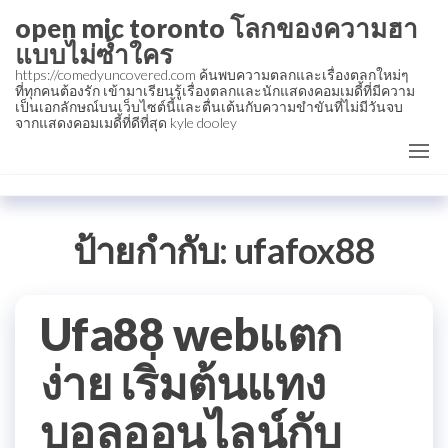
Skip
open mic toronto โลกของความฮา
to
แบบไม่ซ้ำใคร
the
https://comedyuncovered.com ค้นพบความตลกและเรื่องตลกใหม่ๆ
ที่ทุกคนต้องรัก เข้ามาเรียนรู้เรื่องตลกและนักแสดงคอมเมดี้ที่มีความ
content
เป็นเอกลักษณ์บนเว็บไซต์นี้และตื่นเต้นกับความขำขันที่ไม่มีวันจบ
จากแสดงคอมเมดี้ที่ดีที่สุด kyle dooley
ป้ายกำกับ:
ufafox88
Ufa88 webแตก
ง่าย เริ่มต้นแทง
บอลออนไลน์กับ