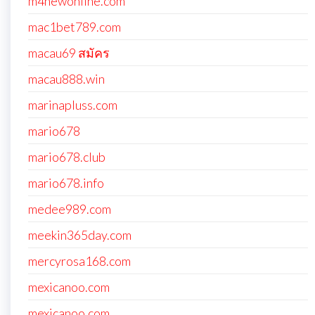
m4newonline.com
mac1bet789.com
macau69 สมัคร
macau888.win
marinapluss.com
mario678
mario678.club
mario678.info
medee989.com
meekin365day.com
mercyrosa168.com
mexicanoo.com
mexicanoo.com