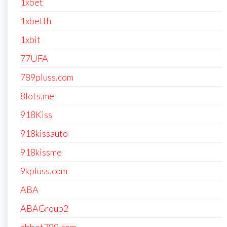
1xbet
1xbetth
1xbit
77UFA
789pluss.com
8lots.me
918Kiss
918kissauto
918kissme
9kpluss.com
ABA
ABAGroup2