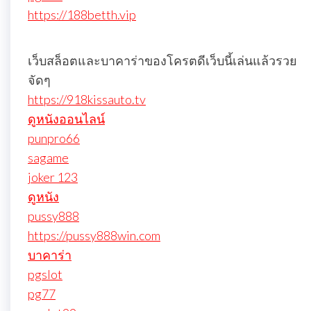
https://188betth.vip
เว็บสล็อตและบาคาร่าของโครตดีเว็บนี้เล่นแล้วรวย
จัดๆ
https://918kissauto.tv
ดูหนังออนไลน์
punpro66
sagame
joker 123
ดูหนัง
pussy888
https://pussy888win.com
บาคาร่า
pgslot
pg77