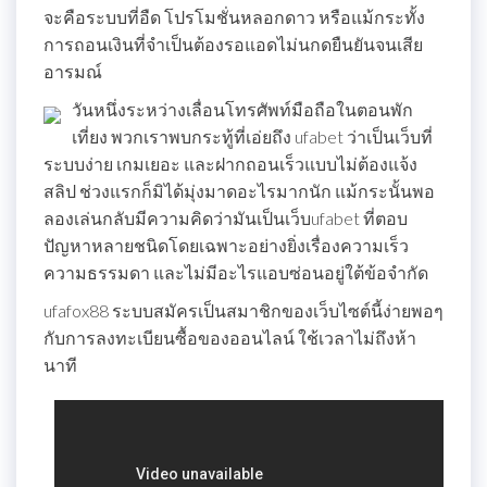
จะคือระบบที่อืด โปรโมชั่นหลอกดาว หรือแม้กระทั้ง
การถอนเงินที่จำเป็นต้องรอแอดไม่นกดยืนยันจนเสีย
อารมณ์
วันหนึ่งระหว่างเลื่อนโทรศัพท์มือถือในตอนพัก
เที่ยง พวกเราพบกระทู้ที่เอ่ยถึง ufabet ว่าเป็นเว็บที่
ระบบง่าย เกมเยอะ และฝากถอนเร็วแบบไม่ต้องแจ้ง
สลิป ช่วงแรกก็มิได้มุ่งมาดอะไรมากนัก แม้กระนั้นพอ
ลองเล่นกลับมีความคิดว่ามันเป็นเว็บufabet ที่ตอบ
ปัญหาหลายชนิดโดยเฉพาะอย่างยิ่งเรื่องความเร็ว
ความธรรมดา และไม่มีอะไรแอบซ่อนอยู่ใต้ข้อจำกัด
ufafox88 ระบบสมัครเป็นสมาชิกของเว็บไซต์นี้ง่ายพอๆ
กับการลงทะเบียนซื้อของออนไลน์ ใช้เวลาไม่ถึงห้า
นาที