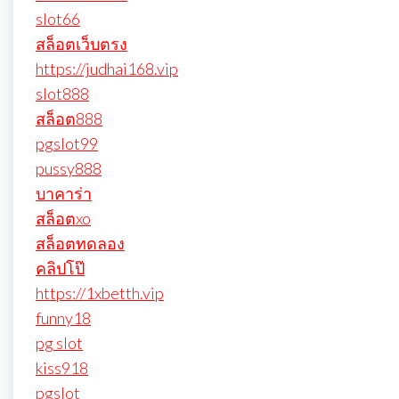
slot66
สล็อตเว็บตรง
https://judhai168.vip
slot888
สล็อต888
pgslot99
pussy888
บาคาร่า
สล็อตxo
สล็อตทดลอง
คลิปโป๊
https://1xbetth.vip
funny18
pg slot
kiss918
pgslot