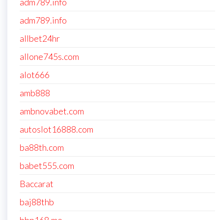
adm789.info
adm789.info
allbet24hr
allone745s.com
alot666
amb888
ambnovabet.com
autoslot16888.com
ba88th.com
babet555.com
Baccarat
baj88thb