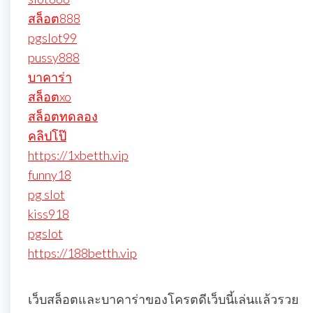
สล็อต888
pgslot99
pussy888
บาคาร่า
สล็อตxo
สล็อตทดลอง
คลิปโป๊
https://1xbetth.vip
funny18
pg slot
kiss918
pgslot
https://188betth.vip
เว็บสล็อตและบาคาร่าของโครตดีเว็บนี้เล่นแล้วรวย