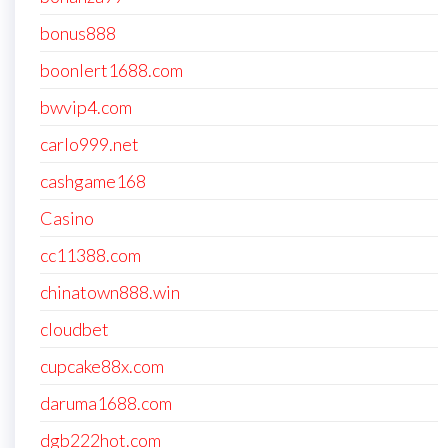
bonus888
boonlert1688.com
bwvip4.com
carlo999.net
cashgame168
Casino
cc11388.com
chinatown888.win
cloudbet
cupcake88x.com
daruma1688.com
dgb222hot.com