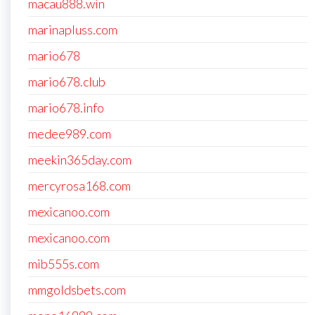
macau888.win
marinapluss.com
mario678
mario678.club
mario678.info
medee989.com
meekin365day.com
mercyrosa168.com
mexicanoo.com
mexicanoo.com
mib555s.com
mmgoldsbets.com