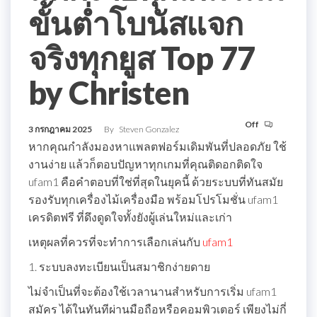
ขั้นต่ำโบนัสแจก
จริงทุกยูส Top 77
by Christen
Off
3 กรกฎาคม 2025
By
Steven Gonzalez
หากคุณกำลังมองหาแพลตฟอร์มเดิมพันที่ปลอดภัย ใช้
งานง่าย แล้วก็ตอบปัญหาทุกเกมที่คุณติดอกติดใจ
ufam1 คือคำตอบที่ใช่ที่สุดในยุคนี้ ด้วยระบบที่ทันสมัย
รองรับทุกเครื่องไม้เครื่องมือ พร้อมโปรโมชั่น ufam1
เครดิตฟรี ที่ดึงดูดใจทั้งยังผู้เล่นใหม่และเก่า
เหตุผลที่ควรที่จะทำการเลือกเล่นกับ
ufam1
1. ระบบลงทะเบียนเป็นสมาชิกง่ายดาย
ไม่จำเป็นที่จะต้องใช้เวลานานสำหรับการเริ่ม ufam1
สมัคร ได้ในทันทีผ่านมือถือหรือคอมพิวเตอร์ เพียงไม่กี่