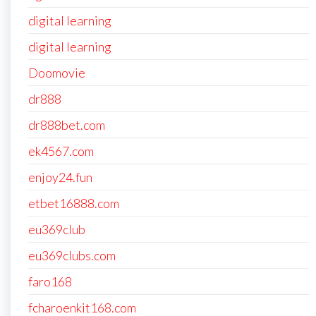
digital learning
digital learning
Doomovie
dr888
dr888bet.com
ek4567.com
enjoy24.fun
etbet16888.com
eu369club
eu369clubs.com
faro168
fcharoenkit168.com