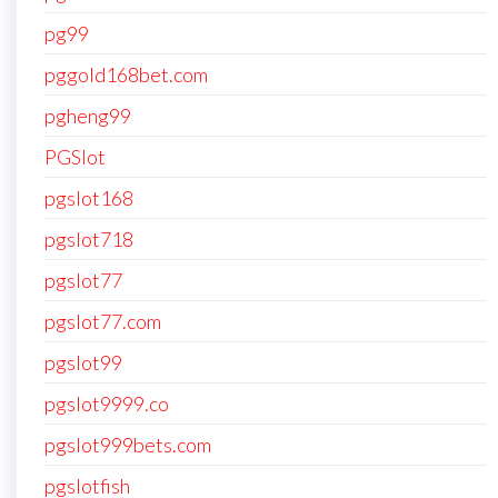
pg99
pggold168bet.com
pgheng99
PGSlot
pgslot168
pgslot718
pgslot77
pgslot77.com
pgslot99
pgslot9999.co
pgslot999bets.com
pgslotfish