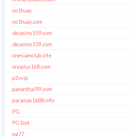
no1huay
no1huay.com
okcasino159.com
okcasino159.com
onesiamclub.site
onoplus168.com
p2vvip
pananthai99.com
paramax1688.info
PG
PG Slot
pg77