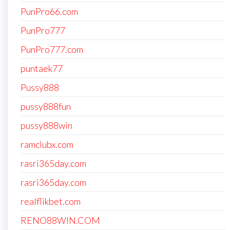
PunPro66.com
PunPro777
PunPro777.com
puntaek77
Pussy888
pussy888fun
pussy888win
ramclubx.com
rasri365day.com
rasri365day.com
realflikbet.com
RENO88WIN.COM