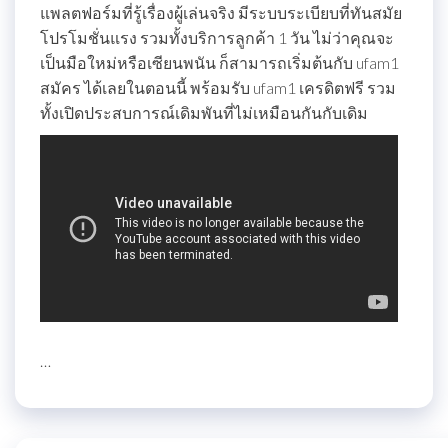
แพลตฟอร์มที่รู้เรื่องผู้เล่นจริง มีระบบระเบียบที่ทันสมัย
โปรโมชั่นแรง รวมทั้งบริการลูกค้า 1 วัน ไม่ว่าคุณจะ
เป็นมือใหม่หรือเซียนพนัน ก็สามารถเริ่มต้นกับ ufam1
สมัคร ได้เลยในตอนนี้ พร้อมรับ ufam1 เครดิตฟรี รวม
ทั้งเปิดประสบการณ์เดิมพันที่ไม่เหมือนกันกับเดิม
…