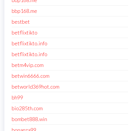
bbp168.me
bbp168.me
bestbet
betflixtikto
betflixtikto.info
betflixtikto.info
betm4vip.com
betwin6666.com
betworld369hot.com
bh99
bio285th.com
bombet888.win
bonanza99