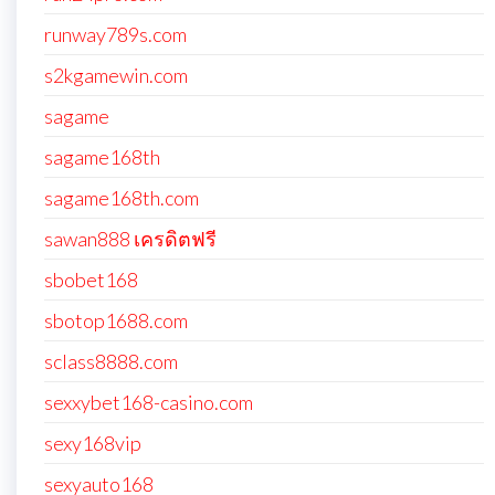
runway789s.com
s2kgamewin.com
sagame
sagame168th
sagame168th.com
sawan888 เครดิตฟรี
sbobet168
sbotop1688.com
sclass8888.com
sexxybet168-casino.com
sexy168vip
sexyauto168