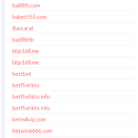
ba88th.com
babet555.com
Baccarat
baj88thb
bbp168.me
bbp168.me
bestbet
betflixtikto
betflixtikto.info
betflixtikto.info
betm4vip.com
betwin6666.com