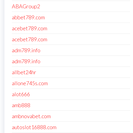
ABAGroup2
abbet789.com
acebet789.com
acebet789.com
adm789.info
adm789.info
allbet24hr
allone745s.com
alot666
amb888
ambnovabet.com
autoslot16888.com