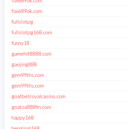
fox689ok.com
fox689ok.com
fullslotpg
fullslotpg168.com
funny18
gamehit8888.com
gaojing888
gem99ths.com
gem99ths.com
goatbetroyalcasino.com
goatza888fin.com
happy168
hengjing168