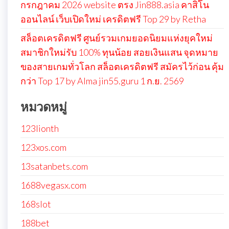
กรกฎาคม 2026 website ตรง Jin888.asia คาสิโน
ออนไลน์ เว็บเปิดใหม่ เครดิตฟรี Top 29 by Retha
สล็อตเครดิตฟรี ศูนย์รวมเกมยอดนิยมแห่งยุคใหม่
สมาชิกใหม่รับ 100% ทุนน้อย สอยเงินแสน จุดหมาย
ของสายเกมทั่วโลก สล็อตเครดิตฟรี สมัครไว้ก่อน คุ้ม
กว่า Top 17 by Alma jin55.guru 1 ก.ย. 2569
หมวดหมู่
123lionth
123xos.com
13satanbets.com
1688vegasx.com
168slot
188bet