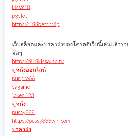
kiss918
pgslot
https://188betth.vip
เว็บสล็อตและบาคาร่าของโครตดีเว็บนี้เล่นแล้วรวย
จัดๆ
https://918kissauto.tv
ดูหนังออนไลน์
punpro66
sagame
joker 123
ดูหนัง
pussy888
https://pussy888win.com
บาคาร่า