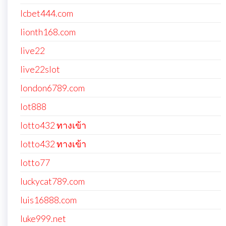
lcbet444.com
lionth168.com
live22
live22slot
london6789.com
lot888
lotto432 ทางเข้า
lotto432 ทางเข้า
lotto77
luckycat789.com
luis16888.com
luke999.net