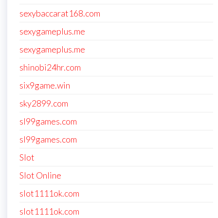
sexybaccarat168.com
sexygameplus.me
sexygameplus.me
shinobi24hr.com
six9game.win
sky2899.com
sl99games.com
sl99games.com
Slot
Slot Online
slot1111ok.com
slot1111ok.com