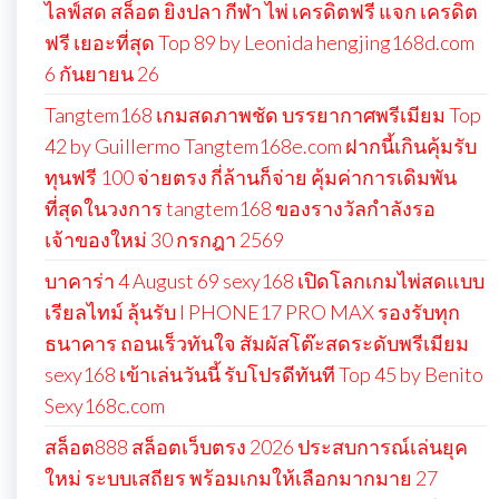
ไลฟ์สด สล็อต ยิงปลา กีฬา ไพ่ เครดิตฟรี แจก เครดิต
ฟรี เยอะที่สุด Top 89 by Leonida hengjing168d.com
6 กันยายน 26
Tangtem168 เกมสดภาพชัด บรรยากาศพรีเมียม Top
42 by Guillermo Tangtem168e.com ฝากนี้เกินคุ้มรับ
ทุนฟรี 100 จ่ายตรง กี่ล้านก็จ่าย คุ้มค่าการเดิมพัน
ที่สุดในวงการ tangtem168 ของรางวัลกำลังรอ
เจ้าของใหม่ 30 กรกฎา 2569
บาคาร่า 4 August 69 sexy168 เปิดโลกเกมไพ่สดแบบ
เรียลไทม์ ลุ้นรับ I PHONE17 PRO MAX รองรับทุก
ธนาคาร ถอนเร็วทันใจ สัมผัสโต๊ะสดระดับพรีเมียม
sexy168 เข้าเล่นวันนี้ รับโปรดีทันที Top 45 by Benito
Sexy168c.com
สล็อต888 สล็อตเว็บตรง 2026 ประสบการณ์เล่นยุค
ใหม่ ระบบเสถียร พร้อมเกมให้เลือกมากมาย 27