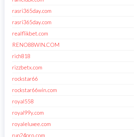
rasri365day.com
rasri365day.com
realflikbet.com
RENO88WIN.COM
rich818
rizzbetx.com
rockstar66
rockstar66win.com
royal558
royal99y.com
royaleluxee.com
run24pro.com