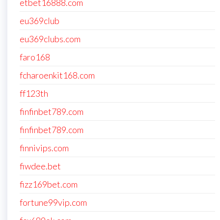
etbet16888.com
eu369club
eu369clubs.com
faro168
fcharoenkit168.com
ff123th
finfinbet789.com
finfinbet789.com
finnivips.com
fiwdee.bet
fizz169bet.com
fortune99vip.com