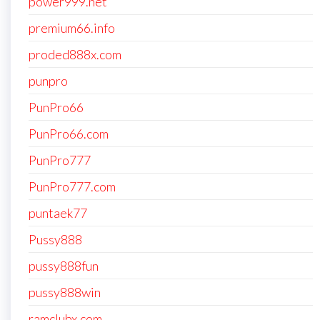
power999.net
premium66.info
proded888x.com
punpro
PunPro66
PunPro66.com
PunPro777
PunPro777.com
puntaek77
Pussy888
pussy888fun
pussy888win
ramclubx.com