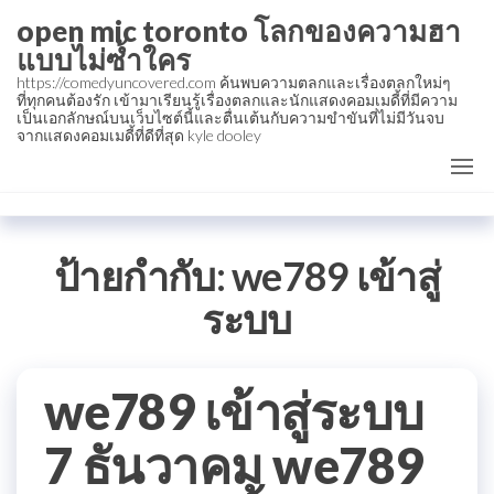
Skip
open mic toronto โลกของความฮา
to
แบบไม่ซ้ำใคร
the
https://comedyuncovered.com ค้นพบความตลกและเรื่องตลกใหม่ๆ
ที่ทุกคนต้องรัก เข้ามาเรียนรู้เรื่องตลกและนักแสดงคอมเมดี้ที่มีความ
content
เป็นเอกลักษณ์บนเว็บไซต์นี้และตื่นเต้นกับความขำขันที่ไม่มีวันจบ
จากแสดงคอมเมดี้ที่ดีที่สุด kyle dooley
ป้ายกำกับ:
we789 เข้าสู่
ระบบ
we789 เข้าสู่ระบบ
7 ธันวาคม we789