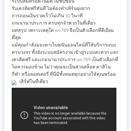
ระบบสมัครอัตโนมัติ ไม่ซับซ้อน
รับเครดิตฟรีทันที ไม่ต้องทำเทิร์นยุ่งยาก
การถอนเงินรวดเร็วไม่เกิน 10 วินาที
เกมนานาประการ ครบทุกจำพวกในที่เดียว
บทสรุป: เพราะเหตุใด we789 จึงเป็นตัวเลือกที่ดีเยี่ยม
ที่สุด
แม้คุณกำลังมองหาเว็บพนันออนไลน์ที่ให้บริการแบบ
ครบวงจร ทั้งยังระบบสมัครง่าย เข้าสู่ระบบสะดวก แจก
เครดิตฟรี และเกมนานาประการ we789 เป็นตัวเลือกที่
ไม่ควรมองข้าม ไม่ว่าคุณจะเป็นสายสล็อต คาสิโน
กีฬา หรือลอตเตอรี่ ที่นี่มีทั้งหมดทุกอย่างให้คุณพร้อม
เสิร์ฟในที่เดียว