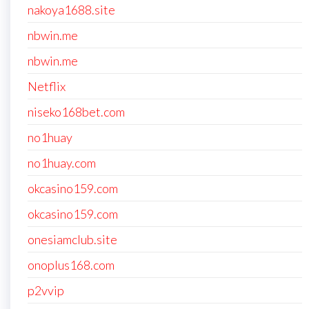
nakoya1688.site
nbwin.me
nbwin.me
Netflix
niseko168bet.com
no1huay
no1huay.com
okcasino159.com
okcasino159.com
onesiamclub.site
onoplus168.com
p2vvip