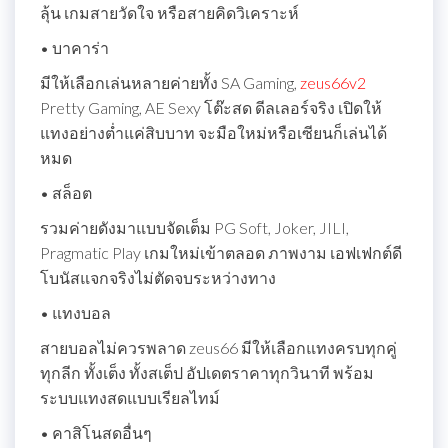
ลุ้น เกมสายวัดใจ หรือสายคิดวิเคราะห์
• บาคาร่า
มีให้เลือกเล่นหลายค่ายทั้ง SA Gaming,
zeus66v2
Pretty Gaming, AE Sexy โต๊ะสด ดีลเลอร์จริง เปิดให้
แทงอย่างต่ำแค่สิบบาท จะมือใหม่หรือเซียนก็เล่นได้
หมด
• สล็อต
รวมค่ายดังมาแบบจัดเต็ม PG Soft, Joker, JILI,
Pragmatic Play เกมใหม่เข้าตลอด ภาพงาม เอฟเฟกต์ดี
โบนัสแจกจริงไม่ตัดจบระหว่างทาง
• แทงบอล
สายบอลไม่ควรพลาด zeus66 มีให้เลือกแทงครบทุกคู่
ทุกลีก ทั้งเต็ง ทั้งสเต็ป อัปเดตราคาทุกวินาที พร้อม
ระบบแทงสดแบบเรียลไทม์
• คาสิโนสดอื่นๆ