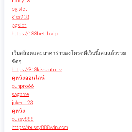
funny18
pg slot
kiss918
pgslot
https://188betth.vip
เว็บสล็อตและบาคาร่าของโครตดีเว็บนี้เล่นแล้วรวย
จัดๆ
https://918kissauto.tv
ดูหนังออนไลน์
punpro66
sagame
joker 123
ดูหนัง
pussy888
https://pussy888win.com