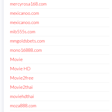
mercyrosa168.com
mexicanoo.com
mexicanoo.com
mib555s.com
mmgoldsbets.com
mono16888.com
Movie
Movie HD
Movie2free
Movie2thai
moviehdthai
moza888.com