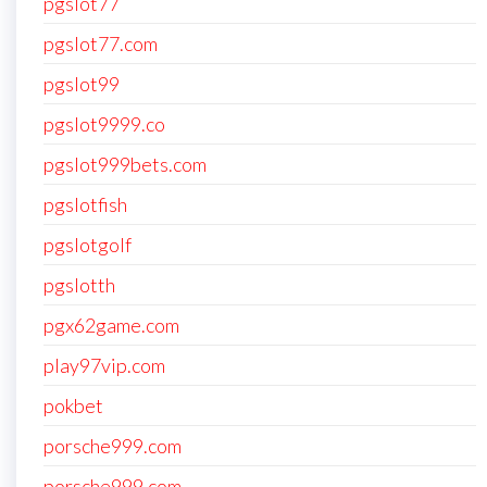
pgslot77
pgslot77.com
pgslot99
pgslot9999.co
pgslot999bets.com
pgslotfish
pgslotgolf
pgslotth
pgx62game.com
play97vip.com
pokbet
porsche999.com
porsche999.com