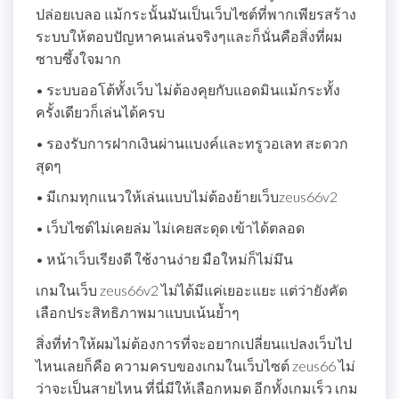
ปล่อยเบลอ แม้กระนั้นมันเป็นเว็บไซต์ที่พากเพียรสร้าง
ระบบให้ตอบปัญหาคนเล่นจริงๆและก็นั่นคือสิ่งที่ผม
ซาบซึ้งใจมาก
• ระบบออโต้ทั้งเว็บ ไม่ต้องคุยกับแอดมินแม้กระทั้ง
ครั้งเดียวก็เล่นได้ครบ
• รองรับการฝากเงินผ่านแบงค์และทรูวอเลท สะดวก
สุดๆ
• มีเกมทุกแนวให้เล่นแบบไม่ต้องย้ายเว็บzeus66v2
• เว็บไซต์ไม่เคยล่ม ไม่เคยสะดุด เข้าได้ตลอด
• หน้าเว็บเรียงดี ใช้งานง่าย มือใหม่ก็ไม่มึน
เกมในเว็บ zeus66v2 ไม่ได้มีแค่เยอะแยะ แต่ว่ายังคัด
เลือกประสิทธิภาพมาแบบเน้นย้ำๆ
สิ่งที่ทำให้ผมไม่ต้องการที่จะอยากเปลี่ยนแปลงเว็บไป
ไหนเลยก็คือ ความครบของเกมในเว็บไซต์ zeus66 ไม่
ว่าจะเป็นสายไหน ที่นี่มีให้เลือกหมด อีกทั้งเกมเร็ว เกม