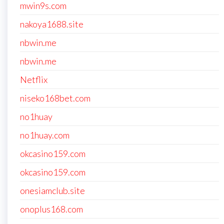
mwin9s.com
nakoya1688.site
nbwin.me
nbwin.me
Netflix
niseko168bet.com
no1huay
no1huay.com
okcasino159.com
okcasino159.com
onesiamclub.site
onoplus168.com