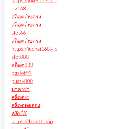
https://joker123th.in
pg168
สล็อตเว็บตรง
สล็อตเว็บตรง
slot66
สล็อตเว็บตรง
https://judhai168.vip
slot888
สล็อต888
pgslot99
pussy888
บาคาร่า
สล็อตxo
สล็อตทดลอง
คลิปโป๊
https://1xbetth.vip