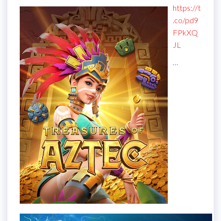
https://t
.co/pd9
FPkXQ
JL
…