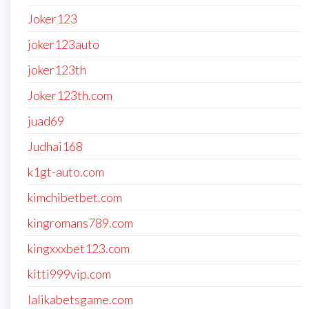
Joker123
joker123auto
joker123th
Joker123th.com
juad69
Judhai168
k1gt-auto.com
kimchibetbet.com
kingromans789.com
kingxxxbet123.com
kitti999vip.com
lalikabetsgame.com