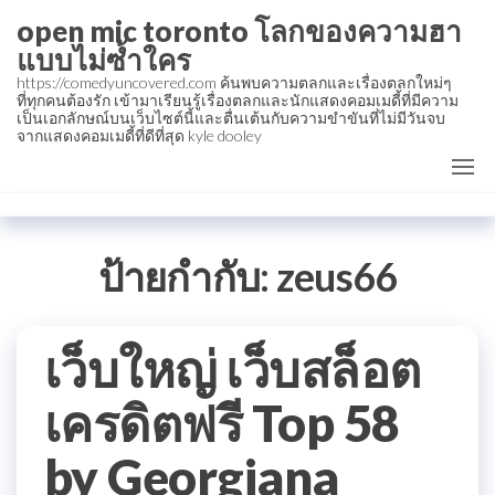
Skip
open mic toronto โลกของความฮา
to
แบบไม่ซ้ำใคร
the
https://comedyuncovered.com ค้นพบความตลกและเรื่องตลกใหม่ๆ
ที่ทุกคนต้องรัก เข้ามาเรียนรู้เรื่องตลกและนักแสดงคอมเมดี้ที่มีความ
content
เป็นเอกลักษณ์บนเว็บไซต์นี้และตื่นเต้นกับความขำขันที่ไม่มีวันจบ
จากแสดงคอมเมดี้ที่ดีที่สุด kyle dooley
ป้ายกำกับ:
zeus66
เว็บใหญ่ เว็บสล็อต
เครดิตฟรี Top 58
by Georgiana