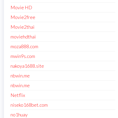
Movie HD
Movie2free
Movie2thai
moviehdthai
moza888.com
mwin9s.com
nakoya1688.site
nbwin.me
nbwin.me
Netflix
niseko168bet.com
no1huay