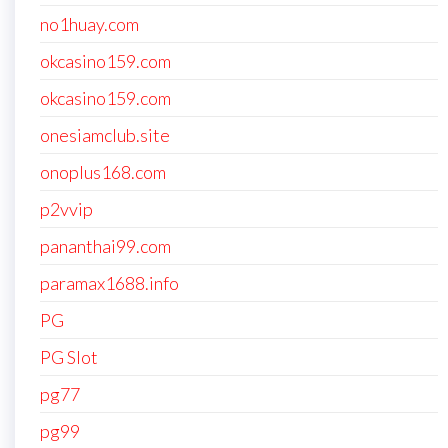
no1huay.com
okcasino159.com
okcasino159.com
onesiamclub.site
onoplus168.com
p2vvip
pananthai99.com
paramax1688.info
PG
PG Slot
pg77
pg99