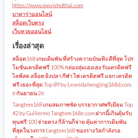
https://www.moviehdthai.com
บาคาร่าออนไลน์
สล็อตเว็บตรง
เว็บหวยออนไลน์
เรื่องล่าสุด
สล็อต168 เกมเดิมพัน ที่สร้างความบันเทิง ดีที่สุด โปร
โมชั่นเครดิตฟรี 100% กล่องสุ่มเฮงเฮง รับเครดิตฟรี
ไลฟ์สด สล็อต ยิงปลา กีฬา ไพ่ เครดิตฟรี แจก เครดิต
ฟรี เยอะที่สุด Top 89 by Leonida hengjing168d.com
6 กันยายน 26
Tangtem168 เกมสดภาพชัด บรรยากาศพรีเมียม Top
42 by Guillermo Tangtem168e.com ฝากนี้เกินคุ้มรับ
ทุนฟรี 100 จ่ายตรง กี่ล้านก็จ่าย คุ้มค่าการเดิมพัน
ที่สุดในวงการ tangtem168 ของรางวัลกำลังรอ