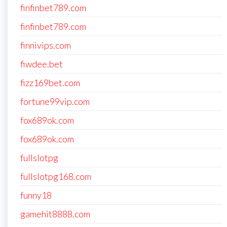
finfinbet789.com
finfinbet789.com
finnivips.com
fiwdee.bet
fizz169bet.com
fortune99vip.com
fox689ok.com
fox689ok.com
fullslotpg
fullslotpg168.com
funny18
gamehit8888.com