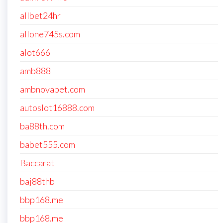
allbet24hr
allone745s.com
alot666
amb888
ambnovabet.com
autoslot16888.com
ba88th.com
babet555.com
Baccarat
baj88thb
bbp168.me
bbp168.me