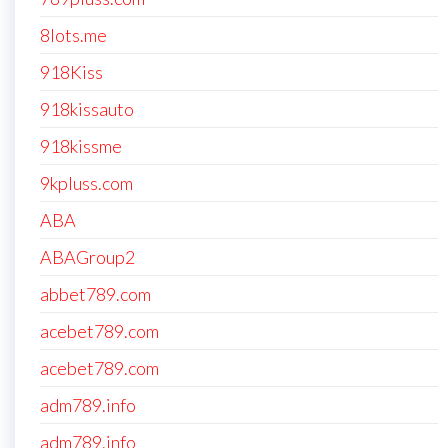
8lots.me
918Kiss
918kissauto
918kissme
9kpluss.com
ABA
ABAGroup2
abbet789.com
acebet789.com
acebet789.com
adm789.info
adm789.info