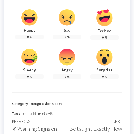
Happy
Sad
Excited
0
%
0
%
0
%
Sleepy
Angry
Surprise
0
%
0
%
0
%
Category
mmgoldsbets.com
Tags
mmgolds เครดิตฟรี
แนะแนว
Previous
PREVIOUS
NEXT
Next
Warning Signs on
Be taught Exactly How
เรื่อง
Post
Post