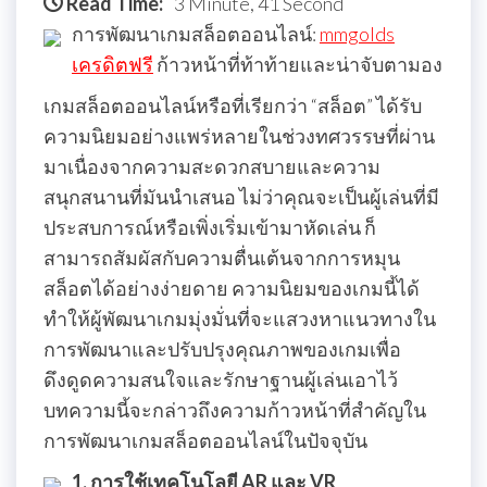
Read Time:
3 Minute, 41 Second
การพัฒนาเกมสล็อตออนไลน์:
mmgolds
เครดิตฟรี
ก้าวหน้าที่ท้าท้ายและน่าจับตามอง
เกมสล็อตออนไลน์หรือที่เรียกว่า “สล็อต” ได้รับ
ความนิยมอย่างแพร่หลายในช่วงทศวรรษที่ผ่าน
มาเนื่องจากความสะดวกสบายและความ
สนุกสนานที่มันนำเสนอ ไม่ว่าคุณจะเป็นผู้เล่นที่มี
ประสบการณ์หรือเพิ่งเริ่มเข้ามาหัดเล่น ก็
สามารถสัมผัสกับความตื่นเต้นจากการหมุน
สล็อตได้อย่างง่ายดาย ความนิยมของเกมนี้ได้
ทำให้ผู้พัฒนาเกมมุ่งมั่นที่จะแสวงหาแนวทางใน
การพัฒนาและปรับปรุงคุณภาพของเกมเพื่อ
ดึงดูดความสนใจและรักษาฐานผู้เล่นเอาไว้
บทความนี้จะกล่าวถึงความก้าวหน้าที่สำคัญใน
การพัฒนาเกมสล็อตออนไลน์ในปัจจุบัน
1. การใช้เทคโนโลยี AR และ VR