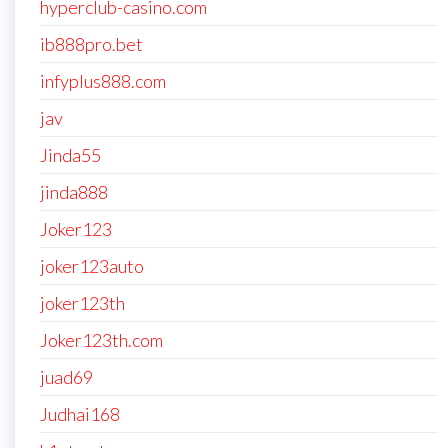
hyperclub-casino.com
ib888pro.bet
infyplus888.com
jav
Jinda55
jinda888
Joker123
joker123auto
joker123th
Joker123th.com
juad69
Judhai168