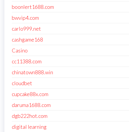
boonlert1688.com
bwvip4.com
carlo999.net
cashgame168
Casino
cc11388.com
chinatown888.win
cloudbet
cupcake88x.com
daruma1688.com
dgb222hot.com
digital learning