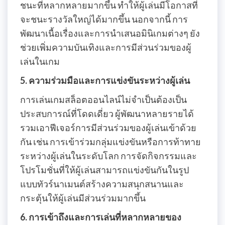
ชนะที่หลากหลายมากขึ้น ทำให้ผู้เล่นมีโอกาสที่
จะชนะรางวัลใหญ่ได้มากขึ้น นอกจากนี้ การ
พัฒนาเนื้อเรื่องและการนำเสนอมินิเกมต่างๆ ยัง
ช่วยเพิ่มความบันเทิงและการมีส่วนร่วมของผู้
เล่นในเกม
5. ความร่วมมือและการแข่งขันระหว่างผู้เล่น
การเล่นเกมสล็อตออนไลน์ไม่จำเป็นต้องเป็น
ประสบการณ์ที่โดดเดี่ยว ผู้พัฒนาหลายรายได้
รวมเอาฟีเจอร์การมีส่วนร่วมของผู้เล่นเข้าด้วย
กัน เช่น การเข้าร่วมกลุ่มแข่งขันหรือการท้าทาย
ระหว่างผู้เล่นในระดับโลก การจัดกิจกรรมและ
โปรโมชั่นที่ให้ผู้เล่นสามารถแข่งขันกันในรูป
แบบทัวร์นาเมนต์สร้างความสนุกสนานและ
กระตุ้นให้ผู้เล่นมีส่วนร่วมมากขึ้น
6. การเข้าถึงและการเล่นที่หลากหลายของ