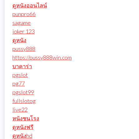
ดูหนังออนไลน์
punpro66
sagame
joker 123
ดูหนัง
pussy888
https://pussy888win.com
บาคาร่า
pgslot
pg77
pgslot99
fullslotpg
live22
หนังชนโรง
ดูหนังฟรี
ดูหนังhd