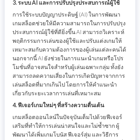
3. ระบบ AI และการปรับปรุงประสบการณ์ผู้ใช้
การใช้ระบบปัญญาประดิษฐ์ (AI) ในการพัฒนา
เกมสล็อตช่วยให้มีความสามารถในการปรับปรุง
ประสบการณ์ผู้ใช้ที่ดียิ่งขึ้น AI สามารถวิเคราะห์
พฤติกรรมการเล่นของผู้ใช้และปรับแต่งเกมให้
เหมาะสมกับความต้องการของผู้เล่นแต่ละคนได้
นอกจากนี้ AI ยังช่วยในการแนะนำเกมหรือโปร
โมชั่นที่อาจสนใจสำหรับผู้เล่นเฉพาะกลุ่ม ทั้งยัง
สามารถลดความเสี่ยงในการเกิดปัญหาจากการ
เล่นสล็อตที่มากเกินไป โดยการให้คำแนะนำ
เกี่ยวกับระยะเวลาการเล่นที่เหมาะสม
4. ฟีเจอร์เกมใหม่ๆ ที่สร้างความตื่นเต้น
เกมสล็อตออนไลน์ในปัจจุบันเต็มไปด้วยฟีเจอร์
เสริมที่ทำให้การเล่นน่าสนใจและไม่ซ้ำซาก ผู้
พัฒนาได้เพิ่มเกมโบนัส ฟีเจอร์สุ่ม และวิธีการ