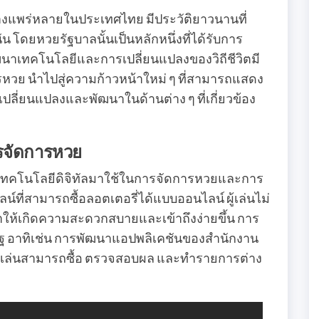
อย่างแพร่หลายในประเทศไทย มีประวัติยาวนานที่
 โดยหวยรัฐบาลนั้นเป็นหลักหนึ่งที่ได้รับการ
ฒนาเทคโนโลยีและการเปลี่ยนแปลงของวิถีชีวิตมี
ย นำไปสู่ความก้าวหน้าใหม่ ๆ ที่สามารถแสดง
รเปลี่ยนแปลงและพัฒนาในด้านต่าง ๆ ที่เกี่ยวข้อง
ารจัดการหวย
ำเทคโนโลยีดิจิทัลมาใช้ในการจัดการหวยและการ
ที่สามารถซื้อลอตเตอรี่ได้แบบออนไลน์ ผู้เล่นไม่
ทำให้เกิดความสะดวกสบายและเข้าถึงง่ายขึ้น การ
รัฐ อาทิเช่น การพัฒนาแอปพลิเคชันของสำนักงาน
้ผู้เล่นสามารถซื้อ ตรวจสอบผล และทำรายการต่าง