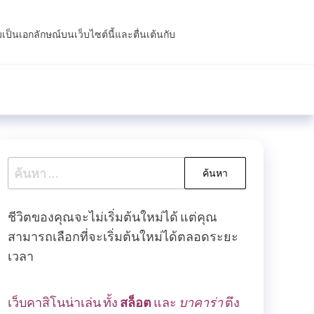
เป็นเอกลักษณ์บนเว็บไซต์นี้และตื่นเต้นกับ
ค้นหา
สำหรับ:
ชีวิตของคุณจะไม่เริ่มต้นใหม่ได้ แต่คุณ
สามารถเลือกที่จะเริ่มต้นใหม่ได้ตลอดระยะ
เวลา
เว็บคาสิโนน่าเล่น ทั้ง
สล็อต
และ
บาคาร่า
ตึง