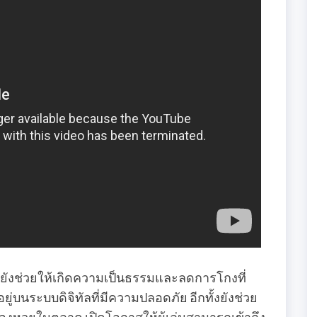
ต่ยังช่วยให้เกิดความเป็นธรรมและลดการโกงที่
ู่บนระบบดิจิทัลที่มีความปลอดภัย อีกทั้งยังช่วย
องหวยในตลาด เปิดโอกาสให้ผู้เล่นสามารถเข้าถึง