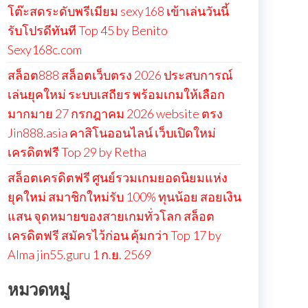
โต๊ะสดระดับพรีเมียม sexy168 เข้าเล่นวันนี้
รับโปรดีทันที Top 45 by Benito
Sexy168c.com
สล็อต888 สล็อตเว็บตรง 2026 ประสบการณ์
เล่นยุคใหม่ ระบบเสถียร พร้อมเกมให้เลือก
มากมาย 27 กรกฎาคม 2026 website ตรง
Jin888.asia คาสิโนออนไลน์ เว็บเปิดใหม่
เครดิตฟรี Top 29 by Retha
สล็อตเครดิตฟรี ศูนย์รวมเกมยอดนิยมแห่ง
ยุคใหม่ สมาชิกใหม่รับ 100% ทุนน้อย สอยเงิน
แสน จุดหมายของสายเกมทั่วโลก สล็อต
เครดิตฟรี สมัครไว้ก่อน คุ้มกว่า Top 17 by
Alma jin55.guru 1 ก.ย. 2569
หมวดหมู่