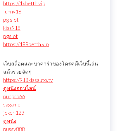
https://1xbetth.vip
funny18
pg slot
kiss918
pgslot
https://188betth.vip
เว็บสล็อตและบาคาร่าของโครตดีเว็บนี้เล่น
แล้วรวยจัดๆ
https://918kissauto.tv
ดูหนังออนไลน์
punpro66
sagame
joker 123
ดูหนัง
pussy888