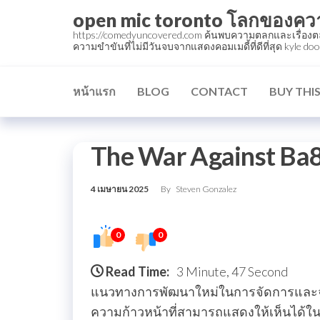
Skip
open mic toronto โลกของคว
to
https://comedyuncovered.com ค้นพบความตลกและเรื่องตลกให
ความขำขันที่ไม่มีวันจบจากแสดงคอมเมดี้ที่ดีที่สุด kyle doo
the
content
หน้าแรก
BLOG
CONTACT
BUY THI
The War Against Ba88
4 เมษายน 2025
By
Steven Gonzalez
0
0
Read Time:
3 Minute, 47 Second
แนวทางการพัฒนาใหม่ในการจัดการและ
ความก้าวหน้าที่สามารถแสดงให้เห็นได้ใน