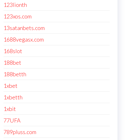
123lionth
123xos.com
13satanbets.com
1688vegasx.com
168slot
188bet
188betth
1xbet
1xbetth
1xbit
77UFA
789pluss.com