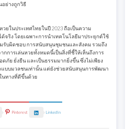
ย่างถูกวิธี
วยในประเทศไทยในปี 2023 ถือเป็นความ
ได้จริง โดยเฉพาะการนำเทคโนโลยีมาประยุกต์ใช้
ความรับผิดชอบ การสนับสนุนชุมชนและสังคม รวมถึง
การเล่นหวยทั้งหมดนี้เป็นสิ่งที่ชี้ให้เห็นถึงการ
ย ยั่งยืน และเป็นธรรมมากยิ่งขึ้น ซึ่งไม่เพียง
แบบมวลชนเท่านั้น แต่ยังช่วยสนับสนุนการพัฒนา
ทางที่ดีขึ้นด้วย
LinkedIn
Pinterest