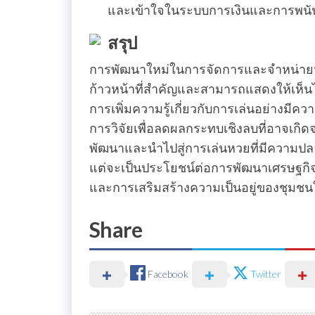
และเข้าใจในระบบการเงินและการพนันอ
สรุป
การพัฒนาใหม่ในการจัดการและจำหน่ายห
ก้าวหน้าที่สำคัญและสามารถแสดงให้เห็น
การเพิ่มความรู้เกี่ยวกับการเล่นอย่างมี
การวิจัยเพื่อลดผลกระทบเชิงลบที่อาจเกิดจาก
พัฒนาและนำไปสู่การเล่นหวยที่มีความปลอดภั
แต่จะเป็นประโยชน์ต่อการพัฒนาเศรษฐกิจ
และการเสริมสร้างความเป็นอยู่ของชุมชนใน
Share
Facebook
Twitter