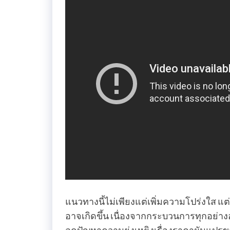
แนวทางนี้ไม่เพียงแต่เพิ่มความโปร่งใส แ
อาจเกิดขึ้น เนื่องจากกระบวนการทุกอย่างอย
ลดปัญหาความยุ่งเหยิงเรื่องราคาผันแปรข