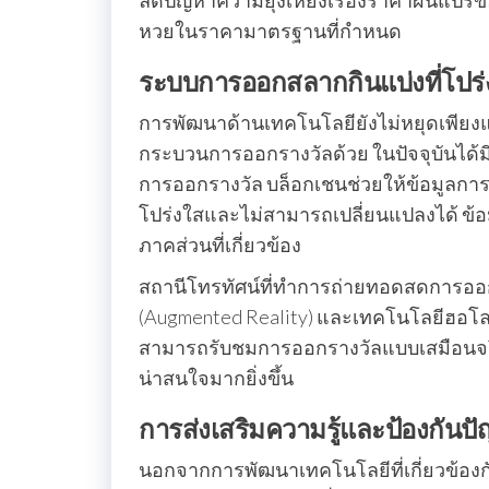
หวยในราคามาตรฐานที่กำหนด
ระบบการออกสลากกินแบ่งที่โปร่
การพัฒนาด้านเทคโนโลยียังไม่หยุดเพียงแ
กระบวนการออกรางวัลด้วย ในปัจจุบันได้
การออกรางวัล บล็อกเชนช่วยให้ข้อมูลก
โปร่งใสและไม่สามารถเปลี่ยนแปลงได้ ข้อ
ภาคส่วนที่เกี่ยวข้อง
สถานีโทรทัศน์ที่ทำการถ่ายทอดสดการออ
(Augmented Reality) และเทคโนโลยีฮอโ
สามารถรับชมการออกรางวัลแบบเสมือนจริง
น่าสนใจมากยิ่งขึ้น
การส่งเสริมความรู้และป้องกัน
นอกจากการพัฒนาเทคโนโลยีที่เกี่ยวข้องก