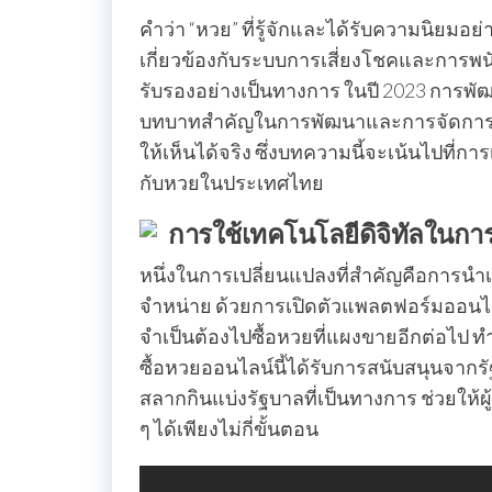
คำว่า “หวย” ที่รู้จักและได้รับความนิยม
เกี่ยวข้องกับระบบการเสี่ยงโชคและการพนัน
รับรองอย่างเป็นทางการ ในปี 2023 การพั
บทบาทสำคัญในการพัฒนาและการจัดการหว
ให้เห็นได้จริง ซึ่งบทความนี้จะเน้นไปที่กา
กับหวยในประเทศไทย
การใช้เทคโนโลยีดิจิทัลในก
หนึ่งในการเปลี่ยนแปลงที่สำคัญคือการน
จำหน่าย ด้วยการเปิดตัวแพลตฟอร์มออนไลน์
จำเป็นต้องไปซื้อหวยที่แผงขายอีกต่อไป 
ซื้อหวยออนไลน์นี้ได้รับการสนับสนุนจาก
สลากกินแบ่งรัฐบาลที่เป็นทางการ ช่วยให
ๆ ได้เพียงไม่กี่ขั้นตอน