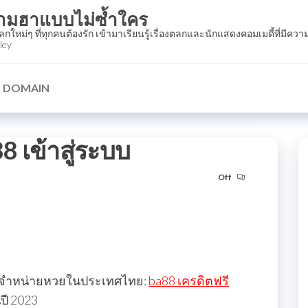
ามฮาแบบไม่ซ้ำใคร
ม่ๆ ที่ทุกคนต้องรัก เข้ามาเรียนรู้เรื่องตลกและนักแสดงคอมเมดี้ที่มีความ
ley
S DOMAIN
 เข้าสู่ระบบ
Off
จำหน่ายหวยในประเทศไทย:
ba88 เครดิตฟรี
ปี 2023