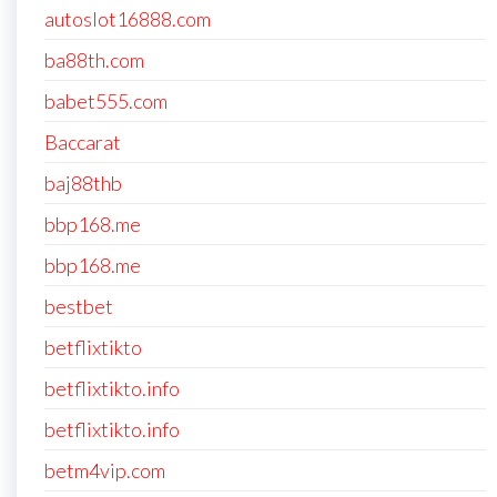
autoslot16888.com
ba88th.com
babet555.com
Baccarat
baj88thb
bbp168.me
bbp168.me
bestbet
betflixtikto
betflixtikto.info
betflixtikto.info
betm4vip.com