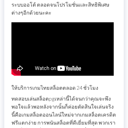
ระบบออโต้ ตลอดจนโปรโมชั่นเเละสิทธิพิเศษ
ต่างๆอีกด้วยนะคะ
ให้บริการเกมไทยสล็อตตลอด 24 ชั่วโมง
ทดสอบเล่นสล็อตpgเหล่านี้ได้จนกว่าคุณจะพึง
พอใจแล้วพอหลังจากนั้นก็ค่อยตัดสินใจเล่นจริง
นี้คือเกมสล็อตออนไลน์ใหม่จากเกมสล็อตเครดิต
ฟรีแตกง่าย การพนันสล็อตที่ดีเยี่ยมที่สุด พวกเรา