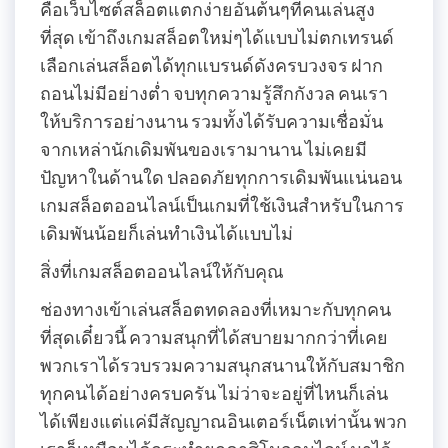
คือเว็บไซต์สล็อตแตกง่ายอันต้นๆที่คนเล่นสูง
ที่สุด เข้าถึงเกมสล็อตใหม่ๆได้แบบไม่ตกเทรนด์
เลือกเล่นสล็อตได้ทุกแบรนด์ดังครบวงจร ฝาก
ถอนไม่มีอย่างต่ำ จบทุกความรู้สึกกังวล คนเรา
ให้บริการอย่างนาน รวมทั้งได้รับความเชื่อมั่น
จากเหล่านักเดิมพันของเรามานาน ไม่เคยมี
ปัญหาในด้านใด ปลอดภัยทุกการเดิมพันแน่นอน
เกมสล็อตออนไลน์เป็นเกมที่ใช้เงินสำหรับในการ
เดิมพันน้อยก็เล่นทำเงินได้แบบไม่
สิ่งที่เกมสล็อตออนไลน์ให้กับคุณ
ช่องทางเข้าเล่นสล็อตทดลองที่เหมาะกับทุกคน
ที่สุดเดี๋ยวนี้ ความสนุกที่ได้สบายมากกว่าที่เคย
พวกเราได้รวบรวมความสนุกสนานให้กับสมาชิก
ทุกคนได้อย่างครบครัน ไม่ว่าจะอยู่ที่ไหนก็เล่น
ได้เพียงแต่เเค่มีสัญญาณอินเตอร์เน็ตเท่านั้น พวก