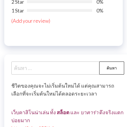
2 Star
0%
1 Star
0%
(Add your review)
ค้นหา
สำหรับ:
ชีวิตของคุณจะไม่เริ่มต้นใหม่ได้ แต่คุณสามารถ
เลือกที่จะเริ่มต้นใหม่ได้ตลอดระยะเวลา
เว็บคาสิโนน่าเล่น ทั้ง
สล็อต
และ
บาคาร่า
ตึงจริงแตก
บ่อยมาก