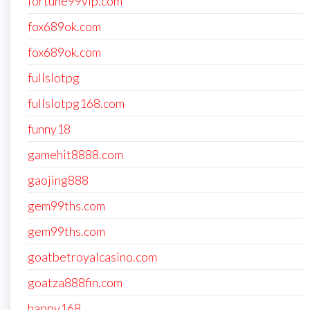
fortune99vip.com
fox689ok.com
fox689ok.com
fullslotpg
fullslotpg168.com
funny18
gamehit8888.com
gaojing888
gem99ths.com
gem99ths.com
goatbetroyalcasino.com
goatza888fin.com
happy168