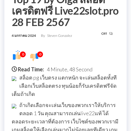
เครดิตฟรี Live22slot.pro
28 FEB 2567
Off
4 มกราคม 2024
By
Steven Gonzalez
0
0
Read Time:
4 Minute, 48 Second
สล็อต pg เว็บตรง แตกหนัก จะเล่นสล็อตทั้งที
เลือกเว็บสล็อตตรง ทุนน้อยก็รับเครดิตฟรีจัด
เต็มถ้าเกิด
ถ้าเกิดเลือกจะเล่นเว็บของพวกเราให้บริการ
ตลอด 1 วัน คุณสามารถเล่นlive22แท้ ได้
ตลอดระยะเวลาที่ต้องการ เว็บไซต์ของพวกเรามี
เกมสล็อตให้เลือกเล่นมากไม่น้อยเลยทีเดียว เกม