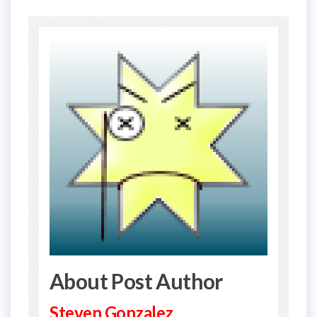
About Post Author
Steven Gonzalez