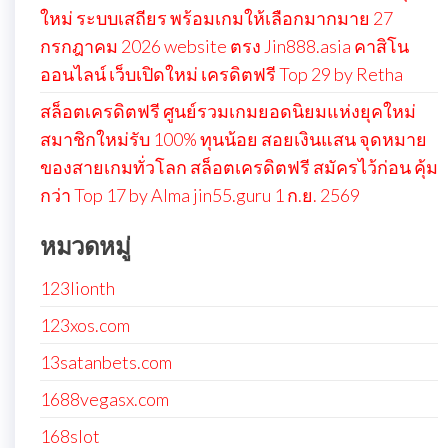
ใหม่ ระบบเสถียร พร้อมเกมให้เลือกมากมาย 27
กรกฎาคม 2026 website ตรง Jin888.asia คาสิโน
ออนไลน์ เว็บเปิดใหม่ เครดิตฟรี Top 29 by Retha
สล็อตเครดิตฟรี ศูนย์รวมเกมยอดนิยมแห่งยุคใหม่
สมาชิกใหม่รับ 100% ทุนน้อย สอยเงินแสน จุดหมาย
ของสายเกมทั่วโลก สล็อตเครดิตฟรี สมัครไว้ก่อน คุ้ม
กว่า Top 17 by Alma jin55.guru 1 ก.ย. 2569
หมวดหมู่
123lionth
123xos.com
13satanbets.com
1688vegasx.com
168slot