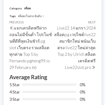
Category
สล็อต
Tags
สล็อตเว็บตรง อันดับ 1
แนะแนว
Previous
PREVIOUS
NEXT
Next
แจกเครดิตฟรีฝาก
Live22 14 มกรา 2024
เรื่อง
Post
Post
ถอนไม่มีขั้นต่ำ โปรโมชั่
สล็อตpg เวปไซต์live22
นที่ดีที่สุดเงินชัวร์ pg
สมาชิกใหม่ พนันเว็บ
slot เว็บตรง รวมสล็อต
ตรง live22 ใหม่ล่าสุด
ทุกค่าย Top 5 by
Top 2 by Ulrich สล็อต
Fernando pgheng99.io
เครดิตฟรี
29 February 66
Live22slot.pro
Average Rating
5 Star
0%
4 Star
0%
3 Star
0%