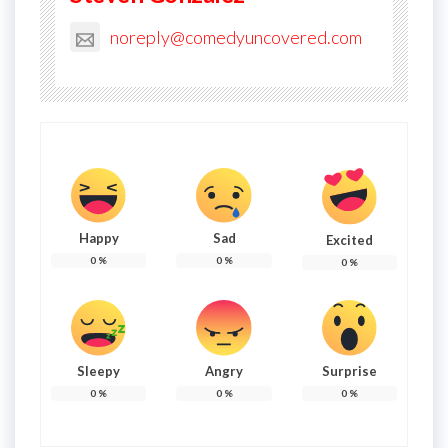
noreply@comedyuncovered.com
Happy
Sad
Excited
0
%
0
%
0
%
Sleepy
Angry
Surprise
0
%
0
%
0
%