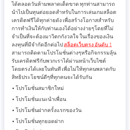
ได้ตลอดวันห้ามพลาดเด็ดขาด ทุกท่านสามารถ
นำไปเป็นทุนต่อยอดสำหรับในการเล่นเกมสล็อต
เครดิตฟรีได้ทุกค่ายดัง เพื่อสร้างโอกาสสำหรับ
การทำเงินให้กับท่านเองได้อย่างง่ายๆโดยที่ไม่
จำเป็นที่จะต้องมาวิตกกังวลใจ ในเรื่องของเงิน
ลงทุนที่มีจำกัดอีกต่อไป
สล็อตเว็บตรง อันดับ 1
สามารถติดตามโปรโมชั่นต่างๆหรือกิจกรรมลุ้น
รับเครดิตฟรีกับพวกเราได้ผ่านหน้าเว็บไซต์
โดยตรงได้เลยในทันที เพื่อไม่ให้ทุกคนพลาดกับ
สิทธิประโยชน์ดีๆที่ทุกคนจะได้รับกัน
• โปรโมชั่นสมาชิกใหม่
• โปรโมชั่นแนะนำเพื่อน
• โปรโมชั่นฝากครั้งแรกของวัน
• โปรโมชั่นทุกยอดฝาก