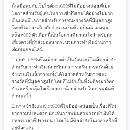
นั้นเมื่อพบกับเว็บไซต์slot888ที่ไม่มีอย่างน้อย ที่เป็น
โอกาสสำหรับผู้เล่นในการเข้าถึงเกมได้อย่างไม่ยาก
เย็นและมีโอกาสสำหรับการชนะรางวัลที่มีมูลค่าสูง
โดยที่ไม่ต้องเสี่ยงกับจำนวนเงินที่จำเป็นต้องลงทุน
สล็อต888 ตัวเลือกนี้เป็นโอกาสที่น่าสนใจสำหรับนัก
เสี่ยงดวงที่กำลังมองหากระบวนการทำเงินผ่านการ
เดิมพันออนไลน์
1. เว็บSlot888ที่ไม่มีอย่างต่ำเป็นจังหวะที่ไม่มีข้อจำกัด
สำหรับการทำเงิน นักพนันสามารถเริ่มการพนันด้วย
จำนวนเงินเล็กๆรวมทั้งได้โอกาสสำหรับการชนะ
รางวัลที่มีมูลค่าสูงได้ โดยที่ไม่จำเป็นที่จะต้องมาวิตก
กังวลหรือกลุ้มใจเรื่องอย่างน้อยสำหรับในการพนันที่
กำหนดไว้
2. การเข้าถึงเกมSlot888ที่ไม่มีอย่างน้อยเป็นเรื่องที่ไม่
ยากรวมทั้งสะดวก นักเล่นการพนันสามารถทำเงินได้
ตลอดเวลาที่ปรารถนา โดยไม่มีข้อจำกัดในเวลาหรือที่
อยู่ที่จะเล่น