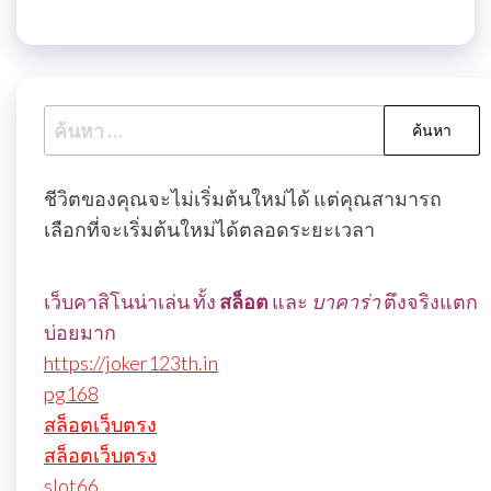
ค้นหา
สำหรับ:
ชีวิตของคุณจะไม่เริ่มต้นใหม่ได้ แต่คุณสามารถ
เลือกที่จะเริ่มต้นใหม่ได้ตลอดระยะเวลา
เว็บคาสิโนน่าเล่น ทั้ง
สล็อต
และ
บาคาร่า
ตึงจริงแตก
บ่อยมาก
https://joker123th.in
pg168
สล็อตเว็บตรง
สล็อตเว็บตรง
slot66