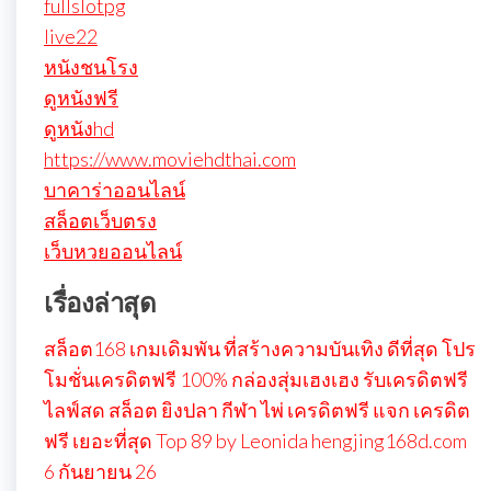
fullslotpg
live22
หนังชนโรง
ดูหนังฟรี
ดูหนังhd
https://www.moviehdthai.com
บาคาร่าออนไลน์
สล็อตเว็บตรง
เว็บหวยออนไลน์
เรื่องล่าสุด
สล็อต168 เกมเดิมพัน ที่สร้างความบันเทิง ดีที่สุด โปร
โมชั่นเครดิตฟรี 100% กล่องสุ่มเฮงเฮง รับเครดิตฟรี
ไลฟ์สด สล็อต ยิงปลา กีฬา ไพ่ เครดิตฟรี แจก เครดิต
ฟรี เยอะที่สุด Top 89 by Leonida hengjing168d.com
6 กันยายน 26