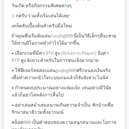
วันเกิด หรือกิจกรรมพิเศษต่างๆ
5. กดรับ รวมทั้งเริ่มเล่นได้เลย!
เคล็ดลับเบื้องต้นสำหรับมือใหม่
ถ้าคุณพึ่งเริ่มต้นเล่นGaojing888 นี่เป็นวิธีเล็กๆที่จะช่วย
ให้ท่านมีโอกาสทำกำไรได้มากขึ้น:
• เลือกเกมที่มีค่า RTP สูง (Return to Player): ยิ่งค่า
RTP สูง จังหวะสำหรับในการชนะยิ่งมากมาย
• ใช้ฟีเจอร์ทดสอบเล่นgaojing888ฟรีก่อนลงเงินจริง:
เพื่อทำความเข้าใจระบบเกมแล้วก็จับจังหวะโบนัส
• กำหนดงบประมาณอย่างแจ่มแจ้ง: เล่นอย่างมีวินัย
แล้วก็อย่าไล่หลังการสิ้นไป
• อย่าเล่นสม่ำเสมอนานเกินความจำเป็น: พักบ้างเพื่อ
รักษาสมาธิรวมทั้งอารมณ์
สล็อต888 เป็นคำตอบของความสนุกสนานและโอกาส