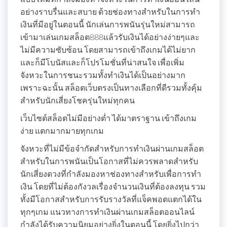
อย่างราบรื่นและสบาย ด้วยช่องทางสำหรับในการทำ
เงินที่มีอยู่ในตอนนี้ นักเล่นการพนันรุ่นใหม่สามารถ
เข้ามาเล่นเกมสล็อต888แล้วรับเงินได้อย่างง่ายๆและ
ไม่มีความซับซ้อน โดยสามารถเข้าถึงเกมได้ไม่ยาก
และก็มีโบนัสและก็โปรโมชั่นที่น่าสนใจ เพื่อเพิ่ม
จังหวะในการชนะรวมทั้งทำเงินได้เป็นอย่างมาก
เพราะฉะนั้น สล็อตเว็บตรงเป็นทางเลือกที่ดีรวมทั้งคุ้ม
สำหรับนักเสี่ยงโชครุ่นใหม่ทุกคน
เว็บไซต์สล็อตไม่มีอย่างต่ำ ได้มาตราฐาน เข้าถึงเกม
ง่าย แตกมากมายทุกเกม
จังหวะที่ไม่มีข้อจำกัดสำหรับการทำเงินผ่านเกมสล็อต
สำหรับในการพนันเป็นโอกาสที่ไม่ควรพลาดสำหรับ
นักเสี่ยงดวงที่กำลังมองหาช่องทางสำหรับเพื่อการทำ
เงิน โดยที่ไม่ต้องกังวลเรื่องจำนวนเงินที่ต้องลงทุน รวม
ทั้งมีโอกาสสำหรับการรับรางวัลที่แจ็คพอตแตกได้ใน
ทุกๆเกม แนวทางการทำเงินผ่านเกมสล็อตออนไลน์
กำลังได้รับความนิยมอย่างยิ่งในตอนนี้ โดยยิ่งไปกว่า