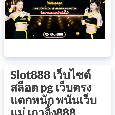
…
Slot888 เว็บไซต์
สล็อต pg เว็บตรง
แตกหนัก พนันเว็บ
แม่ เกาจิ้ง888