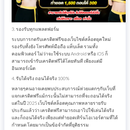
3. รองรับทุกแพลตฟอร์ม
ระบบการกดรับเครดิตฟรีของเว็บไซต์สล็อตยุคใหม่
รองรับทั้งยัง โทรศัพท์มือถือ แท็บเล็ต รวมทั้ง
คอมพิวเตอร์ ไม่ว่าจะใช้ระบบ Android หรือ iOS ก็
สามารถเข้ารับเครดิตฟรีได้โดยทันที เพียงแต่มี
อินเทอร์เน็ต
4. รับได้จริง ถอนได้จริง 100%
หลายๆคนอาจเคยพบประสบการณ์ห่วยแตกๆกับเว็บที่
แจกเครดิตฟรีแม้กระนั้นไม่สามารถที่จะถอนได้จริง
แต่ในปี 2025 เว็บไซต์สล็อตคุณภาพหลายรายรับ
ประกันแล้วว่า เครดิตฟรีสามารถเอาไปใช้เล่นได้จริง
และก็ถอนได้จริง เพียงแต่ทำยอดเทิร์นโอเวอร์ตามที่ได้
กำหนด โดยมากเป็นข้อจำกัดที่ยุติธรรม