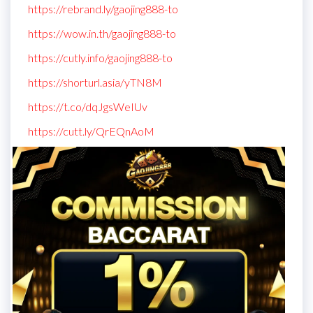
https://rebrand.ly/gaojing888-to
https://wow.in.th/gaojing888-to
https://cutly.info/gaojing888-to
https://shorturl.asia/yTN8M
https://t.co/dqJgsWeIUv
https://cutt.ly/QrEQnAoM