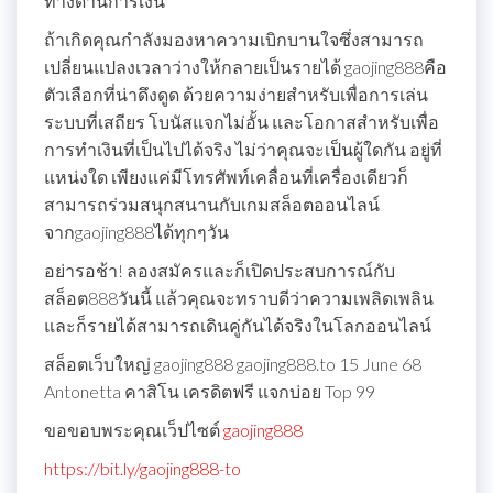
ทางด้านการเงิน
ถ้าเกิดคุณกำลังมองหาความเบิกบานใจซึ่งสามารถ
เปลี่ยนแปลงเวลาว่างให้กลายเป็นรายได้ gaojing888คือ
ตัวเลือกที่น่าดึงดูด ด้วยความง่ายสำหรับเพื่อการเล่น
ระบบที่เสถียร โบนัสแจกไม่อั้น และโอกาสสำหรับเพื่อ
การทำเงินที่เป็นไปได้จริง ไม่ว่าคุณจะเป็นผู้ใดกัน อยู่ที่
แหน่งใด เพียงแค่มีโทรศัพท์เคลื่อนที่เครื่องเดียวก็
สามารถร่วมสนุกสนานกับเกมสล็อตออนไลน์
จากgaojing888ได้ทุกๆวัน
อย่ารอช้า! ลองสมัครและก็เปิดประสบการณ์กับ
สล็อต888วันนี้ แล้วคุณจะทราบดีว่าความเพลิดเพลิน
และก็รายได้สามารถเดินคู่กันได้จริงในโลกออนไลน์
สล็อตเว็บใหญ่ gaojing888 gaojing888.to 15 June 68
Antonetta คาสิโน เครดิตฟรี แจกบ่อย Top 99
ขอขอบพระคุณเว็ปไซต์
gaojing888
https://bit.ly/gaojing888-to