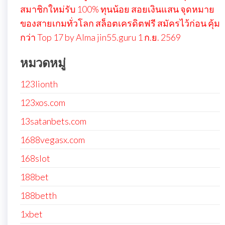
สมาชิกใหม่รับ 100% ทุนน้อย สอยเงินแสน จุดหมาย
ของสายเกมทั่วโลก สล็อตเครดิตฟรี สมัครไว้ก่อน คุ้ม
กว่า Top 17 by Alma jin55.guru 1 ก.ย. 2569
หมวดหมู่
123lionth
123xos.com
13satanbets.com
1688vegasx.com
168slot
188bet
188betth
1xbet