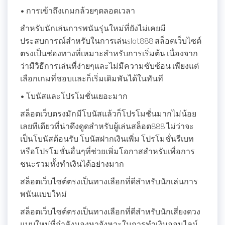
• การเข้าถึงเกมกล้วยๆตลอดเวลา
สำหรับนักเล่นการพนันรุ่นใหม่ที่ยังไม่เคยมี
ประสบการณ์สำหรับในการเล่นslot888 สล็อตเว็บไซต์
ตรงเป็นช่องทางที่เหมาะสำหรับการเริ่มต้น เนื่องจาก
ว่ามีวิธีการเล่นที่ง่ายๆและไม่มีความซับซ้อน เพียงแต่
เลือกเกมที่ชอบและก็เริ่มเดิมพันได้ในทันที
• โบนัสและโปรโมชั่นเยอะมาก
สล็อตเว็บตรงมักมีโบนัสแล้วก็โปรโมชั่นมากไม่น้อย
เลยทีเดียวที่น่าดึงดูดสำหรับผู้เล่นสล็อต888 ไม่ว่าจะ
เป็นโบนัสต้อนรับ โบนัสฝากเงินเพิ่ม โปรโมชั่นรีเบท
หรือโปรโมชั่นอื่นๆที่ช่วยเพิ่มโอกาสสำหรับเพื่อการ
ชนะรวมทั้งทำเงินได้อย่างมาก
สล็อตเว็บไซต์ตรงเป็นทางเลือกที่ดีสำหรับนักเล่นการ
พนันแบบใหม่
สล็อตเว็บไซต์ตรงเป็นทางเลือกที่ดีสำหรับนักเสี่ยงดวง
แบบใหม่ที่กำลังมองหาจังหวะในการทำเงินออนไลน์