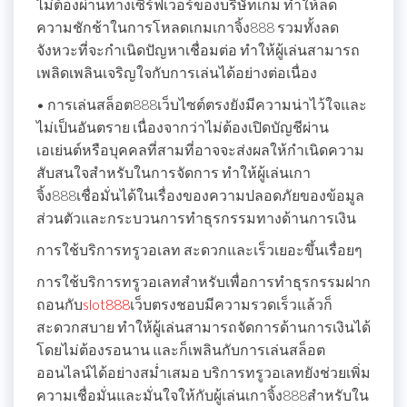
ไม่ต้องผ่านทางเซิร์ฟเวอร์ของบริษัทเกม ทำให้ลด
ความชักช้าในการโหลดเกมเกาจิ้ง888 รวมทั้งลด
จังหวะที่จะกำเนิดปัญหาเชื่อมต่อ ทำให้ผู้เล่นสามารถ
เพลิดเพลินเจริญใจกับการเล่นได้อย่างต่อเนื่อง
• การเล่นสล็อต888เว็บไซต์ตรงยังมีความน่าไว้ใจและ
ไม่เป็นอันตราย เนื่องจากว่าไม่ต้องเปิดบัญชีผ่าน
เอเย่นต์หรือบุคคลที่สามที่อาจจะส่งผลให้กำเนิดความ
สับสนใจสำหรับในการจัดการ ทำให้ผู้เล่นเกา
จิ้ง888เชื่อมั่นได้ในเรื่องของความปลอดภัยของข้อมูล
ส่วนตัวและกระบวนการทำธุรกรรมทางด้านการเงิน
การใช้บริการทรูวอเลท สะดวกและเร็วเยอะขึ้นเรื่อยๆ
การใช้บริการทรูวอเลทสำหรับเพื่อการทำธุรกรรมฝาก
ถอนกับ
slot888
เว็บตรงชอบมีความรวดเร็วแล้วก็
สะดวกสบาย ทำให้ผู้เล่นสามารถจัดการด้านการเงินได้
โดยไม่ต้องรอนาน และก็เพลินกับการเล่นสล็อต
ออนไลน์ได้อย่างสม่ำเสมอ บริการทรูวอเลทยังช่วยเพิ่ม
ความเชื่อมั่นและมั่นใจให้กับผู้เล่นเกาจิ้ง888สำหรับใน