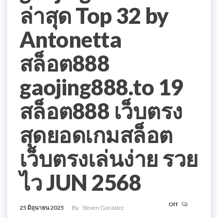
ล่าสุด Top 32 by
Antonetta
สล็อต888
gaojing888.to 19
สล็อต888 เว็บตรง
สุดยอดเกมสล็อต
เว็บตรงเล่นง่าย รวย
ไว JUN 2568
Off
25 มิถุนายน 2025
By
Steven Gonzalez