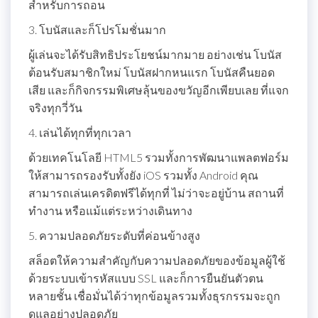
สำหรับการถอน
3. โบนัสและก็โปรโมชั่นมาก
ผู้เล่นจะได้รับสิทธิประโยชน์มากมาย อย่างเช่น โบนัส
ต้อนรับสมาชิกใหม่ โบนัสฝากหนแรก โบนัสคืนยอด
เสีย และก็กิจกรรมพิเศษลุ้นของขวัญอีกเพียบเลย ที่แจก
จริงทุกวี่วัน
4. เล่นได้ทุกที่ทุกเวลา
ด้วยเทคโนโลยี HTML5 รวมทั้งการพัฒนาแพลตฟอร์ม
ให้สามารถรองรับทั้งยัง iOS รวมทั้ง Android คุณ
สามารถเล่นเครดิตฟรีได้ทุกที่ ไม่ว่าจะอยู่บ้าน สถานที่
ทำงาน หรือแม้แต่ระหว่างเดินทาง
5. ความปลอดภัยระดับที่ค่อนข้างสูง
สล็อตให้ความสำคัญกับความปลอดภัยของข้อมูลผู้ใช้
ด้วยระบบเข้ารหัสแบบ SSL และก็การยืนยันตัวตน
หลายชั้น เชื่อมั่นได้ว่าทุกข้อมูลรวมทั้งธุรกรรมจะถูก
ดูแลอย่างปลอดภัย