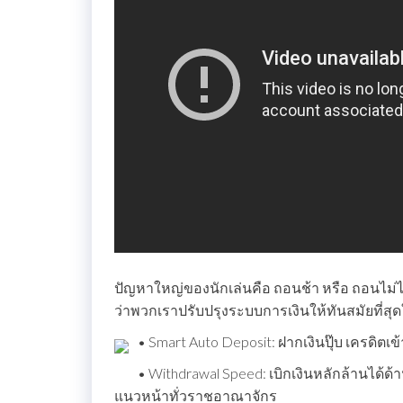
ปัญหาใหญ่ของนักเล่นคือ ถอนช้า หรือ ถอนไม่ได้ 
ว่าพวกเราปรับปรุงระบบการเงินให้ทันสมัยที่สุ
• Smart Auto Deposit: ฝากเงินปุ๊บ เครดิตเข
• Withdrawal Speed: เบิกเงินหลักล้านได้ด้
แนวหน้าทั่วราชอาณาจักร