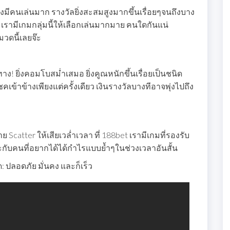
ิ่งมีคนเล่นมาก รางวัลยิ่งสะสมสูงมากขึ้นเรื่อยๆจนถึงบาง
เรามีเกมกลุ่มนี้ให้เลือกเล่นมากมาย คนใดกันแน่
วดนี้เลยจ๊ะ
าง! ยิ่งคอมโบสม่ำเสมอ ยิ่งคูณหนักขึ้นเรื่อยเป็นชนิด
คเข้าข้างเพียงแต่ครั้งเดียว เงินรางวัลบางทีอาจพุ่งไปถึง
Scatter ให้เสียเวล่ำเวลา ที่ 188bet เรามีเกมที่รองรับ
าะกับคนที่อยากได้ได้กำไรแบบย้ำๆในช่วงเวลาอันสั้น
 ปลอดภัย มั่นคง และก็เร็ว