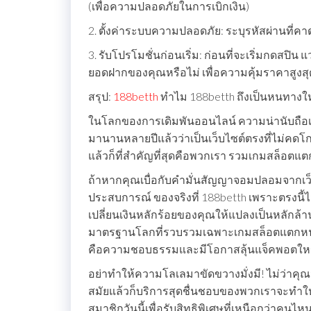
(เพื่อความปลอดภัยในการเบิกเงิน)
2. ตั้งค่าระบบความปลอดภัย: ระบุรหัสผ่านที
3. รับโปรโมชั่นก่อนเริ่ม: ก่อนที่จะเริ่มกดสปิน 
ยอดฝากของคุณหรือไม่ เพื่อความคุ้มราคาสูงสุด
สรุป:
188betth
ทำไม 188betth ถึงเป็นหนทางใ
ในโลกของการเดิมพันออนไลน์ ความน่านับถือเป็น
มานานหลายปีแล้วว่าเป็นเว็บไซต์ตรงที่ไม่คดโกงต
แล้วก็ที่สำคัญที่สุดคือพวกเรา รวมเกมสล็อตแต
ถ้าหากคุณเบื่อกับคำมั่นสัญญาจอมปลอมจากเว็บไซ
ประสบการณ์ ของจริงที่ 188betth เพราะตรงนี้ไม
เปลี่ยนเงินหลักร้อยของคุณให้แปลงเป็นหลักล้าน
มาตรฐานโลกที่รวบรวมเฉพาะเกมสล็อตแตกหนักระ
คือความชอบธรรมและมีโอกาสลุ้นแจ็คพอตใหญ่
อย่าทำให้ความโลเลมาขัดขวางมั่งมี! ไม่ว่าคุณจ
สมัยแล้วก็บริการสุดชื่นชอบของพวกเราจะทำให
สมาชิกวันนี้เพื่อรับสิทธิพิเศษที่เหนือกว่าคนไ