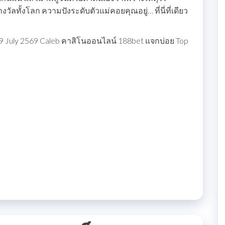
วัลทั้งโลก ความปังระดับตัวแม่คอยคุณอยู่… ที่นี่ที่เดียว
9 July 2569 Caleb คาสิโนออนไลน์ 188bet แจกบ่อย Top