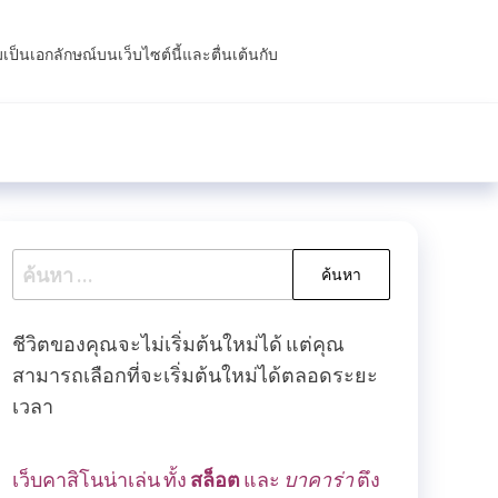
เป็นเอกลักษณ์บนเว็บไซต์นี้และตื่นเต้นกับ
ค้นหา
สำหรับ:
ชีวิตของคุณจะไม่เริ่มต้นใหม่ได้ แต่คุณ
สามารถเลือกที่จะเริ่มต้นใหม่ได้ตลอดระยะ
เวลา
เว็บคาสิโนน่าเล่น ทั้ง
สล็อต
และ
บาคาร่า
ตึง