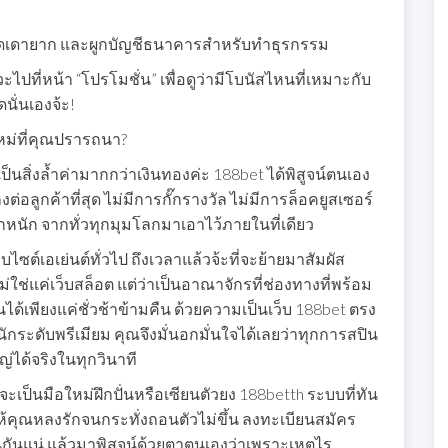
่คาดเดายาก และผูกบัญชีธนาคารสำหรับทำธุรกรรม
แวะไปที่หน้า “โปรโมชั่น” เพื่อดูว่ามีโบนัสไหนที่เหมาะกับ
นั่นเองจ้ะ!
หม่ที่คุณปรารถนา?
สิ่งล้ำค่ามากกว่าเงินทองค่ะ 188bet ได้พิสูจน์ตนเอง
่อลูกค้าที่สุด ไม่มีการกั๊กรางวัล ไม่มีการล็อคยูสเซอร์
กหนัก จากทั่วทุกมุมโลกมาเอาไว้ภายในที่เดียว
ต์เอเย่นต์ทั่วไป ถึงเวลาแล้วจ้ะที่จะย้ายมาสัมผัส
่ใช่แค่เว็บสล็อต แต่ว่าเป็นอาณาจักรที่ช่องทางที่พร้อม
ได้เพียงแค่ชั่วช้าข้ามคืน ด้วยความเป็นเว็บ 188bet ตรง
ดับพรีเมียม คุณจึงมั่นอกมั่นใจได้เลยว่าทุกการสปิน
ได้จริงในทุกวินาที
ะเป็นมือใหม่ฝึกปั่นหรือเซียนตัวยง 188betth ระบบที่ทัน
้คุณหลงรักจนกระทั่งถอนตัวไม่ขึ้น ลงทะเบียนสมัคร
หนกันแน่ แล้วมาพิสูจน์ด้วยตาตนเองว่าเพราะเหตุไร