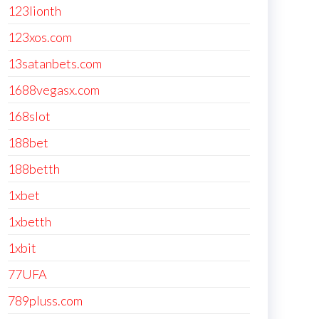
123lionth
123xos.com
13satanbets.com
1688vegasx.com
168slot
188bet
188betth
1xbet
1xbetth
1xbit
77UFA
789pluss.com