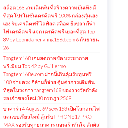
สล็อต168 เกมเดิมพัน ที่สร้างความบันเทิง ดี
ที่สุด โปรโมชั่นเครดิตฟรี 100% กล่องสุ่มเฮง
เฮง รับเครดิตฟรี ไลฟ์สด สล็อต ยิงปลา กีฬา
ไพ่ เครดิตฟรี แจก เครดิตฟรี เยอะที่สุด Top
89 by Leonida hengjing168d.com 6 กันยายน
26
Tangtem168 เกมสดภาพชัด บรรยากาศ
พรีเมียม Top 42 by Guillermo
Tangtem168e.com ฝากนี้เกินคุ้มรับทุนฟรี
100 จ่ายตรง กี่ล้านก็จ่าย คุ้มค่าการเดิมพัน
ที่สุดในวงการ tangtem168 ของรางวัลกำลัง
รอ เจ้าของใหม่ 30 กรกฎา 2569
บาคาร่า 4 August 69 sexy168 เปิดโลกเกมไพ่
สดแบบเรียลไทม์ ลุ้นรับ I PHONE17 PRO
MAX รองรับทุกธนาคาร ถอนเร็วทันใจ สัมผัส