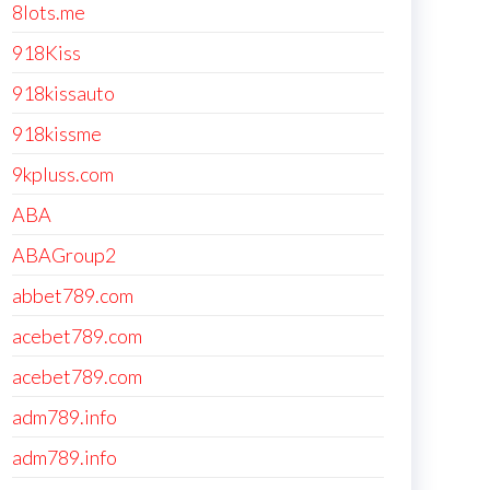
8lots.me
918Kiss
918kissauto
918kissme
9kpluss.com
ABA
ABAGroup2
abbet789.com
acebet789.com
acebet789.com
adm789.info
adm789.info