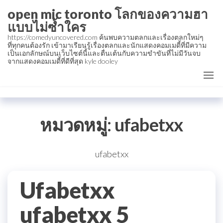
Skip
open mic toronto โลกของความฮา
to
แบบไม่ซ้ำใคร
the
https://comedyuncovered.com ค้นพบความตลกและเรื่องตลกใหม่ๆ
ที่ทุกคนต้องรัก เข้ามาเรียนรู้เรื่องตลกและนักแสดงคอมเมดี้ที่มีความ
content
เป็นเอกลักษณ์บนเว็บไซต์นี้และตื่นเต้นกับความขำขันที่ไม่มีวันจบ
จากแสดงคอมเมดี้ที่ดีที่สุด kyle dooley
หมวดหมู่:
ufabetxx
ufabetxx
Ufabetxx
ufabetxx 5