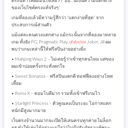
ตรงนี้ทำให้ผมมั่นใจเลยว่า “อ้อ…นี่เป็นความแตกต่าง
ของเว็บไซต์ตรงแท้จริงๆ”
เกมที่ลองแล้วมีความรู้สึกว่า “แตกง่ายที่สุด” จาก
ประสบการณ์ส่วนตัว
แม้แต่ละคนดวงแตกต่าง แม้กระนั้นจากที่ลองมาหลาย
เกม ทั้งยัง PG, Pragmatic Play,
ufabetxx
Joker, Jili ผม
พบว่าเกมเหล่านี้ให้ฟรีสปินง่ายอย่างยิ่ง
• Mahjong Ways 2 – ไม่เคยรู้ว่าเข้าทุกคนไหม แต่ของ
ผมเข้าบ่อยครั้งกระทั่งตกใจ
• Sweet Bonanza – ฟรีสปินแตกดี ทอฟฟี่ลงอย่างโหด
เหี้ยม
• Roma X – คอมโบดีมาก รวมทั้งเข้าฟรีเกมไว
• Starlight Princess – ตัวคูณลงเป็นระยะ โอกาสแตก
หนักมีสูงมากมาย
เว็บตรงจำนวนมากจะเปิดให้เล่นครบทุกค่าย ไม่ล็อก
ยูส ทำให้เล่นได้อย่างแน่ใจว่าไม่มีปรับอัตราแพ้ชนะ