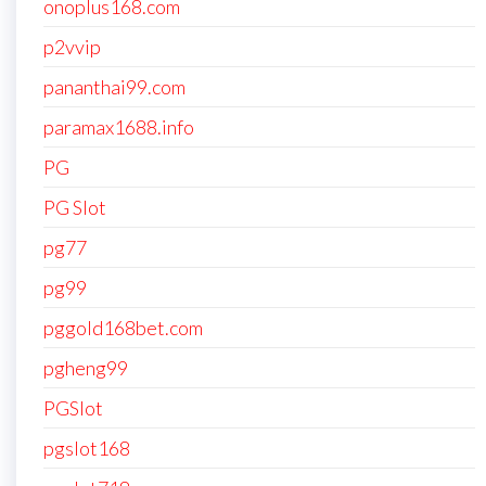
onoplus168.com
p2vvip
pananthai99.com
paramax1688.info
PG
PG Slot
pg77
pg99
pggold168bet.com
pgheng99
PGSlot
pgslot168