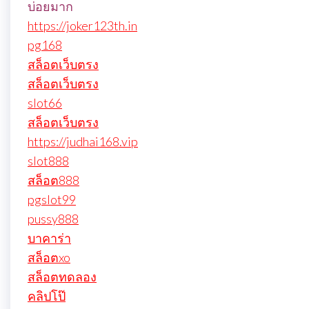
บ่อยมาก
https://joker123th.in
pg168
สล็อตเว็บตรง
สล็อตเว็บตรง
slot66
สล็อตเว็บตรง
https://judhai168.vip
slot888
สล็อต888
pgslot99
pussy888
บาคาร่า
สล็อตxo
สล็อตทดลอง
คลิปโป๊