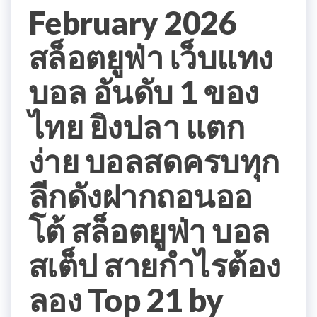
February 2026
สล็อตยูฟ่า เว็บแทง
บอล อันดับ 1 ของ
ไทย ยิงปลา แตก
ง่าย บอลสดครบทุก
ลีกดังฝากถอนออ
โต้ สล็อตยูฟ่า บอล
สเต็ป สายกำไรต้อง
ลอง Top 21 by