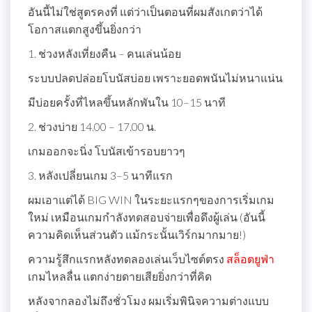
อันนี้ไม่ใช่สูตรคงที่ แต่ว่าเป็นตอนที่ผมสังเกตว่าได้
โอกาสแตกสูงขึ้นยิ่งกว่า
1. ช่วงหลังเที่ยงคืน – คนเล่นน้อย
ระบบปลดปล่อยโบนัสบ่อย เพราะยอดพนันไม่หนาแน่น
มีบ่อยครั้งที่ไหลขึ้นหลักพันใน 10–15 นาที
2. ช่วงบ่าย 14.00 – 17.00 น.
เกมออกจะนิ่ง โบนัสเข้ารอบยาวๆ
3. หลังเปลี่ยนเกม 3–5 นาทีแรก
ผมเอาแต่ได้ BIG WIN ในระยะแรกๆของการเริ่มเกม
ใหม่ เหมือนเกมกำลังทดสอบจ่ายเพื่อดึงผู้เล่น (อันนี้
ความคิดเห็นส่วนตัว แม้กระนั้นเวิร์กมากมาย!)
ความรู้สึกแรกหลังทดลองเล่นเว็บไซต์ตรง
สล็อตยูฟ่า
เกมไหลลื่น แตกง่ายดายเสียยิ่งกว่าที่คิด
หลังจากลองไม่ถึงชั่วโมง ผมเริ่มพินิจความต่างแบบ