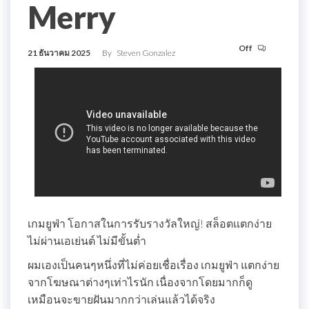
Merry
Off
21 ธันวาคม 2025
By
Steven Gonzalez
เกมยูฟ่า โอกาสในการรับรางวัลใหญ่! สล็อตแตกง่าย
ไม่ผ่านเอเย่นต์ ไม่มีขั้นต่ำ
ผมเองเป็นคนๆหนึ่งที่ไม่ค่อยเชื่อเรื่อง เกมยูฟ่า แตกง่าย
จากโฆษณาต่างๆเท่าไรนัก เนื่องจากโดยมากก็ดู
เหมือนจะขายฝันมากกว่าเล่นแล้วได้จริง