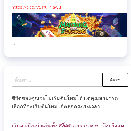
https://t.co/V5sfuMiawu
…
ค้นหา
สำหรับ:
ชีวิตของคุณจะไม่เริ่มต้นใหม่ได้ แต่คุณสามารถ
เลือกที่จะเริ่มต้นใหม่ได้ตลอดระยะเวลา
เว็บคาสิโนน่าเล่น ทั้ง
สล็อต
และ
บาคาร่า
ตึงจริงแตก