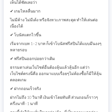
เห็นได้ชัดเลยว่า
✔ เกมไหลลื่นมาก
ไม่มีค้าง ไม่มีเด้ง หรือจังหวะภาพสะดุด ทำให้เล่นต่อ
เนื่องได้
✔ โบนัสแตกไวขึ้น
เริ่มจากเบท 1–2 บาท ก็เข้าโบนัสฟรีสปินได้แบบมึนงงๆ
หลายรอบ
✔ ฟรีสปินออกบ่อยกว่าเดิม
ธรรมดาเล่นเว็บไซต์อื่นต้องลุ้นแล้วลุ้นอีก แต่ว่า
เว็บไซต์ตรงนี่คือ ออกมาแบบเรื่อยๆไม่ต้องซื้อก็มีให้ลุ้น
ตลอดเกม
✔ ฝากถอนเร็วจริง
ฝากไม่ถึง 10 วินาที เงินเข้าโดยทันที ส่วนถอนก็ราวๆ
ครึ่งนาที–1 นาที