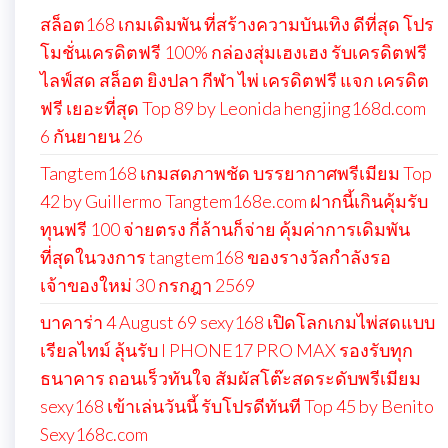
สล็อต168 เกมเดิมพัน ที่สร้างความบันเทิง ดีที่สุด โปร
โมชั่นเครดิตฟรี 100% กล่องสุ่มเฮงเฮง รับเครดิตฟรี
ไลฟ์สด สล็อต ยิงปลา กีฬา ไพ่ เครดิตฟรี แจก เครดิต
ฟรี เยอะที่สุด Top 89 by Leonida hengjing168d.com
6 กันยายน 26
Tangtem168 เกมสดภาพชัด บรรยากาศพรีเมียม Top
42 by Guillermo Tangtem168e.com ฝากนี้เกินคุ้มรับ
ทุนฟรี 100 จ่ายตรง กี่ล้านก็จ่าย คุ้มค่าการเดิมพัน
ที่สุดในวงการ tangtem168 ของรางวัลกำลังรอ
เจ้าของใหม่ 30 กรกฎา 2569
บาคาร่า 4 August 69 sexy168 เปิดโลกเกมไพ่สดแบบ
เรียลไทม์ ลุ้นรับ I PHONE17 PRO MAX รองรับทุก
ธนาคาร ถอนเร็วทันใจ สัมผัสโต๊ะสดระดับพรีเมียม
sexy168 เข้าเล่นวันนี้ รับโปรดีทันที Top 45 by Benito
Sexy168c.com