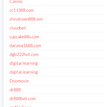
Casino
cc11388.com
chinatown888.win
cloudbet
cupcake88x.com
daruma1688.com
dgb222hot.com
digital learning
digital learning
Doomovie
dr888
dr888bet.com