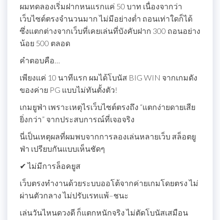
ผมทดลองเริ่มฝากหนแรกแค่ 50 บาท เนื่องจากว่า
เว็บไซต์ตรงจำนวนมาก ไม่มีอย่างต่ำ ถอนเท่าใดก็ได้
ซึ่งแตกต่างจากเว็บที่เคยเล่นที่บังคับฝาก 300 ถอนอย่าง
น้อย 500 ตลอด
คำตอบคือ…
เพียงแค่ 10 นาทีแรก ผมได้โบนัส BIG WIN จากเกมดัง
ของค่าย PG แบบไม่ทันตั้งตัว!
เกมยูฟ่า เพราะเหตุไรเว็บไซต์ตรงถึง “แตกง่ายดายเสีย
ยิ่งกว่า” จากประสบการณ์ที่เจอจริง
นี่เป็นเหตุผลที่ผมพบจากการลองเล่นหลายเว็บ สล็อตยู
ฟ่า เปรียบกันแบบเห็นชัดๆ
✔ ไม่มีการล็อคยูส
เว็บตรงทำงานด้วยระบบออโต้จากค่ายเกมโดยตรง ไม่
ผ่านตัวกลาง ไม่ปรับเรทแพ้–ชนะ
เล่นวันไหนดวงดี ก็แตกหนักจริง ไม่ตัดโบนัสเสมือน