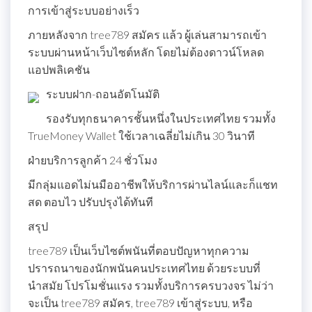
การเข้าสู่ระบบอย่างเร็ว
ภายหลังจาก tree789 สมัคร แล้ว ผู้เล่นสามารถเข้า
ระบบผ่านหน้าเว็บไซต์หลัก โดยไม่ต้องดาวน์โหลด
แอปพลิเคชัน
ระบบฝาก-ถอนอัตโนมัติ
รองรับทุกธนาคารชั้นหนึ่งในประเทศไทย รวมทั้ง
TrueMoney Wallet ใช้เวลาเฉลี่ยไม่เกิน 30 วินาที
ฝ่ายบริการลูกค้า 24 ชั่วโมง
มีกลุ่มแอดไม่นมืออาชีพให้บริการผ่านไลน์และก็แชท
สด ตอบไว ปรับปรุงได้ทันที
สรุป
tree789 เป็นเว็บไซต์พนันที่ตอบปัญหาทุกความ
ปรารถนาของนักพนันคนประเทศไทย ด้วยระบบที่
นำสมัย โปรโมชั่นแรง รวมทั้งบริการครบวงจร ไม่ว่า
จะเป็น tree789 สมัคร, tree789 เข้าสู่ระบบ, หรือ