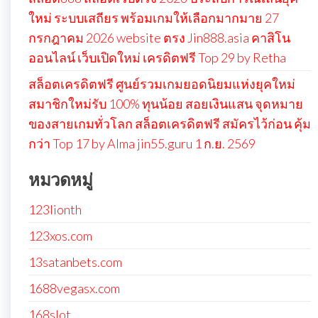
ใหม่ ระบบเสถียร พร้อมเกมให้เลือกมากมาย 27
กรกฎาคม 2026 website ตรง Jin888.asia คาสิโน
ออนไลน์ เว็บเปิดใหม่ เครดิตฟรี Top 29 by Retha
สล็อตเครดิตฟรี ศูนย์รวมเกมยอดนิยมแห่งยุคใหม่
สมาชิกใหม่รับ 100% ทุนน้อย สอยเงินแสน จุดหมาย
ของสายเกมทั่วโลก สล็อตเครดิตฟรี สมัครไว้ก่อน คุ้ม
กว่า Top 17 by Alma jin55.guru 1 ก.ย. 2569
หมวดหมู่
123lionth
123xos.com
13satanbets.com
1688vegasx.com
168slot