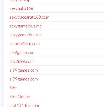
sexyauto168
sexybaccarat168.com
sexygameplus.me
sexygameplus.me
shinobi24hr.com
six9game.win
sky2899.com
sl99games.com
sl99games.com
Slot
Slot Online
slot1111ok.com