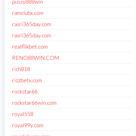
pussy888win
ramclubx.com
rasri365day.com
rasri365day.com
realflikbet.com
RENO88WIN.COM
rich818
rizzbetx.com
rockstar66
rockstar66win.com
royal558
royal99y.com