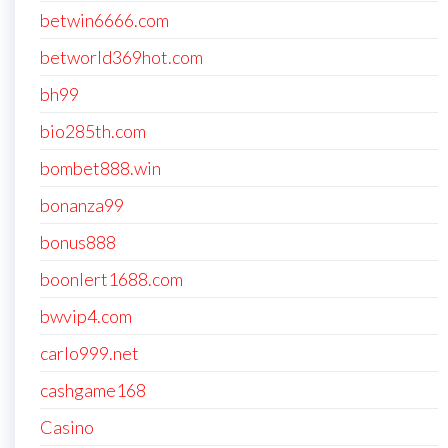
betwin6666.com
betworld369hot.com
bh99
bio285th.com
bombet888.win
bonanza99
bonus888
boonlert1688.com
bwvip4.com
carlo999.net
cashgame168
Casino