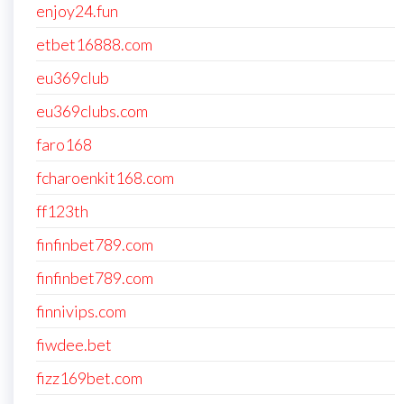
enjoy24.fun
etbet16888.com
eu369club
eu369clubs.com
faro168
fcharoenkit168.com
ff123th
finfinbet789.com
finfinbet789.com
finnivips.com
fiwdee.bet
fizz169bet.com