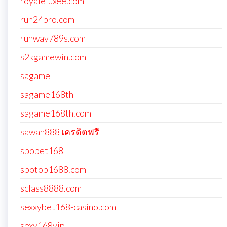
royaleluxee.com
run24pro.com
runway789s.com
s2kgamewin.com
sagame
sagame168th
sagame168th.com
sawan888 เครดิตฟรี
sbobet168
sbotop1688.com
sclass8888.com
sexxybet168-casino.com
sexy168vip