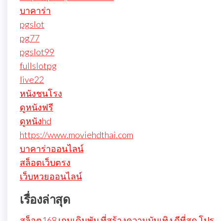
บาคาร่า
pgslot
pg77
pgslot99
fullslotpg
live22
หนังชนโรง
ดูหนังฟรี
ดูหนังhd
https://www.moviehdthai.com
บาคาร่าออนไลน์
สล็อตเว็บตรง
เว็บหวยออนไลน์
เรื่องล่าสุด
สล็อต168 เกมเดิมพัน ที่สร้างความบันเทิง ดีที่สุด โปร