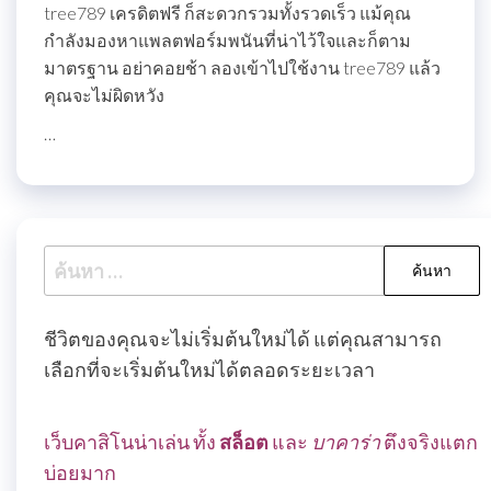
tree789 เครดิตฟรี ก็สะดวกรวมทั้งรวดเร็ว แม้คุณ
กำลังมองหาแพลตฟอร์มพนันที่น่าไว้ใจและก็ตาม
มาตรฐาน อย่าคอยช้า ลองเข้าไปใช้งาน tree789 แล้ว
คุณจะไม่ผิดหวัง
…
ค้นหา
สำหรับ:
ชีวิตของคุณจะไม่เริ่มต้นใหม่ได้ แต่คุณสามารถ
เลือกที่จะเริ่มต้นใหม่ได้ตลอดระยะเวลา
เว็บคาสิโนน่าเล่น ทั้ง
สล็อต
และ
บาคาร่า
ตึงจริงแตก
บ่อยมาก