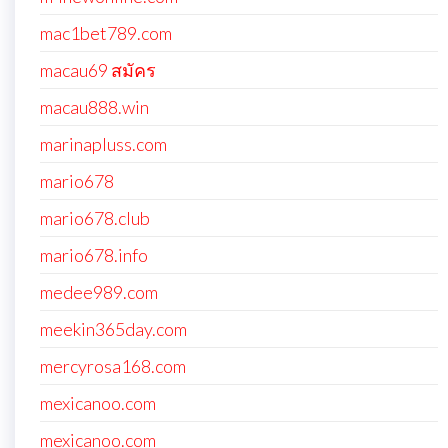
mac1bet789.com
macau69 สมัคร
macau888.win
marinapluss.com
mario678
mario678.club
mario678.info
medee989.com
meekin365day.com
mercyrosa168.com
mexicanoo.com
mexicanoo.com