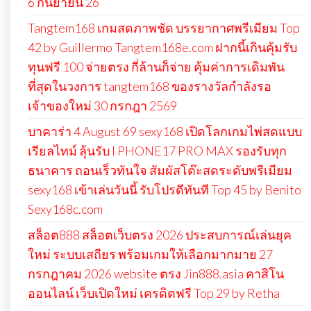
6 กันยายน 26
Tangtem168 เกมสดภาพชัด บรรยากาศพรีเมียม Top
42 by Guillermo Tangtem168e.com ฝากนี้เกินคุ้มรับ
ทุนฟรี 100 จ่ายตรง กี่ล้านก็จ่าย คุ้มค่าการเดิมพัน
ที่สุดในวงการ tangtem168 ของรางวัลกำลังรอ
เจ้าของใหม่ 30 กรกฎา 2569
บาคาร่า 4 August 69 sexy168 เปิดโลกเกมไพ่สดแบบ
เรียลไทม์ ลุ้นรับ I PHONE17 PRO MAX รองรับทุก
ธนาคาร ถอนเร็วทันใจ สัมผัสโต๊ะสดระดับพรีเมียม
sexy168 เข้าเล่นวันนี้ รับโปรดีทันที Top 45 by Benito
Sexy168c.com
สล็อต888 สล็อตเว็บตรง 2026 ประสบการณ์เล่นยุค
ใหม่ ระบบเสถียร พร้อมเกมให้เลือกมากมาย 27
กรกฎาคม 2026 website ตรง Jin888.asia คาสิโน
ออนไลน์ เว็บเปิดใหม่ เครดิตฟรี Top 29 by Retha