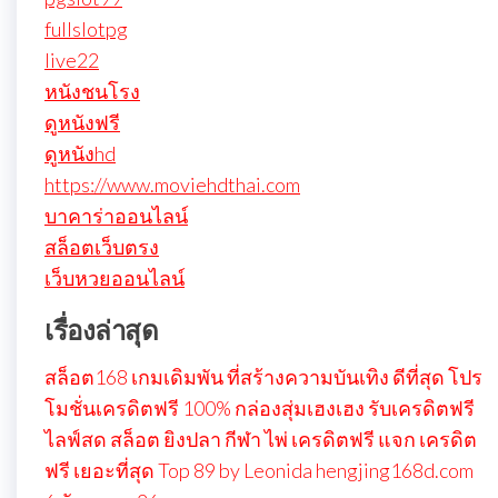
fullslotpg
live22
หนังชนโรง
ดูหนังฟรี
ดูหนังhd
https://www.moviehdthai.com
บาคาร่าออนไลน์
สล็อตเว็บตรง
เว็บหวยออนไลน์
เรื่องล่าสุด
สล็อต168 เกมเดิมพัน ที่สร้างความบันเทิง ดีที่สุด โปร
โมชั่นเครดิตฟรี 100% กล่องสุ่มเฮงเฮง รับเครดิตฟรี
ไลฟ์สด สล็อต ยิงปลา กีฬา ไพ่ เครดิตฟรี แจก เครดิต
ฟรี เยอะที่สุด Top 89 by Leonida hengjing168d.com