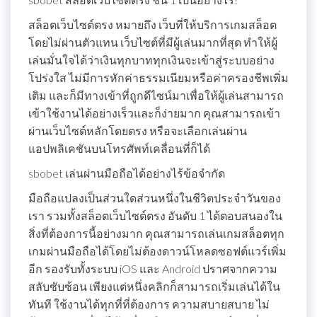
สล็อตเว็บไซต์ตรง หมายถึง เว็บที่ให้บริการเกมสล็อต
โดยไม่ผ่านตัวแทน เว็บไซต์ที่มีผู้เล่นมากที่สุด ทำให้ผู้
เล่นมั่นใจได้ว่าเงินทุกบาททุกเงินจะเข้าสู่ระบบอย่าง
โปร่งใส ไม่มีการหักค่าธรรมเนียมหรือค่าครองชีพเพิ่ม
เติม และก็มีทางเข้าที่ถูกดีไซน์มาเพื่อให้ผู้เล่นสามารถ
เข้าใช้งานได้อย่างเร็วและก็ง่ายมาก คุณสามารถเข้า
ผ่านเว็บไซต์หลักโดยตรง หรือจะเลือกเล่นผ่าน
แอปพลิเคชันบนโทรศัพท์เคลื่อนที่ก็ได้
sbobet เล่นผ่านมือถือได้อย่างไร้ข้อจำกัด
มือถือแปลงเป็นส่วนใดส่วนหนึ่งในชีวิตประจำวันของ
เรา รวมทั้งสล็อตเว็บไซต์ตรง อันดับ 1 ได้ตอบสนองใน
สิ่งที่ต้องการนี้อย่างมาก คุณสามารถเล่นเกมสล็อตทุก
เกมผ่านมือถือได้โดยไม่ต้องดาวน์โหลดซอฟต์แวร์เพิ่ม
อีก รองรับทั้งระบบ iOS และ Android ปราศจากความ
สลับซับซ้อน เพียงแต่หนึ่งคลิกก็สามารถเริ่มเล่นได้ใน
ทันที ใช้งานได้ทุกที่ที่ต้องการ ความสบายสบาย ไม่