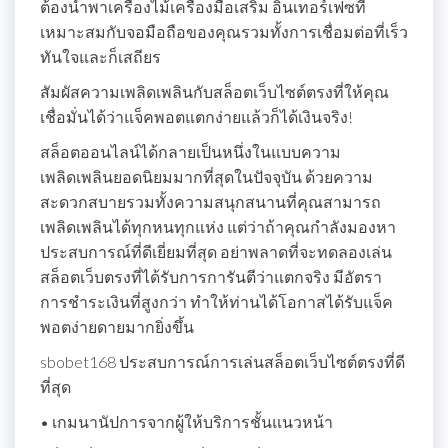
ต้องนำพาเครื่องไม้เครื่องมือเสริม อินเทอร์เฟซที่
เหมาะสมกับจอมือถือของคุณรวมทั้งการเชื่อมต่อที่เร็ว
ทันใจและก็เสถียร
สัมผัสความเพลิดเพลินกับสล็อตเว็บไซต์ตรงที่ให้คุณ
เชื่อมั่นได้ว่าแจ็คพอตแตกง่ายแล้วก็ได้เงินจริง!
สล็อตออนไลน์ได้กลายเป็นหนึ่งในแบบความ
เพลิดเพลินยอดนิยมมากที่สุดในปัจจุบัน ด้วยความ
สะดวกสบายรวมทั้งความสนุกสนานที่คุณสามารถ
เพลิดเพลินได้ทุกหนทุกแห่ง แต่ว่าถ้าคุณกำลังมองหา
ประสบการณ์ที่ดีเยี่ยมที่สุด อย่าพลาดที่จะทดลองเล่น
สล็อตเว็บตรงที่ได้รับการการันตีว่าแตกจริง มีอัตรา
การชำระเงินที่สูงกว่า ทำให้ท่านได้โอกาสได้รับแจ็ค
พอตง่ายดายมากยิ่งขึ้น
sbobet168 ประสบการณ์การเล่นสล็อตเว็บไซต์ตรงที่ดี
ที่สุด
• เกมนานัปการจากผู้ให้บริการชั้นแนวหน้า