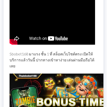
Sbobet168 มาแรง ชั้น 1 ที่ สล็อตเว็บไซต์ตรง เปิดให้
บริการแล้ววันนี้ ปากทางเข้าหาง่าย เล่นผ่านมือถือได้
เลย