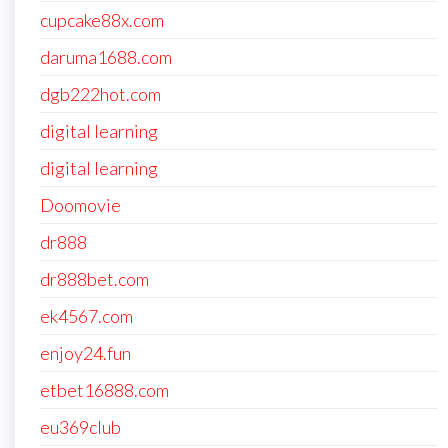
cupcake88x.com
daruma1688.com
dgb222hot.com
digital learning
digital learning
Doomovie
dr888
dr888bet.com
ek4567.com
enjoy24.fun
etbet16888.com
eu369club