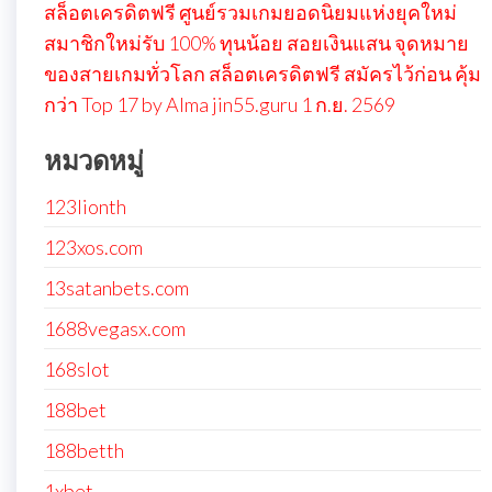
สล็อตเครดิตฟรี ศูนย์รวมเกมยอดนิยมแห่งยุคใหม่
สมาชิกใหม่รับ 100% ทุนน้อย สอยเงินแสน จุดหมาย
ของสายเกมทั่วโลก สล็อตเครดิตฟรี สมัครไว้ก่อน คุ้ม
กว่า Top 17 by Alma jin55.guru 1 ก.ย. 2569
หมวดหมู่
123lionth
123xos.com
13satanbets.com
1688vegasx.com
168slot
188bet
188betth
1xbet