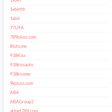
1xbetth
1xbit
77UFA
789pluss.com
8lots.me
918Kiss
918kissauto
918kissme
9kpluss.com
ABA
ABAGroup2
abbet789.com