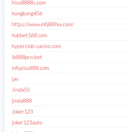
hiso8888s.com
hongkong456
https://www.mfj889xx.com/
hubbet168.com
hyperclub-casino.com
ib888pro.bet
infyplus888.com
jav
Jinda55
jinda888
Joker123
joker123auto