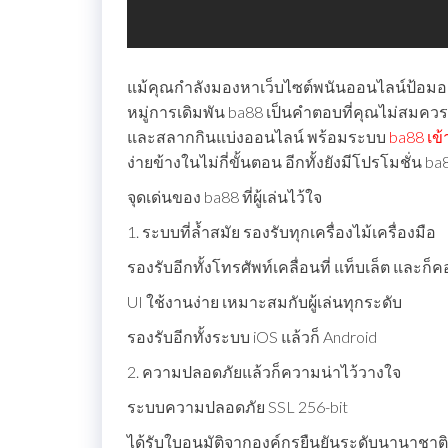
แม้คุณกำลังมองหาเว็บไซต์พนันออนไลน์ป้อมอา
หมู่การเดิมพัน ba88 เป็นคำตอบที่คุณไม่สมควร
และสลากกินแบ่งออนไลน์ พร้อมระบบ
ba88 เข้
ง่ายข้างในไม่กี่ขั้นตอน อีกทั้งยังมีโปรโมชั่น 
จุดเด่นของ ba88 ที่ผู้เล่นไว้ใจ
1. ระบบที่ล้ำสมัย รองรับทุกเครื่องไม้เครื่องมือ
รองรับอีกทั้งโทรศัพท์เคลื่อนที่ แท็บเล็ต และก็
UI ใช้งานง่าย เหมาะสมกับผู้เล่นทุกระดับ
รองรับอีกทั้งระบบ iOS แล้วก็ Android
2. ความปลอดภัยแล้วก็ความน่าไว้วางใจ
ระบบความปลอดภัย SSL 256-bit
ได้รับใบอนุมัติจากองค์กรยืนยันระดับนานาชาติ