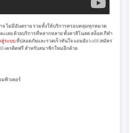
จ ไม่มีอันตราย รวมทั้งให้บริการครอบคลุมทุกหมวด
ละเลย ด้วยบริการที่หลากหลาย ทั้งคาสิโนสด สล็อต กีฬา
าสู่ระบบ
ที่ปลอดภัยและรวดเร็วทันใจ แถมยัง ba88 สมัคร
ba88 เครดิตฟรี สำหรับสมาชิกใหม่อีกด้วย
คอมพิวเตอร์