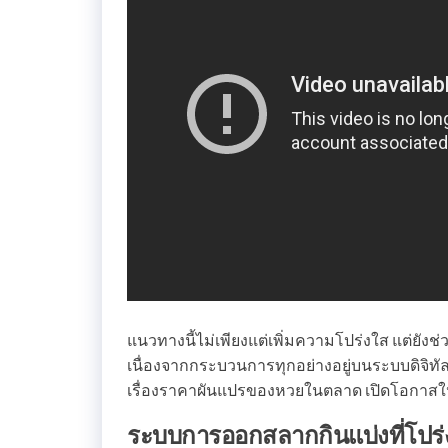
แนวทางนี้ไม่เพียงแต่เพิ่มความโปร่งใส แต่ยัง
เนื่องจากกระบวนการทุกอย่างอยู่บนระบบดิจิทัล
เรื่องราคาผันแปรของหวยในตลาด เปิดโอกาสให
ระบบการออกสลากกินแบ่งที่โปร่