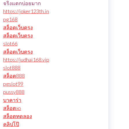
จริงแตกบ่อยมาก
https://joker123th.in
pg168
สล็อตเว็บตรง
สล็อตเว็บตรง
slot66
สล็อตเว็บตรง
https://judhai168.vip
slot888
สล็อต888
pgslot99
pussy888
บาคาร่า
สล็อตxo
สล็อตทดลอง
คลิปโป๊