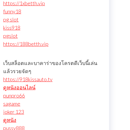
https://1xbetth.vip
funny18
pg slot
kiss918
pgslot
https://188betth.vip
เว็บสล็อตและบาคาร่าของโครตดีเว็บนี้เล่น
แล้วรวยจัดๆ
https://918kissauto.tv
ดูหนังออนไลน์
punpro66
sagame
joker 123
ดูหนัง
pussy888