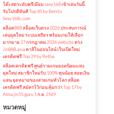
โต๊ะสดระดับพรีเมียม sexy168 เข้าเล่นวันนี้
รับโปรดีทันที Top 45 by Benito
Sexy168c.com
สล็อต888 สล็อตเว็บตรง 2026 ประสบการณ์
เล่นยุคใหม่ ระบบเสถียร พร้อมเกมให้เลือก
มากมาย 27 กรกฎาคม 2026 website ตรง
Jin888.asia คาสิโนออนไลน์ เว็บเปิดใหม่
เครดิตฟรี Top 29 by Retha
สล็อตเครดิตฟรี ศูนย์รวมเกมยอดนิยมแห่ง
ยุคใหม่ สมาชิกใหม่รับ 100% ทุนน้อย สอยเงิน
แสน จุดหมายของสายเกมทั่วโลก สล็อต
เครดิตฟรี สมัครไว้ก่อน คุ้มกว่า Top 17 by
Alma jin55.guru 1 ก.ย. 2569
หมวดหมู่