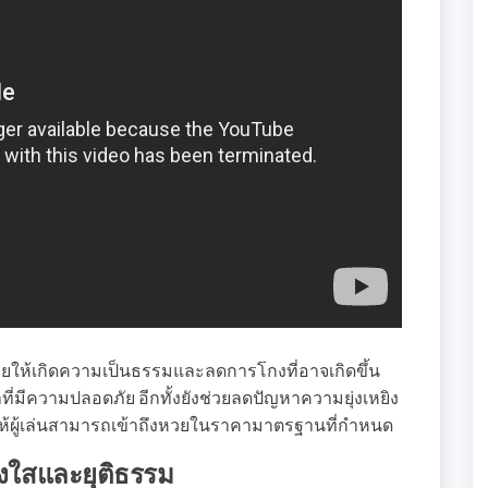
ช่วยให้เกิดความเป็นธรรมและลดการโกงที่อาจเกิดขึ้น
ที่มีความปลอดภัย อีกทั้งยังช่วยลดปัญหาความยุ่งเหยิง
้ผู้เล่นสามารถเข้าถึงหวยในราคามาตรฐานที่กำหนด
งใสและยุติธรรม